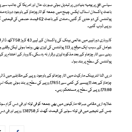
سیاسی افق پر یومیہ بنیادوں پر تبدیل ہوتی صورت حال اور امریکا کی جانب سے
روپے ڈوب گئے۔
کاروباری دورانیے م
عوامل کے سبب ایک موقع پر 113 پوائنٹس کی تیزی بھی رون
پوائنٹس کی سطح پر بند ہوا۔
دریں اثنا انٹربینک مارکیٹ میں اتار چڑھائو کے باوجود روپے کے مقابلے میں ڈال
چڑھاؤ کے بعد 11پیسے کی کمی سے 178.51روپے ک
179.80روپے کی سطح پر مستحکم رہی۔
جس کے نتیجے میں فی تولہ سونے کی قیمت گھٹ کر 130750 روپے اور فی دس گرام سونے کی قیمت گھٹ کر 112097 روپے ہوگئی۔