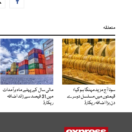
متعلقہ
سونا آج مزید مہنگا ہوگیا؛
مالی سال کے پہلے ماہ برآمدات
قیمتوں میں مسلسل دوسرے
میں 31 فیصد سے زائد اضافہ
دن بڑا اضافہ ریکارڈ
ریکارڈ