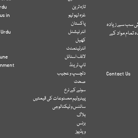
تازہ ترین
rdu
غزہ لہو لہو
ws in
پاکستان
کی سب سے زیادہ
انٹر نیشنل
 Urdu
 تمام مواد کے
کھیل
انٹرٹینمنٹ
لائف اسٹائل
bune
ٹاپ ٹرینڈ
inment
دلچسپ و عجیب
Contact Us
صحت
سونے کے نرخ
پیٹرولیم مصنوعات کی قیمتیں
سائنس و ٹیکنالوجی
بلاگ
بزنس
ویڈیوز