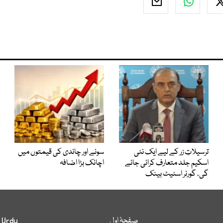
ترسیلاتِ زر کے لیے ایک نئی
سونے اور چاندی کی قیمتوں میں
اسکیم جلد متعارف کرائی جائے
اچانک بڑا اضافہ
گی، گورنر اسٹیٹ بینک
صفحۂ اول
 Urdu