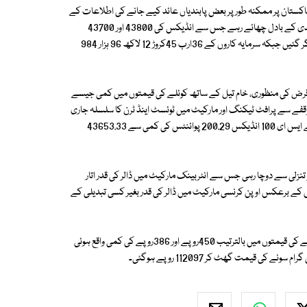
 پاکستان پر ممکنہ طور پر بعض پابندیاں عائد کیے جانے کی اطلاعات کے
باعث پاکستان اسٹاک ایکس چینج میں جمعہ کو اتارچڑھاؤ کے باوجود دوبارہ مندی کے بادل چھائے رہے جس سے انڈیکس کی 43800 اور 43700
پوائنٹس کی دو حدیں گر گئیں۔ مندی کے باعث 62 فیصد حصص کی قیمتیں گر گئیں جبکہ سرمایہ کاروں کے 36ارب 45کروڑ 12 لاکھ 96 ہزار 984
یں عالمی بینک کی پاکستان کے لیے 43 کروڑ 50 لاکھ ڈالر قرض کی منظوری، خام تیل کے ساتھ کوئلے کی قیمتوں میں کمی جیسے
ما ہوئی لیکن وقفے وقفے سے پرافٹ ٹیکنگ اور مارکیٹ میں ٹوئسٹ اینڈ ٹرن کا سلسلہ جاری
رہنے سے اتار چڑھاو کے بعد مذکورہ تیزی برقرار نہ رہ سکی۔کاروبار کے اختتام پر کے ایس ای 100 انڈیکس 200.29 پوائنٹس کی کمی سے 43653.33
ر تنزلی سے دوچا رہی جس سے انٹربینک مارکیٹ میں ڈالر کی قدر اتار
ی سطح پر بند ہوئی جبکہ اس کے برعکس اوپن کرنسی مارکیٹ میں ڈالر کی قدر بغیر کسی تبدیلی کے
علاوہ ازیں مقامی صرافہ مارکیٹوں میں بھی جمعہ کو فی تولہ اور فی دس گرام سونے کی قیمتوں میں بالترتیب 450روپے اور 386روپے کی کمی واقع ہوئی