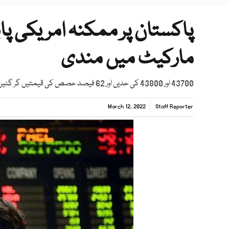
پاکستان پر ممکنہ امریکی پ
مارکیٹ میں مندی
43700 اور 43800 کی حدیں اور 62 فیصد حصص کی قیمتیں گر گئیں، 36 ارب ڈوب گئے ، فی تولہ سونا مزید 450 روپے سستا
March 12, 2022
Staff Reporter