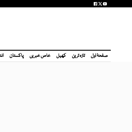
صفحۂ اول
تازہ ترین
کھیل
خاص خبریں
پاکستان
انٹ