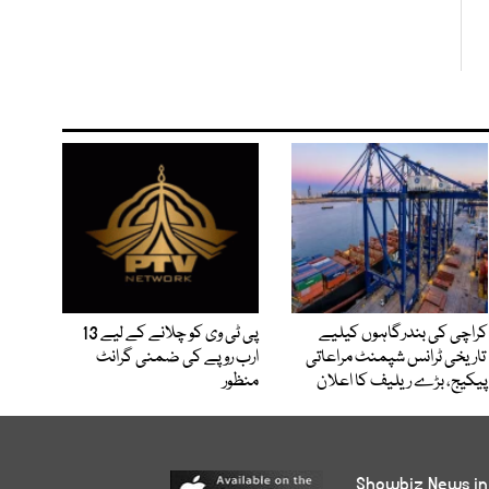
کراچی کی بندرگاہوں کیلیے
پی ٹی وی کو چلانے کے لیے 13
تاریخی ٹرانس شپمنٹ مراعاتی
ارب روپے کی ضمنی گرانٹ
پیکیج، بڑے ریلیف کا اعلان
منظور
Showbiz News in