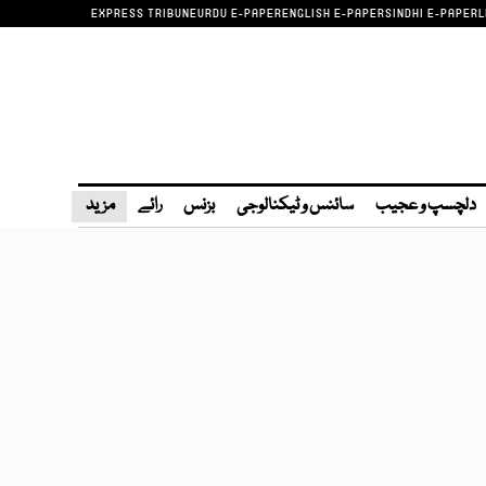
EXPRESS TRIBUNE
URDU E-PAPER
ENGLISH E-PAPER
SINDHI E-PAPER
L
دلچسپ و عجیب
سائنس و ٹیکنالوجی
بزنس
رائے
مزید