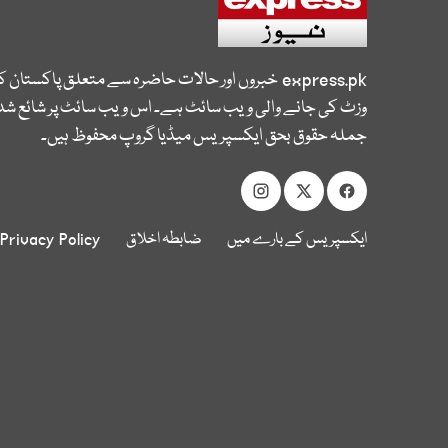
express.pk
خبروں اور حالات حاضرہ سے متعلق پاکستان 
وزٹ کی جانے والی ویب سائٹ ہے۔ اس ویب سائٹ پر شائع شدہ
جملہ حقوق بحق ایکسپریس میڈیا گروپ محفوظ ہیں۔
ایکسپریس کے بارے میں
ضابطہ اخلاق
Privacy Policy