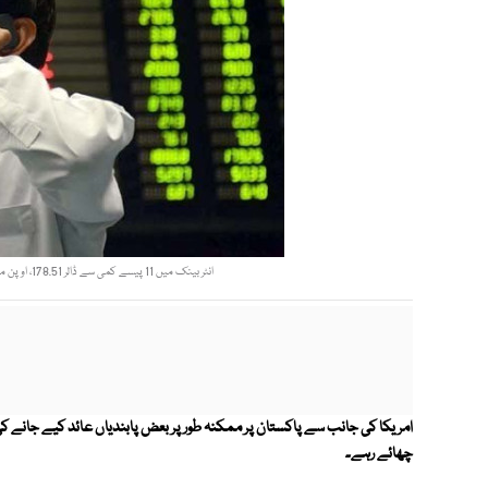
انٹر بینک میں 11 پیسے کمی سے ڈالر 178.51، اوپن مارکیٹ میں بغیر کسی تبدیلی کے 179.80 روپے پر مستحکم رہا —فائل فوٹو
امریکا کی جانب سے پاکستان پر ممکنہ طور پر بعض پابندیاں عائد کیے جانے
چھائے رہے۔