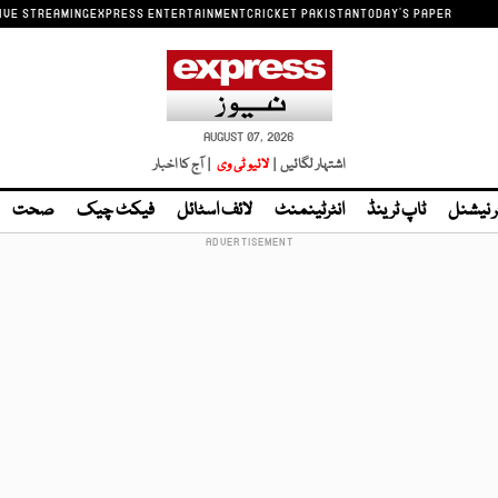
IVE STREAMING
EXPRESS ENTERTAINMENT
CRICKET PAKISTAN
TODAY'S PAPER
AUGUST 07, 2026
اشتہار لگائیں |
لائیو ٹی وی
| آج کا اخبار
ر نیشنل
ٹاپ ٹرینڈ
انٹرٹینمنٹ
لائف اسٹائل
فیکٹ چیک
صحت