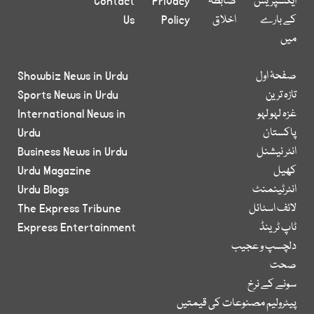
ایکسپریس
ضابطہ
Privacy
Contact
کے بارے
اخلاق
Policy
Us
میں
صفحۂ اول
Showbiz News in Urdu
تازہ ترین
Sports News in Urdu
غزہ لہو لہو
International News in
پاکستان
Urdu
انٹر نیشنل
Business News in Urdu
کھیل
Urdu Magazine
انٹرٹینمنٹ
Urdu Blogs
لائف اسٹائل
The Express Tribune
ٹاپ ٹرینڈ
Express Entertainment
دلچسپ و عجیب
صحت
سونے کے نرخ
پیٹرولیم مصنوعات کی قیمتیں