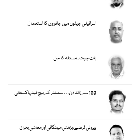
اسرائیلی جیلوں میں جانوروں کا استعمال
بات چیت ، مسئلہ کا حل
100 سے زائد دن… سمندر کے بیچ قید پاکستانی
بیرونی قرضے،بڑھتی مہنگائی اور معاشی بحران