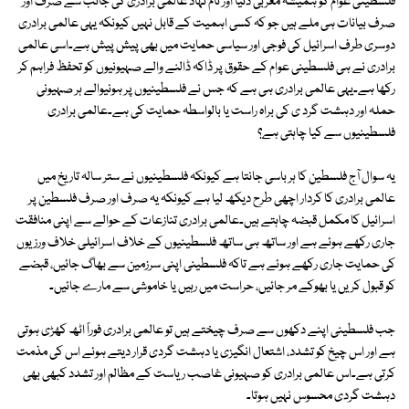
فلسطینی عوام کو ہمیشہ مغربی دنیا اور نام نہاد عالمی برادری کی جانب سے صرف اور
صرف بیانات ہی ملے ہیں جو کہ کسی اہمیت کے قابل نہیں کیونکہ یہی عالمی برادری
دوسری طرف اسرائیل کی فوجی اور سیاسی حمایت میں بھی پیش پیش ہے۔اسی عالمی
برادری نے ہی فلسطینی عوام کے حقوق پر ڈاکہ ڈالنے والے صہیونیوں کو تحفظ فراہم کر
رکھا ہے۔یہی عالمی برادری ہی ہے کہ جس نے فلسطینیوں پر ہونیوالے ہر صہیونی
حملہ اور دہشت گرد ی کی براہ راست یا بالواسطہ حمایت کی ہے۔عالمی برادری
فلسطینیوں سے کیا چاہتی ہے؟
یہ سوال آج فلسطین کا ہر باسی جانتا ہے کیونکہ فلسطینیوں نے ستر سالہ تاریخ میں
عالمی برادری کا کردار اچھی طرح دیکھ لیا ہے کیونکہ یہ صرف اور صرف فلسطین پر
اسرائیل کا مکمل قبضہ چاہتے ہیں۔عالمی برادری تنازعات کے حوالے سے اپنی منافقت
جاری رکھے ہوئے ہے اور ساتھ ہی ساتھ فلسطینیوں کے خلاف اسرائیلی خلاف ورزیوں
کی حمایت جاری رکھے ہوئے ہے تاکہ فلسطینی اپنی سرزمین سے بھاگ جائیں، قبضے
کو قبول کریں یا بھوکے مر جائیں، حراست میں رہیں یا خاموشی سے مارے جائیں۔
جب فلسطینی اپنے دکھوں سے صرف چیختے ہیں تو عالمی برادری فوراً اٹھ کھڑی ہوتی
ہے اور اس چیخ کو تشدد، اشتعال انگیزی یا دہشت گردی قرار دیتے ہوئے اس کی مذمت
کرتی ہے۔اس عالمی برادری کو صہیونی غاصب ریاست کے مظالم اور تشدد کبھی بھی
دہشت گردی محسوس نہیں ہوتا۔