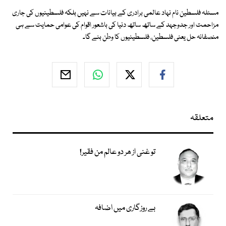
مسئلہ فلسطین نام نہاد عالمی برادری کے بیانات سے نہیں بلکہ فلسطینیوں کی جاری
مزاحمت اور جدوجہد کے ساتھ ساتھ دنیا کی باشعور اقوام کی عوامی حمایت سے ہی
منصفانہ حل یعنی فلسطین، فلسطینیوں کا وطن بنے گا۔
متعلقہ
تو غنی از ھر دو عالم من فقیر!
بے روزگاری میں اضافہ