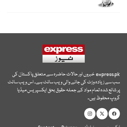
express.pk
خبروں اور حالات حاضرہ سے متعلق پاکستان کی
سب سے زیادہ وزٹ کی جانے والی ویب سائٹ ہے۔ اس ویب سائٹ
پر شائع شدہ تمام مواد کے جملہ حقوق بحق ایکسپریس میڈیا
گروپ محفوظ ہیں۔