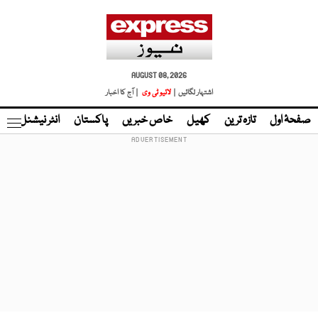
AUGUST 08, 2026
اشتہار لگائیں |
لائیو ٹی وی
| آج کا اخبار
صفحۂ اول
تازہ ترین
کھیل
خاص خبریں
پاکستان
انٹر نیشنل
ٹا