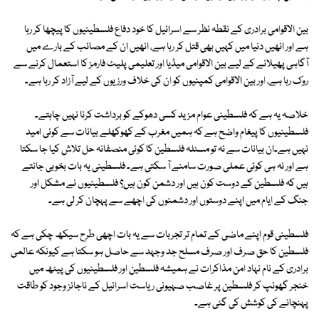
بین الاقوامی برادری کے نقطہ نظر سے اسرائیل کا خود دفاع فلسطینیوں کا پیچھا کر رہا
ہے اور انھیں دنیا میں کہیں بھی قتل کر رہا ہے، انھیں ان کے مصائب کے بارے میں
آگاہی پھیلانے کے لیے بین الاقوامی میڈیا اور تعلیمی پلیٹ فارمز کا استعمال کرنے سے
روک رہا ہے، اور بین الاقوامی کمپنیوں کو ان کی خلاف ورزیوں کے لیے آزاد کر رہا ہے۔
خلاصہ یہ ہے کہ فلسطینی عوام مزید کسی دھوکے کو برداشت کرنا نہیں چاہتے۔
فلسطینیوں کا پیغام واضح ہے کہ ہمیں مغرب کے کھوکھلے بیانات سے کوئی امید
نہیں ہے۔ان بیانات سے نہ تو مسئلہ فلسطین کا کوئی منصفانہ حل تلاش کیا جا سکتا
ہے اور نہ ہی کوئی عملی صورت سامنے آ سکتی ہے۔ فلسطینی یہ بات بخوبی جانتے
ہیں کہ فلسطین کے دوست کون ہیں اور دشمن کون ہیں؟ فلسطینیوں نے مشکل اور
جنگ کے ایام میں اپنے دوستوں اور دشمنوں کی اچھے سے پہچان کر لی ہے۔
فلسطینی قوم اپنے ماضی کے تمام تر تجربات سے یہ بات اچھی طرح سیکھ چکی ہے کہ
فلسطین کا حق صرف اور صرف مسلح جد وجہد سے حاصل ہو سکتا ہے کیونکہ عالمی
برادری کے نام نہاد امن مذاکرات نے ہمیشہ فلسطین اور فلسطینیوں کی پیٹھ میں
خنجر گھونپ کر فلسطین پر غاصب صہیونی ریاست اسرائیل کے ناجائز وجود کو طاقت
پہنچانے کی کوشش کی گئی ہے۔