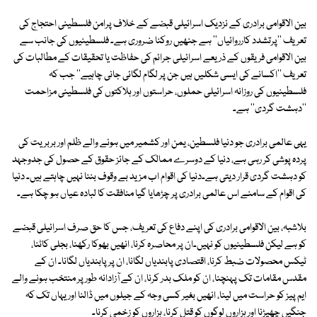
بین الاقوامی برادری کے نزدیک اسرائیلی قبضے کے خلاف پرامن فلسطینی احتجاج کی
تعریف ''پرتشدد کارروائیاں'' ہے جنھیں روکنا ضروری ہے۔ فلسطینیوں کی جانب سے
بین الاقوامی فریقوں کے ذریعے اسرائیلی جرائم کی حفاظت یا تحقیقات کے مطالبات کی
تعریف ''اکسانے کی ایسی شکلیں ہیں جن پر لگام لگائی جانی چاہیے'' جب کہ
فلسطینیوں کی روزانہ اسرائیلی حملوں، حراستوں اور ہلاکتوں کی فلسطینی مزاحمت
''دہشت گردی'' ہے۔
یہی عالمی برادری جو دنیا فلسطین، یمن اور کشمیر میں ہونے والے ظلم اور بربریت کی
پردہ پوشی کر رہی ہے، دنیا کے دوسرے ممالک کے جائز حقوق کے حصول کی جدوجہد
کو دہشت گردی قرار دیتی ہے۔دنیا کی اقوام اب مزید بے وقوف بننا نہیں چاہتے ہیں۔ دنیا
کی اقوام کے سامنے اس عالمی برادری پر چڑھایا گیا منافقت کا لبادہ عیاں ہو چکا ہے۔
بلاشبہ، بین الاقوامی برادری کی اپنے دفاع کی تعریف، جس کا حق صرف اسرائیلی قبضے
کو ہے لیکن فلسطینیوں کو نہیں۔ان پر محاصرہ کرنا، انھیں بھوکا رکھنا، بجلی کاٹنا،
ٹیکس محصولات ضبط کرنا، اقتصادی پابندیاں لگانا، ان پر پابندیاں لگانا۔ ان کے
مقدس مقامات تک پہنچنا، ان کو ملک بدر کرنا، ان کے آزادانہ طور پر منتخب ہونے والے
ایم پیز کو حراست میں لینا، انھیں بغیر کسی وجہ کے جیلوں میں ڈالنا اور یہاں تک کہ
جنگیں چھیڑنا اور ہزاروں لوگوں کو قتل کرنا، ہزاروں کو زخمی کرنا۔