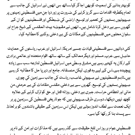
کو بہتر بنانے کی اہمیت کو بھی اجاگر کیا۔ساتھ ہی انھوں نے اسرائیل کی جانب سے
تمام یکطرفہ اقدامات سے گریز کرنے کی ضرورت پر زور دیا جن میں فلسطینی زمینوں پر
صہیونیوں بستیوں کی تعمیر اور توسیع، اراضی کی ضبطگی اور فلسطینیوں کو ان کے
گھروں سے بے دخل کرنا شامل ہیں۔ انھوں نے مقبوضہ بیت المقدس کے شیخ جراح اور
سلوان محلوں میں فلسطینیوں کے مکانات کی بے دخلی روکنے کا مطالبہ کیا۔
کئی دہائیوں سے فلسطینی قیادت جسے امریکا، اسرائیل اور عرب ریاستوں کی حمایت
حاصل ہے، عرب، مسلم اور دیگر ممالک کے ساتھ ساتھ اقوام متحدہ اور عالمی برادری
کے ارکان یہ کہتے رہے ہیں مشرق وسطی میں اسرائیل فلسطین تنازعہ سب سے زیادہ
پیچیدہ ہے۔اس کے لیے وہ فوری، لیکن منصفانہ، جامع اور دیرپا حل کا مطالبہ کر رہے
ہیں۔تاہم فلسطینیوں نے صہیونی غاصب ریاست کی جانب سے زمین کی چوری،
صہیونی بستیوں کی توسیع، گھروں سے بے دخلی، مقدس مقامات کی بے حرمتی، من
مانی اور انتظامی حراست، جبری بے دخلی، روزانہ قتل اور حق کو ترک کرنے کے علاوہ
کچھ نہیں دیکھا۔ دوسری طرف،صہیونی ہیں کہ جو تاریخی فلسطین کی سرزمین پر ہر
ایک نعمت سے لطف اندوز ہوتے ہیں لیکن اس سرزمین کے حقیقی باشندوں کو ہر لحاظ
سے پست بنا کر رکھا گیا ہے۔
فلسطینی عوام ہر روز اس تلخ حقیقت سے گذر رہے ہیں کہ مذاکرات اور امن کے نام پر