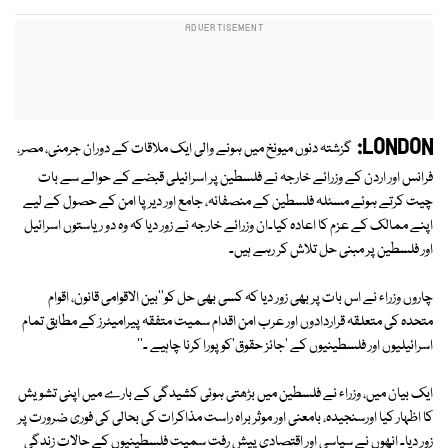
LONDON:
گزشتہ دنوں میونخ میں ہونے والی ایک ملاقات کے دوران جرمنی، مصر،
فرانس اور اردن کے وزرائے خارجہ نے فلسطین پر اسرائیلی قبضے کے حوالے سے بات
چیت کرتے ہوئے مسئلہ فلسطین کے منصفانہ، جامع اور دیرپا امن کے حصول کے لیے
اپنے ممالک کے عزم کا اعادہ کیا۔ان وزرائے خارجہ نے زور دیا کہ وہ دو ریاستوں اسرائیل
اور فلسطین پر مبنی حل تلاش کر رہے ہیں۔
چاروں وزراء نے اس بات پر بھی زور دیا کہ کسی بھی حل کو''بین الاقوامی قانون، اقوام
متحدہ کی متعلقہ قراردادوں اور عرب امن اقدام سمیت متفقہ پیرامیٹرز کے مطابق تمام
اسرائیلیوں اور فلسطینیوں کے 'جائز حقوق'کو پورا کرنا چاہیے ۔''
ایک بیان میں، وزراء نے فلسطین میں بڑھتی ہوئی کشیدگی کے بارے میں اپنی تشویش
کا اظہار کیا اورسنجیدہ، بامعنی اور موثر براہ راست مذاکرات کی بحالی کی فوری ضرورت پر
زور دیا۔ انھوں نے سیاسی اور اقتصادی پیش رفت سمیت فلسطینیوں کے حالات زندگی