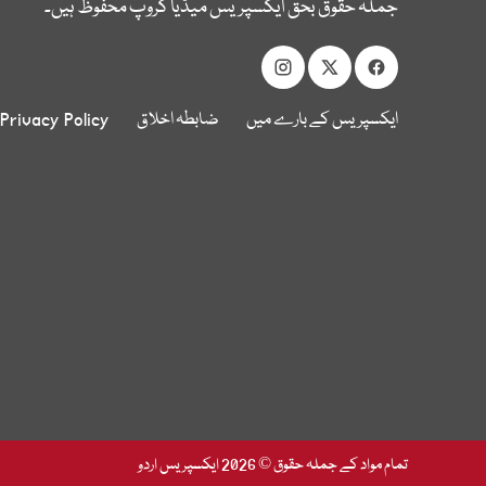
جملہ حقوق بحق ایکسپریس میڈیا گروپ محفوظ ہیں۔
ایکسپریس کے بارے میں
ضابطہ اخلاق
Privacy Policy
تمام مواد کے جملہ حقوق © 2026 ایکسپریس اردو