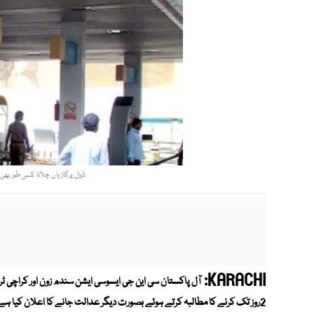
ڈیزل پرگاڑیاں چلانا کسی طور بھی 
KARACHI:
2روز تک کرنے کا مطالبہ کرتے ہوئے بصورت دیگر عدالت جانے کا اعلان کیا ہے جس میں وفاق اور سوئی گیس کمپنیوں کو فریق بنایا جائے گا۔