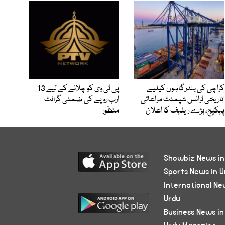
کراچی کی بندرگاہوں کیلیے
پی ٹی وی کو چلانے کے لیے 13
تاریخی ٹرانس شپمنٹ مراعاتی
ارب روپے کی ضمنی گرانٹ
پیکیج، بڑے ریلیف کا اعلان
منظور
Showbiz News in
Sports News in U
International Ne
Urdu
Business News in