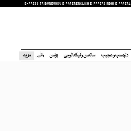
EXPRESS TRIBUNE
URDU E-PAPER
ENGLISH E-PAPER
SINDHI E-PAPER
L
دلچسپ و عجیب
سائنس و ٹیکنالوجی
بزنس
رائے
مزید