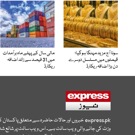
سونا آج مزید مہنگا ہوگیا؛
مالی سال کے پہلے ماہ برآمدات
قیمتوں میں مسلسل دوسرے
میں 31 فیصد سے زائد اضافہ
دن بڑا اضافہ ریکارڈ
ریکارڈ
express.pk
خبروں اور حالات حاضرہ سے متعلق پاکستان 
وزٹ کی جانے والی ویب سائٹ ہے۔ اس ویب سائٹ پر شائع شدہ