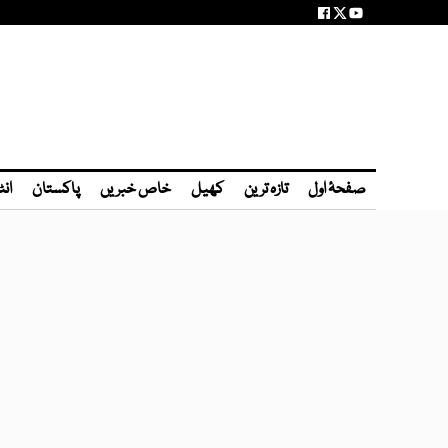
صفحۂ اول
تازہ ترین
کھیل
خاص خبریں
پاکستان
انٹ