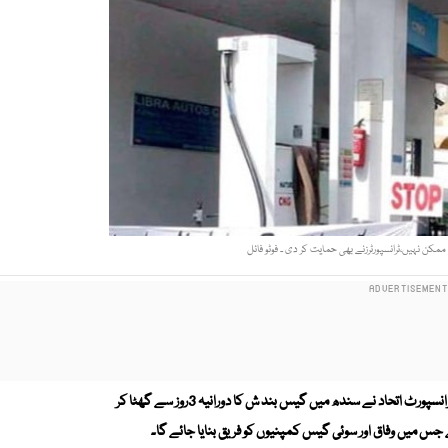
ممکن نہیں،ٹرانسپورٹرزنے بھی حمایت کر دی ۔ فوٹو فائل
آل پاکستان سی این جی ایسوسی ایشن سندھ زون اور کراچی ٹرانسپورٹ اتحاد نے سندھ میں گیس بند ش کا دورانیہ 3روز سے گھٹا کر