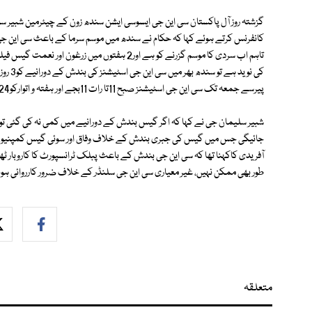
گزشتہ روز آل پاکستان سی این جی ایسوسی ایشن سندھ زون کے چیئرمین شبیر سل
کانفرنس کرتے ہوئے کہا کہ حکام نے سندھ میں موسم سرما کے باعث سی این جی ا
پیرسے جمعہ تک سی این جی اسٹیشنز صبح 11تا رات 11بجے اور ہفتہ و اتوارکو24گھنٹے کھلے رکھنے کی تجویز بھی پیش کی ہے جس پر غور ہونا چاہیے۔
شبیر سلیمان جی نے کہا کہ اگر گیس بندش کے دورانیے میں کمی نہ کی گئی تو پھر
جائیگی جس میں گیس کی جبری بندش کے خلاف وفاق اور سوئی گیس کمپنیوں کو ف
آفریدی کاکہنا تھا کہ سی این جی بندش کے باعث پبلک ٹرانسپورٹ کا کاروبار ٹھپ
طور بھی ممکن نہیں، غیر معیاری سی این جی سلنڈر کے خلاف ضرور کارروائی ہو
متعلقہ