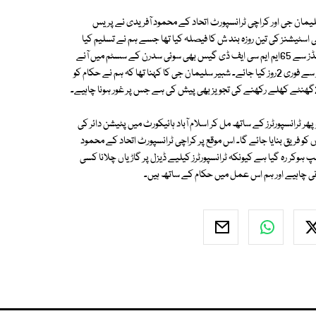
یمان جی اور کراچی ٹرانسپورٹ اتحاد کے محمود آفریدی نے پریس
سٹیشنز کی تین روزہ بند ش کا فیصلہ کیا تھا جسے ہم نے تسلیم کیا
تاہم اب سردی کا موسم گزرنے کو ہے اور2 ہفتوں میں زرغون اور نعمت گیس فیلڈز سے 65ایم ایم سی ایف ڈی گیس بھی سوئی سدرن کے سسٹم میں آنے
کی نوید ہے تو سندھ بھر میں سی این جی اسٹیشنز کی بندش کے دورانیے کو3 روز سے فوری 2روز کیا جائے۔ شبیر سلیمان جی کا کہنا تھا کہ ہم نے حکام کو
 ٹرانسپورٹرز کے ساتھ مل کر اسلام آباد ہائیکورٹ میں پٹیشن دائر کی
ریق بنایا جائے گا۔ اس موقع پر کراچی ٹرانسپورٹ اتحاد کے محمود
 ہوکر رہ گیا ہے کیونکہ ٹرانسپورٹرز کیلیے ڈیزل پر گاڑیاں چلانا کسی
نی چاہیے اور ہم اس عمل میں حکام کے ساتھ ہیں۔