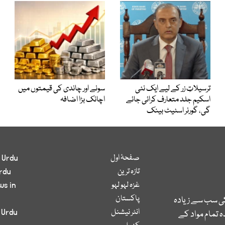
ترسیلاتِ زر کے لیے ایک نئی
سونے اور چاندی کی قیمتوں میں
اسکیم جلد متعارف کرائی جائے
اچانک بڑا اضافہ
گی، گورنر اسٹیٹ بینک
صفحۂ اول
 Urdu
تازہ ترین
rdu
غزہ لہو لہو
ws in
پاکستان
کی سب سے زیادہ
انٹر نیشنل
 Urdu
 تمام مواد کے