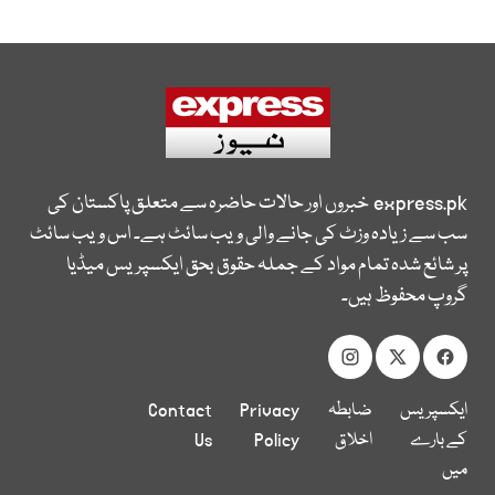
express.pk
خبروں اور حالات حاضرہ سے متعلق پاکستان کی
سب سے زیادہ وزٹ کی جانے والی ویب سائٹ ہے۔ اس ویب سائٹ
پر شائع شدہ تمام مواد کے جملہ حقوق بحق ایکسپریس میڈیا
گروپ محفوظ ہیں۔
ایکسپریس
ضابطہ
Privacy
Contact
کے بارے
اخلاق
Policy
Us
میں