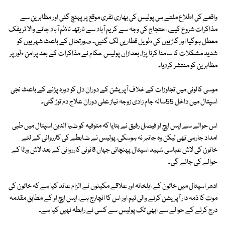
واقعے کی اطلاع ملتے ہی پولیس کی بھاری نفری موقع پر پہنچ گئی اور مظاہرین سے
مذاکرات شروع کیے، احتجاج کی وجہ سے کریم آباد سے نارتھ ناظم آباد جانے والا ٹریفک
معطل ہوگیا اور گاڑیوں کی طویل قطاریں لگ گئیں۔ صورتحال کے باعث شہریوں کو
شدید مشکلات کا سامنا کرنا پڑا، بعدازاں پولیس حکام نے مذاکرات کے بعد پرامن طور پر
مظاہرین کو منتشر کردیا۔
موسی کالونی میں تجاوزات کے خلاف آپریشن کے دوران دل کو دورہ پڑنے کے باعث نجی
اسپتال میں داخل 55سالہ جام زادی زوجہ نیاز علی دوران علاج دم توڑ گئی۔
اس حوالے سے ایس ایچ او فیصل رفیق نے بتایا کہ متوفیہ کو ضیا الدین اسپتال میں طبی
امداد جارہی تھی لیکن وہ جانبر نہ ہوسکی، پولیس نے ضابطے کی کارروائی کے لئے
خاتون کی لاش عباسی شہید اسپتال پہنچائی جہاں قانونی کارروائی کے بعد لاش ورثا کے
حوالے کی جائے گی۔
ادھر اسپتال میں خاتون کے اہلخانہ اور علاقے مکینوں نے الزام عائد کیا ہے کہ خاتون کی
موت کا ذمہ دار آپریشن کرنے والی ٹیم اور اس کا انچارج ہے، ایس ایچ او کے مطابق مقدمہ
درج کرنے کے حوالے سے ابھی تک پولیس سے کسی نے رابطہ نہیں کیا ہے۔