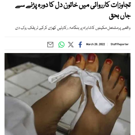
تجاوزات کارروائی میں خاتون دل کا دورہ پڑنے سے
جاں بحق
واقعے پرمشتعل مکینوں کاشاہراہ پر ہنگامہ، رکاوٹیں کھڑی کرکے ٹریفک روک دی
March 26, 2022
Staff Reporter