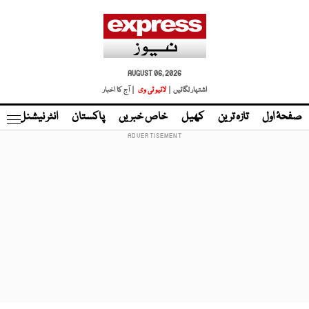
AUGUST 06, 2026
اشتہار لگائیں |
لائیو ٹی وی
| آج کا اخبار
صفحۂ اول
تازہ ترین
کھیل
خاص خبریں
پاکستان
انٹر نیشنل
ٹا