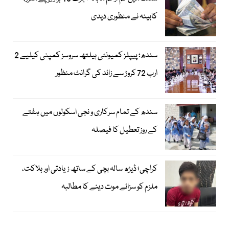
کابینہ نے منظوری دیدی
سندھ؛ پیپلز کمیونٹی ہیلتھ سروسز کمپنی کیلیے 2
ارب 72 کروڑ سے زائد کی گرانٹ منظور
سندھ کے تمام سرکاری و نجی اسکولوں میں ہفتے
کے روز تعطیل کا فیصلہ
کراچی؛ ڈیڑھ سالہ بچی کے ساتھ زیادتی اور ہلاکت،
ملزم کو سزائے موت دینے کا مطالبہ