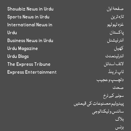
صفحۂ اول
Showbiz News in Urdu
تازہ ترین
Sports News in Urdu
غزہ لہو لہو
International News in
پاکستان
Urdu
انٹر نیشنل
Business News in Urdu
کھیل
Urdu Magazine
انٹرٹینمنٹ
Urdu Blogs
لائف اسٹائل
The Express Tribune
ٹاپ ٹرینڈ
Express Entertainment
دلچسپ و عجیب
صحت
سونے کے نرخ
پیٹرولیم مصنوعات کی قیمتیں
سائنس و ٹیکنالوجی
بلاگ
بزنس