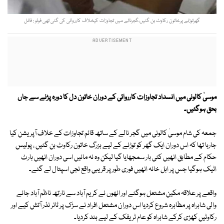
گھرتوڑنے پرخاتون رکاوٹ بن گئیں،گجرنالے میں تجاوزات کیخلاف کارروائی کی گئی تھی فوٹو : فائل
موسیٰ کالونی میں انسداد تجاوزات کارروائی کے دوران خاتون دل کا دورہ پڑنے سے جاں
بحق ہوگئیں۔
جمعہ کی شام موسیٰ کالونی میں گجر نالے کے ساتھ قائم تجاوزات کے خلاف آپریشن کیا
جارہا تھا کہ اس دوران ایک گھر کو توڑنے کے لیے بزرگ خاتون رکاوٹ بن گئیں ، پولیس
حکام کے مطابق انھیں کئی بار سمجھایا گیا لیکن وہ نہ مانیں اسی دوران انھیں ہارٹ
اٹیک ہوگیا جس پر اہل خانہ انھیں فوری طور پر قریبی واقع نجی اسپتال لے گئے۔
واقعے پر علاقہ مکین مشتعل ہوگئے اور انھوں نے کریم آباد سے نارتھ ناظم آباد جانے
والی شاہراہ پر مظاہرہ شروع کردیا اس دوران مشتعل افراد نے سڑک پر ٹائر نذر آتش کیے اور
رکاوٹیں کھڑی کرکے شاہراہ کو عام ٹریفک کے لیے بند کردیا۔