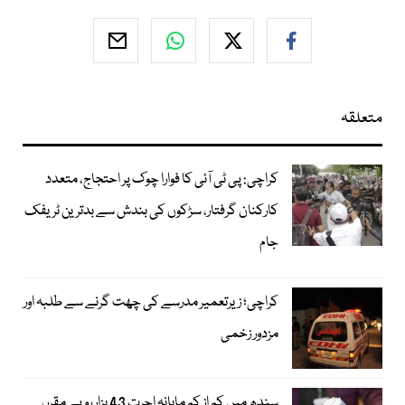
متعلقہ
کراچی: پی ٹی آئی کا فوارا چوک پر احتجاج، متعدد
کارکنان گرفتار، سڑکوں کی بندش سے بدترین ٹریفک
جام
کراچی؛ زیرتعمیر مدرسے کی چھت گرنے سے طلبہ اور
مزدور زخمی
سندھ میں کم از کم ماہانہ اجرت 43 ہزار روپے مقرر،