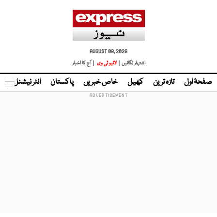
AUGUST 08, 2026
اشتہار لگائیں |
لائیو ٹی وی
| آج کا اخبار
صفحۂ اول
تازہ ترین
کھیل
خاص خبریں
پاکستان
انٹر نیشنل
ٹا