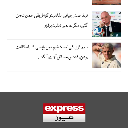
فیفا صدر جیانی انفانٹینو کو افریقی حمایت مل
گئی، مگر عالمی تنقید برقرار
سیم کرن کی ٹیسٹ ٹیم میں واپسی کے امکانات
روشن، فٹنس مسائل آڑے آ گئے