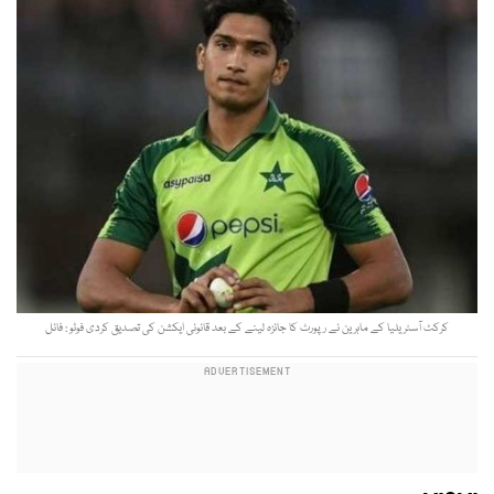
کرکٹ آسٹریلیا کے ماہرین نے رپورٹ کا جائزہ لینے کے بعد قانونی ایکشن کی تصدیق کردی فوٹو : فائل