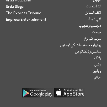
کھیل
Urdu Magazine
انٹرٹینمنٹ
Urdu Blogs
لائف اسٹائل
The Express Tribune
ٹاپ ٹرینڈ
Express Entertainment
دلچسپ و عجیب
صحت
سونے کے نرخ
پیٹرولیم مصنوعات کی قیمتیں
سائنس و ٹیکنالوجی
بلاگ
بزنس
ویڈیوز
جرائم