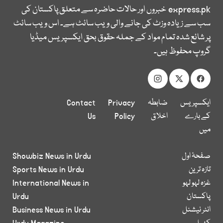
express.pk
خبروں اور حالات حاضرہ سے متعلق پاکستان کی
سب سے زیادہ وزٹ کی جانے والی ویب سائٹ ہے۔ اس ویب سائٹ
پر شائع شدہ تمام مواد کے جملہ حقوق بحق ایکسپریس میڈیا
گروپ محفوظ ہیں۔
ایکسپریس
ضابطہ
Privacy
Contact
کے بارے
اخلاق
Policy
Us
میں
صفحۂ اول
Showbiz News in Urdu
تازہ ترین
Sports News in Urdu
غزہ لہو لہو
International News in
پاکستان
Urdu
انٹر نیشنل
Business News in Urdu