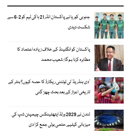
جنوبی کوریا نے پاکستان انڈر 21 ہاکی ٹیم کو 2-6 سے
شکست دیدی
پاکستان کو انگلینڈ کے خلاف زیادہ اعتماد کا
مظاہرہ کرنا ہوگا: شعیب محمد
’دی ہنڈریڈ‘ ٹی ٹوئنٹی ریکارڈ کا حصہ کیوں؟ بٹلر کے
تاریخی اعزاز کے بعد بحث چھڑ گئی
لندن نے 2029 ورلڈ ایتھلیٹکس چیمپئن شپ کی
میزبانی کیلیے حتمی بولی جمع کرا دی