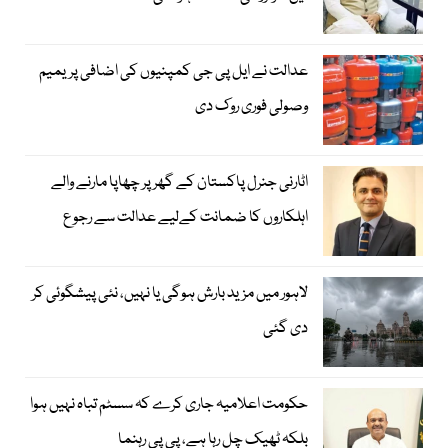
عدالت نے ایل پی جی کمپنیوں کی اضافی پریمیم
وصولی فوری روک دی
اٹارنی جنرل پاکستان کے گھر پر چھاپا مارنے والے
اہلکاروں کا ضمانت کےلیے عدالت سے رجوع
لاہور میں مزید بارش ہوگی یا نہیں، نئی پیشگوئی کر
دی گئی
حکومت اعلامیہ جاری کرے کہ سسٹم تباہ نہیں ہوا
بلکہ ٹھیک چل رہا ہے، پی پی رہنما