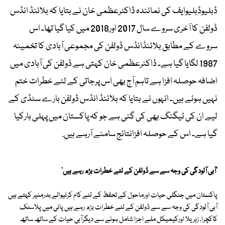
ڈبلیوڈبلیوایف کی نمائندہ ڈاکٹرعظمی خان نے بتایا کہ بلائنڈ انڈس
ڈولفن کا آخری سروے سال 2017 اور2018 میں کیا گیا تھا۔ اس
سروے کے مطابق بلائنڈانڈس ڈولفن کی مجموعی آبادی کا تخمینہ
1987 لگایا گیا ہے۔ ڈاکٹرعظمی خان کہتی ہے ڈولفن کی آبادی میں
اضافہ حوصلہ افزا ہے تاہم آج بھی اس پرجاتی کے لئے خطرات ختم
نہیں ہوئے ہیں۔ انہوں نے بتایا کہ بلائنڈ انڈس ڈولفن بارے سٹڈی کے
لیے ان کی ٹیگنگ بھی کی گئی ہے جو کہ پاکستان میں پہلی بارکیا
گیا ہے۔ اس کے حوصلہ افزانتائج سامنے آرہے ہیں.
'آبی آلودگی کی وجہ سے سے ڈولفن کے لئے خطرات بڑھ رہے ہیں'
پاکستان میں جنگلی حیات اورماحول کے تحفظ کے لئے کام کرنیوالے بدرمنیر کہتے ہیں
آبی آلودگی کی وجہ سے سے ڈولفن کے لئے خطرات بڑھ رہے ہیں پانی میں پلاسٹک
کاکچرا، زہریلا اورکیمیکل ملے اجزا شامل ہونے سے دیگرآبی حیات کے ساتھ ساتھ