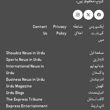
گروپ محفوظ ہیں۔
ایکسپریس
ضابطہ
Privacy
Contact
کے بارے
اخلاق
Policy
Us
میں
صفحۂ اول
Showbiz News in Urdu
تازہ ترین
Sports News in Urdu
غزہ لہو لہو
International News in
پاکستان
Urdu
انٹر نیشنل
Business News in Urdu
کھیل
Urdu Magazine
انٹرٹینمنٹ
Urdu Blogs
لائف اسٹائل
The Express Tribune
ٹاپ ٹرینڈ
Express Entertainment