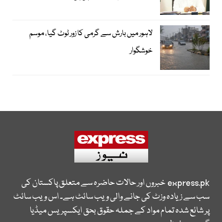
لاہور میں بارش سے گرمی کا زور ٹوٹ گیا، موسم
خوشگوار
express.pk
خبروں اور حالات حاضرہ سے متعلق پاکستان کی
سب سے زیادہ وزٹ کی جانے والی ویب سائٹ ہے۔ اس ویب سائٹ
پر شائع شدہ تمام مواد کے جملہ حقوق بحق ایکسپریس میڈیا