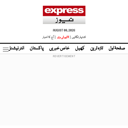
AUGUST 08, 2026
اشتہار لگائیں |
لائیو ٹی وی
| آج کا اخبار
صفحۂ اول
تازہ ترین
کھیل
خاص خبریں
پاکستان
انٹر نیشنل
ٹا