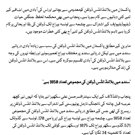
پاکستان میں بلائنڈانڈس ڈولفن کومعدومی سے بچانے اوراس کی آبادی میں اضافے کے
لئے کئی دہائیوں سے کام ہورہا ہے۔ پنجاب میں بھی محکمہ تحفظ جنگلی حیات
ڈبلیوڈبلیوایف کے اشتراک سے چشمہ سے تونسہ بیراج تک ڈولفن کی بقا اوربحالی پرکام
کررہا ہے تاہم بلائنڈانڈس ڈولفن کے لئے آج بھی کئی خطرات موجود ہیں۔
ماہرین کے مطابق پاکستان میں بلائنڈ انڈس ڈولفن کی سب سے زیادہ آبادی دریائے
سندھ میں ہے لیکن دریائے سندھ پر مختلف بیراج تعمیرہونے اوررابطہ نہروں کی وجہ
سے بلائنڈ انڈس ڈولفن کی آبادی تقسیم ہوکررہ گئی ہے۔ اس سے بلائنڈ انڈس ڈولفن
کی زندگی متاثرہورہی ہے۔
'سندھ میں بلائنڈ انڈس ڈولفن کی مجموعی تعداد 1850 ہے'
پنجاب وائلڈلائف کے ایک سینئرافسرحسن علی سکھیرا نے بتایا کہ انہوں نے کچھ
عرصہ قبل چائنہ کی نانجنگ نارمل یونیورسٹی کے اشتراک سے بلائنڈ انڈس ڈولفن پر
ریسرچ کی تھی جس کے مطابق دریائے سندھ میں بلائنڈ انڈس ڈولفن کی مجموعی
تعداد 1850 ہے۔ چشمہ بیراج سے تونسہ بیراج کے ایریا میں 170، تونسہ سے گڈوتک
571،گڈوسے سکھر بیراج تک 1075 اورسکھر سے کوٹلی تک بلائنڈ انڈس ڈولفن کی
تعداد کا تخمینہ 34 لگایا گیا ہے۔