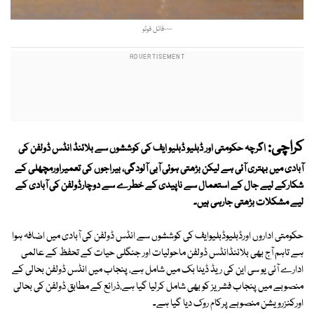
—فائل فوٹو
کراچی:
اگرچہ حکومتی اور ڈبلیو ڈبلیو ایف کی کوششوں سے بلائنڈ انڈس ڈولفن کی
آبادی میں بہتری آئی ہے لیکن بڑھتی ہوئی آبی آلودگی، بیراجوں کی تعمیراورمچھلی کے
شکارکے لیے جال کے استعمال سے ناپیدی کے خطرے سے دوچارڈولفن کی آبادی کے
لیے مشکلات بڑھتی جارہی ہیں۔
حکومتی اداروں اورڈبلیوڈبلیوایف کی کوششوں سے انڈس ڈولفن کی آبادی میں اضافہ ہوا
ہے تاہم آج بھی بلائنڈانڈس ڈولفن ماحولیات اور جنگلی حیات کے تحفظ کے عالمی
ادارے آئی یو سی این کی ریڈ ڈیٹا بک میں شامل ہے، پنجاب میں انڈس ڈولفن بحالی کے
منصوبے میں پنجاب فشریز کو بھی شامل کرلیا گیا ہے،ذرائع کے مطابق ڈولفن کی بحالی
اورکنزرویشن منصوبے پرکام روک دیا گیا ہے۔