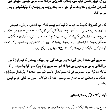
پروری کوبھی شامل کرلیا ہے۔ پنجاب فشریزنے گزشتہ ماہ صوبے بھرمیں مچھلی کے
کمرشل شکارپرپابندی عائد کی تھی تاہم چندروزبعد ہی پابندی کا نوٹیفکیشن واپس
لے لیا گیا۔
ڈی جی فشریزڈاکٹرسکندرحیات کاکہنا ہے پہلے تمام آب گاہوں، دریاؤں ،جھیلوں
اورنہروں میں مچھلی کے شکارپرپابندی لگائی گئی تھی تاہم بعد میں مخصوص علاقوں
میں پابندی برقراررکھی گئی تاکہ آبی حیات کوبچایاجاسکے۔ سابق سیکرٹری جنگلات
وجنگلی حیات شاہدزمان نے اس حوالے بتایا کہ انہوں نے 10 بلین ٹری منصوبے کے تحت
ڈولفن کی پروٹیکشن اوربحالی کے لئے 32 کروڑ روپے رکھے تھے۔
منصوبے کے تحت ڈولفن کے آبادی والے علاقوں میں چیک پوسٹوں کا قیام اورآگاہی
بورڈلگائے جانے ہیں۔ انہوں نے بتایا کہ اس منصوبے پرکام روک دیا گیا تھا اوراب ان کا
تبادلہ ہوگیا ہے۔ منصوبے کی تازہ صورتحال جاننے کے لئے متعددبارایڈیشنل سیکرٹری
جنگلات وجنگلی حیات طارق سلیم سے رابطہ کیا گیا تاہم انہوں نے کوئی جواب نہیں
دیا ہے۔
ڈولفن کاشمارآبی ممالیہ جانور
واضع رہے کہ ڈولفن کاشمارآبی ممالیہ جانوروں میں ہوتا ہے ، پاکستان میں انڈس