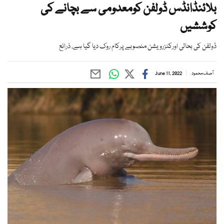
بلائنڈانڈس ڈولفن کومعدومی سے بچانے کی
کوششیں
ڈولفن کی بحالی اورکنزرویشن منصوبے پرکام روک دیا گیا ہے، ذرائع
آصف محمود
June 11, 2022