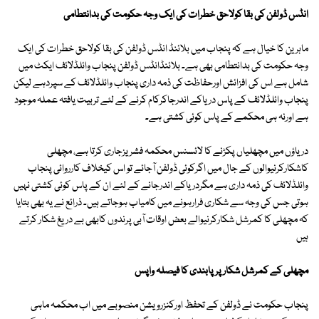
انڈس ڈولفن کی بقا کولاحق خطرات کی ایک وجہ حکومت کی بدانتطامی
ماہرین کا خیال ہے کہ پنجاب میں بلائنڈ انڈس ڈولفن کی بقا کولاحق خطرات کی ایک
وجہ حکومت کی بدانتطامی بھی ہے۔ بلائنڈانڈس ڈولفن پنجاب وائلڈلائف ایکٹ میں
شامل ہے اس کی افزائش اورحفاظت کی ذمہ داری پنجاب وائلڈلائف کے سپردہے لیکن
پنجاب وائلڈلائف کے پاس دریاکے اندرجاکرکام کرنے کے لئے تربیت یافتہ عملہ موجود
ہے اورنہ ہی محکمے کے پاس کوئی کشتی ہے۔
دریاؤں میں مچھلیاں پکڑنے کا لائسنس محکمہ فشریزجاری کرتا ہے، مچھلی
کاشکارکرنیوالوں کے جال میں اگرکوئی ڈولفن آجائے تو اس کیخلاف کارروائی پنجاب
وائلڈلائف کی ذمہ داری ہے مگردریاکے اندرجانے کے لئے ان کے پاس کوئی کشتی نہیں
ہوتی جس کی وجہ سے شکاری فرارہونے میں کامیاب ہوجاتے ہیں۔ ذرائع نے یہ بھی بتایا
کہ مچھلی کا کمرشل شکارکرنیوالے بعض اوقات آبی پرندوں کابھی بے دریغ شکار کرتے
ہیں
مچھلی کے کمرشل شکار پر پابندی کا فیصلہ واپس
پنجاب حکومت نے ڈولفن کے تحفظ اورکنزرویشن منصوبے میں اب محکمہ ماہی