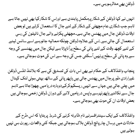
ڈولفن بھی متاثرہورہی ہے۔
انہوں نے کہا ڈولفن کے شکار پرمکمل پابندی ہے اوراس کا شکارکیا بھی نہیں جاتا ہے
تاہم جب شکاری عام مچھلی کے شکار کے لئے جال کا استعمال کرتے ہیں تو بعض
اوقات ڈولفن جال میں پھنس جاتی ہے۔ مچھلی پکڑنے والے جال نائیلون کی رسی
استعمال کی جاتی ہے ،اس کے علاوہ ڈولفن چونکہ ممالیہ جانورہے اسے سانس لینے
کے لئے کچھ وقت کے لئے پانی کی سطح پرآناپڑتا ہے لیکن جال میں پھنسے کی وجہ
سے وہ پانی کی سطح پرنہیں آسکتی جس کی وجہ سے اس کی موت ہوجاتی ہے۔
پنجاب وائلڈلائف کے حکام نے بھی اس بات کی تصدیق کی ہے کہ بلائنڈ انڈس ڈولفن
غیرارادی طورپرجال میں پھنس جاتی ہیں یاپھرپانی کے ساتھ بہتی ہوئی لنک کینال
میں چلی جاتی ہیں جہاں سے انہیں ریسکیوکرکےدوبارہ دریا میں چھوڑاجاتا ہے تاہم
جال سے نکالنے یاپھرنہرسے واپس دریامیں لانے کے دوران ڈولفن زخمی ہوجاتی ہیں
بعض اوقات ان کی موت بھی ہوجاتی ہے۔
وائلڈلائف کے ایک سینئرافسرنے نام ظاہرنہ کرنے کی شرط پربتایا کہ اس طرح کے
حادثات میں ہرسال چار،پانچ ڈولفن ہلاک ہوجاتی ہیں جبکہ کئی واقعات رپورٹ ہی نہیں
ہوتے ہیں