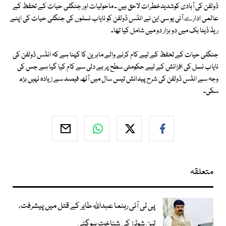
ڈولفن کی آبادی کوشدیدخطرات لاحق ہیں ۔ ماحولیات اور جنگلی حیات کے تحفظ کے
عالمی ادارے آئی یو سی این نے انڈس ڈولفن کو نایاب نسلوں کی جنگلی حیات کی اپنے
ریڈ ڈیٹا بک میں دو ہزار دو میں شامل کیا تھا۔
جنگلی حیات کے تحفظ کے لیے کام کرنے والے ماہرین کا کہنا ہے کہ انڈس ڈولفن کی
نایاب نسل کی افزائش کے لیے حکومتی سطح پر بے دلی سے کام کیا گیا ہے جس کی
وجہ سے انڈس ڈولفن کی شرح پیدائش تیس سال میں آٹھ فیصد سے زیادہ نہیں بڑھ
سکی۔
متعلقہ
پی ٹی آئی رہنما عبداللہ طایر کے قتل میں پیشرفت،
تین شوٹرز کی شناخت ہوگئی