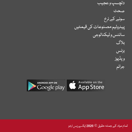
دلچسپ و عجیب
صحت
سونے کے نرخ
پیٹرولیم مصنوعات کی قیمتیں
سائنس و ٹیکنالوجی
بلاگ
بزنس
ویڈیوز
جرائم
تمام مواد کے جملہ حقوق © 2026 ایکسپریس اردو