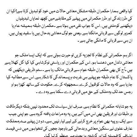
کیا واقعی ہمارا حکمران طبقہ مشکل معاشی حالات میں خود کو تبدیل کرتا ہے؟کیا ان
کی طرز زندگی اور طرز حکمرانی میں پہلے کے مقابلے میں کچھ نمایاں تبدیلیاں
دیکھنے کو ملتی ہیں ، اس کا جواب نفی میں ہوتا ہے ۔حکمران طبقہ ہمیشہ عام یا
کمزور لوگوں سے قربانی مانگتا ہے ۔یعنی جو لوگ معاشی بدحال ہیں یا سفید پوش ہیں،
ان ہی سے قربانی کا مانگی جاتی ہے ۔
اگر ہم حکمرانی کے نظام کا تجزیہ کریں تو حیرت ہوتی ہے کہ ایک ایسا ملک جو
معاشی دلدل میں دھنسا ہو ، اس کے حکمران اور ریاستی نوکرشاہی کیا کیا گل کھلارہے
ہیں ۔آج کل بھی حکمران طبقہ عوام سے قربانی مانگ رہا ہے ۔ ستم ظریفی دیکھیں کہ
پاکستان کا عام طبقہ جو پہلے ہی غربت و پسماندگی کا شکار ہے، اس سے مطالبہ کیا
جارہا ہے کہ وہ حالات کو قبول کرے، سمجھوتہ کرے، حکومت کے ساتھ کھڑا ہو او
رجس حد تک وہ ملک کے حق میں قربانی دے سکتا ہے وہ دے ۔
یہ جو شاہانہ حکمرانی کا نظام ہے، صرف اہل سیاست تک محدود نہیں بلکہ دیگرطاقت
ور طبقات اور فریقین بھی اس میں آتے ہیں، یہ وہ مراعات یافتہ گروہ ہے، جو اپنی جیب
سے ایک روپیہ بھی عوام پر خرچ کرنے کے لیے تیار نہیں ہے۔ دو دن پہلے صدرمملکت
عارف علوی نے سنگین معاشی و بدحالی کے باوجود ججوں کی تنخواہوں میں دس فیصد
اضافے کا فیصلہ کیا اور گزشتہ روز بجٹ میں منظور کرلیا گیا۔