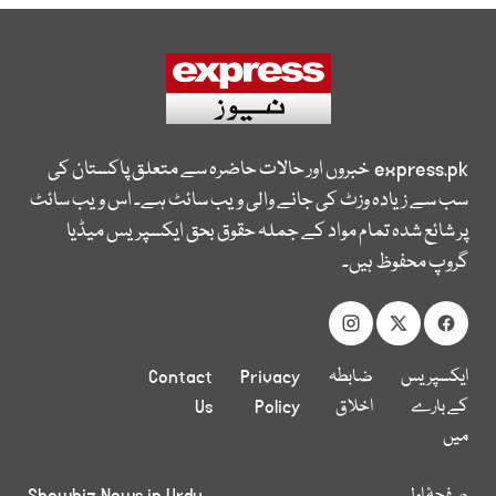
express.pk
خبروں اور حالات حاضرہ سے متعلق پاکستان کی
سب سے زیادہ وزٹ کی جانے والی ویب سائٹ ہے۔ اس ویب سائٹ
پر شائع شدہ تمام مواد کے جملہ حقوق بحق ایکسپریس میڈیا
گروپ محفوظ ہیں۔
ایکسپریس
ضابطہ
Privacy
Contact
کے بارے
اخلاق
Policy
Us
میں