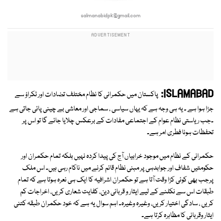
salmanabidpk@gmail.com
ISLAMABAD:
پاکستان میں حکمرانی کا نظام مختلف تضادات اور ٹکراؤ سے
جڑا ہوا ہے ۔ یہ ہی وجہ ہے کہ یہاں سیاسی ، سماجی اور معاشی بے چینی پائی جاتی ہے
۔جب ریاستی نظام عوام کے اجتماعی مفادات کے برعکس چلایا جائے گا تو اس پر
تحفظات ہونا فطری امر ہے۔
حکمرانی کے نظام میں موجود خرابیاں آج کی پیدا کردہ نہیں بلکہ تمام حکمران اور
حکومتیں شفاف اور جوابدہی پر مبنی نظام قائم کرنے میں ناکام رہی ہیں۔ اس ملک
پرجب بھی کوئی کڑا وقت آتا ہے تو حکمران اشرافیہ کا ایک ہی نعرہ ہوتا ہے کہ تمام
طبقات اس سے نکلنے کے لیے ایثار و قربانی دین، کفایت شعاری کریں، اخراجات کم
کریں ، سادگی اختیار کریں، وغیرہ وغیرہ۔ اہم سوال یہ ہے کہ خود حکمران طبقہ کتنی
ایثار وقربانی کا مظاہرہ کرتا ہے۔