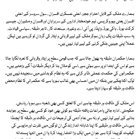
ہمارے ملک کے قابل احترام ججز، اعلیٰ عسکری افسران ، سول سروسز کے اعلیٰ
افسران یعنی بیوروکریسی، نیم خودمختار اداروں کے سربراہان اورافسران و مشیران، جیسے
کرکٹ بورڈ ، ہاکی بورڈ، واپڈا، پی آئی اے وغیرہ ، صنعت کار ، تاجر طبقہ ، سیاسی قیادت،
یہ سب طبقات یک زبان ہوکر ملک کے لیے قربانی و ایثار کی گردان تو کررہے ہیں لیکن
عملاً اپنی جیبیں ہلکی کرنے کے لیے تیار نہیں ہیں۔
ہمارا حکمران طبقہ یہ بھول جاتا ہے کہ جب قومی سطح پر ایثار وقربانی کا نعرہ لگایا جاتا
ہے تو اس کی ابتدا اوپر سے ہوتی ہے ،اسی کو مثال بنا کر دیگر طبقات آگے بڑھتے ہیں۔
حکمرانوں کی حکمت عملی ظاہر کرتی ہے کہ وہ نظام کو بدلنے میں سنجیدہ نہیں ہیں۔
لوگ اکتاچکے ہیں بلکہ ان میں احساس بھی غالب ہورہا ہے کہ حکمرانی کا نظام محض
طاقت ور طبقہ کو سہارا دیتا ہے۔
اس ملک کی طاقت ور طبقہ چاہے اس کا تعلق کسی بھی شعبہ سے ہو یا ریاستی،
حکومتی ، ادارہ جاتی یا مراعات یافتہ طبقہ ہو کوئی بھی خود کو کسی بھی سطح پر جوابدہ
بنانے کے لیے تیار نہیں او رنہ ہی عام آدمی کی ترجیحات اس طاقت ور طبقہ کا ایجنڈا
ہے۔اس طاقت ور طبقے کا اپنا شاہانہ انداز زندگی ان لوگوں میں نفرت اور مایوسی کی
کیفیت کو پیدا کرتا ہے جو ان میں ایک بڑا انتشار پیدا کرنا یا ان میں انتہا پسندانہ