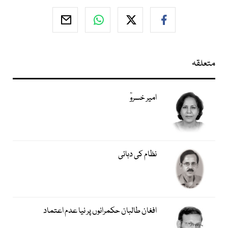
متعلقہ
امیر خسروؒ
نظام کی دہائی
افغان طالبان حکمرانوں پر نیا عدم اعتماد