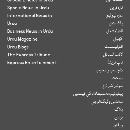
صفحۂ اول
Showbiz News in Urdu
تازہ ترین
Sports News in Urdu
غزہ لہو لہو
International News in
پاکستان
Urdu
انٹر نیشنل
Business News in Urdu
کھیل
Urdu Magazine
انٹرٹینمنٹ
Urdu Blogs
لائف اسٹائل
The Express Tribune
ٹاپ ٹرینڈ
Express Entertainment
دلچسپ و عجیب
صحت
سونے کے نرخ
پیٹرولیم مصنوعات کی قیمتیں
سائنس و ٹیکنالوجی
بلاگ
بزنس
ویڈیوز