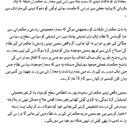
رجحانات کو طاقت دینے کا سبب بنتا ہے ۔اس لیے ہمارے حکمران طبقہ کا ایثار
وقربانی کا بیانیہ جعلی ہے او راس کا مقصد سوائے لوگوں کو دھوکا دینے کے مترادف ہے
۔
یہ بات حکمران طبقات کو سمجھنی ہوگی کہ ہمارا مجموعی ریاستی و حکمرانی سے
جڑا گورننس کا نظام ایک بڑی تبدیلی چاہتا ہے۔ اس تبدیلی کو سیاسی سطح پر سیاسی
جگالی کے طور پر خراب نہ کیا جائے۔ اگر واقعی ہمیں اپنے ریاستی یا حکمرانی کے نظام
کی اصلاح کرنی ہے تو پھر ہمیں موجودہ روش کو تبدیل کرنا ہوگا۔اس کے لیے ہمارے
پاس واضح طو رپر ایک صاف شفاف روڈ میپ ہو جس پر سب کا اتفاق ہو اور اس کی
واضح حکمت عملی موجود ہو۔لیکن مسئلہ یہ ہے کہ ہمارا موجودہ سیاسی نظام جس
میں ایک دوسرے کے بارے میں عدم برداشت یا محاز آرائی ہی بڑے ہتھیار بن گئے ہیں
وہاں کون کیسے او رکہاں سے کام کا آغاز کرے۔
ہمیں واقعی اپنے حکمرانی سمیت پورے انتظامی سطح کو بنیاد بنا کر غیر معمولی
تبدیلیاں کرنا ہوگی۔ یہ کڑوی گولی کھائے بغیر ہمارا قومی علاج ممکن نہیں او ربلاوجہ
ہم مرض کی درست تشخیص کرنے کے بجائے خود کو دھوکا دے کر ایک ایسا راستہ
ااختیار کررہے ہیں جو ہمیں مزیدحکمرانی کے برے نظام میں لے جائے گا او را س کے
بڑے ذمے دار بھی کوئی او ر نہیں بلکہ ہم خود ہی ہوںگے ۔