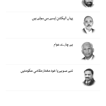
یہاں الیکشن ایسے ہی ہوتے ہیں
بے چارے عوام
نئے صوبے یا خود مختار مقامی حکومتیں