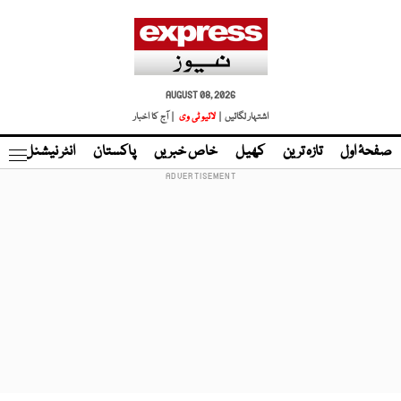
AUGUST 08, 2026
اشتہار لگائیں |
لائیو ٹی وی
| آج کا اخبار
صفحۂ اول
تازہ ترین
کھیل
خاص خبریں
پاکستان
انٹر نیشنل
ٹا