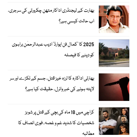
بھارت کے لیجنڈری اداکار متھن چکرورتی کی سرجری،
اب حالت کیسی ہے؟
2025 کا ’کمال فن ایوارڈ‘ ادیب عبدالرحمٰن براہوی
کو دینے کا فیصلہ
بھارتی اداکارہ کا لرزہ خیز قتل، جسم کے ٹکڑے اور سر
لاپتہ ہونے کی خبر وائرل، حقیقت کیا ہے؟
کراچی میں 18 ماہ کی بچی کے قتل پر شوبز
شخصیات کا شدید غم و غصہ، فوری انصاف کا
مطالبہ