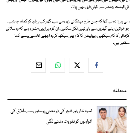
ان تین مہینوں میں ہوئی ہے اتنی چار برسوں میں نہیں ہوئی، کیا پیٹرول، گیس اور بجلی
کی قیمت بڑھنے سے کوئی فرق نہیں پڑتا۔
رابی پیر زادہ نے کہا کہ جس طرح مہنگائی بڑھ رہی ہے، گھر کے ہر فرد کو کمانا چاہئیے،
جو خواتین اپنے گھروں سے باہر نہیں نکل سکتیں، ان کو میرا یہی مشورہ ہے کہ وہ سلائی
کڑھائی کا کام سیکھیں، بیوٹیشن کا کام بھی سیکھ کر وہ اچھے خاصے پیسے کما
سکتے ہیں۔
متعلقہ
نمرہ خان اور شوہر کی ذومعنی پوسٹوں سے طلاق کی
افواہوں کو تقویت ملنے لگی