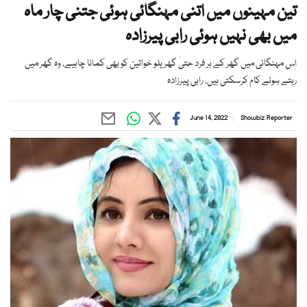
تین مہینوں میں اتنی مہنگائی ہوئی جتنی چار ماہ
میں بھی نہیں ہوئی رابی پیرزادہ
اس مہنگائی میں گھر کے ہر فرد حتیٰ گھریلو خواتین کو بھی کمانا چاہیے، وہ گھر میں
رہتے ہوئے کام کرسکتی ہیں، رابی پیرزادہ
June 14, 2022
Showbiz Reporter