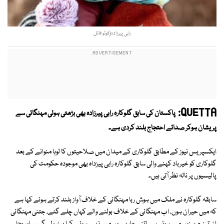
رابی پیرزادہ(فوٹو فائل
QUETTA:
پاکستان کی سابق گلوکارہ رابی پیرزادہ بھی بڑھتی ہوئی مہنگائی سے
پریشان ہوکر صدائے احتجاج بلند کردی ہے۔
ایکسپریس نیوز کے مطابق گلوکاری کے میدان میں صلاحیتوں کا لوہا منوانے کے بعد
گلوکاری کو خیرباد کہنے والی سابق گلوکارہ رابی پیزداہ بھی موجودہ حکومت کی
پالیسیوں پر نالہ نظر آتی ہیں۔
سابقہ گلوکارہ نے ملک میں ہوش ربا مہنگائی کے خلاف آواز بلند کرتے ہوئے کہا ہے
کہ میں حیران ہوں، اب مہنگائی کے خلاف بولنے والے کہاں چلے گئے، جتنی مہنگائی