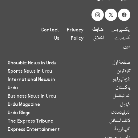
ایکسپریس
ضابطہ
Privacy
Contact
کے بارے
اخلاق
Policy
Us
میں
صفحۂ اول
Showbiz News in Urdu
تازہ ترین
Sports News in Urdu
غزہ لہو لہو
International News in
پاکستان
Urdu
انٹر نیشنل
Business News in Urdu
کھیل
Urdu Magazine
انٹرٹینمنٹ
Urdu Blogs
لائف اسٹائل
The Express Tribune
ٹاپ ٹرینڈ
Express Entertainment
دلچسپ و عجیب