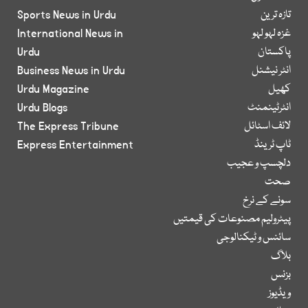
تازہ ترین
Sports News in Urdu
غزہ لہو لہو
International News in
پاکستان
Urdu
انٹر نیشنل
Business News in Urdu
کھیل
Urdu Magazine
انٹرٹینمنٹ
Urdu Blogs
لائف اسٹائل
The Express Tribune
ٹاپ ٹرینڈ
Express Entertainment
دلچسپ و عجیب
صحت
سونے کے نرخ
پیٹرولیم مصنوعات کی قیمتیں
سائنس و ٹیکنالوجی
بلاگ
بزنس
ویڈیوز