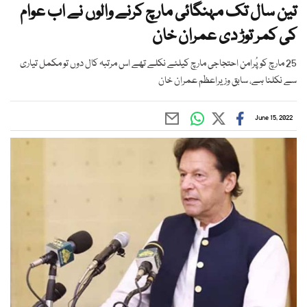
تین سال تک مہنگائی مارچ کرنے والوں نے اب عوام
کی کمر توڑ دی عمران خان
25 مارچ کو پُرامن احتجاجی مارچ کیلئے نکلے تھے اس مرتبہ کال دوں تو مکمل تیاری
سے نکلنا ہے، سابق وزیراعظم عمران خان
June 15, 2022