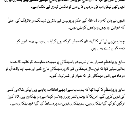
عمران خان نے کہا کہ 25 مارچ کو پُرامن احتجاجی مارچ کیلئے نکلنے تھے ہماری تیاری
نہیں تھی لیکن اب کی بار میں کال دوں تو مکمل تیاری نے نکلنا ہے۔
انہوں نے بتایا کہ رانا ثناءاللہ کے حکم پر پولیس نے بدترین شیلنگ اور فائرنگ کی، حتیٰ
کہ خواتین اور بچوں و بوڑھوں کو بھی نہیں۔
چیئرمین پی ٹی آئی کا کہنا تاھ کہ میڈیا کو کنٹرول کرلیا ہے اور اب صحافیوں کو
دھمکیاں دے رہے ہیں
سابق وزیراعظم عمران خان نے ہوشربا مہنگائی پر موجودہ حکومت کو تنقید کا نشانہ
بناتے ہوئے کہا کہ تین سال مہنگائی کے نام پر مہنگائی مارچ کئے اور جب اپنا وقت آیا تو
دو ماہ میں اتنی مہنگائی کی کہ عوام کی کمر ٹوٹ گئی۔
سابق وزیراعظم کا کہنا تھا کہ ہم سب سے اچھے تعلقات چاہتے ہیں لیکن غلامی کسی
کی نہیں کریں گے، امریکا کا بوٹ پالشر چیری بلاسم کہتا ہے ہم بھکاری ہیں، 22 کروڑ
لوگوں کو کہا گیا بھکاری ہیں، ہم بھکاری نہیں ہم پر مسلط کیا گیا خود بھکاری ہے۔