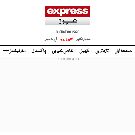
AUGUST 08, 2026
اشتہار لگائیں |
لائیو ٹی وی
| آج کا اخبار
صفحۂ اول
تازہ ترین
کھیل
خاص خبریں
پاکستان
انٹر نیشنل
ٹا