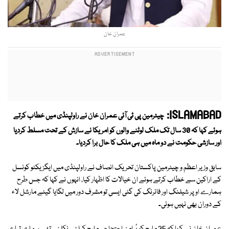
عمران خان
ISLAMABAD:
چیئرمین پی ٹی آئی عمران خان نے راولپنڈی میں خطاب کرتے
ہوئے کہا کہ 30 سال تک ملک لوٹنے والوں کو امریکا نے سازش کے تحت مسلط کردیا
اور سازشی حکومت نے دو ماہ میں ہی ملک کا حال برا کردیا۔
سابق وزیر اعظم و چیئرمین پاکستان تحریک انصاف نے راولپنڈی میں ایگزیکٹو کونسل
کے اراکین سے خطاب کرتے ہوئے ان خیالات کا اظہار کیا، انہوں نے کہا کہ جس طرح
ہمارے اوپر شیلنگ اور فائرنگ کی گئی ایسی تو مشرف دور میں لگایا گیئے مارشل لاء
کے دوران بھی نہیں ہوئی۔