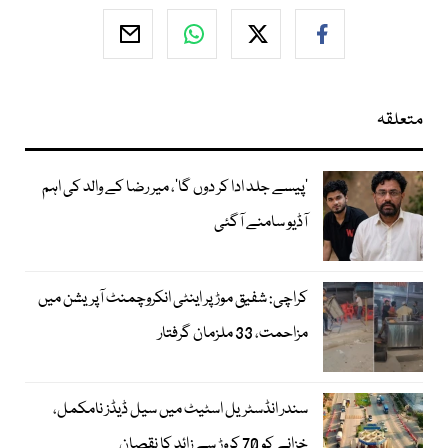
متعلقہ
’پیسے جلد ادا کر دوں گا‘، میر رضا کے والد کی اہم
آڈیو سامنے آگئی
کراچی: شفیق موڑ پر اینٹی انکروچمنٹ آپریشن میں
مزاحمت، 33 ملزمان گرفتار
سندر انڈسٹریل اسٹیٹ میں سیل ڈیڈز نامکمل،
خزانے کو 70 کروڑ سے زائد کا نقصان