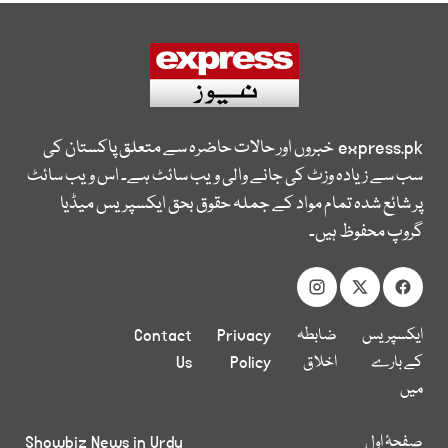
express.pk
خبروں اور حالات حاضرہ سے متعلق پاکستان کی
سب سے زیادہ وزٹ کی جانے والی ویب سائٹ ہے۔ اس ویب سائٹ
پر شائع شدہ تمام مواد کے جملہ حقوق بحق ایکسپریس میڈیا
گروپ محفوظ ہیں۔
ایکسپریس
ضابطہ
Privacy
Contact
کے بارے
اخلاق
Policy
Us
میں
صفحۂ اول
Showbiz News in Urdu