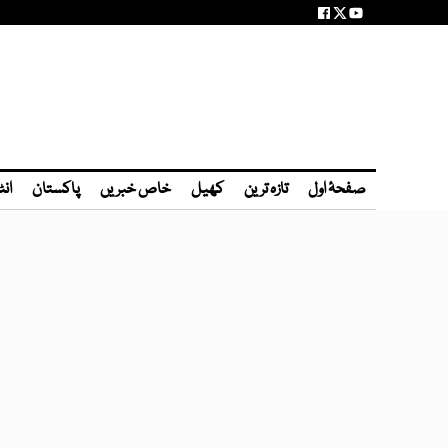
صفحۂ اول
تازہ ترین
کھیل
خاص خبریں
پاکستان
انٹ