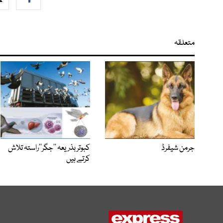
متعلقہ
جرمن شیفرڈ
کبوتر بذریعہ ’’جگر‘‘راستہ تلاش
کرتے ہیں