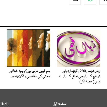
زباں فہمی290 ;کچھ اردو اور
ہم کیوں مرتے ہیں؟ وجود، فنا اور
فرینچ کے باہمی تعلق کے بارے
معنی کی سائنسی و فکری تعبیر
میں (حصہ اوّل)
صفحۂ اول
 Urdu