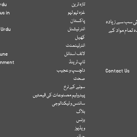
تازہ ترین
rdu
غزہ لہو لہو
ws in
پاکستان
کی سب سے زیادہ
انٹر نیشنل
 Urdu
 تمام مواد کے
کھیل
انٹرٹینمنٹ
لائف اسٹائل
bune
ٹاپ ٹرینڈ
inment
دلچسپ و عجیب
Contact Us
صحت
سونے کے نرخ
پیٹرولیم مصنوعات کی قیمتیں
سائنس و ٹیکنالوجی
بلاگ
بزنس
ویڈیوز
جرائم