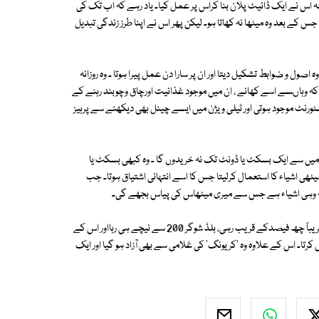
 اس نے ایک ڈائیٹ پلان بنا کراس پر عمل کیا۔ یاد رہے کہ اب تک کی
ا جس کے بعد وہ میٹھا نہ کھاتا ہو۔ لیکن پھر اس نے اپنا طرز زندگی تبدیل
 اصول و ضوابط تشکیل دیتا اور ان پر سارا دن عمل پیرا ہوتا ۔ وہ روزانہ
ا کہ وہاںسے اسے کھانے ، ان میں موجود غذائیت اورچاق وچوبند رہنے کے
ورنٹ موجود ہوتی اور ٹیلی ویژن میں ایسے چینل بھی دیکھنے سے پرہیز
ں ان میں سے ایک بسکٹ یا ڈونٹ تک نہ خریدوں گا ۔ وہ کبھی بسکٹ یا
 میٹھی اشیاء کا استعمال کرلیتا جس کا اسے انتہائی اشتیاق ہوتا۔ جب
ا کہ یہ وہی اشیاء ہے جس سے میری میٹھاس کی پیاس بجھے گی۔
اس کا نتیجہ اُسے یہ حاصل ہوا کہ اے ون سی ٹیسٹ رپورٹ کے مطابق شوگر تقریباً چھ فیصدکے قریب رہی، بلڈ شوگر 200 سے نیچے ہی رہااور اس کے
محسوس کرتا۔ اس کے علاوہ وہ 'کریونگ' کی غلامی سے بھی آزاد ہو گیا اور ایک