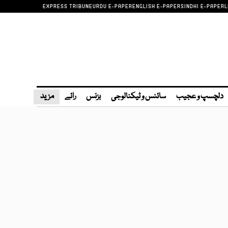
EXPRESS TRIBUNE
URDU E-PAPER
ENGLISH E-PAPER
SINDHI E-PAPER
L
دلچسپ و عجیب
سائنس و ٹیکنالوجی
بزنس
رائے
مزید