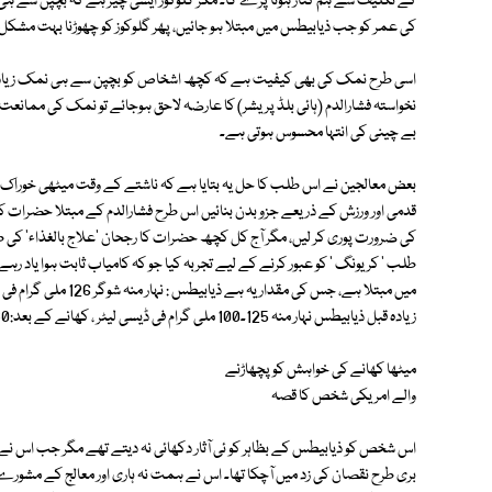
کے تکلیف سے ہم کنار ہونا پڑے گا۔ مگر گلوکوز ایسی چیز ہے کہ بچپن سے ہی ب
کی عمر کو جب ذیابیطس میں مبتلا ہو جائیں، پھر گلوکوز کو چھوڑنا بہت مشکل 
اسی طرح نمک کی بھی کیفیت ہے کہ کچھ اشخاص کو بچپن سے ہی نمک زیادہ کھان
نخواستہ فشارالدم (ہائی بلڈ پریشر) کا عارضہ لاحق ہوجائے تو نمک کی مما
بے چینی کی انتہا محسوس ہوتی ہے۔
بعض معالجین نے اس طلب کا حل یہ بتایا ہے کہ ناشتے کے وقت میٹھی خوراک کا
قدمی اور ورزش کے ذریعے جزو بدن بنائیں اس طرح فشارالدم کے مبتلا حضرات ک
کی ضرورت پوری کر لیں، مگر آج کل کچھ حضرات کا رجحان 'علاج بالغذاء' کی
طلب ' کریونگ ' کو عبور کرنے کے لیے تجربہ کیا جو کہ کامیاب ثابت ہوا یاد رہے
زیادہ قبل ذیابیطس نہار منہ 125۔100 ملی گرام فی ڈیسی لیٹر ، کھانے کے بعد:130 ملی گرام فی ڈیسی لیٹر۔
میٹھا کھانے کی خواہش کو پچھاڑنے
والے امریکی شخص کا قصہ
اس شخص کو ذیابیطس کے بظاہر کو ئی آثار دکھائی نہ دیتے تھے مگر جب اس نے خو
بری طرح نقصان کی زد میں آچکا تھا۔ اس نے ہمت نہ ہاری اور معالج کے مشورے ک