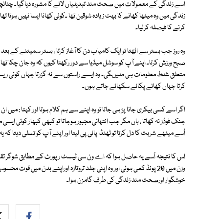
اسے زندگی کے معمولات میں صحت مند تبدیلیاں لانے کا مشورہ دیاگیا۔ چنانچہ
زندگی میں وہ میٹھا کھانے کا بہت زیادہ شوقین تھا ۔کوئی کھانا ایسا نہیں ہوتا تھ
کرنے کا فیصلہ کرلیا۔
وہ روز جب بستر سے اٹھتا تو ایک کامیاب دن کا آغاز کرتا ، بستر سمیٹنے کے بعد وہ
صبح ورزش کرتا۔ اپنے آپ کو سوشل میڈیا سے دور رکھتا کیوں کہ وہ جان چکا تھ
متعلق غلط معلومات ہی ملیںگی۔ وہ ایسے راستوں سے نہ گزرتا جہاں کوئی ریسٹ
کرتا جہاں کھانے پکانے سکھائے جاتے ہوں۔
اگر اسے کسی بیکری جانا پڑ ہی جاتا تو وہ اپنے سے ہم کلام ہوتا اور کہتا : می
جنک فوڈز نہ کھاتا ، ہاں مگر جب انتہائی مجبور ہوجاتا تو کبھی کبھار کوئی ایسی
اُسے میٹھے شربت کا دل کرتا تو ٹھنڈا پانی پی لیتا اور اپنے آپ کو تسلی دیت
وزن میں 20 پونڈ کمی ہوئی اور وہ اپنی جلد تروتازہ اوراپنے بدن میں قوت 
خوشگوار اورصحت مند زندگی کی طرف گامزن ہوا۔