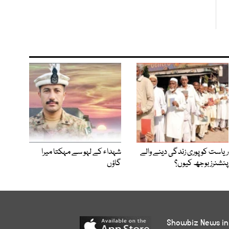
ریاست کو پوری زندگی دینے والے
شہداء کے لہو سے مہکتا میرا
پنشنرز بوجھ کیوں؟
گاؤں
Showbiz News in