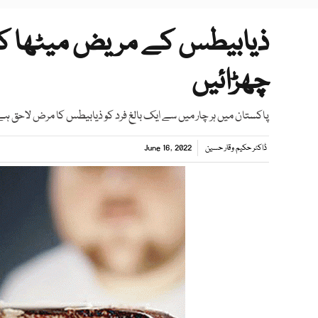
ذیابیطس کے مریض میٹھا ک
چھڑائیں
پاکستان میں ہر چار میں سے ایک بالغ فرد کو ذیابیطس کا مرض لاحق ہ
ڈاکٹر حکیم وقار حسین
June 16, 2022