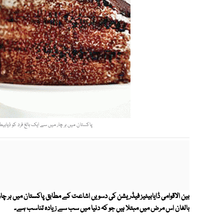
پاکستان میں ہر چار میں سے ایک بالغ فرد کو ذیا
بالغان اس مرض میں مبتلا ہیں جو کہ دنیا میں سب سے زیادہ تناسب ہے۔