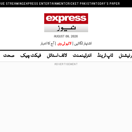
IVE STREAMING
EXPRESS ENTERTAINMENT
CRICKET PAKISTAN
TODAY'S PAPER
AUGUST 08, 2026
اشتہار لگائیں |
لائیو ٹی وی
| آج کا اخبار
ر نیشنل
ٹاپ ٹرینڈ
انٹرٹینمنٹ
لائف اسٹائل
فیکٹ چیک
صحت