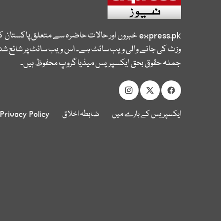
express.pk
خبروں اور حالات حاضرہ سے متعلق پاکستان 
وزٹ کی جانے والی ویب سائٹ ہے۔ اس ویب سائٹ پر شائع شدہ
جملہ حقوق بحق ایکسپریس میڈیا گروپ محفوظ ہیں۔
ایکسپریس کے بارے میں
ضابطہ اخلاق
Privacy Policy