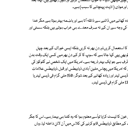
چے میٹھی اشیاء کا خوب استعمال کرتے اور شوق رکھتے ہیں، لہذا بعد
اور موذی ( اذیت پہنچانے کا سبب) ہے۔
ے میں ڈالنے سے ذائقہ آتا ہے اور ہاضمہ بہتر ہوتا ہے، مگر خدا
نعت کی وجہ سے ان کے نہ صرف معدے ہی خراب ہوتے ہیں بلکہ سستی اور
 استعمال کریںاور دن بھر نہ کریں بلکہ ایسی خوراک کے بعد چہل
و بھی یہی کہا جاتا ہے کہ سوپ کا کر کے دن بھر میں کسی ایک وقت بدن
 طرف ہے جو ایک بہتر ذریعہ ہے۔ امریکا میں ایک شخص نے گلوکوز کی
 کہ امریکا میں پچاس ملین آبادی ذیابیطس اور قبل ِ ذیابیطس علامات
میں مبتلا ہے، جس کی مقدار یہ ہے ذیابیطس : نہار منہ شوگر 126 ملی گرام فی ڈیسی لیٹر اور زیادہ کھانے کے بعد شوگر : 150 ملی گرام فی ڈیسی لیٹریا
ن کا ٹیسٹ کرایا تواُسے معلوم ہوا کہ وہ کتنا ہی بیمار ہے۔ اس کا جگر
ے مطابق ذیابیطس قابو کرنے کی کلاس میں آن لائن داخلہ لیا، وہاں