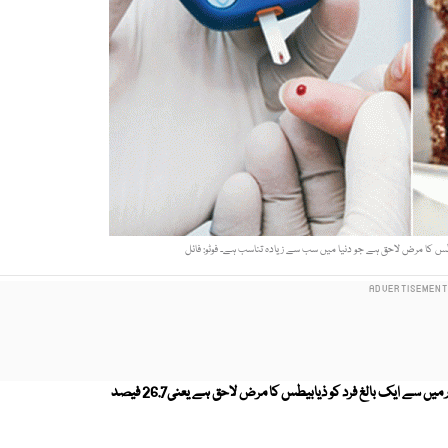
بیطس کا مرض لاحق ہے جو دنیا میں سب سے زیادہ تناسب ہے۔ فوٹو: فائل
بین الاقوامی ڈایابیٹیز فیڈریشن کی دسویں اشاعت کے مطابق پاکستان میں ہر چار میں سے ایک بالغ فرد کو ذیابیطس کا مرض لاحق ہے یعنی26.7 فیصد