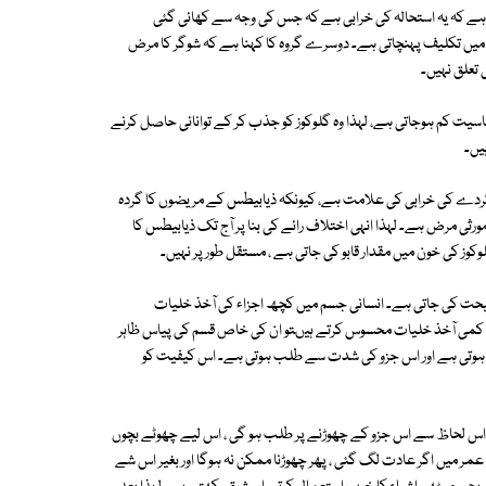
ے کہ یہ استحالہ کی خرابی ہے کہ جس کی وجہ سے کھائی گئی
حل میں تکلیف پہنچاتی ہے۔ دوسرے گروہ کا کہنا ہے کہ شوگر کا مرض
 تعلق نہیں۔
ت کم ہوجاتی ہے، لہذا وہ گلوکوز کو جذب کر کے توانائی حاصل کرنے
یں۔
گردے کی خرابی کی علامت ہے، کیونکہ ذیابیطس کے مریضوں کا گردہ
ی مرض ہے۔ لہذا انہی اختلاف رائے کی بنا پر آج تک ذیابیطس کا
ز کی خون میں مقدار قابو کی جاتی ہے ، مستقل طور پر نہیں۔
حت کی جاتی ہے۔ انسانی جسم میں کچھ اجزاء کی آخذ خلیات
ء کی کمی آخذ خلیات محسوس کرتے ہیںتو ان کی خاص قسم کی پیاس ظاہر
یدا ہوتی ہے اور اس جزو کی شدت سے طلب ہوتی ہے۔ اس کیفیت کو
 لحاظ سے اس جزو کے چھوڑنے پر طلب ہو گی ، اس لیے چھوٹے بچوں
عمر میں اگر عادت لگ گئی ، پھر چھوڑنا ممکن نہ ہوگا اور بغیر اس شے