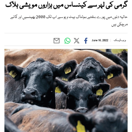
گرمی کی لہر سے کینساس میں ہزاروں مویشی ہلاک
حالیہ دنوں میں پورے ہفتے ہولناک ہیٹ ویو سے اب تک 2000 بھینسیں اور گائے
مرچکی ہیں
ویب ڈیسک
June 16, 2022