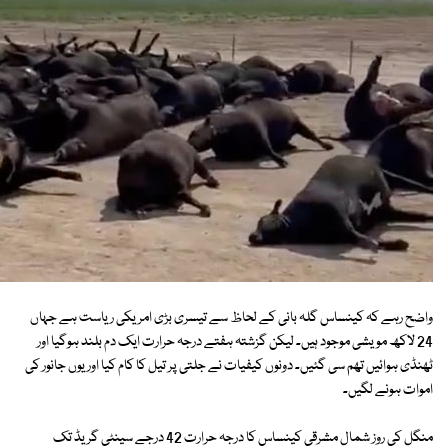
واضح رہے کہ کینساس گلہ بانی کے لحاظ سے تیسری بڑی امریکی ریاست ہے جہاں
24 لاکھ مویشی موجود ہیں۔ لیکن گزشتہ ہفتے درجہ حرارت ایک دم بلند ہوگیا اور
ٹھنڈی ہوائیں تھم سی گئیں۔ دونوں کیفیات نے جلتی پر تیل کا کام کیا اور یوں جانور کی
اموات ہونے لگیں۔
منگل کی روز شمال مشرقی کینساس کا درجہ حرارت 42 درجے سینٹی گریڈ تک