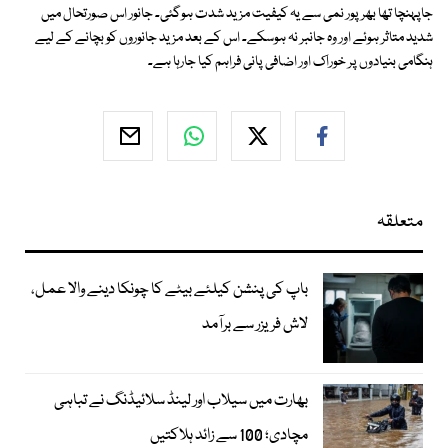
جاپہنچا تھا بھرپور نمی سے یہ کیفیت مزید شدت ہوگئی۔ جانور اس صورتحال میں
شدید متاثر ہوئے اور وہ جانبر نہ ہوسکے۔ اس کے بعد مزید جانوروں کو بچانے کے لیے
ہنگامی بنیادوں پر خوراک اور اضافی پانی فراہم کیا جارہا ہے۔
متعلقہ
باپ کی پنشن کیلئے بیٹے کا چونکا دینے والا عمل،
لاش فریزر سے برآمد
بھارت میں سیلاب اور لینڈ سلائیڈنگ نے تباہی
مچادی؛ 100 سے زائد ہلاکتیں