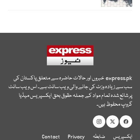
express.pk
خبروں اور حالات حاضرہ سے متعلق پاکستان کی
سب سے زیادہ وزٹ کی جانے والی ویب سائٹ ہے۔ اس ویب سائٹ
پر شائع شدہ تمام مواد کے جملہ حقوق بحق ایکسپریس میڈیا
گروپ محفوظ ہیں۔
ایکسپریس
ضابطہ
Privacy
Contact