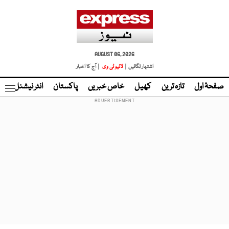
AUGUST 06, 2026
اشتہار لگائیں |
لائیو ٹی وی
| آج کا اخبار
صفحۂ اول
تازہ ترین
کھیل
خاص خبریں
پاکستان
انٹر نیشنل
ٹا