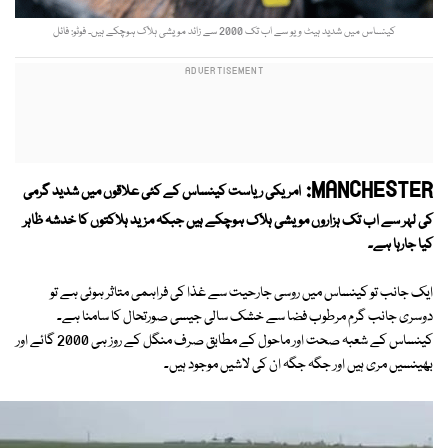
کینساس میں شدید ہیٹ ویو سے اب تک 2000 سے زائد مویشی ہلاک ہوچکے ہیں۔ فوٹو: فائل
MANCHESTER:
امریکی ریاست کینساس کے کئی علاقوں میں شدید گرمی
کی لہر سے اب تک ہزاروں مویشی ہلاک ہوچکے ہیں جبکہ مزید ہلاکتوں کا خدشہ ظاہر
کیا جارہا ہے۔
ایک جانب تو کینساس میں روسی جارحیت سے غذا کی فراہمی متاثر ہوئی ہے تو
دوسری جانب گرم مرطوب فضا سے خشک سالی جیسی صورتحال کا سامنا ہے۔
کینساس کے شعبہ صحت اور ماحول کے مطابق صرف منگل کے روز ہی 2000 گائے اور
بھینسیں مری ہیں اور جگہ جگہ ان کی لاشیں موجود ہیں۔