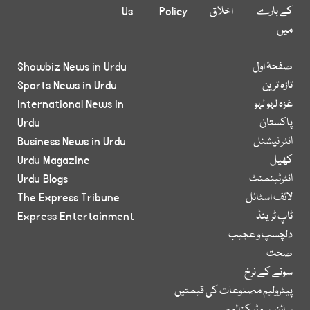
کے بارے
اخلاق
Policy
Us
میں
صفحۂ اول
Showbiz News in Urdu
تازہ ترین
Sports News in Urdu
غزہ لہو لہو
International News in
پاکستان
Urdu
انٹر نیشنل
Business News in Urdu
کھیل
Urdu Magazine
انٹرٹینمنٹ
Urdu Blogs
لائف اسٹائل
The Express Tribune
ٹاپ ٹرینڈ
Express Entertainment
دلچسپ و عجیب
صحت
سونے کے نرخ
پیٹرولیم مصنوعات کی قیمتیں