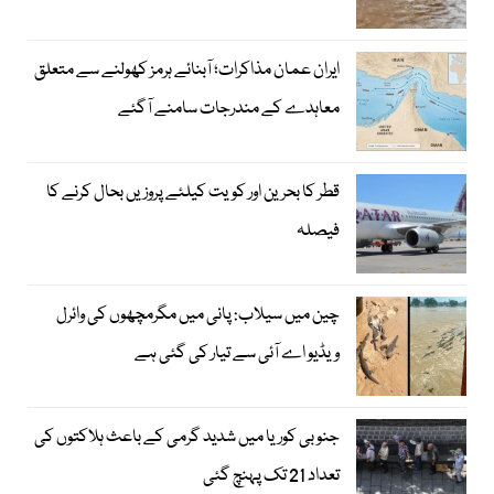
ایران عمان مذاکرات؛ آبنائے ہرمز کھولنے سے متعلق
معاہدے کے مندرجات سامنے آگئے
قطر کا بحرین اور کویت کیلئے پروزیں بحال کرنے کا
فیصلہ
چین میں سیلاب: پانی میں مگرمچھوں کی وائرل
ویڈیو اے آئی سے تیار کی گئی ہے
جنوبی کوریا میں شدید گرمی کے باعث ہلاکتوں کی
تعداد 21 تک پہنچ گئی