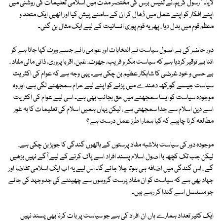
لایا۔'' رسول کریم ؐ نے تئیس برس کی مختصر مدت میں اسلامی تعلیمات کی روشنی میں
اپنے افکار کو اپنے عمل میں ڈھال کر ان کے سامنے پیش کیا اور انھیں ایک متحد و
منظم قوم میں بدل دیا ، پھر یہ قوم پوری انسانیت کے لیے ایک مثال بن گئی۔
دور حاضر کی بے اصول سیاست نے انتخابات اور عوامی رائے جسے ووٹ کہا جاتا ہے کو
اتنا بے توقیر کردیا ہے کہ سیاست مکر و فریب، جھوٹ، غبن، اقربا پروری، ذاتی مالی مفاد ،
بے حسی و خود غرضی کا شاہکار عظیم بن چکی ہے۔ یہی وجہ ہے کہ عوام کی اکثریت
سیاست جیسے گورکھ دھندے میں پڑنے کو اپنے لیے حرام سمجھنے لگی ہے، اور وہ
موجودہ سیاست کو ایسا سمجھنے میں حق بجانب بھی ہے۔ اسی لیے عوام کی اکثریت
اسے دین اسلام سے جدا سمجھتی ہے ، لیکن یہاں ہمیں اسلام کی تعلیمات کا بہ غور
مطالعہ کرنا چاہیے کہ کیا ہمارا طرز عمل درست ہے ؟
موجودہ دور کی سیاست بلاشبہ مفاد پرستوں کے ہاتھوں گندگی کا جوہڑ بن چکی ہے،
لیکن جب تک کچھ با اصول اسلام پسند افراد اسے پاک کرنے کے لیے آگے نہیں بڑھیں
گے ، اس گندگی میں اضافہ ہی ہوتا چلا جائے گا۔ اس لیے یہ اب ایک اسلامی تقاضا اور
جہاد بھی ہے کہ سیاست کو ان مفاد پرست گروہوں سے چھیننے کی جدوجہد کی جائے
جو مسلسل اسے گندا کر رہے ہیں۔
ایک کثیر تعداد ہمارے ہاں ان افراد کی ہے جو سیاست پر بات کرنا بھی پسند نہیں