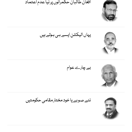
افغان طالبان حکمرانوں پر نیا عدم اعتماد
یہاں الیکشن ایسے ہی ہوتے ہیں
بے چارے عوام
نئے صوبے یا خود مختار مقامی حکومتیں