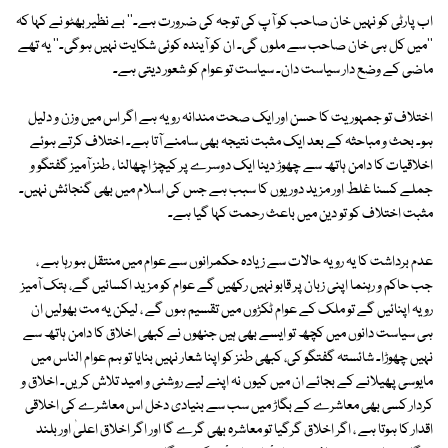
اب پارٹی کو نہیں خان صاحب کو آپ کی توجہ کی ضرورت ہے۔'' بے نظیر بھٹو نے کہا کہ
''میں کل ہی خان صاحب سے ملوں گی۔ ان کو آیندہ کوئی شکایت نہیں ہوگی۔'' یہ تھے
ماضی کے وضع دار سیاست دان۔ سیاست تو عوام کو شعور دیتی ہے۔
اختلاف تو جمہوریت کا حسن اور ایک صحت مندانہ رویہ ہے اگر اس میں وزن و دلیل
ہو۔ بحث و مباحثہ کے بعد ایک مثبت نتیجہ بھی سامنے آتا ہے۔ اختلاف کرتے ہوئے
اخلاقیات کا دامن ہاتھ سے چھوڑ دینا ایک دوسرے پر کیچڑ اچھالنا ، طنز آمیز گفتگو و
جملے کسنا غلط اور مزید دوریوں کا سبب ہے جس کی اسلام میں بھی گنجائش نہیں۔
مثبت اختلاف کو تو دین میں باعث رحمت کہا گیا ہے۔
عدم برداشت کا یہ رویہ حالات سے زیادہ حکمرانوں سے عوام میں منتقل ہو رہا ہے ،
جب حاکم و رہنما اپنی زبان پر قابو نہیں رکھیں گے عوام کو مزید اکسائیں گے، ہتک آمیز
رویہ اپنائیں گے تو ملک کے عوام ٹکڑوں میں تقسیم ہوں گے ، لیکن یہ مت بھولیں ان
ہی سیاست دانوں میں کچھ تو ایسے بھی ہیں جنھوں نے کبھی اخلاق کا دامن ہاتھ سے
نہیں چھوڑا۔ شائستہ گفتگو کی، کبھی طنز کو اپنا شعار نہیں بنایا تو ہم عوام الناس میں
مایوسی پھیلانے کے بجائے ان میں کیوں نہ اپنے لیے روشنی و امید تلاش کریں۔ اخلاق و
کردار کسی بھی معاشرے کے بگاڑ میں سب سے بنیادی دخل اس معاشرے کی اخلاقی
اقدار کا ہوتا ہے ، اگر اخلاق گرگیا تو معاشرہ بھی گرے گا اور اگر اخلاق اعلیٰ اور بلند