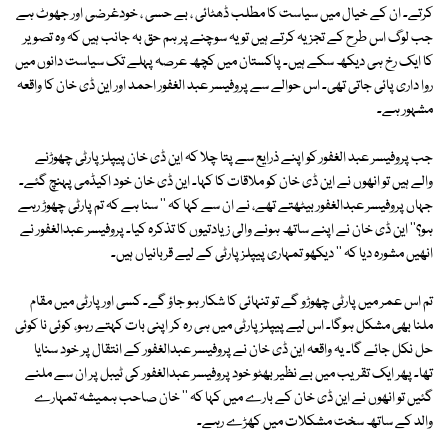
کرتے۔ ان کے خیال میں سیاست کا مطلب ڈھٹائی ، بے حسی ، خودغرضی اور جھوٹ ہے
جب لوگ اس طرح کے تجزیہ کرتے ہیں تو یہ سوچنے پر ہم حق بہ جانب ہیں کہ وہ تصویر
کا ایک رخ ہی دیکھ سکے ہیں۔ پاکستان میں کچھ عرصہ پہلے تک سیاست دانوں میں
روا داری پائی جاتی تھی۔ اس حوالے سے پروفیسر عبد الغفور احمد اور این ڈی خان کا واقعہ
مشہور ہے۔
جب پروفیسر عبد الغفور کو اپنے ذرایع سے پتا چلا کہ این ڈی خان پیپلز پارٹی چھوڑنے
والے ہیں تو انھوں نے این ڈی خان کو ملاقات کا کہا۔ این ڈی خان خود اکیڈمی پہنچ گئے۔
جہاں پروفیسر عبدالغفور بیٹھتے تھے، نے ان سے کہا کہ '' سنا ہے کہ تم پارٹی چھوڑ رہے
ہو؟'' این ڈی خان نے اپنے ساتھ ہونے والی زیادتیوں کا تذکرہ کیا۔ پروفیسر عبدالغفور نے
انھیں مشورہ دیا کہ '' دیکھو تمہاری پیپلز پارٹی کے لیے قربانیاں ہیں۔
تم اس عمر میں پارٹی چھوڑو گے تو تنہائی کا شکار ہو جاؤ گے۔ کسی اور پارٹی میں مقام
ملنا بھی مشکل ہوگا۔ اس لیے پیپلز پارٹی میں ہی رہ کر اپنی بات کہتے رہو، کوئی نا کوئی
حل نکل جائے گا۔ یہ واقعہ این ڈی خان نے پروفیسر عبدالغفور کے انتقال پر خود سنایا
تھا۔ پھر ایک تقریب میں بے نظیر بھٹو خود پروفیسر عبدالغفور کی ٹیبل پر ان سے ملنے
گئیں تو انھوں نے این ڈی خان کے بارے میں کہا کہ '' خان صاحب ہمیشہ تمہارے
والد کے ساتھ سخت مشکلات میں کھڑے رہے۔