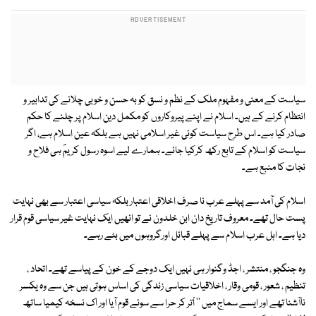
سیاست کے معنی و مفہوم ملک کے نظم و نسق کو بہ حسن و خوبی چلانے کی تدابیر و
انتظام کرنے کے ہیں۔ اسلام نے اپنے پیروکاروں کو مکمل دین اسلام پر چلنے کا حکم
صادر کیا ہے۔ اس طرح سیاست کوئی غیر اسلامی نہیں ہے بلکہ عین اسلام ہے، اگر
سیاست کو اسلام کے تابع رکھ کرکیا جائے۔ ہمارے لیے اسوہ رسول کریمؐ ہی فلاح و
نجات کا منبع ہے۔
اسلام کی آمد سے پہلے عرب نا صرف اخلاقی اعتبار بلکہ سیاسی اعتبار سے بھی نہایت
پست حال تھے۔ معروف تاریخ دان ابن خلدون نے تو انھیں ایک نہایت غیر سیاسی قوم قرار
دیا ہے۔ اہل عرب اسلام سے پہلے قبائل اورگروہوں میں بٹے رہے۔
وہ جنگجو ، منتشر ، اجڈ وگنوار ہی نہیں ایک دوجے کے خون کے پیاسے تھے۔ اتحاد ،
تنظیم ، شعور ، قومی وقار ، اخلاقیات سیاسی زندگی کی اساس ہوتی ہیں جن سے وہ یکسر
ناآشنا تھے اور ایسے سماج میں '' اْتر کر حرا سے سوئے قوم آیا اور اک نسخہ کیمیا ساتھ