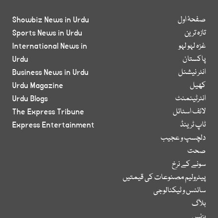
صفحۂ اول
Showbiz News in Urdu
تازہ ترین
Sports News in Urdu
غزہ لہو لہو
International News in
پاکستان
Urdu
انٹر نیشنل
Business News in Urdu
کھیل
Urdu Magazine
انٹرٹینمنٹ
Urdu Blogs
لائف اسٹائل
The Express Tribune
ٹاپ ٹرینڈ
Express Entertainment
دلچسپ و عجیب
صحت
سونے کے نرخ
پیٹرولیم مصنوعات کی قیمتیں
سائنس و ٹیکنالوجی
بلاگ
بزنس