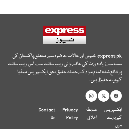
express.pk
خبروں اور حالات حاضرہ سے متعلق پاکستان کی
سب سے زیادہ وزٹ کی جانے والی ویب سائٹ ہے۔ اس ویب سائٹ
پر شائع شدہ تمام مواد کے جملہ حقوق بحق ایکسپریس میڈیا
گروپ محفوظ ہیں۔
ایکسپریس
ضابطہ
Privacy
Contact
کے بارے
اخلاق
Policy
Us
میں