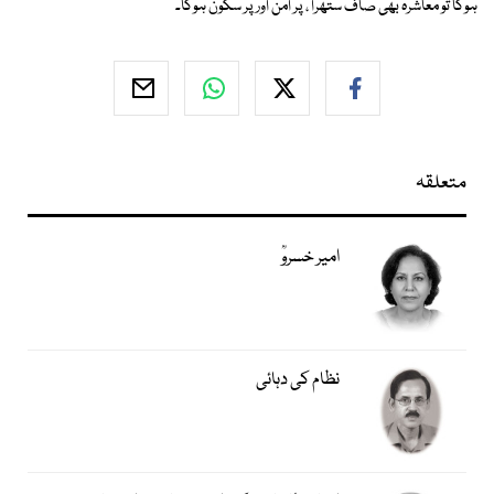
ہوگا تو معاشرہ بھی صاف ستھرا ، پْر امن اور پْر سکون ہوگا۔
متعلقہ
امیر خسروؒ
نظام کی دہائی