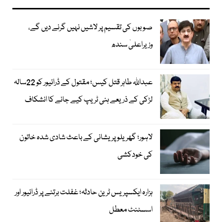
صوبوں کی تقسیم پر لاشیں نہیں گرنے دیں گے،
وزیراعلیٰ سندھ
عبداللہ طاہر قتل کیس؛ مقتول کے ڈرائیور کو 22سالہ
لڑکی کے ذریعے ہنی ٹریپ کیے جانے کا انشکاف
لاہور؛ گھریلو پریشانی کے باعث شادی شدہ خاتون
کی خودکشی
ہزارہ ایکسپریس ٹرین حادثہ؛ غفلت برتنے پر ڈرائیور اور
اسسٹنٹ معطل