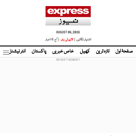
AUGUST 06, 2026
اشتہار لگائیں |
لائیو ٹی وی
| آج کا اخبار
صفحۂ اول
تازہ ترین
کھیل
خاص خبریں
پاکستان
انٹر نیشنل
ٹا