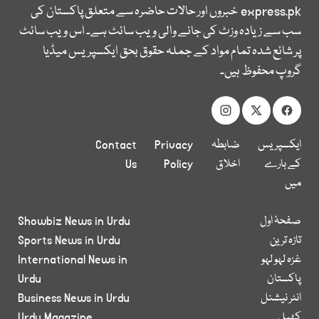
express.pk
خبروں اور حالات حاضرہ سے متعلق پاکستان کی
سب سے زیادہ وزٹ کی جانے والی ویب سائٹ ہے۔ اس ویب سائٹ
پر شائع شدہ تمام مواد کے جملہ حقوق بحق ایکسپریس میڈیا
گروپ محفوظ ہیں۔
ایکسپریس
ضابطہ
Privacy
Contact
کے بارے
اخلاق
Policy
Us
میں
صفحۂ اول
Showbiz News in Urdu
تازہ ترین
Sports News in Urdu
غزہ لہو لہو
International News in
پاکستان
Urdu
انٹر نیشنل
Business News in Urdu
کھیل
Urdu Magazine