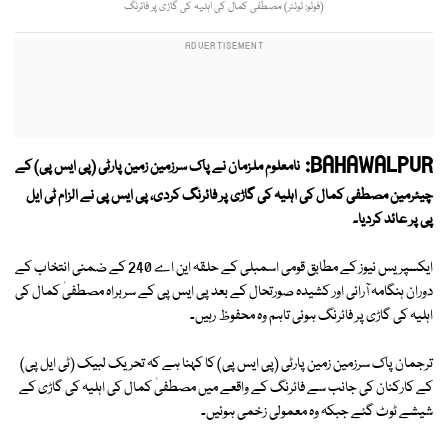
(فوٹو: ٹوئٹر) مصطفیٰ کمال کی اہلیہ کی گاڑی پر فائرنگ
BAHAWALPUR:
نامعلوم ملزمان نے پاک سرزمین زمین پارٹی (پی ایس پی) کے
چیئرمین مصطفی کمال کی اہلیہ کی گاڑی پر فائرنگ کردی، پی ایس پی نے الزام ٹی ایل
پی پر عائد کردیا۔
ایکسپریس نیوز کے مطابق قومی اسمبلی کے حلقہ این اے 240 کے ضمنی انتخاب کے
دوران ہنگامہ آرائی اور کشیدہ صورتحال کے بعد پی ایس پی کے سربراہ مصطفیٰ کمال کی
اہلیہ کی گاڑی پر فائرنگ ہوئی تاہم وہ محفوظ رہیں۔
ترجمان پاک سرزمین زمین پارٹی (پی ایس پی) کا کہنا ہے کہ تحریک لبیک (ٹی ایل پی)
کے کارکنان کی جانب سے فائرنگ کے واقعے میں مصطفیٰ کمال کی اہلیہ کی گاڑی کے
شیشے ٹوٹ گئے جبکہ وہ معمولی زخمی ہوئیں۔