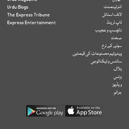
انٹرٹینمنٹ
Urdu Blogs
لائف اسٹائل
The Express Tribune
ٹاپ ٹرینڈ
Express Entertainment
دلچسپ و عجیب
صحت
سونے کے نرخ
پیٹرولیم مصنوعات کی قیمتیں
سائنس و ٹیکنالوجی
بلاگ
بزنس
ویڈیوز
جرائم