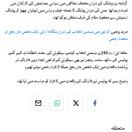
گزشتہ روز ووٹنگ کے دوران مختلف علاقوں میں سیاسی جماعتوں کے کارکنان میں
تصادم ہوا تھا، جس کے دوران پولنگ کا عملہ خوف و ہراس میں ڈیوٹیاں چھوڑ کر پولنگ
اسٹیشن سے محفوظ مقام کی طرف منتقل ہوگیا تھا۔
مزید پڑھیں:
کراچی میں ضمنی انتخاب کے دوران ہنگامہ آرائی، ایک شخص جاں بحق اور
متعدد زخمی
حلقہ این اے 240 پر ضمنی انتخاب کیلئے سیکورٹی کے سخت انتظامات کئے گئے،
پولیس کے ساتھ سندھ رینجرز نے بھی سیکورٹی کے فرائض انجام دیے، فائرنگ اور
پُرتشدد واقعات میں ایک شخص جاں بحق جبکہ 7 افراد زخمی ہوئے تھے۔
واضح رہے کہ پولیس نے فائرنگ کے واقعات میں 5 افراد کو حراست میں لیا تھا۔
متعلقہ