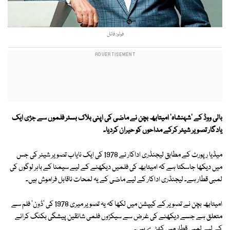
فوٹو: فائل
بالی ووڈ کے 'شہنشاہ' امیتابھ بچن نے ماضی کی اپنی بلاک بسٹر فلموں سے جڑی ایک
یادگار تصویر شیئر کرکے مداحوں کو حیران کردیا۔
میڈیا رپورٹ کے مطابق لیجنڈری اداکار نے 1978 کی ایک نایاب تصویر شیئر کی جس
میں دیکھا جاسکتا ہے کہ امیتابھ کی فلمیں دیکھنے کے لیے سیمنا کے باہر لوگوں کی
لمبی قطار ہے۔ لیجنڈری اداکار کے لیے ماضی کے یہ لمحات ناقابل فراموش ہیں۔
امیتابھ بچن نے تصویر کے کیپشن میں لکھا کہ یہ تصویر میری 1978 کی 'ڈون' فلم سے
متعلق ہے جسے دیکھنے کی غرض سے سیکڑوں فلمی شائقین پیشگی بکنگ کرانے
کے لیے لمبی قطار میں کھڑے ہیں۔