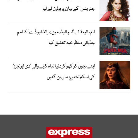
جنریشن‘ کے بیان پر یوٹرن لے لیا
ٹام ہالینڈ نے ’اسپائیڈر مین: برانڈ نیو ڈے‘ کا اہم
جذباتی منظر خود تخلیق کیا
اپنے بچوں کو کھو کر دنیا تباہ کرنے والی ’دی ایونجرز‘
کی اسکارلٹ وچ ماں بن گئیں