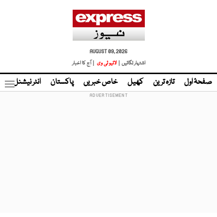
AUGUST 09, 2026
اشتہار لگائیں |
لائیو ٹی وی
| آج کا اخبار
صفحۂ اول
تازہ ترین
کھیل
خاص خبریں
پاکستان
انٹر نیشنل
ٹا