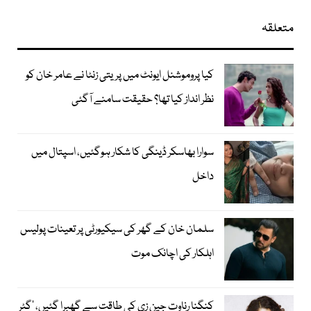
متعلقہ
کیا پروموشنل ایونٹ میں پریتی زنٹا نے عامر خان کو
نظر انداز کیا تھا؟ حقیقت سامنے آگئی
سوارا بھاسکر ڈینگی کا شکار ہوگئیں، اسپتال میں
داخل
سلمان خان کے گھر کی سیکیورٹی پر تعینات پولیس
اہلکار کی اچانک موت
کنگنا رناوت جین زی کی طاقت سے گھبرا گئیں، ’گٹر