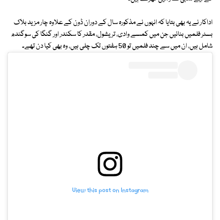
اداکار نے یہ بھی بتایا کہ انہوں نے مذکورہ سال کے دوران ڈون کے علاوہ چار مزید بلاک
بسٹر فلمیں بنائیں جن میں کمسے وادی، تریشول، مقدر کا سکندر اور گنگا کی سوگندھ
شامل ہیں، ان میں سے چند فلمیں تو 50 ہفتوں تک چلی ہیں، وہ بھی کیا دن تھے۔
View this post on Instagram