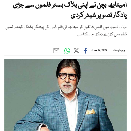
امیتابھ بچن نے اپنی بلاک بسٹر فلموں سے جڑی
یادگار تصویر شیئر کردی
نایاب تصویر میں فلمی شائقین کو امیتابھ کی فلم ’ڈون‘ کی پیشگی بکنگ کیلئے لمبی
قطار میں کھڑے دیکھا جاسکتا ہے
ویب ڈیسک
June 17, 2022