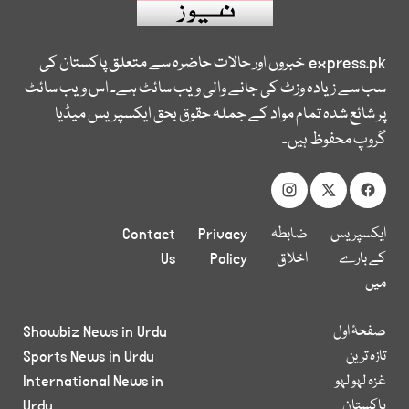
express.pk
خبروں اور حالات حاضرہ سے متعلق پاکستان کی
سب سے زیادہ وزٹ کی جانے والی ویب سائٹ ہے۔ اس ویب سائٹ
پر شائع شدہ تمام مواد کے جملہ حقوق بحق ایکسپریس میڈیا
گروپ محفوظ ہیں۔
ایکسپریس
ضابطہ
Privacy
Contact
کے بارے
اخلاق
Policy
Us
میں
صفحۂ اول
Showbiz News in Urdu
تازہ ترین
Sports News in Urdu
غزہ لہو لہو
International News in
پاکستان
Urdu