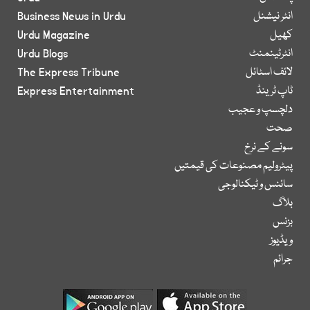
انٹر نیشنل
Business News in Urdu
کھیل
Urdu Magazine
انٹرٹینمنٹ
Urdu Blogs
لائف اسٹائل
The Express Tribune
ٹاپ ٹرینڈ
Express Entertainment
دلچسپ و عجیب
صحت
سونے کے نرخ
پیٹرولیم مصنوعات کی قیمتیں
سائنس و ٹیکنالوجی
بلاگ
بزنس
ویڈیوز
جرائم