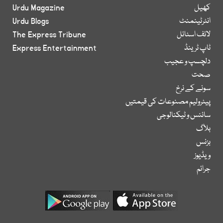
کھیل
Urdu Magazine
انٹرٹینمنٹ
Urdu Blogs
لائف اسٹائل
The Express Tribune
ٹاپ ٹرینڈ
Express Entertainment
دلچسپ و عجیب
صحت
سونے کے نرخ
پیٹرولیم مصنوعات کی قیمتیں
سائنس و ٹیکنالوجی
بلاگ
بزنس
ویڈیوز
جرائم