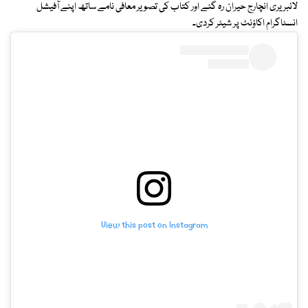
لائبریری انچارج حیران رہ گئے اور کتاب کی تصویر معافی نامے ساتھ اپنے آفیشل
انسٹاگرام اکاؤنٹ پر شیئر کردی۔
View this post on Instagram