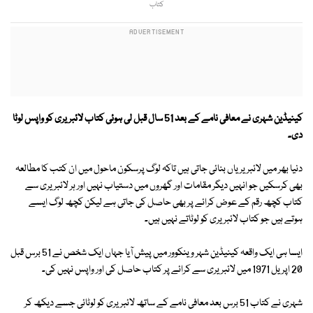
کتاب
کینیڈین شہری نے معافی نامے کے بعد 51 سال قبل لی ہوئی کتاب لائبریری کو واپس لوٹا
دی۔
دنیا بھر میں لائبریریاں بنائی جاتی ہیں تاکہ لوگ پرسکون ماحول میں ان کتب کا مطالعہ
بھی کرسکیں جو انہیں دیگر مقامات اور گھروں میں دستیاب نہیں اور ہر لائبریری سے
کتاب کچھ رقم کے عوض کرائے پر بھی حاصل کی جاتی ہے لیکن کچھ لوگ ایسے
ہوتے ہیں جو کتاب لائبریری کو لوٹاتے نہیں ہیں۔
ایسا ہی ایک واقعہ کینیڈین شہر وینکوور میں پیش آیا جہاں ایک شخص نے 51 برس قبل
20 اپریل 1971 میں لائبریری سے کرائے پر کتاب حاصل کی اور واپس نہیں کی۔
شہری نے کتاب 51 برس بعد معافی نامے کے ساتھ لائبریری کو لوٹائی جسے دیکھ کر