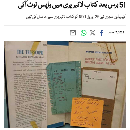
51 برس بعد کتاب لائبریری میں واپس لوٹ آئی
کینیڈین شہری نے 20 اپریل 1971 کو کتاب لائبریری سے حاصل کی تھی
June 17, 2022