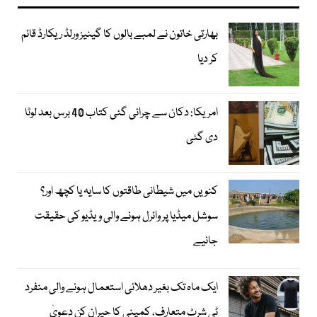
بھارتی خاتون نے لمبے بالوں کا گینیز ورلڈ ریکارڈ قائم
کر دیا
امریکا: دکان سے چرائی گئی کتاب 40 برس بعد لوٹا
دی گئی
کنویں میں شیطانی طاقتوں کا سایہ یا کچھ اور؟
سوشل میڈیا پر وائرل ہونے والی ویڈیو کی حقیقت
جانیے
ایک ماہ تک بغیر دھلائی استعمال ہونے والی منفرد
ٹی شرٹ متعارف، کمپنی کا حیران کن دعویٰ