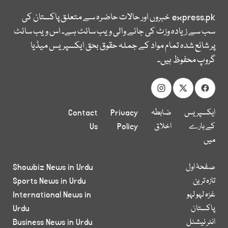
express.pk
خبروں اور حالات حاضرہ سے متعلق پاکستان کی
سب سے زیادہ وزٹ کی جانے والی ویب سائٹ ہے۔ اس ویب سائٹ
پر شائع شدہ تمام مواد کے جملہ حقوق بحق ایکسپریس میڈیا
گروپ محفوظ ہیں۔
ایکسپریس
ضابطہ
Privacy
Contact
کے بارے
اخلاق
Policy
Us
میں
صفحۂ اول
Showbiz News in Urdu
تازہ ترین
Sports News in Urdu
غزہ لہو لہو
International News in
پاکستان
Urdu
انٹر نیشنل
Business News in Urdu