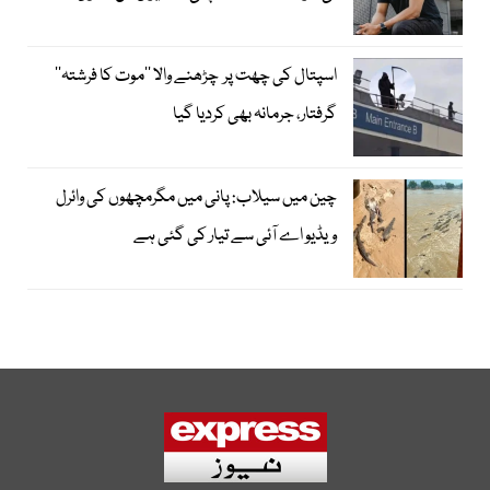
اسپتال کی چھت پر چڑھنے والا ’’موت کا فرشتہ‘‘
گرفتار، جرمانہ بھی کردیا گیا
چین میں سیلاب: پانی میں مگرمچھوں کی وائرل
ویڈیو اے آئی سے تیار کی گئی ہے