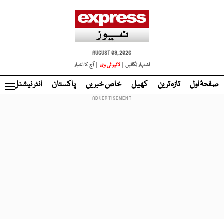
AUGUST 08, 2026
اشتہار لگائیں |
لائیو ٹی وی
| آج کا اخبار
صفحۂ اول
تازہ ترین
کھیل
خاص خبریں
پاکستان
انٹر نیشنل
ٹا