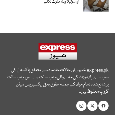
اور سوتیلا بیٹا ملوث نکلے
express.pk
خبروں اور حالات حاضرہ سے متعلق پاکستان کی
سب سے زیادہ وزٹ کی جانے والی ویب سائٹ ہے۔ اس ویب سائٹ
پر شائع شدہ تمام مواد کے جملہ حقوق بحق ایکسپریس میڈیا
گروپ محفوظ ہیں۔