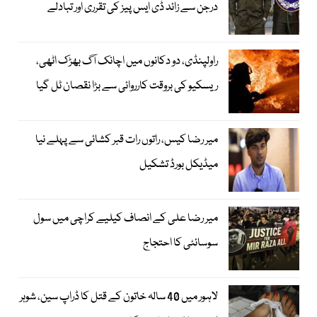
درجن سے زائد ڈی ایس پیز کی تقرری اور تبادلے
راولپنڈی، دو دکانوں میں اچانک آگ بھڑک اٹھی،
ریسکیو کی بروقت کارروائی سے بڑا نقصان ٹل گیا
میر رضا کیس، راتوں رات قبر کشائی سے پہلے نیا
میڈیکل بورڈ تشکیل
میر رضا علی کے انصاف کیلیے کراچی میں سول
سوسائٹی کا احتجاج
لاہور میں 40 سالہ خاتون کے قتل کا ڈراپ سین، شوہر