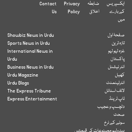
ایکسپریس
ضابطہ
Privacy
Contact
کے بارے
اخلاق
Policy
Us
میں
صفحۂ اول
Showbiz News in Urdu
تازہ ترین
Sports News in Urdu
غزہ لہو لہو
International News in
پاکستان
Urdu
انٹر نیشنل
Business News in Urdu
کھیل
Urdu Magazine
انٹرٹینمنٹ
Urdu Blogs
لائف اسٹائل
The Express Tribune
ٹاپ ٹرینڈ
Express Entertainment
دلچسپ و عجیب
صحت
سونے کے نرخ
پیٹرولیم مصنوعات کی قیمتیں