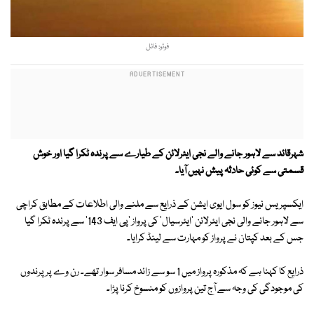
فوٹو: فائل
شہرقائد سے لاہور جانے والے نجی ایئرلائن کے طیارے سے پرندہ ٹکرا گیا اور خوش
قسمتی سے کوئی حادثہ پیش نہیں آیا۔
ایکسپریس نیوز کو سول ایوی ایشن کے ذرایع سے ملنے والی اطلاعات کے مطابق کراچی
سے لاہور جانے والی نجی ایئرلائن 'ایئرسیال' کی پرواز 'پی ایف 143' سے پرندہ ٹکرا گیا
جس کے بعد کپتان نے پرواز کو مہارت سے لینڈ کرایا۔
ذرایع کا کہنا ہے کہ مذکورہ پرواز میں 1 سو سے زائد مسافر سوار تھے۔ رن وے پر پرندوں
کی موجودگی کی وجہ سے آج تین پروازوں کو منسوخ کرنا پڑا۔