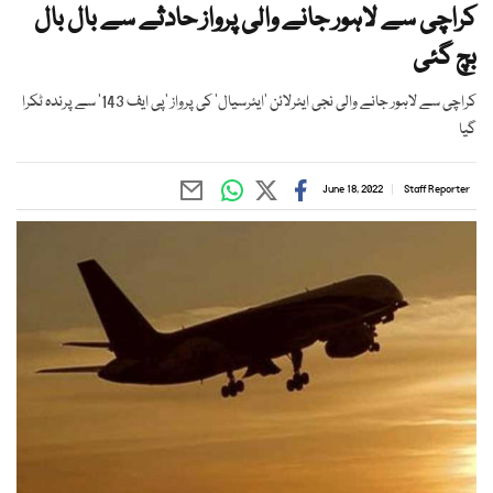
کراچی سے لاہور جانے والی پرواز حادثے سے بال بال
بچ گئی
کراچی سے لاہور جانے والی نجی ایئرلائن ’ایئرسیال‘ کی پرواز ’پی ایف 143‘ سے پرندہ ٹکرا
گیا
June 18, 2022
Staff Reporter