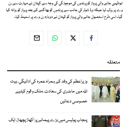
ابوظہبی جانے والی پرواز کو پرندوں کی موجودگی کی وجہ سے کپتان نے مہارت سے رن
وے پر روک لیا جبکہ برڈ شوٹر کی جانب سے پرندوں کو بھاگنے کے بعد پرواز کو روانہ کیا
گیا۔ اسی طرح استمبول جانے والی پرواز کو کپتان نے دوبارہ رن وے پر اسٹینڈ کیا۔
متعلقہ
وزیراعظم کی وفد کے ہمراہ عمرہ کی ادائیگی، بیت
اللہ میں حاضری کی سعادت، ملک و قوم کیلیے
خصوصی دعائیں
پنجاب پولیس میں بڑے پیمانے پر اکھاڑ پچھاڑ، ایک