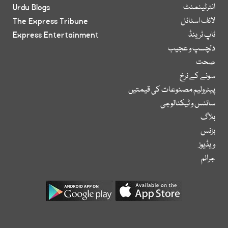
انٹرٹینمنٹ
Urdu Blogs
لائف اسٹائل
The Express Tribune
ٹاپ ٹرینڈ
Express Entertainment
دلچسپ و عجیب
صحت
سونے کے نرخ
پیٹرولیم مصنوعات کی قیمتیں
سائنس و ٹیکنالوجی
بلاگ
بزنس
ویڈیوز
جرائم