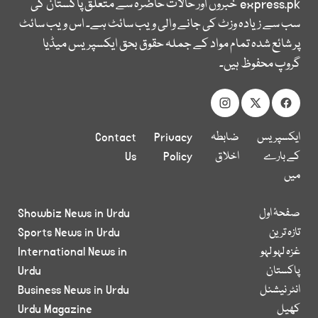
express.pk
خبروں اور حالات حاضرہ سے متعلق پاکستان کی
سب سے زیادہ وزٹ کی جانے والی ویب سائٹ ہے۔ اس ویب سائٹ
پر شائع شدہ تمام مواد کے جملہ حقوق بحق ایکسپریس میڈیا
گروپ محفوظ ہیں۔
ایکسپریس
ضابطہ
Privacy
Contact
کے بارے
اخلاق
Policy
Us
میں
صفحۂ اول
Showbiz News in Urdu
تازہ ترین
Sports News in Urdu
غزہ لہو لہو
International News in
پاکستان
Urdu
انٹر نیشنل
Business News in Urdu
کھیل
Urdu Magazine