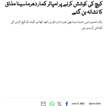
کیچ کی کوشش کرنے پر امپائر کمار دھرماسینا مذاق
کا نشانہ بن گئے
ایک تصویر میں دھرماسینا بھی غیرارادی طور پر ہاتھ اٹھائے گیند کو کیچ کرنے کی
کوشش کررہے ہیں
June 21, 2022
Sports Desk