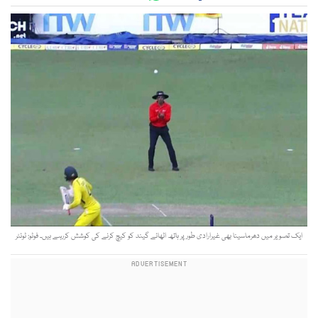
ایک تصویر میں دھرماسینا بھی غیرارادی طور پر ہاتھ اٹھائے گیند کو کیچ کرنے کی کوشش کررہے ہیں۔ فوٹو: ٹوئٹر