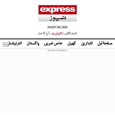
AUGUST 09, 2026
اشتہار لگائیں |
لائیو ٹی وی
| آج کا اخبار
صفحۂ اول
تازہ ترین
کھیل
خاص خبریں
پاکستان
انٹر نیشنل
ٹا