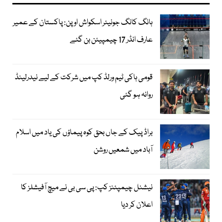
ہانگ کانگ جونیئر اسکواش اوپن: پاکستان کے عمیر
عارف انڈر 17 چیمپیئن بن گئے
قومی ہاکی ٹیم ورلڈ کپ میں شرکت کے لیے نیدرلینڈ
روانہ ہو گئی
براڈ پیک کے جاں بحق کوہ پیماؤں کی یاد میں اسلام
آباد میں شمعیں روشن
نیشنل چیمپئنز کپ: پی سی بی نے میچ آفیشلز کا
اعلان کر دیا