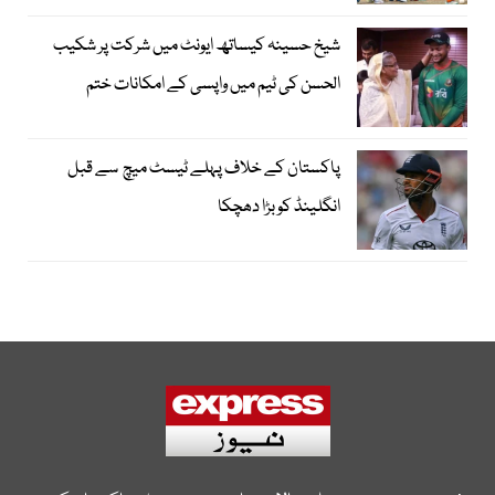
شیخ حسینہ کیساتھ ایونٹ میں شرکت پر شکیب
الحسن کی ٹیم میں واپسی کے امکانات ختم
پاکستان کے خلاف پہلے ٹیسٹ میچ سے قبل
انگلینڈ کو بڑا دھچکا