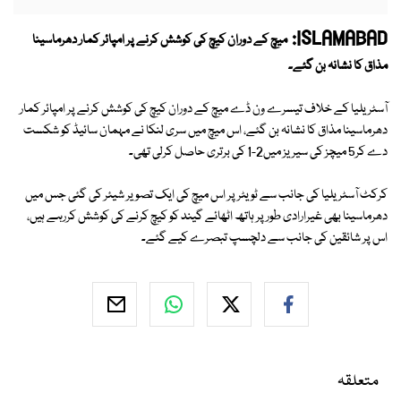
ISLAMABAD:
میچ کے دوران کیچ کی کوشش کرنے پر امپائر کمار دھرماسینا
مذاق کا نشانہ بن گئے۔
آسٹریلیا کے خلاف تیسرے ون ڈے میچ کے دوران کیچ کی کوشش کرنے پر امپائر کمار
دھرماسینا مذاق کا نشانہ بن گئے، اس میچ میں سری لنکا نے مہمان سائیڈ کو شکست
دے کر5 میچز کی سیریز میں2-1 کی برتری حاصل کرلی تھی۔
کرکٹ آسٹریلیا کی جانب سے ٹویٹر پر اس میچ کی ایک تصویر شیئر کی گئی جس میں
دھرماسینا بھی غیرارادی طور پر ہاتھ اٹھائے گیند کو کیچ کرنے کی کوشش کررہے ہیں،
اس پر شائقین کی جانب سے دلچسپ تبصرے کیے گئے۔
متعلقہ