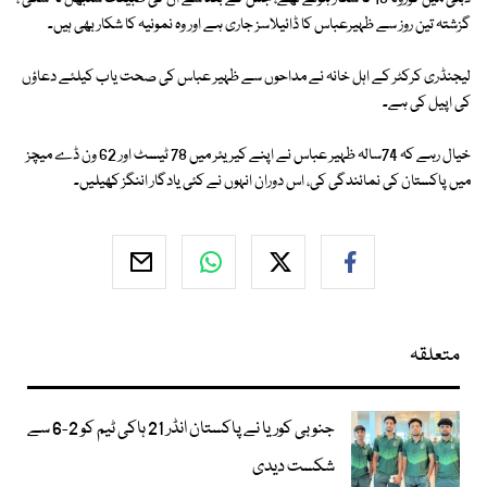
گزشتہ تین روز سے ظہیرعباس کا ڈائیلاسز جاری ہے اور وہ نمونیہ کا شکار بھی ہیں۔
لیجنڈری کرکٹر کے اہل خانہ نے مداحوں سے ظہیر عباس کی صحت یاب کیلئے دعاؤں
کی اپیل کی ہے۔
خیال رہے کہ 74سالہ ظہیر عباس نے اپنے کیریئر میں 78 ٹیسٹ اور 62 ون ڈے میچز
میں پاکستان کی نمائندگی کی، اس دوران انہوں نے کئی یادگار اننگز کھیلیں۔
متعلقہ
جنوبی کوریا نے پاکستان انڈر 21 ہاکی ٹیم کو 2-6 سے
شکست دیدی