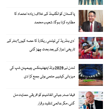
پاکستان کو انگلینڈ کے خلاف زیادہ اعتماد کا
مظاہرہ کرنا ہوگا: شعیب محمد
’دی ہنڈریڈ‘ ٹی ٹوئنٹی ریکارڈ کا حصہ کیوں؟ بٹلر کے
تاریخی اعزاز کے بعد بحث چھڑ گئی
لندن نے 2029 ورلڈ ایتھلیٹکس چیمپئن شپ کی
میزبانی کیلیے حتمی بولی جمع کرا دی
فیفا صدر جیانی انفانٹینو کو افریقی حمایت مل
گئی، مگر عالمی تنقید برقرار