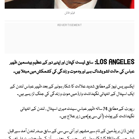
فوٹو: فائل
LOS ANGELES:
سابق ٹیسٹ کپتان اور اپنے دور کے عظیم بیٹسمین ظہیر
عباس کی حالت تشویشناک ہے اور وہ موت و زندگی کی کشمکش میں مبتلا ہیں۔
ایکسپریس نیوز کے مطابق شدید علالت کا شکار ہونے کے بعد ظہیر عباس لندن کے
ایک اسپتال کے انتہائی نگہداشت وارڈ میں موت و زندگی کی جنگ لڑ رہے ہیں۔
رپورٹ کے مطابق 74 سالہ ظہیر عباس سینٹ میری اسپتال ، لندن کے انتہائی
نگہداشت کے یونٹ (ٰٗآئی سی یو)میں زیر علاج ہیں۔
ایشن ڈان بریڈ مین کے نام سے مشہور اور آئی سی سی کے سابق صدر لندن آمد سے قبل
دبئی میں کورونا 19 کا شکار ہوئے تھے، جس کے بعد سے اُن کی طبیعت سنبھل نہ سکی ،