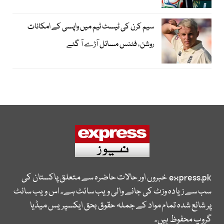
سیم کرن کی ٹیسٹ ٹیم میں واپسی کے امکانات
روشن، فٹنس مسائل آڑے آ گئے
express.pk
خبروں اور حالات حاضرہ سے متعلق پاکستان کی
سب سے زیادہ وزٹ کی جانے والی ویب سائٹ ہے۔ اس ویب سائٹ
پر شائع شدہ تمام مواد کے جملہ حقوق بحق ایکسپریس میڈیا
گروپ محفوظ ہیں۔