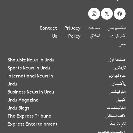
ایکسپریس
ضابطہ
Privacy
Contact
کے بارے
اخلاق
Policy
Us
میں
صفحۂ اول
Showbiz News in Urdu
تازہ ترین
Sports News in Urdu
غزہ لہو لہو
International News in
پاکستان
Urdu
انٹر نیشنل
Business News in Urdu
کھیل
Urdu Magazine
انٹرٹینمنٹ
Urdu Blogs
لائف اسٹائل
The Express Tribune
ٹاپ ٹرینڈ
Express Entertainment
دلچسپ و عجیب