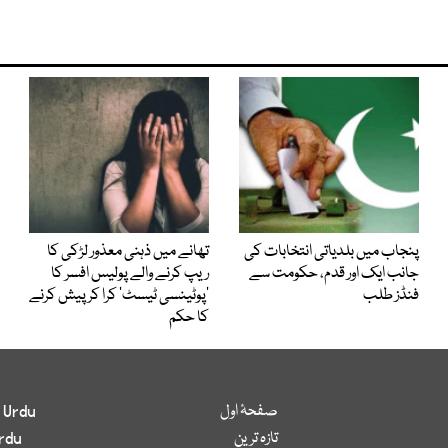
پنجاب میں بلدیاتی انتخابات کی
تھانے میں ذہنی معذور لڑکی کا
جانب ایک اور قدم، حکومت سے
ریپ کرنے والے پولیس افسر کا
فنڈز طلب
’پوٹینسی ٹیسٹ‘ کرا کر پیش کرنے
کا حکم
صفحۂ اول
 Urdu
تازہ ترین
rdu