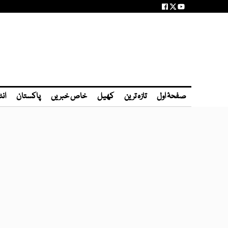
صفحۂ اول
تازہ ترین
کھیل
خاص خبریں
پاکستان
انٹ