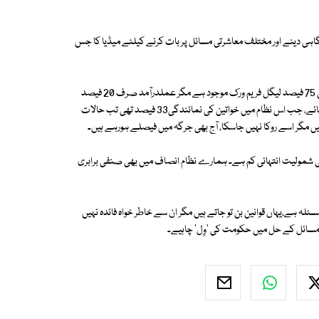
ٓگاہی دینے اور مختلف معاشرتی مسائل پر بات کرنے کیلئے میڈیا کا جس
قومی کمیشن برائے حقوق نسواں کی سابق سربراہ خاور ممتاز نے کہا کہ ملک میں 75 فیصد لیگل فریم ورک موجود ہے مگر عملدرآمد صرف 20 فیصد
ہے جو افسوسناک ہے۔ مقامی حکومتوں میں خواتین کی شمولیت یقینی بنائی جائے، جب اس نظام میں خواتین کی نمائندگی33 فیصد تھی تب حالات
ی شمولیت انتہائی کم ہے۔ ہمارے نظام انصاف میں بھی صنفی برابری
مسئلہ ہے،یہاں قوانین بن تو جاتے ہیں مگر ان سے خاطر خواہ فائدہ نہیں
۔ مسائل کے حل میں حکومت کی 'وِل' چاہیے۔