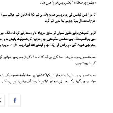
موضوع پر منعقدہ ''ایکسپریس فورم'' میں کیا۔
لاہور آرٹس کونسل کی چیئرپرسن منیزہ ہاشمی نے کہا کہ قانون کے حوالے سے ا
طرح استعمال ہونا چاہیے تھا نہیں کیا گیا۔
بہتر تھے غیرت کے نام پر قتل کی روک تھام کیلئے 40 کے قریب ادارے موجود ہیں مگر اسے روکا نہیں جاسکا، آج بھی جرگہ میں فیصلے ہورہے ہیں۔
نمائندہ سول سوسائٹی عاصمہ کرن نے کہا کہ انصاف کی فراہمی میں خواتین ک
کی ضرورت ہے۔
نمائندہ سول سوسائٹی شاہنواز خان نے کہا کہ قانون پر عملدرآمد نہ ہونا ایک بڑا 
ہوتا۔ برسوں گزرنے کے بعد بھی درجنوں قوانین کے رولز آف بزنس نہیں بن سکے