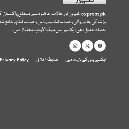
express.pk
خبروں اور حالات حاضرہ سے متعلق پاکستان 
وزٹ کی جانے والی ویب سائٹ ہے۔ اس ویب سائٹ پر شائع شدہ
جملہ حقوق بحق ایکسپریس میڈیا گروپ محفوظ ہیں۔
ایکسپریس کے بارے میں
ضابطہ اخلاق
Privacy Policy