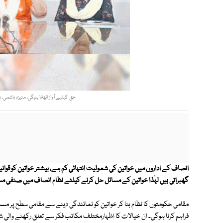
حق کیلیے آواز اٹھانا ہوگی، منیزہ ہاشمی
انصاف کے اداروں میں خواتین کی شمولیت انتہائی کم ہے، بیشتر خواتین کو قوان
گھبراتی ہیں لہٰذا خواتین کے مسائل حل کرنے کیلئے نظام انصاف میں صنفی مسا
مقامی حکومتوں کا نظام بنا کر خواتین کو نمائندگی دینے سے مقامی سطح پر مس
فراہم کرنا ہوگی۔ ان خیالات کا اظہارمختلف مکاتب فکر سے تعلق رکھنے والی شخ