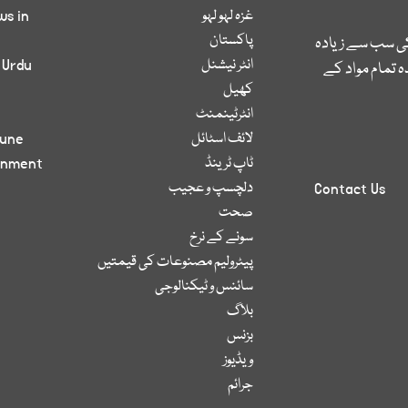
غزہ لہو لہو
ws in
پاکستان
کی سب سے زیادہ
انٹر نیشنل
 Urdu
 تمام مواد کے
کھیل
انٹرٹینمنٹ
لائف اسٹائل
bune
ٹاپ ٹرینڈ
inment
دلچسپ و عجیب
Contact Us
صحت
سونے کے نرخ
پیٹرولیم مصنوعات کی قیمتیں
سائنس و ٹیکنالوجی
بلاگ
بزنس
ویڈیوز
جرائم