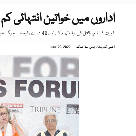
اداروں میں خواتین انتہائی ک
غیرت کے نام پرقتل کی روک تھام کے لیے 40 ادارے، فیصلے جرگے میں ہو رہے، خاور ممتاز
احسن کامرے
/
اجمل ستار ملک
June 22, 2022