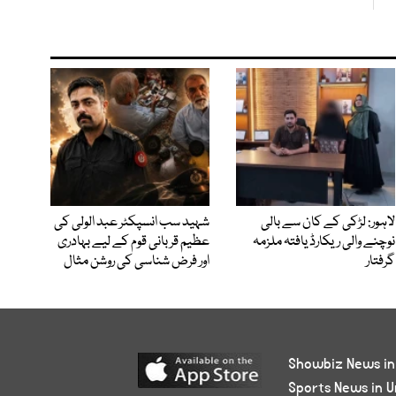
لاہور: لڑکی کے کان سے بالی
شہید سب انسپکٹر عبد الولی کی
نوچنے والی ریکارڈ یافتہ ملزمہ
عظیم قربانی قوم کے لیے بہادری
گرفتار
اور فرض شناسی کی روشن مثال
Showbiz News in
Sports News in U