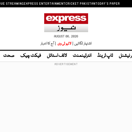
IVE STREAMING
EXPRESS ENTERTAINMENT
CRICKET PAKISTAN
TODAY'S PAPER
AUGUST 06, 2026
اشتہار لگائیں |
لائیو ٹی وی
| آج کا اخبار
ر نیشنل
ٹاپ ٹرینڈ
انٹرٹینمنٹ
لائف اسٹائل
فیکٹ چیک
صحت