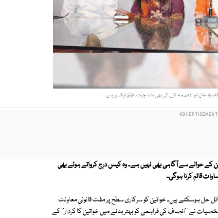
، شاہنواز خان اور عاصمہ کرن کی بھی بات چیت۔ فوٹو: ایکسپریس
ین کے حوالے سے آگاہی بھی نہیں ہے۔ وہ کیس درج کرواتے ہوئے بھی
وات قائم کرنا ہوگی۔
ائل حل ہوسکتے ہیں۔ خواتین کو سرکاری سطح پر مفت قانونی معاونت
صیات نے ''انصاف کی فراہمی کو بہتر بنانے میں خواتین کا کردار'' کے