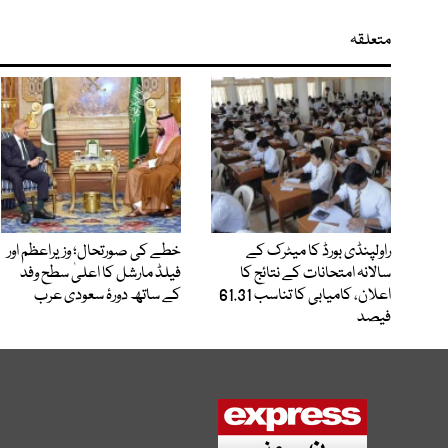
متعلقہ
راولپنڈی بورڈ کا میٹرک کے
خطے کی صورتحال؛ وزیراعظم اور
سالانہ امتحانات کے نتائج کا
فیلڈ مارشل کا اعلیٰ سطح وفد
اعلان، کامیابی کا تناسب 61.31
کے ساتھ دورۂ سعودی عرب
فیصد