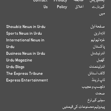
ایکسپریس
ضابطہ
Privacy
Contact
کے بارے
اخلاق
Policy
Us
میں
صفحۂ اول
Showbiz News in Urdu
تازہ ترین
Sports News in Urdu
غزہ لہو لہو
International News in
پاکستان
Urdu
انٹر نیشنل
Business News in Urdu
کھیل
Urdu Magazine
انٹرٹینمنٹ
Urdu Blogs
لائف اسٹائل
The Express Tribune
ٹاپ ٹرینڈ
Express Entertainment
دلچسپ و عجیب
صحت
سونے کے نرخ
پیٹرولیم مصنوعات کی قیمتیں