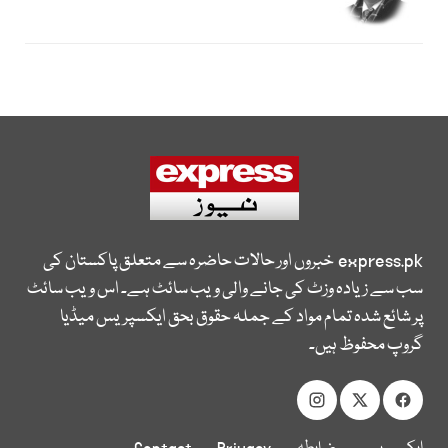
express.pk
خبروں اور حالات حاضرہ سے متعلق پاکستان کی
سب سے زیادہ وزٹ کی جانے والی ویب سائٹ ہے۔ اس ویب سائٹ
پر شائع شدہ تمام مواد کے جملہ حقوق بحق ایکسپریس میڈیا
گروپ محفوظ ہیں۔