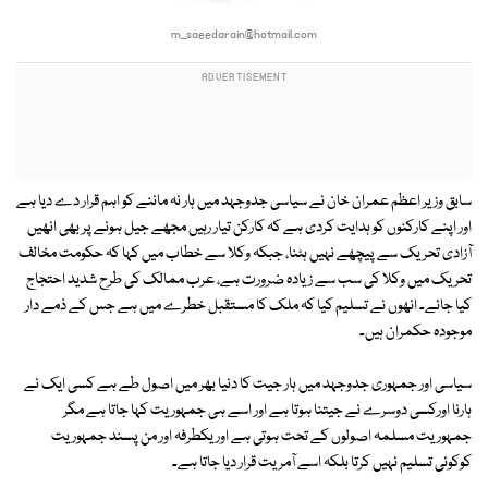
m_saeedarain@hotmail.com
سابق وزیر اعظم عمران خان نے سیاسی جدوجہد میں ہار نہ ماننے کو اہم قرار دے دیا ہے
اور اپنے کارکنوں کو ہدایت کردی ہے کہ کارکن تیار رہیں مجھے جیل ہونے پر بھی انھیں
آزادی تحریک سے پیچھے نہیں ہٹنا، جبکہ وکلا سے خطاب میں کہا کہ حکومت مخالف
تحریک میں وکلا کی سب سے زیادہ ضرورت ہے، عرب ممالک کی طرح شدید احتجاج
کیا جائے۔ انھوں نے تسلیم کیا کہ ملک کا مستقبل خطرے میں ہے جس کے ذمے دار
موجودہ حکمران ہیں۔
سیاسی اور جمہوری جدوجہد میں ہار جیت کا دنیا بھر میں اصول طے ہے کسی ایک نے
ہارنا اورکسی دوسرے نے جیتنا ہوتا ہے اور اسے ہی جمہوریت کہا جاتا ہے مگر
جمہوریت مسلمہ اصولوں کے تحت ہوتی ہے اور یکطرفہ اور من پسند جمہوریت
کوکوئی تسلیم نہیں کرتا بلکہ اسے آمریت قرار دیا جاتا ہے۔