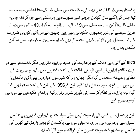
پاکستان میں ذوالفقار علی بھٹو کی حکومت میں ملک کو ایک متفقہ آئین نصیب ہوا
تھا جس کی اگلے سال گولڈن جوبلی اسی صورت میں ہو سکتی ہے جو اگر قائم رہا۔ یہ
ملک کا پہلا آئین ہے جو ملک میں 49 سال سے رائج ہے مگر ان 49 سالوں میں دو بار
طویل عرصے کی غیر جمہوری حکومتیں بھی رہیں جنھوں نے اس آئین کو اپنی ضرورت
کے لیے معطل بھی رکھا اور کبھی استعمال بھی کیا اور جمہوری حکومتوں میں یہ آئین
مکمل بحال رہا۔
1973 کے آئین میں ملک کے ہر ادارے کی حدود اور قیود مقرر ہیں مگر بدقسمتی سے دو
بڑے طاقتور اداروں نے آئین کو اپنی طاقت کے باعث کنٹرول میں رکھا اور ضرورت کے
مطابق ہمیشہ استعمال کیا مگر اچھا یہ ہوا کہ غیر سول ادوار میں بھی آئین مکمل یا
اس میں سے کچھ مواد معطل رکھا گیا، آئین کو 1956 کے آئین کے تحت ختم نہیں کیا
گیا البتہ پارلیمانی نظام کو صدارتی طور پر ضرور برقرار رکھا اور تمام حکومتوں نے اس میں
ترامیم ضرور کیں۔
آئین پر عمل سے کسی کی ہار جیت نہیں ہوتی سیاست اور کھیلوں کا بھی یہی عالمی
اصول ہے اور دونوں میں ہار جیت ہوتی ہی ہے۔ پاکستان کو پہلی بار دنیائے کھیل کی
عالمی اور مشہور شخصیت عمران خان کو اقتدار میں لایا گیا تھا۔