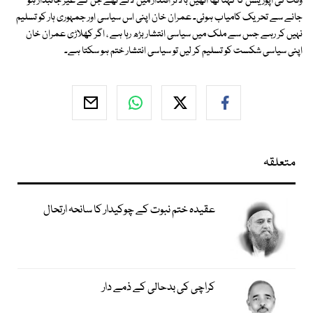
وقت کی اپوزیشن کا کہنا تھا انھیں بالاتر اقتدار میں لائے تھے جن کے غیر جانبدار ہو
جانے سے تحریک کامیاب ہوئی۔ عمران خان اپنی اس سیاسی اور جمہوری ہار کو تسلیم
نہیں کر رہے جس سے ملک میں سیاسی انتشار بڑھ رہا ہے ، اگر کھلاڑی عمران خان
اپنی سیاسی شکست کو تسلیم کر لیں تو سیاسی انتشار ختم ہو سکتا ہے۔
متعلقہ
عقیدہ ختم نبوت کے چوکیدار کا سانحہ ارتحال
کراچی کی بدحالی کے ذمے دار