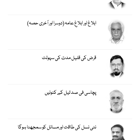
ابلاغ اور ابلاغِ عامہ (دوسرا اور آخری حصہ)
قرض کی قلیل مدت کی سہولت
پچاسی فی صد تیل کے کنوئیں
نئی نسل کی طاقت اور مسائل کو سمجھنا ہوگا