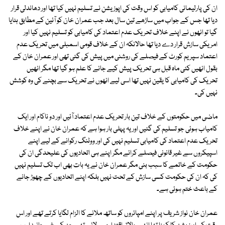
ان کی پارلیمانی کامیابی کو اس وقت کی اپوزیشن نے تسلیم نہیں کیا تھا اور دھاندلی قرار
دیا تھا جس کے جواب میں ساڑھے تین سال بعد جب عمران خان کو آئین کے مطابق ہٹایا
گیا تو انھوں نے اپنے خلاف تحریک عدم اعتماد کی کامیابی کو تسلیم نہیں کیا اور
امریکی سازش قرار دے دیا تھا حالانکہ ان کے خلاف قومی اسمبلی میں تحریک عدم
اعتماد سپریم کورٹ کے فیصلے کی روشنی میں پیش کی گئی تھی اور عمران خان کے
بقول انھیں کئی ماہ قبل ہی تحریک پیش کیے جانے کا علم ہو گیا تھا مگر انھیں
تحریک کی کامیابی کا یقین نہیں تھا اسی لیے انھوں نے تحریک سے بچنے کی وہ کوشش
نہیں کی۔
ماضی میں حکومتوں کے خلاف تین بار تحریک عدم اعتماد آئیں اور دو ناکام اور ایک
کامیاب ہوئی جو تسلیم کی گئیں اور یہ پہلی بار ہوا ہے کہ عمران خان نے اپنے خلاف
تحریک عدم اعتماد کی کامیابی تسلیم نہیں کی اور ووٹنگ رکوانے کے لیے اپنے
اسپیکروں سے غیر قانونی فیصلے کرائے مگر اپنے ہی اتحادیوں کی علیحدگی ان کی
حکومت کے خاتمے کا سبب بنی مگر عمران خان نے یہ بات بھی اب تک تسلیم نہیں
کی کہ ان کی حکومت کسی سازش کے تحت نہیں بلکہ اپنے اتحادیوں کے چھوڑ جانے
کے باعث ختم ہوئی ہے۔
عمران خان نواز شریف پر اپنے امپائروں کو ساتھ ملانے کا الزام لگایا کرتے تھے اور اس