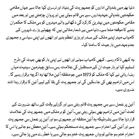
دنیا بھر میں بلدیاتی اداروں کو جمہوریت کی بنیاد اور نرسری کہا جاتا ہے جہاں مقامی
حکومتیں بلدیاتی عہدیداروں سے ہی قائم ہوتی ہیں اور پروان چڑھتی ہیں اور بعد میں
مقامی حکومتوں میں بہترین کارکردگی دکھانے والے میئروں کو ہی ملک کا حکمران
بننے کا موقعہ ملتا ہے۔ دنیا میں بے شمار مثالیں ہیں کہ چھوٹے بڑے شہروں کے
کامیاب میئر اپنے ملک کے صدر اور وزیر اعظم بنے اور انھوں نے اپنی سیاسی و جمہوری
جدوجہد میں ہار جیت کا سامنا کیا۔
وہ کبھی ناکام رہے ، کبھی کامیاب ہوئے اور انھوں نے اپنی ہار کو بھی جیت کی طرح
تسلیم کیا اور ہار جیت ان کے مستقبل کی علامت رہی۔سابق چیئرمین سینیٹ میاں
رضا ربانی نے کہا کہ ملک کو 1973 میں جو متفقہ آئین ملا تھا وہ اگرچہ برقرار رہے گا ،
اس میں ترامیم بھی کی جاسکیں گی اور جمہوریت کی بقا کے لیے آئین کا برقرار رہنا اشد
ضروری ہے۔
آئین پر عمل سے ہی جمہوریت قائم رہتی ہے اور گزرتے وقت کے ساتھ ضرورت کے
تحت آئین میں ترامیم بھی ہوتی رہتی ہیں۔ آئین کو ہر ملک میں جمہوریت کی علامت
قرار دیا جاتا ہے بشرطیکہ وہ آئین متفقہ اور جمہوری ہو اور آئین پر عمل ہی جمہوریت
ہے اور آئین کے احترام سے جمہوریت مستحکم ہوتی ہے۔ آئین معطل ہو جائے یا اس کا
احترام ختم ہو جائے تو وہاں جمہوریت ختم ہو جاتی ہے یا خطرے میں پڑ جاتی ہے۔