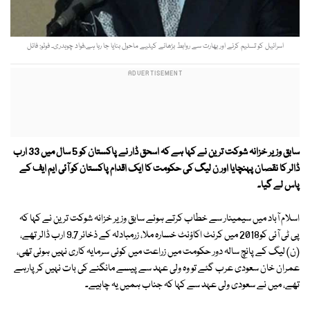
اسرائیل کو تسلیم کرنے اور بھارت سے روابط بڑھانے کیلیے ماحول بنایا جا رہا ہے،فواد چوہدری۔ فوٹو: فائل
سابق وزیر خزانہ شوکت ترین نے کہا ہے کہ اسحق ڈار نے پاکستان کو 5 سال میں 33 ارب
ڈالر کا نقصان پہنچایا اور ن لیگ کی حکومت کا ایک اقدام پاکستان کو آئی ایم ایف کے
پاس لے گیا۔
اسلام آباد میں سیمینار سے خطاب کرتے ہوئے سابق وزیر خزانہ شوکت ترین نے کہا کہ
پی ٹی آئی کو2018 میں کرنٹ اکاؤنٹ خسارہ ملا، زرمبادلہ کے ذخائر 9.7 ارب ڈالر تھے،
(ن) لیگ کے پانچ سالہ دور حکومت میں زراعت میں کوئی سرمایہ کاری نہیں ہوئی تھی،
عمران خان سعودی عرب گئے تو وہ ولی عہد سے پیسے مانگنے کی بات نہیں کر پارہے
تھے، میں نے سعودی ولی عہد سے کہا کہ جناب ہمیں یہ چاہیے۔