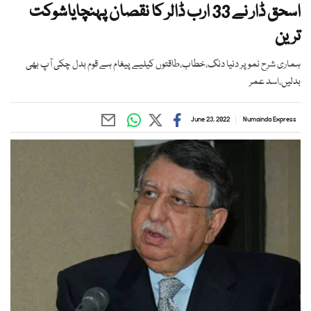
اسحق ڈار نے 33 ارب ڈالر کا نقصان پہنچایاشوکت
ترین
ہماری شرح نمو پر دنیا دنگ،خطاب،طاقتوں کیلیے پیغام ہے قوم بدل چکی آپ بھی
بدلیں،اسد عمر
June 23, 2022
Numainda Express