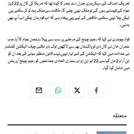
تحریک انصاف کے سیکریٹری جنرل اسد عمر کا کہنا تھا کہ امریکا کی کال پر 22کروڑ
عوام کے فیصلے ہوں گے تو ملک نہیں چلے گا، طاقت سے ملک بند تو کر سکتے ہیں
لیکن چلا نہیں سکتے، طاقتوں کے لیے یہی پیغام ہے کہ اب قوم بدل چکی اب آپ بھی
بدلیں۔
فواد چوہدری نے کہا کہ رجیم چینج کے مرحلے پر سب سے پہلا ردعمل عوام کا آیا،جب
عمران خان نے کال دی تو پاکستان بھر سے لاکھوں لوگ باہر نکلے،چیف الیکشن کمشنر
نے عدالت میں کہا کہ الیکشن کے لئے تیار نہیں،نیب قانون منظور ہونے کے بعد ان کو
این آر او 2 مل گیا ہے،22 ایم این ایز اور ہماری اتحادی جماعتوں کو رجیم چینج آپریشن
میں شامل کیا گیا۔
متعلقہ