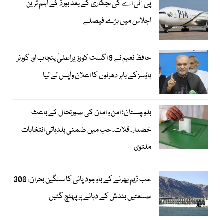
پی آئی اے کی نجکاری کے بعد بورڈ کے اہم ترین
اجلاس میں بڑے فیصلے
حافظ نعیم نے 9 اگست کو وزیراعلیٰ پنجاب اور گورنر
ہاؤسز کے باہر دھرنوں کا اعلان واپس لے لیا
بلوچستان؛ امن و امان کی صورتحال کے باعث
خضدار، قلات، حب میں ضمنی بلدیاتی انتخابات
ملتوی
حب ڈیم بھرنے کے باوجود پانی کا سنگین بحران، 300
صنعتیں بندش کے دہانے پر پہنچ گئیں