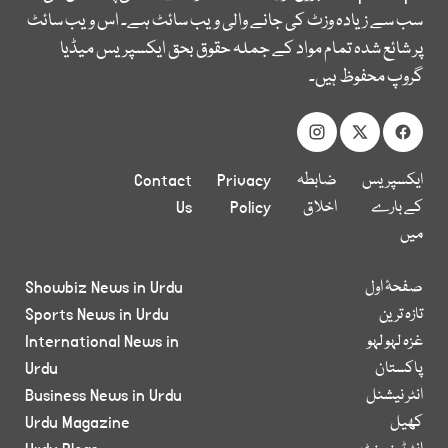
سب سے زیادہ وزٹ کی جانے والی ویب سائٹ ہے۔ اس ویب سائٹ
پر شائع شدہ تمام مواد کے جملہ حقوق بحق ایکسپریس میڈیا
گروپ محفوظ ہیں۔
ایکسپریس
ضابطہ
Privacy
Contact
کے بارے
اخلاق
Policy
Us
میں
صفحۂ اول
Showbiz News in Urdu
تازہ ترین
Sports News in Urdu
غزہ لہو لہو
International News in
پاکستان
Urdu
انٹر نیشنل
Business News in Urdu
کھیل
Urdu Magazine