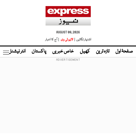
AUGUST 08, 2026
اشتہار لگائیں |
لائیو ٹی وی
| آج کا اخبار
صفحۂ اول
تازہ ترین
کھیل
خاص خبریں
پاکستان
انٹر نیشنل
ٹا