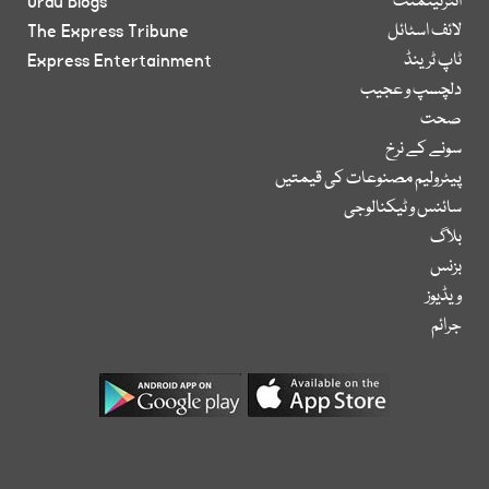
انٹرٹینمنٹ
Urdu Blogs
لائف اسٹائل
The Express Tribune
ٹاپ ٹرینڈ
Express Entertainment
دلچسپ و عجیب
صحت
سونے کے نرخ
پیٹرولیم مصنوعات کی قیمتیں
سائنس و ٹیکنالوجی
بلاگ
بزنس
ویڈیوز
جرائم