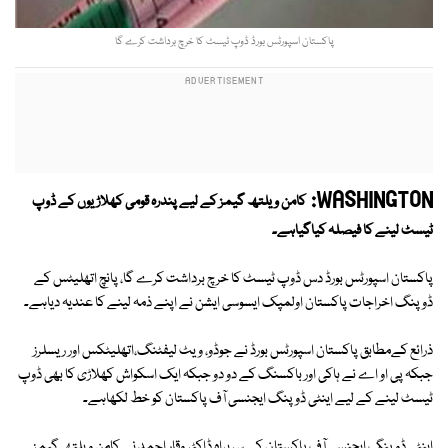
پاکستان اسپورٹس بورڈ ڈوپ ٹیسٹ کا خرچ برداشت کرے گا
WASHINGTON:
کامن ویلتھ گیمز کے لیے پندرہ قومی کھلاڑیوں کے ڈوپ
ٹیسٹ لینے کا فیصلہ کیاگیاہے۔
پاکستان اسپورٹس بورڈ دس ڈوپ ٹیسٹ کا خرچ برداشت کرے گا، پانچ اتھلیٹس کے
ڈوپنگ اخراجات پاکستان اولمپک ایسوسی ایشن نے اپنے ذمہ لینے کا عندیہ دیاہے۔
ذرائع کےمطابق پاکستان اسپورٹس بورڈ نے جوڈو، ویٹ لیفٹنگ،اتھلیٹکس اور ریسلرز
جبکہ پی او اے نے ہاکی اور باکسنگ کے دو دو جبکہ ایک اسکواش کھلاڑی کا بھی ڈوپ
ٹیسٹ لینے کے لیے اینٹی ڈوپنگ ایجنسی آف پاکستان کو خط لکھاہے۔
اینٹی ڈوپنگ ایجنسی آف پاکستان کے سربراہ ڈاکٹر وقار احمد نے کامن ویلتھ گیمز