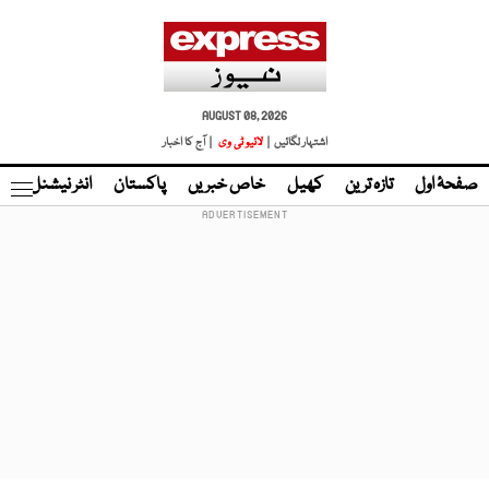
AUGUST 08, 2026
اشتہار لگائیں |
لائیو ٹی وی
| آج کا اخبار
صفحۂ اول
تازہ ترین
کھیل
خاص خبریں
پاکستان
انٹر نیشنل
ٹا