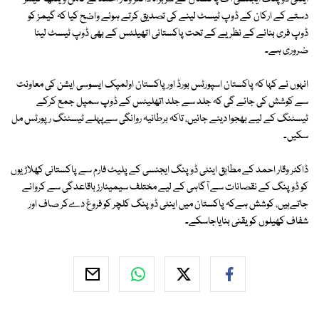
دستے کے ارکان کے ڈوپ ٹیسٹ لینے کی تصدیق کرتے ہوئے واضح کیا کہ گیمز کو
ڈوپ فری بنانے کے نظریے کے تحت پاکستانی اتھیلٹس کے بھی ڈوپ ٹیسٹ لینا
ضروری ہے۔
انہوں نے کہا کہ پاکستان اسپورٹس بورڈ اور پاکستان اولمپک ایسوسی ایشن کی معاونت
سے کوشش کی جائے گی کہ جلد سے جلد اتھلیٹس کے ڈوپ سمپل جمع کرکے
ٹیسٹنگ کے لیے بھجوا دیئے جائیں، تاکہ برطانیہ روانگی سےپہلے ٹیسٹنگ رپورٹس مل
سکیں۔
ڈاکٹر وقار احمد کے مطابق اینٹی ڈوپنگ ایجنسی کے پلیٹ فارم سے پاکستانی کھلاڑیوں
کو ڈوپنگ کے نقصانات سے آگاہی کے لیے مختلف سیمینارز باقاعدگی سے کروائے
جاتےہیں، کوشش ہےکہ پاکستان میں اینٹی ڈوپنگ کلچر کو فروغ دےکر صاف اور
شفاف کھیلوں کو یقنی بنایاجاسکے۔