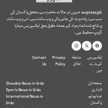
express.pk
خبروں اور حالات حاضرہ سے متعلق پاکستان کی
سب سے زیادہ وزٹ کی جانے والی ویب سائٹ ہے۔ اس ویب سائٹ
پر شائع شدہ تمام مواد کے جملہ حقوق بحق ایکسپریس میڈیا
گروپ محفوظ ہیں۔
ایکسپریس
ضابطہ
Privacy
Contact
کے بارے
اخلاق
Policy
Us
میں
صفحۂ اول
Showbiz News in Urdu
تازہ ترین
Sports News in Urdu
غزہ لہو لہو
International News in
پاکستان
Urdu