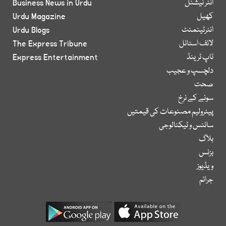
انٹر نیشنل
Business News in Urdu
کھیل
Urdu Magazine
انٹرٹینمنٹ
Urdu Blogs
لائف اسٹائل
The Express Tribune
ٹاپ ٹرینڈ
Express Entertainment
دلچسپ و عجیب
صحت
سونے کے نرخ
پیٹرولیم مصنوعات کی قیمتیں
سائنس و ٹیکنالوجی
بلاگ
بزنس
ویڈیوز
جرائم