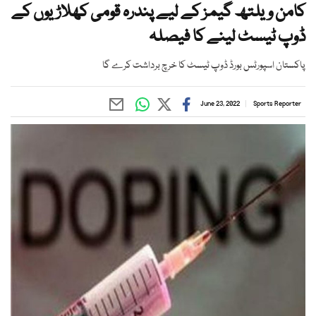
کامن ویلتھ گیمز کے لیے پندرہ قومی کھلاڑیوں کے
ڈوپ ٹیسٹ لینے کا فیصلہ
پاکستان اسپورٹس بورڈ ڈوپ ٹیسٹ کا خرچ برداشت کرے گا
June 23, 2022
Sports Reporter