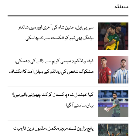
متعلقہ
سی پی ایل: حنین شاہ کی آخری اوور میں شاندار
بولنگ بھی ٹیم کو شکست سے نہ بچاسکی
فیفا ورلڈکپ: میسی کو بم سے اڑانے کی دھمکی،
مشکوک شخص کی رونالڈو کے ہوٹل آمد کا انکشاف
کیا خوشدل شاہ پاکستان کرکٹ چھوڑنے والے ہیں؟
بیان سامنے آگیا
پانچ ہزار ون ڈے میچز مکمل، مقبول ترین فارمیٹ