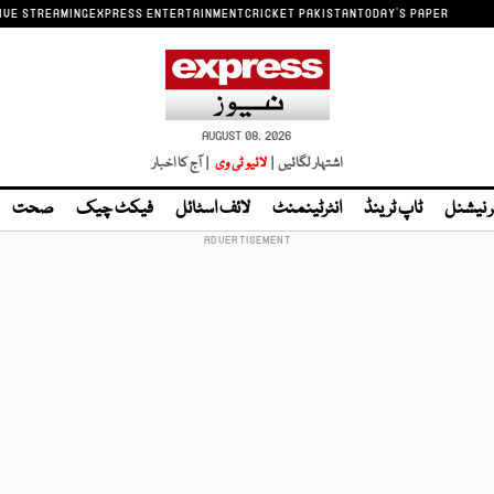
IVE STREAMING
EXPRESS ENTERTAINMENT
CRICKET PAKISTAN
TODAY'S PAPER
AUGUST 08, 2026
اشتہار لگائیں |
لائیو ٹی وی
| آج کا اخبار
ر نیشنل
ٹاپ ٹرینڈ
انٹرٹینمنٹ
لائف اسٹائل
فیکٹ چیک
صحت