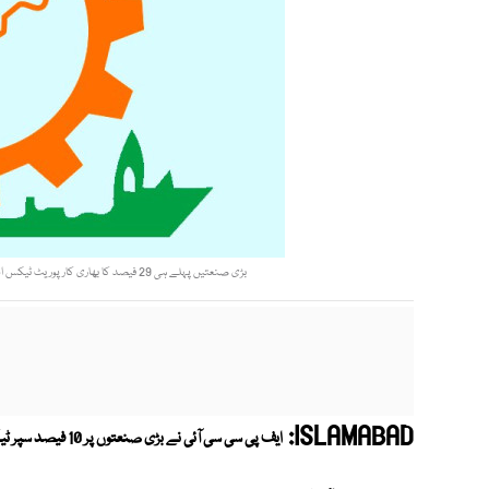
بڑی صنعتیں پہلے ہی 29 فیصد کا بھاری کارپوریٹ ٹیکس ادا کرتی ہیں اور ملک میں لاکھوں ملازمتیں بھی پیدا کرتی ہیں، شبیرمنشا۔ فوٹو: فائل
ISLAMABAD:
ایف پی سی سی آئی نے بڑی صنعتوں پر 10 فیصد سپر ٹیکس کے نفاذ کی سختی سے مذمت کی ہے۔