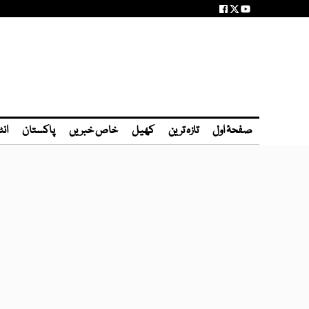
صفحۂ اول
تازہ ترین
کھیل
خاص خبریں
پاکستان
انٹ