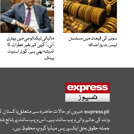
سونے کی قیمت میں مسلسل
مالیاتی ٹیکنالوجی میں بہتری
تیسرے روز اضافہ
آئی، آگہی کے بغیر خطرات کا
اندیشہ بھی ہے، گورنر اسٹیٹ
بینک
express.pk
خبروں اور حالات حاضرہ سے متعلق پاکستان 
وزٹ کی جانے والی ویب سائٹ ہے۔ اس ویب سائٹ پر شائع شدہ
جملہ حقوق بحق ایکسپریس میڈیا گروپ محفوظ ہیں۔