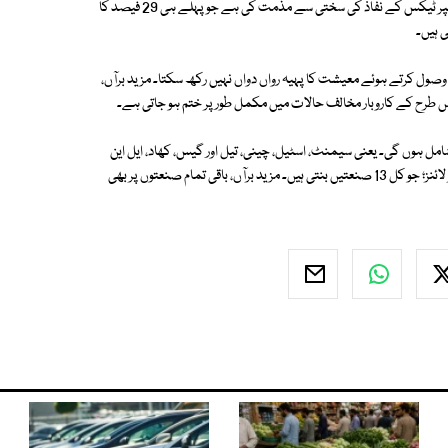
ایف پی سی سی آئی کے قائم مقام صدر شبیر منشا نے بڑی صنعتوں پر 10 فیصد سپر ٹیکس کے نفاذ کی سختی سے مذمت کی ہے جو پہلے ہی 29 فیصد کا
ی ہیں۔
نیا کا کوئی بھی ملک کارپوریشنوں سے 39 فیصد ٹیکس وصول کرتے ہوئے معیشت کا پہیہ رواں دواں نہیں رکھ سکتا۔ مزید برآں،
 طرح کے کاروبار مخالف حالات میں مکمل طور پر ختم ہو جاتی ہے۔
مل ہوں گی۔ یعنی سیمنٹ، اسٹیل، چینی، تیل اور گیس، کھاد، ایل این
جی ٹرمینلز، ٹیکسٹائل، بینکنگ، آٹوموبائل، سگریٹ، مشروبات، کیمیکلز اور ایئر لائنز؛ جو کل 13 صنعتیں بنتی ہیں۔ مزید برآں، باقی تمام صنعتوں پر بھی