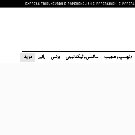
EXPRESS TRIBUNE
URDU E-PAPER
ENGLISH E-PAPER
SINDHI E-PAPER
L
دلچسپ و عجیب
سائنس و ٹیکنالوجی
بزنس
رائے
مزید