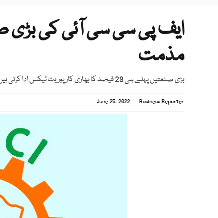
ایف پی سی سی آئی کی بڑی 
مذمت
بڑی صنعتیں پہلے ہی 29 فیصد کا بھاری کارپوریٹ ٹیکس ادا کرتی ہیں اور ملک میں لاکھوں ملازمتیں بھی پیدا کرتی ہیں، شبیرمنشا
June 25, 2022
Business Reporter