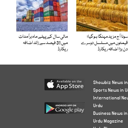
سونا آج مزید مہنگا ہوگیا؛
مالی سال کے پہلے ماہ برآمدات
قیمتوں میں مسلسل دوسرے
میں 31 فیصد سے زائد اضافہ
دن بڑا اضافہ ریکارڈ
ریکارڈ
Showbiz News in
Sports News in U
International Ne
Urdu
Business News in
Urdu Magazine