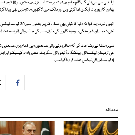
بھاری کارپوریٹ ٹیکس ادا کرتی ہیں اور ملک میں لاکھوں ملازمتیں بھی پیدا کرت
انھوں نے مزید کہا کہ د
نجی شعبے اور غیر ملکی سرمایہ کاروں کی طرف سے کی جانے والی انویسمنٹ اس
شبیر منشا نے وضاحت کی کہ متاثر ہونے والی صنعتوں میں تمام بڑی صنعتیں شا
4 فیصد اضافی ٹیکس عائد کر دیاگیا ہے۔
متعلقہ