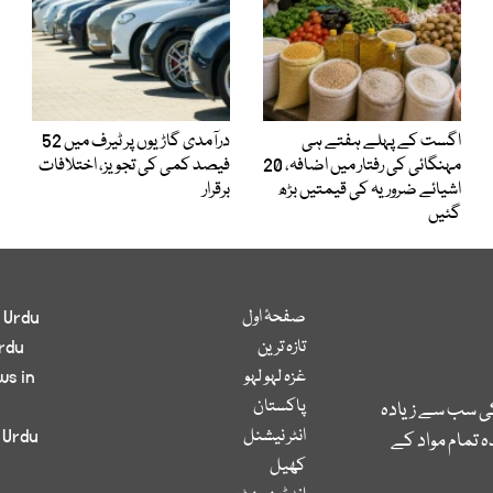
اگست کے پہلے ہفتے ہی
درآمدی گاڑیوں پر ٹیرف میں 52
مہنگائی کی رفتار میں اضافہ، 20
فیصد کمی کی تجویز، اختلافات
اشیائے ضروریہ کی قیمتیں بڑھ
برقرار
گئیں
صفحۂ اول
 Urdu
تازہ ترین
rdu
غزہ لہو لہو
ws in
پاکستان
کی سب سے زیادہ
انٹر نیشنل
 Urdu
 تمام مواد کے
کھیل