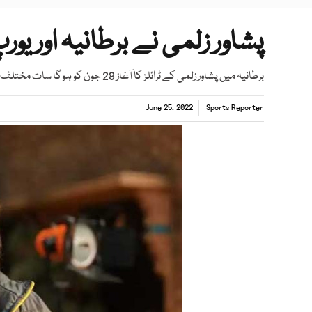
پشاور زلمی نے برطانیہ اور یورپ
برطانیہ میں پشاور زلمی کے ٹرائلز کا آغاز 28 جون کو ہوگا سات مختلف شہروں اور مقامات پر ٹرائلز ہوں گے
June 25, 2022
Sports Reporter