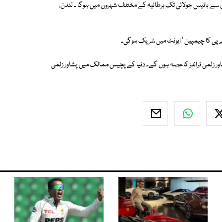
 جون سے بائیس جولائی تک برطانیہ کے مختلف شہروں میں ہوگا ۔ لندن،
ا کے پی کا چیمپین ' ایونٹ میں شریک ہوگی۔
شاور زلمی ٹرائلز کاحصہ ہوں گے۔ دنیا کے پچیس ممالک میں پشاور زلمی