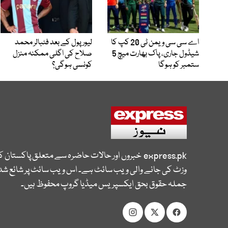
اے سی سی ویمن ٹی 20 کپ کا
لیور پول کے بعد فٹبالر محمد
شیڈول جاری، پاک بھارت میچ 5
صلاح کی اگلی ممکنہ منزل
ستمبر کو ہوگا
کونسی ہوگی؟
express.pk
خبروں اور حالات حاضرہ سے متعلق پاکستان 
وزٹ کی جانے والی ویب سائٹ ہے۔ اس ویب سائٹ پر شائع شدہ
جملہ حقوق بحق ایکسپریس میڈیا گروپ محفوظ ہیں۔