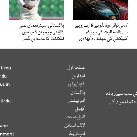
’مائی ٹوائز‘، رونالڈو نے 8 ارب روپے
پاکستانی اسپنر نعمان علی
سے زائد مالیت کی سپر کار
کاؤنٹی چیمپئن شپ میں
کلیکشن کی جھلک دکھا دی
لنکاشائر کا حصہ بن گئے
صفحۂ اول
 Urdu
تازہ ترین
rdu
غزہ لہو لہو
ws in
پاکستان
کی سب سے زیادہ
انٹر نیشنل
 Urdu
 تمام مواد کے
کھیل
انٹرٹینمنٹ
لائف اسٹائل
bune
ٹاپ ٹرینڈ
inment