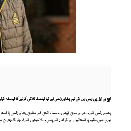
ایچ بی ایل پی ایس ایل کی ٹیم پشاور زلمی نے نیا ٹیلنٹ تلاش کرنے کا فیصلہ کرتے 
پشاور زلمی کے صدر اور سابق کپتان انضمام الحق کے مطابق پشاور زلمی پاکستا
یورپ میں مقیم پاکستانیوں اور کرکٹرز کے پاس صلاحیتوں کے اظہار کا بہترین م