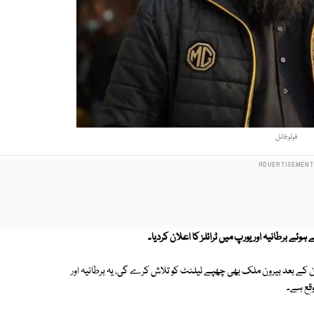
فوٹو:فائل
ہوئے برطانیہ اور یورپ میں ٹرائلز کا اعلان کردیا۔
ن کے بعد بیرون ملک بھی چھپے ٹیلنٹ کو تلاش کرے گی، یہ برطانیہ اور
وقع ہے۔