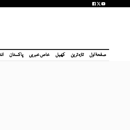
صفحۂ اول
تازہ ترین
کھیل
خاص خبریں
پاکستان
انٹ