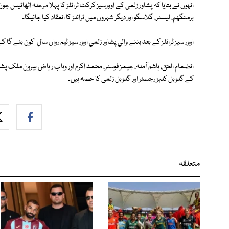
انہوں نے بتایا کہ پشاور زلمی کے اوورسیز کرکٹ ٹرائلز کا پہلا مرحلہ اٹھائیس
برمنگھم، لیسٹر، گلاسگو اور دیگر شہروں میں ٹرائلز کا انعقاد کیا جائیگا۔
اوور سیز ٹرائلز کے بعد بننے والی پشاور زلمی اوور سیز ٹیم رواں سال 'کون بنے گ
انضمام الحق، ہاشم آملہ، جیمز فوسٹر، محمد اکرم اور وہاب ریاض بیرون ملک پ
کے گلوبل کلبز رجسٹر اور گلوبل زلمی کا حصہ ہیں۔
متعلقہ