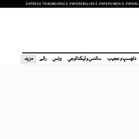
EXPRESS TRIBUNE
URDU E-PAPER
ENGLISH E-PAPER
SINDHI E-PAPER
L
دلچسپ و عجیب
سائنس و ٹیکنالوجی
بزنس
رائے
مزید