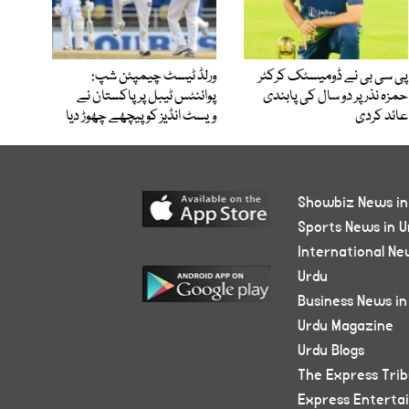
پی سی بی نے ڈومیسٹک کرکٹر
ورلڈ ٹیسٹ چیمپئن شپ:
حمزہ نذر پر دو سال کی پابندی
پوائنٹس ٹیبل پر پاکستان نے
عائد کردی
ویسٹ انڈیز کو پیچھے چھوڑ دیا
Showbiz News in
Sports News in U
International Ne
Urdu
Business News in
Urdu Magazine
Urdu Blogs
The Express Tri
Express Enterta