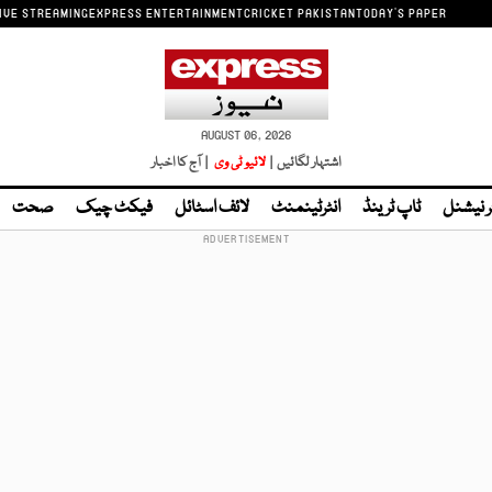
IVE STREAMING
EXPRESS ENTERTAINMENT
CRICKET PAKISTAN
TODAY'S PAPER
AUGUST 06, 2026
اشتہار لگائیں |
لائیو ٹی وی
| آج کا اخبار
ر نیشنل
ٹاپ ٹرینڈ
انٹرٹینمنٹ
لائف اسٹائل
فیکٹ چیک
صحت