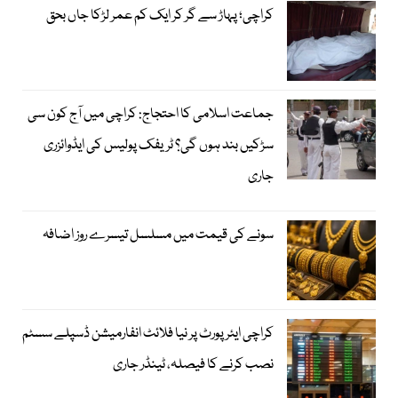
کراچی؛ پہاڑ سے گر کر ایک کم عمر لڑکا جاں بحق
جماعت اسلامی کا احتجاج: کراچی میں آج کون سی
سڑکیں بند ہوں گی؟ ٹریفک پولیس کی ایڈوائزری
جاری
سونے کی قیمت میں مسلسل تیسرے روز اضافہ
کراچی ایئرپورٹ پر نیا فلائٹ انفارمیشن ڈسپلے سسٹم
نصب کرنے کا فیصلہ، ٹینڈر جاری