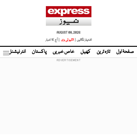
AUGUST 08, 2026
اشتہار لگائیں |
لائیو ٹی وی
| آج کا اخبار
صفحۂ اول
تازہ ترین
کھیل
خاص خبریں
پاکستان
انٹر نیشنل
ٹا