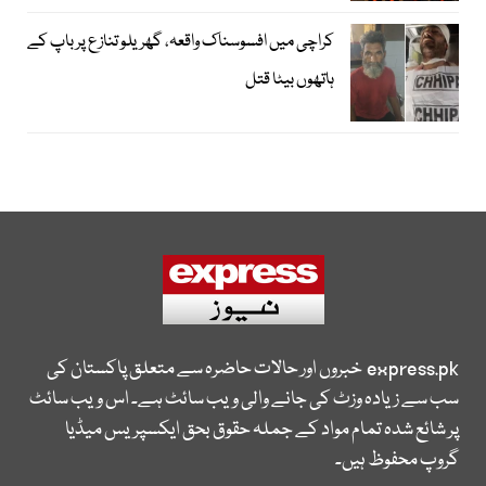
کراچی میں افسوسناک واقعہ، گھریلو تنازع پر باپ کے
ہاتھوں بیٹا قتل
express.pk
خبروں اور حالات حاضرہ سے متعلق پاکستان کی
سب سے زیادہ وزٹ کی جانے والی ویب سائٹ ہے۔ اس ویب سائٹ
پر شائع شدہ تمام مواد کے جملہ حقوق بحق ایکسپریس میڈیا
گروپ محفوظ ہیں۔