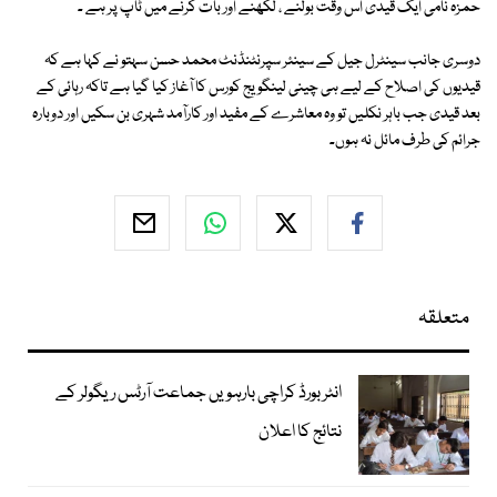
حمزہ نامی ایک قیدی اس وقت بولنے ، لکھنے اور بات کرنے میں ٹاپ پر ہے ۔
دوسری جانب سینٹرل جیل کے سینئر سپرنٹنڈنٹ محمد حسن سہتو نے کہا ہے کہ
قیدیوں کی اصلاح کے لیے ہی چینی لینگویج کورس کا آغاز کیا گیا ہے تاکہ رہائی کے
بعد قیدی جب باہر نکلیں تو وہ معاشرے کے مفید اور کارآمد شہری بن سکیں اور دوبارہ
جرائم کی طرف مائل نہ ہوں۔
متعلقہ
انٹر بورڈ کراچی بارہویں جماعت آرٹس ریگولر کے
نتائج کا اعلان