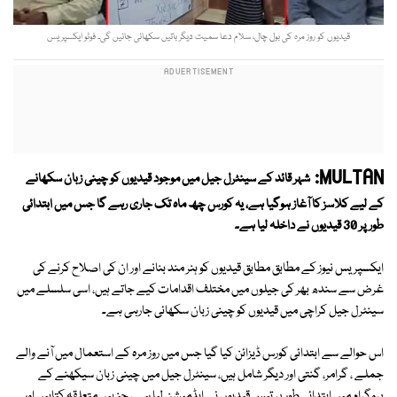
قیدیوں کو روز مرہ کی بول چال، سلام دعا سمیت دیگر باتیں سکھائی جائیں گی۔ فوٹو ایکسپریس
MULTAN:
شہر قائد کے سینٹرل جیل میں موجود قیدیوں کو چینی زبان سکھانے
کے لیے کلاسز کا آغاز ہوگیا ہے، یہ کورس چھ ماہ تک جاری رہے گا جس میں ابتدائی
طور پر 30 قیدیوں نے داخلہ لیا ہے۔
ایکسپریس نیوز کے مطابق مطابق قیدیوں کو ہنر مند بنانے اور ان کی اصلاح کرنے کی
غرض سے سندھ بھر کی جیلوں میں مختلف اقدامات کیے جاتے ہیں، اسی سلسلے میں
سینٹرل جیل کراچی میں قیدیوں کو چینی زبان سکھائی جارہی ہے۔
اس حوالے سے ابتدائی کورس ڈیزائن کیا گیا جس میں روز مرہ کے استعمال میں آنے والے
جملے ، گرامر، گنتی اور دیگر شامل ہیں، سینٹرل جیل میں چینی زبان سیکھنے کے
پروگرام میں ابتدائی طور پر تیس قیدیوں نے ایڈمیشن لیا ہے ، جنہیں متعلقہ کتابیں اور