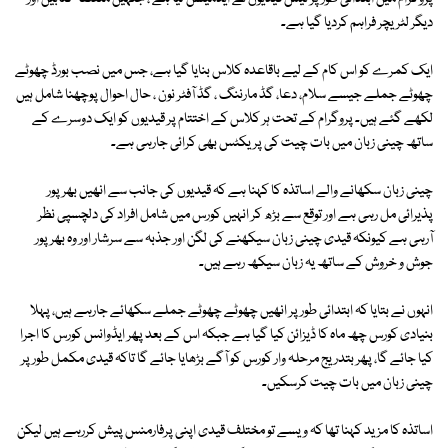
دیگر لٹریچر فراہم کردیا گیا ہے۔
ایک کمرے کو اس کام کے لیے باقاعدہ کلاس بنایا گیا ہے، جس میں نصب بورڈ چھوٹے
چھوٹے جملے جیسے سلام، دعا، گڈ مارننگ ، گڈ آفٹر نون ، حال احوال پوچھنا شامل ہیں
لکھے گئے ہیں۔ پروگرام کے تحت ہر کلاس کے اختتام پر قیدیوں کو ایک دوسرے کے
ساتھ چینی زبان میں بات چیت کی پریکٹس بھی کرائی جارہی ہے۔
چینی زبان سکھانے والے اساتذہ کا کہنا ہے کہ قیدیوں کی جانب سے انھیں بھرپور
پذیرائی مل رہی ہے اور توقع سے بڑھ کر انہیں کورس میں شامل افراد کی دلچسپی نظر
آرہی ہے کیونکہ قیدی چینی زبان سیکھنے کی لگن اور جذبہ سے سرشار اور وہ بھرپور
جوش و خروش کے ساتھ یہ زبان سیکھ رہے ہیں۔
انہوں نے بتایا کہ ابتدائی طور پر انھیں چھوٹے چھوٹے جملے سکھائے جارہے ہیں، پہلا
بنیادی کورس چھ ماہ کا ڈیزائن کیا گیا ہے جبکہ اس کے بعد پھر ایڈوانس کورس کا اجرا
کیا جائے گا، پھر بتدریج مرحلہ وار کورس کو آگے بڑھایا جائے گا تاکہ قیدی مکمل طور پر
چینی زبان میں بات چیت کرسکیں۔
اساتذہ کا مزید کہنا تھا کہ ویسے تو مختلف قیدی اپنی پرفارمنس پیش کررہے ہیں لیکن