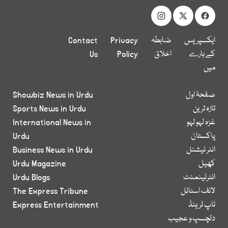
ایکسپریس
ضابطہ
Privacy
Contact
کے بارے
اخلاق
Policy
Us
میں
صفحۂ اول
Showbiz News in Urdu
تازہ ترین
Sports News in Urdu
غزہ لہو لہو
International News in
پاکستان
Urdu
انٹر نیشنل
Business News in Urdu
کھیل
Urdu Magazine
انٹرٹینمنٹ
Urdu Blogs
لائف اسٹائل
The Express Tribune
ٹاپ ٹرینڈ
Express Entertainment
دلچسپ و عجیب