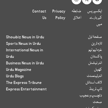
ایکسپریس
ضابطہ
Privacy
Contact
کے بارے
اخلاق
Policy
Us
میں
صفحۂ اول
Showbiz News in Urdu
تازہ ترین
Sports News in Urdu
غزہ لہو لہو
International News in
پاکستان
Urdu
انٹر نیشنل
Business News in Urdu
کھیل
Urdu Magazine
انٹرٹینمنٹ
Urdu Blogs
لائف اسٹائل
The Express Tribune
ٹاپ ٹرینڈ
Express Entertainment
دلچسپ و عجیب
صحت