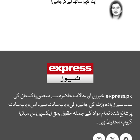
اپنا کچرا ساتھ لے کر جائیں!
express.pk
خبروں اور حالات حاضرہ سے متعلق پاکستان کی
سب سے زیادہ وزٹ کی جانے والی ویب سائٹ ہے۔ اس ویب سائٹ
پر شائع شدہ تمام مواد کے جملہ حقوق بحق ایکسپریس میڈیا
گروپ محفوظ ہیں۔