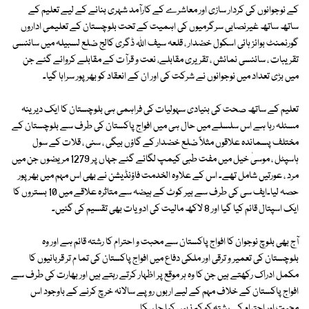
کے نوجوانوں کی کردار سازی اور معاشرے کے کارآمد شہری بنانے کے لیے تعلیم کے
ساتھ ساتھ غیرنصابی سرگرمیوں کی اہمیت کے تحت بلوچستان کے تعلیمی اداروں
گورنمنٹ بوائز ہائی اسکول خضدار ، قلعہ سیف اللہ ڈگری کالج ضلع لسبیلہ میں سائنسی
تقریبات ، سائنسی نمائش ، تقریری مقابلے، نعت و قرآت کے مقابلے کروائے گئے جن
میں بڑی تعداد میں نوجوانوں نے شرکت کی اور ان کے انعقاد کو بھرپور سراہا گیا۔
تعلیم کے ساتھ صحت کی بنیادی سہولیات کی فراہمی ہی بلوچستان کا ایک دیرینہ
مسئلہ رہا ہے اس سلسلے میں حال ہی میں افواج پاکستان کی طرف سے بلوچستان کے
مختلف پسماندہ علاقوں مثلاً ضلع خضدار کے گاؤں بیگی ، سنی ، قلات کے سول
ہاسپٹل ، موسیٰ خیل میں مفت طبی کیمپ لگائے گئے جہاں پر 1279 مریضوں جن میں
مرد ، عورتیں شامل تھے۔ اس کے علاوہ الخدمت فاؤنڈیشن نے بھی اس مہم میں بھرپور
حصہ لیا۔ایف سی کی طرف سے بیر کوٹ کے ہیضہ سے متاثرہ علاقے میں 10 بستروں کا
ایک اسپتال قائم کیا گیا اور 8 لاکھ مالیت کی ادویات بھی تقسیم کی گئیں۔
آج بھی بلوچ نوجوان کا افواج پاکستان سے محبت و احترام کا رشتہ قائم ہے اور وہ
بلوچستان کی تعمیر و ترقی اور ملکی دفاع میں افواج پاکستان کی تما م تر قربانیوں کا
مکمل ادراک رکھتے ہیں جن کا وہ ہر موقع پر اظہار کرتے رہتے ہیں اور بھارت کی طرف سے
افواج پاکستان کے خلاف مہم کے لیے اربوں روپے سالانہ خرچ کرنے کے باوجود اس
محبت اور احترام کے رشتہ کو کم نہیں کیا جا سکا۔