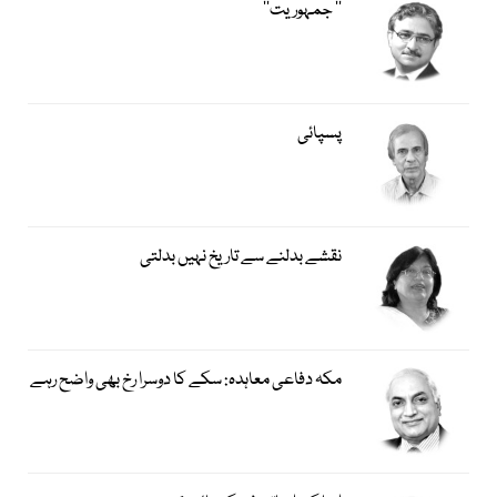
’’ جمہوریت‘‘
پسپائی
نقشے بدلنے سے تاریخ نہیں بدلتی
مکہ دفاعی معاہدہ: سکے کا دوسرا رخ بھی واضح رہے