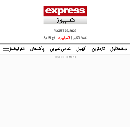
AUGUST 09, 2026
اشتہار لگائیں |
لائیو ٹی وی
| آج کا اخبار
صفحۂ اول
تازہ ترین
کھیل
خاص خبریں
پاکستان
انٹر نیشنل
ٹا