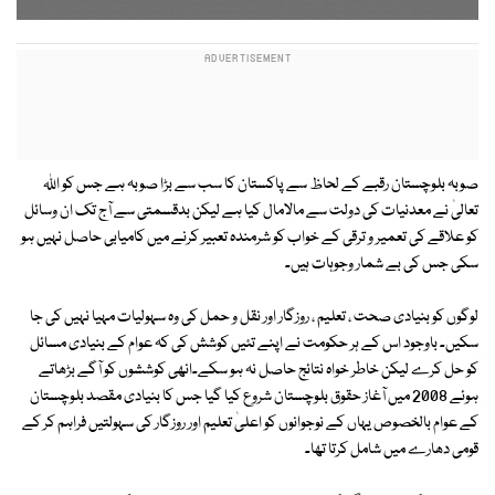
صوبہ بلوچستان رقبے کے لحاظ سے پاکستان کا سب سے بڑا صوبہ ہے جس کو اللہ
تعالیٰ نے معدنیات کی دولت سے مالامال کیا ہے لیکن بدقسمتی سے آج تک ان وسائل
کو علاقے کی تعمیر و ترقی کے خواب کو شرمندہ تعبیر کرنے میں کامیابی حاصل نہیں ہو
سکی جس کی بے شمار وجوہات ہیں۔
لوگوں کو بنیادی صحت ، تعلیم ، روزگار اور نقل و حمل کی وہ سہولیات مہیا نہیں کی جا
سکیں۔ باوجود اس کے ہر حکومت نے اپنے تئیں کوشش کی کہ عوام کے بنیادی مسائل
کو حل کرے لیکن خاطر خواہ نتائج حاصل نہ ہو سکے۔انھی کوششوں کو آگے بڑھاتے
ہوئے 2008 میں آغاز حقوق بلوچستان شروع کیا گیا جس کا بنیادی مقصد بلوچستان
کے عوام بالخصوص یہاں کے نوجوانوں کو اعلیٰ تعلیم اور روزگار کی سہولتیں فراہم کر کے
قومی دھارے میں شامل کرتا تھا۔