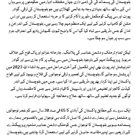
بلوچستان کی پسماندگی کی ذمے داری جہاں مختلف ادوار میں حکومتوں پر ہے وہاں
اس کے ساتھ ساتھ بنیادی وجہ وہ عالمی کھلاڑی ہیں جو بلوچستان کی ترقی، گوادر
پورٹ اور سی پیک کو مکمل طور پر ناکام کرنے کا ہر حربہ استعمال کر رہے ہیں اور اس
مشن کو کامیاب کرنے کے لیے ایک منظم مہم چلا رہے ہیں۔ بلوچستان کے اندر امن و
امان کو جس طریقے سے تباہ کیا گیا اس کا واضح ثبوت کلبوشن یادیو کے اعتراف جرم
سے سب پر عیاں ہو چکا ہے۔
لیکن تمام تر ملک و دشمن عناصر کی پلاننگ ، جارحانہ عزائم اور پاک فوج کے خلاف
مربوط پروپیگنڈا مہم کے باوجود بلوچستان میں سی پیک پر کام جاری ہے اور گوادر
انٹرنیشنل ایئرپورٹ بھی اپنی تکمیل کے آخری مراحل میں ہے وہ انشاء اللہ 2023 میں
آپریشنل ہو جائے گا۔بلوچستان کی تعمیر و ترقی نوجوانوں کی فلاح و بہبود کے لیے افواج
پاکستان نے اپنا کردار بھرپور طریقے سے ادا کیا ہے۔ جس میں بلوچستان کے اندر
کیڈٹ کالجز اور تعلیمی اداروں اور ہاسپیٹل کا قیام شامل ہے جس کا مقصد وہاں کے
لوگوں کو جدید تعلیم کے ساتھ ساتھ علاج و معالجہ کی سہولیات فراہم کرنا ہے۔
ایک سروے کے مطابق پاکستان کی آبادی کا 65 فی صد 30 سال سے کم عمر نوجوانوں
پر مشتمل ہے اور ہمارے دشمن کا اصل ٹارگٹ ہی نوجوان ہیں بالخصوص ہمارے
پسماندہ صوبے بلوچستان کا نوجوان جس کو ملک دشمن عناصر مذموم پروپیگنڈے
کے ذریعے سے اپنے مقاصد حاصل کرنے کے لیے استعمال کرنا چاہتے ہیں۔بلوچستان