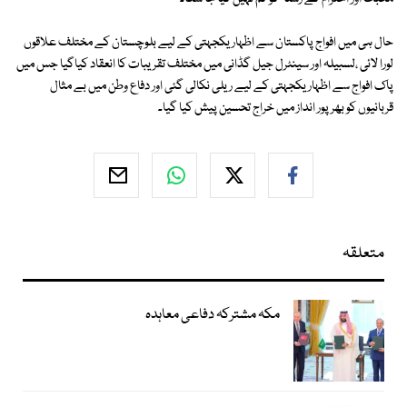
حال ہی میں افواج پاکستان سے اظہار یکجہتی کے لیے بلوچستان کے مختلف علاقوں
لورا لائی ،لسبیلہ اور سینٹرل جیل گڈانی میں مختلف تقریبات کا انعقاد کیاگیا جس میں
پاک افواج سے اظہار یکجہتی کے لیے ریلی نکالی گئی اور دفاع وطن میں بے مثال
قربانیوں کو بھرپور انداز میں خراج تحسین پیش کیا گیا۔
متعلقہ
مکہ مشترکہ دفاعی معاہدہ