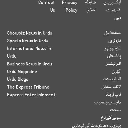
ایکسپریس
ضابطہ
Privacy
Contact
کے بارے
اخلاق
Policy
Us
میں
صفحۂ اول
Showbiz News in Urdu
تازہ ترین
Sports News in Urdu
غزہ لہو لہو
International News in
پاکستان
Urdu
انٹر نیشنل
Business News in Urdu
کھیل
Urdu Magazine
انٹرٹینمنٹ
Urdu Blogs
لائف اسٹائل
The Express Tribune
ٹاپ ٹرینڈ
Express Entertainment
دلچسپ و عجیب
صحت
سونے کے نرخ
پیٹرولیم مصنوعات کی قیمتیں