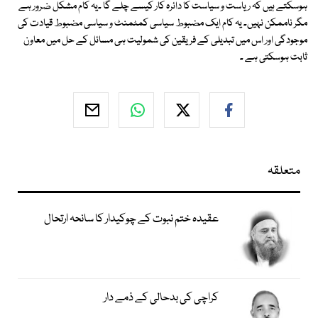
ہوسکتے ہیں کہ ریاست و سیاست کا دائرہ کار کیسے چلے گا ۔یہ کام مشکل ضرور ہے
مگر ناممکن نہیں۔ یہ کام ایک مضبوط سیاسی کمٹمنٹ و سیاسی مضبوط قیادت کی
موجودگی اور اس میں تبدیلی کے فریقین کی شمولیت ہی مسائل کے حل میں معاون
ثابت ہوسکتی ہے ۔
متعلقہ
عقیدہ ختم نبوت کے چوکیدار کا سانحہ ارتحال
کراچی کی بدحالی کے ذمے دار