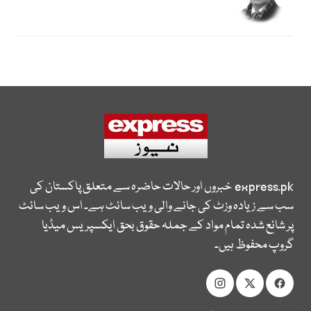
express.pk
خبروں اور حالات حاضرہ سے متعلق پاکستان کی
سب سے زیادہ وزٹ کی جانے والی ویب سائٹ ہے۔ اس ویب سائٹ
پر شائع شدہ تمام مواد کے جملہ حقوق بحق ایکسپریس میڈیا
گروپ محفوظ ہیں۔