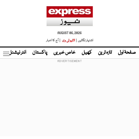
AUGUST 06, 2026
اشتہار لگائیں |
لائیو ٹی وی
| آج کا اخبار
صفحۂ اول
تازہ ترین
کھیل
خاص خبریں
پاکستان
انٹر نیشنل
ٹا