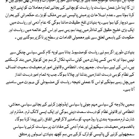
جب اہل سیاست کو موقع ملتا ہے اور بہت سے امور پر اختیارات و وسائل بھی ہوتے ہیں تو
ان کا اپنا طرز عمل سیاست یا ریاست کو بچانے کے بجائے تمام معاملات کو اپنے تابع
کرنا ہوتا ہے ۔ عدم اصلاحات پر مبنی پالیسی نے ہی ملک کو بڑے حکمرانی کے بحران
سے دوچار کیا ہوا ہے۔ یہ بنیادی تلخ حقیقت ماننا ہوگی کہ عام آدمی اور ریاست میں
ایک بڑی خلیج حقوق کے تناظر میں پیدا ہو رہی ہے اور اس کے خاتمہ میں ریاست اور
حکومت کے باہمی تعلق سے غیر معمولی اقدامات ہر سطح پر ناگزیر ہوگئے ہیں ۔
بنیادی طور پر اگر ہم نے ریاست کو مضبوط بنانا ہے تو یہ کام کسی سیاسی چٹکی سے
نہیں ہونا اور نہ ہی کسی پٹاری میں کوئی سانپ نکال کر ہم جن کو بوتل میں بند کرسکتے
ہیں۔ اس کے لیے سیاست ، جمہوریت ، انتظامی و قانونی امور اور معیشت سمیت انصاف
کے نظام کو ہی درست انداز میں بدلنا اور چلانا ہوگا۔ جب یہ تمام امور درست انداز
میںچل رہے ہونگے تو اس کا عملی نتیجہ ریاست کی مضبوطی کی صورت میں سامنے
آتا ہے۔
ہمیں بلاوجہ کی سیاسی مہم جوئی یا سیاسی ایڈونچرز کرنے کے بجائے سیاسی، معاشی،
انتظامی اور قانونی نظام کو درست سمت دینی ہوگی اور ایک ایسی لانگ ٹرم ، مڈٹرم اور
شارٹ ٹرم منصوبہ بندی یا روڈ میپ کو سامنے لاکر قومی اتفاق رائے پیدا کرنا ہوگا۔
بالخصوص معیشت، سیکیورٹی اور عام آدمی کے مفادات پر سیاست کرنے یا سیاسی
سمجھوتے کرنے کی پالیسی کو ترک کرکے ہی ہم کچھ بنیادی اصولوں پر متفق