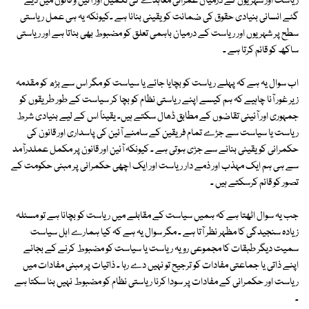
ریاست اور شہریوں کے درمیان عمرانی معاہدے کی تکمیل اور آئین و قانون میں دیے
گئے انسانی بنیادی حقوق کی ضمانت کو یقینی بنانا ہے ۔کیونکہ یہ ہی عمل ریاستی
سطح پر شہریوں اور ریاست کے درمیان باہمی تعلق کو مضبوط بھی بناتا ہے اور ریاستی
ساکھ کو قائم کرتا ہے ۔
اب سوال یہ ہے کہ پہلے ریاست کو بچایا جائے یا سیاست کو مگر اس سے بڑھ کو مقدمہ
زیر غور آنا چاہیے کہ ہم کیسے اپنے ریاستی نظام کو بچا کر سیاست کے طور طریقوں کو
جمہوری اور آئینی تقاضوں کے مطابق ڈھال سکتے ہیں۔ یقیناً اس کے لیے بنیادی شرط
ریاست یا سیاست سے جڑے تمام فریقین کے سامنے آئین کی پاسداری اور قانون کی
حکمرانی کو یقینی بنانے سے جڑی ہوتی ہے ۔ کیونکہ آئین اور قانون پر مکمل عملدرآمد
سے ہی ہم ایک مہذب اور ذمے دار ریاست اور ایک اچھی حکمرانی پر مبنی حکومت کے
تصور کو قائم کرسکتے ہیں ۔
جب یہ سوال اٹھتا ہے کہ ہمیں سیاست کے مقابلے میں ریاست کو بچانا ہے تو مسئلہ
زیادہ سنجیدگی کا مظہر نظر آتا ہے ۔ مگر سوال یہ ہے کہ کیا ہمارے اہل سیاست
سمیت دیگر طبقات کا مجموعی رویہ ریاست یا سیاست کو مضبوط کرنے کے بجائے
اپنے ذاتی یا جماعتی مفادات کو ترجیح تو نہیں دے رہا ۔ ذاتیات پر مبنی مفادات میں
ریاست اور حکمرانی کے مفادات پر سودا کرنا ریاستی نظام کو مضبوط نہیں بنا سکتا ہے
۔