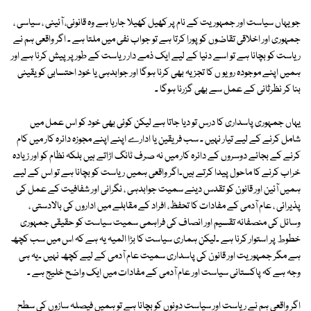
جو یہاں سیاست اور جمہوریت کے نام پر کھیل کھیلا جارہا ہے وہ قانونی، آئینی ، سیاسی ،
جمہوری اور اخلاقی تقاضوں کو پورا کرتا ہے تو جواب نفی میں ملتا ہے ۔ اگر واقعی ہم نے
ریاست کو بچانا ہے تو اسے دنیا کے لیے ایک ذمے دار ریاست کے طور پر پیش کرنا ہے اور
ہمیں اپنے موجودہ رویو ں کا تجزیہ بھی کرنا ہوگا اور جوابدہی یا خود احتسابی کو یقینی
بنا کر نظرثانی کے عمل سے بھی گزرنا ہوگا ۔
یہاں جمہوری پاسداری کا درس تو دیا جاتا ہے لیکن کوئی بھی خود کو اس عمل میں
شامل کرنے کے لیے تیار نہیں ۔ سب فریقین یا ادارے اپنے اپنے مجوزہ دائرہ کار میں کام
کرنے کے بجائے دوسروں کے دائرہ کار میں نہ صرف ٹانگ اڑاتے ہیں بلکہ نظام کو اور زیادہ
خراب کرنے کا ماحول پیدا کرتے ہیں۔اگر واقعی ہمیں ریاست کو بچانا ہے تو اس کے لیے
ہمیں آئین اور قانون کو تقدس دینے سمیت جوابدہی ، نگرانی اور شفافیت کے عمل کی
پذیرائی ، عام آدمی کے مفادات کا تحفظ، افراد کے مقابلے میں اداروں کی بالادستی ،
وسائل کی منصفانہ تقسیم اور انصاف کی فراہمی سمیت سیاست کو حقیقی جمہوری
خطوط پر استوار کرنا ہے ۔لیکن ہماری سیاست کا بڑا المیہ یہ ہے کہ اس میں سب کچھ
ہے مگر جمہوریت اور قانون کی پاسداری سمیت عام آدمی کے لیے کچھ نہیں ۔یہ ہی
وجہ ہے کہ پاکستانی سیاست اور عام آدمی کے مفادات میں ایک واضح خلیج ہے ۔
اگر واقعی ہم نے ریاست اور سیاست دونوں کو بچانا ہے تو ہمیں فیصلہ سازوں کی سطح