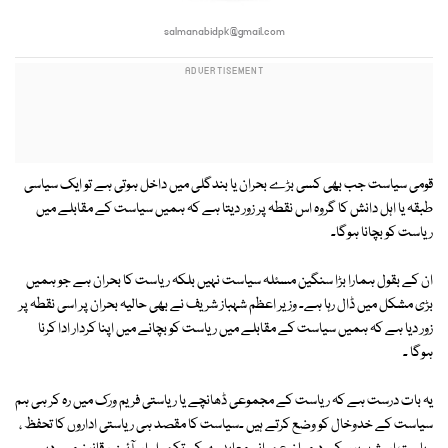
salmanabidpk@gmail.com
قومی سیاست جب بھی کسی بڑے بحران یا بندگلی میں داخل ہوتی ہے تو ایک سیاسی
طبقہ یا اہل دانش کا گروہ اس نقطہ پر زور دیتا ہے کہ ہمیں سیاست کے مقابلے میں
ریاست کو بچانا ہوگا۔
ان کے بقول ہمارا بڑا سنگین مسئلہ سیاست نہیں بلکہ ریاست کا بحران ہے جو ہمیں
بڑی مشکل میں ڈال رہا ہے۔ وزیر اعظم شہباز شریف نے بھی حالیہ بحران پر اسی نقطہ پر
زور دیا ہے کہ ہمیں سیاست کے مقابلے میں ریاست کو بچانے میں اپنا کردار ادا کرنا
ہوگا ۔
یہ بات درست ہے کہ ریاست کے مجموعی ڈھانچے یا ریاستی فریم ورک میں رہ کر ہی ہم
سیاست کے خدوخال کو وضع کرتے ہیں ۔سیاست کا مقصد ہی ریاستی اداروں کا تحفظ ،