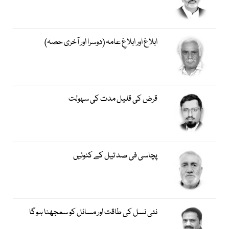
ابلاغ اور ابلاغِ عامہ (دوسرا اور آخری حصہ)
قرض کی قلیل مدت کی سہولت
پچاسی فی صد تیل کے کنوئیں
نئی نسل کی طاقت اور مسائل کو سمجھنا ہوگا