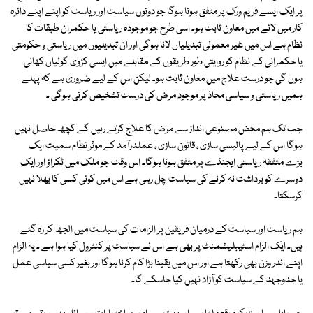
پر ایک ایسے فریم ورک پر متفق ہونا ہوگا جو دونوں سیاست اور ریاست کو اپنے اپنے دائرہ
کار میں لانے میں معاون ثابت ہو۔ اسی طرح جو موجودہ ریاستی یا حکمران طبقات کا
نظام ہے اس میں غیر معمولی تبدیلیاں لانا ہوگی اور ان تبدیلیوں میں ریاستی و حکومتی
یا حکمرانی کے نظام کو روایتی طور طریقوں کے مقابلے میں ایسی کڑوی گولیاں کھانی
ہوں گی جو درست علاج میں معاون ثابت ہو۔ لیکن اس کے لیے ضروری ہے کہ پہلے
ہمیں ریاستی و سیاسی محاذ پر موجود مرض کی درست تشخیص کرنی ہوگی ۔
جب تک ہم محض مصنوعی انداز سے مرض کا علاج کرتے رہیں گے کچھ حاصل نہیں
ہوگا اس کے لیے پالیسی سازی ، قانون سازی ، عملدرآمد کے موثر نظام سمیت ایک
بڑے متفقہ ریاستی ایجنڈے پر متفق ہونا ہوگا۔ اس وقت جو ملک میں ٹکراؤ اور ایک
دوسرے کو برداشت نہ کرنے کی سیاست چل رہی ہے اس میں کوئی کسی کا بھلا نہیں
کرسکتا۔
ہم ریاست اور سیاست کے درمیان فریقین پر الزامات کی سیاست میں الجھ کر رہ گئے
ہیں۔ ایک الزام اسٹیبلیشمنٹ پر بھی ہے اس نے سیاست پر کنٹرول کیا ہوا ہے ۔ یہ الزام
اپنے اندر وزن بھی رکھتا ہے اور اس میں یقینا بڑا کام کرنا ہوگا اور بغیر کسی سیاسی عمل
یا جدوجہد کے سیاست کو آزاد نہیں کیا جاسکے گا۔