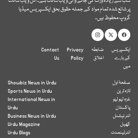
سب سے زیادہ وزٹ کی جانے والی ویب سائٹ ہے۔ اس ویب سائٹ
پر شائع شدہ تمام مواد کے جملہ حقوق بحق ایکسپریس میڈیا
گروپ محفوظ ہیں۔
ایکسپریس
ضابطہ
Privacy
Contact
کے بارے
اخلاق
Policy
Us
میں
صفحۂ اول
Showbiz News in Urdu
تازہ ترین
Sports News in Urdu
غزہ لہو لہو
International News in
پاکستان
Urdu
انٹر نیشنل
Business News in Urdu
کھیل
Urdu Magazine
انٹرٹینمنٹ
Urdu Blogs