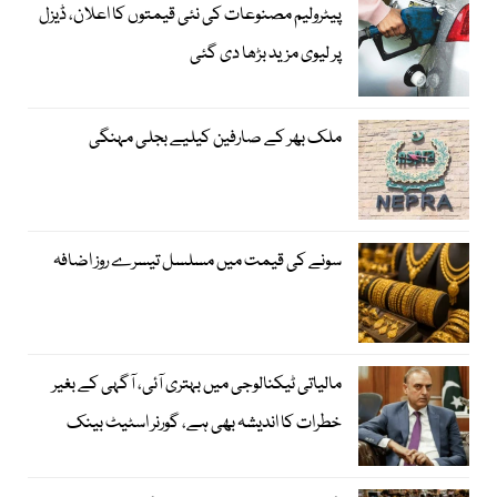
پیٹرولیم مصنوعات کی نئی قیمتوں کا اعلان، ڈیزل
پر لیوی مزید بڑھا دی گئی
ملک بھر کے صارفین کیلیے بجلی مہنگی
سونے کی قیمت میں مسلسل تیسرے روز اضافہ
مالیاتی ٹیکنالوجی میں بہتری آئی، آگہی کے بغیر
خطرات کا اندیشہ بھی ہے، گورنر اسٹیٹ بینک