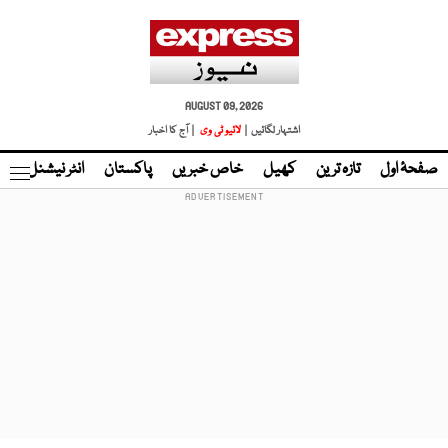
AUGUST 09, 2026
اشتہار لگائیں |
لائیو ٹی وی
| آج کا اخبار
صفحۂ اول
تازہ ترین
کھیل
خاص خبریں
پاکستان
انٹر نیشنل
ٹا