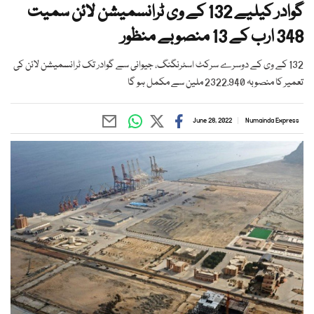
گوادر کیلیے 132 کے وی ٹرانسمیشن لائن سمیت
348 ارب کے 13 منصوبے منظور
132 کے وی کے دوسرے سرکٹ اسٹرنگنگ، جیوانی سے گوادر تک ٹرانسمیشن لائن کی
تعمیر کا منصوبہ 2322.940 ملین سے مکمل ہو گا
June 28, 2022
Numainda Express