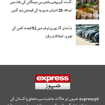
اگست کے پہلے ہفتے ہی مہنگائی کی رفتار میں
اضافہ، 20 اشیائے ضروریہ کی قیمتیں بڑھ گئیں
درآمدی گاڑیوں پر ٹیرف میں 52 فیصد کمی کی
تجویز، اختلافات برقرار
express.pk
خبروں اور حالات حاضرہ سے متعلق پاکستان کی