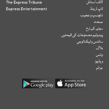
لائف اسٹائل
The Express Tribune
ٹاپ ٹرینڈ
Express Entertainment
دلچسپ و عجیب
صحت
سونے کے نرخ
پیٹرولیم مصنوعات کی قیمتیں
سائنس و ٹیکنالوجی
بلاگ
بزنس
ویڈیوز
جرائم