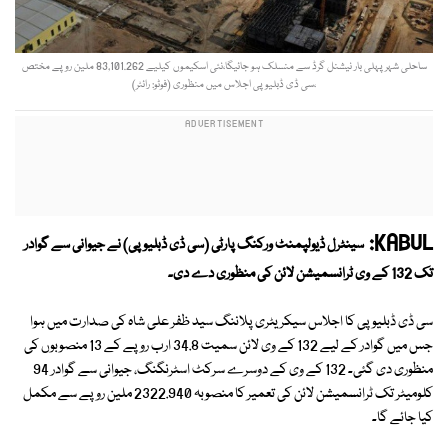
ساحلی شہر پہلی بار نیشنل گرڈ سے منسلک ہو جائیگا،نئی اسکیموں کیلیے 83,101.262 ملین روپے مختص
،سی ڈی ڈبلیو پی اجلاس میں منظوری (فوٹو: رائٹر)
KABUL:
سینٹرل ڈیولپمنٹ ورکنگ پارٹی (سی ڈی ڈبلیو پی) نے جیوانی سے گوادر
تک 132 کے وی ٹرانسمیشن لائن کی منظوری دے دی۔
سی ڈی ڈبلیو پی کا اجلاس سیکریٹری پلاننگ سید ظفر علی شاہ کی صدارت میں ہوا
جس میں گوادر کے لیے 132 کے وی لائن سمیت 34.8 ارب روپے کے 13 منصوبوں کی
منظوری دی گئی۔ 132 کے وی کے دوسرے سرکٹ اسٹرنگنگ، جیوانی سے گوادر 94
کلومیٹر تک ٹرانسمیشن لائن کی تعمیر کا منصوبہ 2322.940 ملین روپے سے مکمل
کیا جائے گا۔