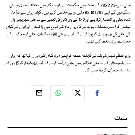
مالی سال-23 2022 کے بجٹ میں حکومت نے پاور سیکٹر میں مختلف جاری اور نئی
اسکیموں کے لیے 83,101.262 ملین روپے مختص کیے ہیں۔ گوادر ایران سے درآمد
شدہ بجلی پر انحصار کرتا ہے اور 132 کے وی لائن کی تعمیر سے ساحلی شہر پہلی بار
نیشنل گرڈ سے منسلک ہو جائے گا۔ رواں ماہ کے شروع میں پاکستان اور ایران نے گوادر
کی بجلی کی ضروریات کو پورا کرنے کے لیے اضافی 100 میگاواٹ بجلی فراہم کرنے کے
معاہدے پر دستخط کیے تھے۔
وزیر اعظم شہباز شریف نے گزشتہ جمعہ کو اپنے دورہ گوادر کے دوران کہا تھا کہ ایران
سے بلوچستان کے ساحلی علاقوں میں بجلی درآمد کرنے کے لیے ٹھیکیدار کو 15 دن کے
اندر اندر متحرک کر دیا جائے گا۔
متعلقہ