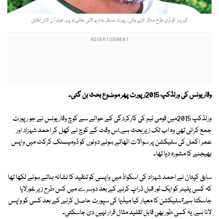
کیریئر کو بْری طرح متاثر کرنے والی رپورٹ منظر عام پر لائی جائے،اوپنر۔ فوٹو: آن لائن/فائل
وقار یونس کی ورلڈکپ 2015رپورٹ پھر موضوع بحث بن گئی۔
ورلڈکپ 2015میں قومی ٹیم کی کارکردگی کے حوالے سے کوچ وقار یونس نے جو رپورٹ
جمع کرائی تھی وہ اب تک زیربحث ہے،اس وقت کے کوچ نے کھل کر احمد شہزاد اور
عمر اکمل کی سلیکشن پر سوالات اٹھاتے ہوئے دونوں کو ڈومیسٹک کرکٹ میں واپس
بھیجنے کا مشورہ دیا تھا۔
سابق کپتان نے احمد شہزاد کی اسکواڈ میں واپسی کو تنقید کا نشانہ بناتے ہوئے لکھا تھا
کہ کسی پلیئر کو ایک ٹور قبل ڈراپ کرنے کے بعد دوسرے میں کس طرح زیر غورلایا
جاسکتا ہے؟سلیکشن کا معیار کیا میڈیا کی سپورٹ حاصل کرنے کے بعد کسی کو واپس
لانا ہے، یہ کسی طور بھی قابل تقلید مثال قرار نہیں دی جاسکتی۔