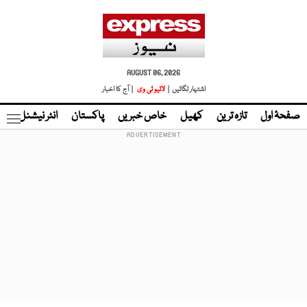
AUGUST 06, 2026
اشتہار لگائیں |
لائیو ٹی وی
| آج کا اخبار
صفحۂ اول
تازہ ترین
کھیل
خاص خبریں
پاکستان
انٹر نیشنل
ٹا