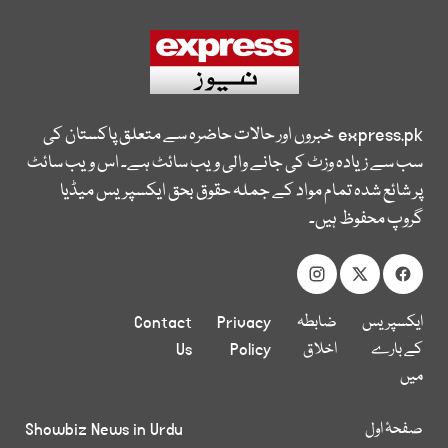
express.pk
خبروں اور حالات حاضرہ سے متعلق پاکستان کی
سب سے زیادہ وزٹ کی جانے والی ویب سائٹ ہے۔ اس ویب سائٹ
پر شائع شدہ تمام مواد کے جملہ حقوق بحق ایکسپریس میڈیا
گروپ محفوظ ہیں۔
ایکسپریس
ضابطہ
Privacy
Contact
کے بارے
اخلاق
Policy
Us
میں
صفحۂ اول
Showbiz News in Urdu