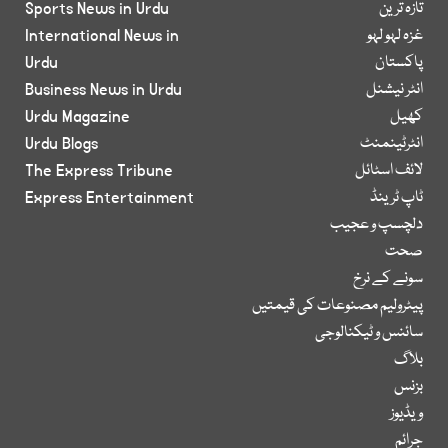
تازہ ترین
Sports News in Urdu
غزہ لہو لہو
International News in
پاکستان
Urdu
انٹر نیشنل
Business News in Urdu
کھیل
Urdu Magazine
انٹرٹینمنٹ
Urdu Blogs
لائف اسٹائل
The Express Tribune
ٹاپ ٹرینڈ
Express Entertainment
دلچسپ و عجیب
صحت
سونے کے نرخ
پیٹرولیم مصنوعات کی قیمتیں
سائنس و ٹیکنالوجی
بلاگ
بزنس
ویڈیوز
جرائم