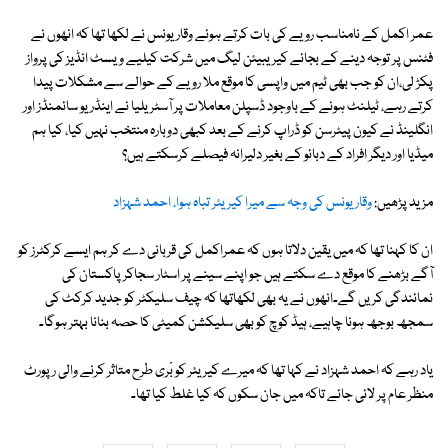
عمر اکمل کے نامناسب رویے کی بات کرتے ہوئے وقاریونس نے لکھا تھا کہ انھوں نے
فٹنس پر توجہ دینے کے بجائے کیریبیئن لیگ میں شرکت کیلیے ویسٹ انڈیز کی پرواز
پکڑ لی،ان کو جب بھی ٹیم میں واپسی کا موقع ملا رویے کے حوالے سے مشکلات پیدا
کرتے رہے، ٹیلنٹ ہونے کے باوجود ڈسپلن معاملات پر آسٹریلیا نے اینڈریو سائمنڈز اور
انگلینڈ نے کیون پیٹرسن کو ڈراپ کرنے کے بعد کبھی دوبارہ منتخب نہیں کیا، کیا ہم
میڈیا اور دیگر افراد کے دبائو کے بغیر دلیرانہ فیصلے کرسکتے ہیں؟
مزید پڑھیں:
وقار یونس کی وجہ سے میرا کیریئر تباہ ہوا، احمد شہزاد
ان کا کہنا تھا کہ میں یقین دلاتا ہوں کہ عمراکمل کی قربانی دے کر ہم ایسے کرکٹرز کو
آگے بڑھنے کا موقع دے سکتے ہیں جو اپنے سینے پر اسٹار سجاکر پاکستان کی
نمائندگی کریں گے۔انھوں نے یہ بھی لکھاتھا کہ چیف سلیکٹر کو جدید کرکٹ کی
سمجھ بوجھ ہونا چاہیے، ہیڈ کوچ کو بھی سلیکشن کمیٹی کا حصہ بنانا بہتر ہوگا۔
یاد رہے کہ احمد شہزاد نے کہا تھا کہ میرے کیریئر کو بْری طرح متاثر کرنے والی رپورٹ
منظر عام پر لائی جائے تاکہ میں جان سکوں کہ کیا غلط کیا تھا۔