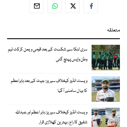
متعلقہ
سری لنکا سے شکست کے بعد قومی ویمن کرکٹ ٹیم
وطن واپس پہنچ گئی
ویسٹ انڈیز کیخلاف سیریز: جیت کے بعد بابراعظم
کا بیان سامنے آگیا
ویسٹ انڈیز کیخلاف سیریز: بابر اعظم اور عبداللہ
شفیق کا راج، بہترین کھلاڑی قرار