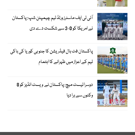
آئی ٹی ایف ماسٹرز ورلڈ ٹیم چیمپئن شپ: پاکستان
نے امریکا کو 0-3 سے شکست دے دی
پاکستان فٹ بال فیڈریشن کا جنوبی کوریا کی ہاکی
ٹیم کے اعزاز میں ظہرانے کا اہتمام
دوسرا ٹیسٹ میچ: پاکستان نے ویسٹ انڈیز کو 8
وکٹوں سے ہرا دیا