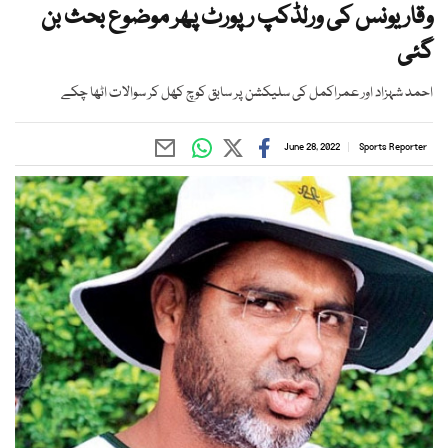
وقار یونس کی ورلڈکپ رپورٹ پھر موضوع بحث بن
گئی
احمد شہزاد اور عمراکمل کی سلیکشن پر سابق کوچ کھل کر سوالات اٹھا چکے
June 28, 2022
Sports Reporter