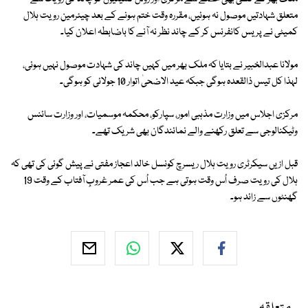
متعلق شہادتیں موصول نہ ہوئیں، مقررہ وقت ختم ہونے کے بعد چیئرمین رویت ہلال
کمیٹی نے پریس کانفرنس کر کے چاند نظر نہ آنے کا باضابطہ اعلان کیا۔
مولانا عبدالخبیر نے بتایا کہ ملک بھر میں کہیں چاند کی شہادت موصول نہیں ہوئی،
لہذا کل تیس ذالقعدہ ہوگی جبکہ عید الاضحیٰ اتوار 10 جولائی کو ہوگی۔
مرکزی اجلاس میں وزارت مذہبی امور، سپارکو، محکمہ موسمیات، اور وزارت سائنس
وٹیکنالوجی سے تعلق رکھنے والے نمائندگان بھی شریک تھے۔
قبل ازیں سیکرٹری رویت ہلال ریسرچ کونسل خالد اعجاز مفتی نے پیش گوئی کی تھی کہ
ہلال کی رویت صرف اُس وقت ہوتی ہے جب اُس کی عمر غروبِ آفتاب کے وقت 19
گھنٹوں سے زائد ہو۔
متعلقہ