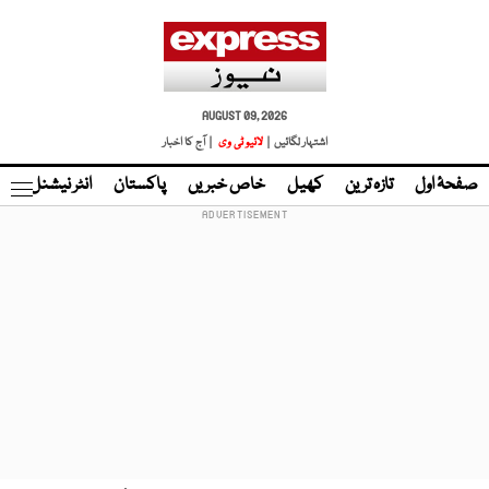
AUGUST 09, 2026
اشتہار لگائیں |
لائیو ٹی وی
| آج کا اخبار
صفحۂ اول
تازہ ترین
کھیل
خاص خبریں
پاکستان
انٹر نیشنل
ٹا