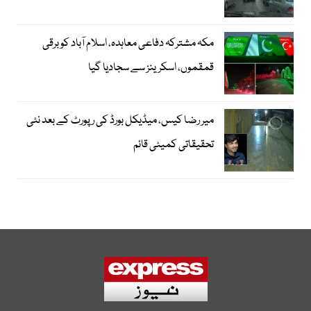
مکہ مشترکہ دفاعی معاہدہ، اسلام آباد کو برقی
قمقموں، اسکرینز سے سجادیا گیا
میر رضا کیس، میڈیکل بورڈ کی رپورٹ کے بعد نئی
تحقیقاتی کمیٹی قائم