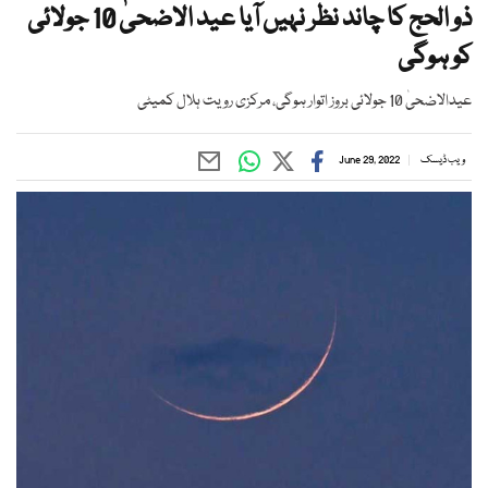
ذو الحج کا چاند نظر نہیں آیا عید الاضحیٰ 10 جولائی
کو ہوگی
عیدالاضحیٰ 10 جولائی بروز اتوار ہوگی، مرکزی رویت ہلال کمیٹی
ویب ڈیسک
June 29, 2022