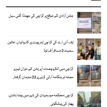
جشن آزادی کے موقع پر کراچی کی جھنڈا گلی سیل
ایف آئی اے کی کراچی ایئرپورٹ پر کارروائیاں، خاتون
سمیت 3 مسافر آف لوڈ
کراچی میں انکروچمنٹ آپریشن کے دوران ٹیم پر
حملہ اور ہنگامہ آرائی کرنے پر 33 ملزمان گرفتار
کراچی: محکمہ موسمیات کی شہر میں بوندا باندی،
پھوار کی پیشگوئی