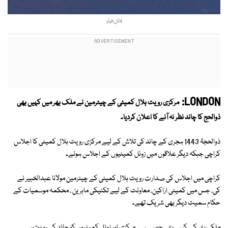
فائل:فوٹو
LONDON:
مرکزی رویت ہلال کمیٹی کے چیئرمین نے ملک بھر میں کہیں بھی
ذوالحج کا چاند نظر نہ آنے کا اعلان کردیا۔
ذوالحجۃ 1443 ہجری کے چاند کی تلاش کے لیے مرکزی رویت ہلال کمیٹی کا اجلاس
کراچی جبکہ دیگر علاقوں میں زونل کمیٹیوں کے اجلاس ہوئے۔
کراچی میں اجلاس کی صدارت رویت ہلال کمیٹی کے چیئرمین مولانا عبدالخبیر نے
کی، جس میں کمیٹی اراکین، معاونت کے لیے تکنیکی ماہرین ، محکمہ موسمیات کے
حکام سمیت دیگر بھی شریک تھے۔
ملک بھر کے کسی بھی حصے سے مرکزی اور زونل کمیٹیوں کو چاند کی رویت سے