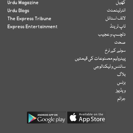
کھیل
Urdu Magazine
انٹرٹینمنٹ
Urdu Blogs
لائف اسٹائل
The Express Tribune
ٹاپ ٹرینڈ
Express Entertainment
دلچسپ و عجیب
صحت
سونے کے نرخ
پیٹرولیم مصنوعات کی قیمتیں
سائنس و ٹیکنالوجی
بلاگ
بزنس
ویڈیوز
جرائم