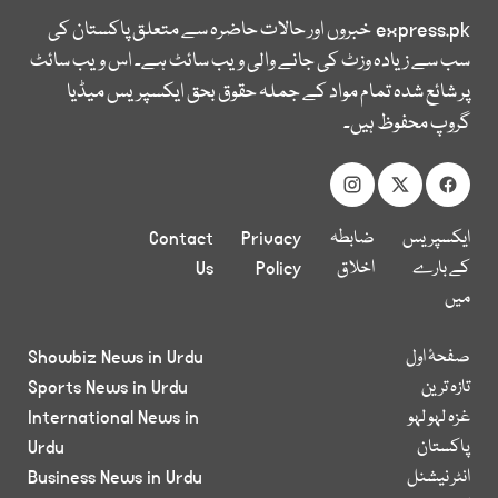
express.pk
خبروں اور حالات حاضرہ سے متعلق پاکستان کی
سب سے زیادہ وزٹ کی جانے والی ویب سائٹ ہے۔ اس ویب سائٹ
پر شائع شدہ تمام مواد کے جملہ حقوق بحق ایکسپریس میڈیا
گروپ محفوظ ہیں۔
ایکسپریس
ضابطہ
Privacy
Contact
کے بارے
اخلاق
Policy
Us
میں
صفحۂ اول
Showbiz News in Urdu
تازہ ترین
Sports News in Urdu
غزہ لہو لہو
International News in
پاکستان
Urdu
انٹر نیشنل
Business News in Urdu