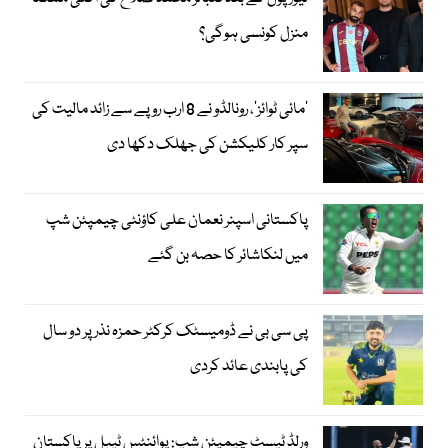
منزل کونسی ہوگی؟
’مائی ٹوائز‘، رونالڈو نے 8 ارب روپے سے زائد مالیت کی
سپر کار کلیکشن کی جھلک دکھا دی
پاکستانی اسپنر نعمان علی کاؤنٹی چیمپئن شپ
میں لنکاشائر کا حصہ بن گئے
پی سی بی نے ڈومیسٹک کرکٹر حمزہ نذر پر دو سال
کی پابندی عائد کردی
ورلڈ ٹیسٹ چیمپئن شپ: پوائنٹس ٹیبل پر پاکستان