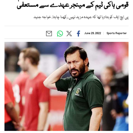
قومی ہاکی ٹیم کے مینجر عہدے سے مستعفیٰ
پی ایچ ایف کو بتادیا تھا کہ عہدہ مزید نہیں رکھنا چاہتا، خواجہ جنید
June 29, 2022
Sports Reporter