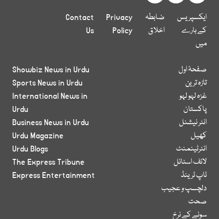
ایکسپریس
ضابطہ
Privacy
Contact
کے بارے
اخلاق
Policy
Us
میں
صفحۂ اول
Showbiz News in Urdu
تازہ ترین
Sports News in Urdu
غزہ لہو لہو
International News in
پاکستان
Urdu
انٹر نیشنل
Business News in Urdu
کھیل
Urdu Magazine
انٹرٹینمنٹ
Urdu Blogs
لائف اسٹائل
The Express Tribune
ٹاپ ٹرینڈ
Express Entertainment
دلچسپ و عجیب
صحت
سونے کے نرخ