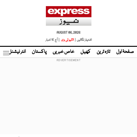
AUGUST 06, 2026
اشتہار لگائیں |
لائیو ٹی وی
| آج کا اخبار
صفحۂ اول
تازہ ترین
کھیل
خاص خبریں
پاکستان
انٹر نیشنل
ٹا