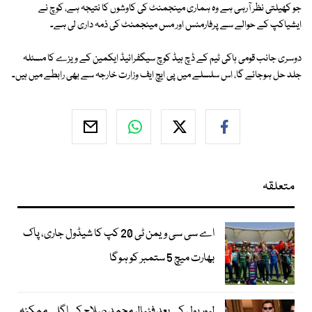
جو کھیلتی نظر آرہی ہے وہ ہماری مینجمنٹ کی کاوشوں کا نتیجہ ہے، کوچ نے
ایشیاکپ کے حوالے سے پرفارمنس اور مس مینجمنٹ کی ذمہ داری لی ہے۔
دوسری جانب قومی ہاکی ٹیم کے ڈچ ہیڈ کوچ سیگفرائیڈ ایکمین کے ویزے کا مسئلہ
جلد حل ہوجائے گا، اس سلسلے میں پی ایچ ایف وزارت خارجہ سے بھی رابطے میں ہیں۔
متعلقہ
اے سی سی ویمن ٹی 20 کپ کا شیڈول جاری، پاک
بھارت میچ 5 ستمبر کو ہوگا
لیور پول کے بعد فٹبالر محمد صلاح کی اگلی ممکنہ