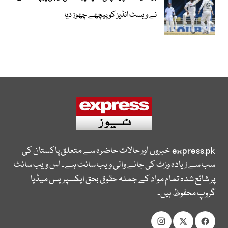
نے ویسٹ انڈیز کو پیچھے چھوڑ دیا
express.pk
خبروں اور حالات حاضرہ سے متعلق پاکستان کی
سب سے زیادہ وزٹ کی جانے والی ویب سائٹ ہے۔ اس ویب سائٹ
پر شائع شدہ تمام مواد کے جملہ حقوق بحق ایکسپریس میڈیا
گروپ محفوظ ہیں۔