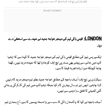
(فوٹو: ٹوئٹر) پی ایچ ایف کو بتادیا تھا کہ عہدہ مزید نہیں رکھنا چاہتا، خواجہ جنید
LONDON:
قومی ہاکی ٹیم کے مینجر خواجہ جنید نے عہدے سے استعفیٰ دے
دیا۔
ایکسپریس نیوز کے مطابق قومی ہاکی ٹیم کے مینجر خواجہ جنید کا کہنا ہے کہ ایشیا
کپ میں جانے سے پہلے بھی صدر پی ایچ ایف کو بتادیا تھا کہ عہدہ مزید نہیں رکھنا
چاہتا کیونکہ میرا زیادہ تجربہ فیلڈ کا ہے۔
سیکرٹری پی ایچ ایف آصف باجوہ کے مطابق خواجہ جنید بطور ٹیم مینجر مزید کام نہیں
کرنا چاہتے، انہوں نے دو سال بہترین کام کیا جبکہ ایشیاکپ میں ٹیم کی کارکرگی پر بنائی
گئی کمیٹی کا تعلق سزا دینے سے نہیں۔
آصف باجوہ نے کہا کہ پاکستان ہاکی کا سب سے بڑا مسلہ پیسوں کا ہے۔ آج ہماری ٹیم