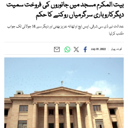
بیت المکرم مسجد میں جانوروں کی فروخت سمیت
دیگرکاروباری سرگرمیاں روکنے کا حکم
عدالت نے ڈی سی شرقی، ایس ایچ او تھانہ عزیز بھٹی اور دیگر سے 14 جولائی تک جواب
طلب کرلیا
کورٹ رپورٹر
July 01, 2022