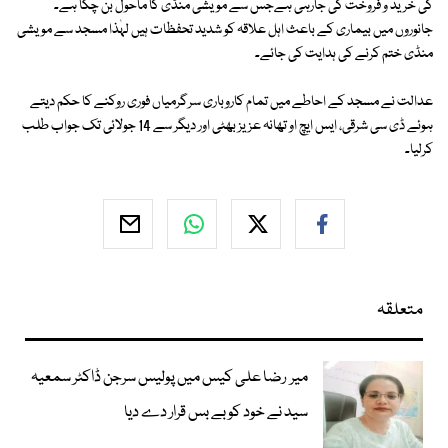
کی خرید و فروخت کی جارہی ہےجس سے مویشی منڈی کا ماحول بن چکا ہے۔
جانوروں میں بیماری کے باعث اہل علاقہ کو شدید تحفظات ہیں لہٰذا مسجد سے مویشی
منڈی ختم کرنے کی ہدایت کی جائے۔
عدالت نے مسجد کے احاطے میں تمام کاروباری سرگرمیاں فوری روکنے کا حکم دیتے
ہوئے ڈی سی شرقی، ایس ایچ او تھانہ عزیز بھٹی اور دیگر سے 14 جولائی تک جواب طلب
کرلیا۔
متعلقہ
میر رضا علی کیس میں پولیس سرجن ڈاکٹر سمعیہ
سید نے خود کو بے بس قرار دے دیا