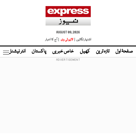
AUGUST 09, 2026
اشتہار لگائیں |
لائیو ٹی وی
| آج کا اخبار
صفحۂ اول
تازہ ترین
کھیل
خاص خبریں
پاکستان
انٹر نیشنل
ٹا