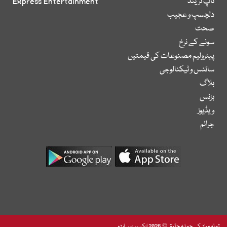
ٹاپ ٹرینڈ
Express Entertainment
دلچسپ و عجیب
صحت
سونے کے نرخ
پیٹرولیم مصنوعات کی قیمتیں
سائنس و ٹیکنالوجی
بلاگ
بزنس
ویڈیوز
جرائم
تمام مواد کے جملہ حقوق © 2026 ایکسپریس اردو