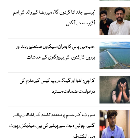
’پیسے جلد ادا کر دوں گا‘، میر رضا کے والد کی اہم
آڈیو سامنے آگئی
حب میں پانی کا بحران؛سیکڑوں صنعتیں بند اور
ہزاروں کارکنوں کی بیروزگاری کے خدشات
کراچی: اغوا اور گینگ ریپ کیس کے ملزم کی
درخواست ضمانت مسترد
میر رضا کے جسم پر متعدد تشدد کے نشانات پائے
گئے، چوٹیں موت سے پہلے کی ہیں، میڈیکل رپورٹ
میں انکشاف