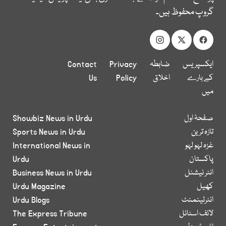
گروپ محفوظ ہیں۔
ایکسپریس
ضابطہ
Privacy
Contact
کے بارے
اخلاق
Policy
Us
میں
صفحۂ اول
Showbiz News in Urdu
تازہ ترین
Sports News in Urdu
غزہ لہو لہو
International News in
پاکستان
Urdu
انٹر نیشنل
Business News in Urdu
کھیل
Urdu Magazine
انٹرٹینمنٹ
Urdu Blogs
لائف اسٹائل
The Express Tribune