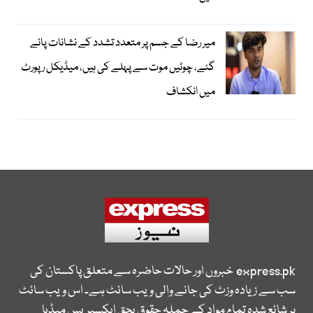
میر رضا کے جسم پر متعدد تشدد کے نشانات پائے
گئے، چوٹیں موت سے پہلے کی ہیں، میڈیکل رپورٹ
میں انکشاف
express.pk
خبروں اور حالات حاضرہ سے متعلق پاکستان کی
سب سے زیادہ وزٹ کی جانے والی ویب سائٹ ہے۔ اس ویب سائٹ
پر شائع شدہ تمام مواد کے جملہ حقوق بحق ایکسپریس میڈیا