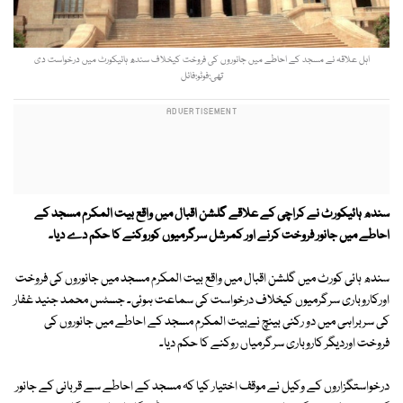
اہل علاقہ نے مسجد کے احاطے میں جانوروں کی فروخت کیخلاف سندھ ہائیکورٹ میں درخواست دی
تھی:فوٹو:فائل
سندھ ہائیکورٹ نے کراچی کے علاقے گلشن اقبال میں واقع بیت المکرم مسجد کے
احاطے میں جانور فروخت کرنے اور کمرشل سرگرمیوں کوروکنے کا حکم دے دیا۔
سندھ ہائی کورٹ میں گلشن اقبال میں واقع بیت المکرم مسجد میں جانوروں کی فروخت
اورکاروباری سرگرمیوں کیخلاف درخواست کی سماعت ہوئی۔ جسٹس محمد جنید غفار
کی سربراہی میں دو رکنی بینچ نےبیت المکرم مسجد کے احاطے میں جانوروں کی
فروخت اوردیگر کاروباری سرگرمیاں روکنے کا حکم دیا۔
درخواستگزاروں کے وکیل نے موقف اختیار کیا کہ مسجد کے احاطے سے قربانی کے جانور