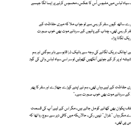
ا۔ سیاہ لباس میں ملبوس اُس کا عکس۔ محسوس کرنے پر ایسا لگا جیسے
یرے ساتھ کیوں سفر کر رہی ہے تو جواب ملا کہ میری حفاظت کے
ر کر رہی تھی۔ چناب کے پانیوں کے سرہانے موت بھی خوب صورت
ک لگانا پڑا۔
 اچانک بریک لگانے کی وجہ سے بائیک ذرا قابو سے باہر ہوگئی اور ہم
اوپر کر کے جونہی آنکھیں کھولیں تو سر اسی سیاہ لباس والی کی گود
ی حفاظت کے لیے وہاں تھی۔ ہم نے اپنے کپڑے جھاڑے اور سفر کا پھر
نیوں کے سرہانے موت بھی خوب صورت ہے۔''
 مختلف پکوان بھی کھانے کو مل جاتے ہیں۔ مگر اس کے لیے آپ کی قسمت
مگر وہاں ''غزال'' نہیں رکی۔ حالاںکہ میں کافی دیر سے سوچ رہا تھا کہ
ی پی تھی۔