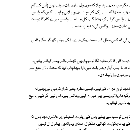
 مگر جب مجھے پتا چلا کہ موصوف ساری رات سوئے نہیں (اُس کے کام
بہتر سمجھا کہ اسے ایک کپ چائے ضرور پلانی چاہیے۔ کیوںکہ وقاص
جھے وقاص کو لے کر بہت آگے نکل جانا ہے۔ وقاص میرے کام کا دوست
یہی عادت مجھے وقاص کی شدید پسند ہے۔
کی کہ کسی ہوٹل کے سامنے روک دے۔ ایک ہوٹل گزر گیا مگر وقاص
 دکان کا نام منفرد لگا تو سوچا یہیں کھوئے والے چنے کھانے چاہیں۔
نا شرط ہے۔ آرڈر دیتے وقت میں ذرا ہچکچا رہا تھا کہ خشک نان خلق سے
 نے میری رال ٹپکا دی۔
شدید ترین مزے کے تھے۔ ایسے منفرد چنے کم از کم میں نے پہلے نہ
سرگودھا روڈ تو ویسے بھی میرے لیے رومانس ہے۔ اس لیے اگر کبھی صبح
ھ ضرور کھائیں۔
 ہوں تو سب سے پہلے وہاں کے ریلوے اسٹیشن پر حاضری دیتا ہوں کہ
ے بہت پکوڑے کھائے۔ ملکوال، منڈی بہاؤالدین، بھلوال ان تینوں