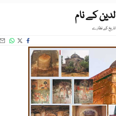
دین کے نام
اریخ کے نظارے