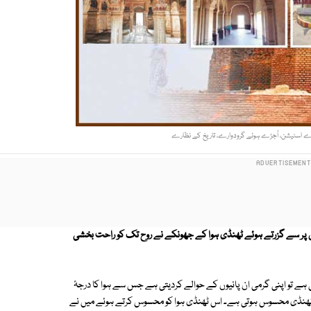
 اسٹیشن، اُجڑے ہوئے گرودوارے، تاریخ کے نظارے
ل پر سے گزرتے ہوئے ٹھنڈی ہوا کے جھونکے نے روح تک کو راحت بخشی
ہے تو اپنی گرمی ان پانیوں کے حوالے کردیتی ہے جس سے ہوا کا درجۂ
وا ٹھنڈی محسوس ہوتی ہے۔ اس ٹھنڈی ہوا کو محسوس کرتے ہوئے میں نے