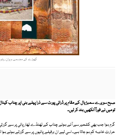
گھوڑے کے مجسمے، ویران ریلوے
صبح سویرے سمبڑیال کے مقام پر ڈرائی پورٹ سے ذرا پہلے بنی اپر چناب کینا
تو میں نے فوراً آنکھیں بند کر لیں۔
گرم ہوا جب بھی کشمیر سے آئے ہوئے چناب کے ٹھنڈے ٹھار پانی پر سے گزرتی 
حرارت خاصہ کم ہو جاتا ہے۔ اسی لیے ان برفیلے پانیوں پر سے گزرتے ہوئے ہ