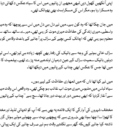
اپنی آنکھیں کھول دیں تبھی مجھے ان پانیوں میں اس کا سیاہ عکس دکھائی دی
وہ مسکرا رہا ہو۔ مگر اس کی مسکراہٹ بھی بھیانک تھی۔
میں جان چکا تھا کہ وہ کون ہے۔ میں نے دل ہی دل میں اس سے پوچھا کہ وہ م
واسطے۔ میری زندگی کی حفاظت میری موت کر رہی تھی۔ میرے ساتھ ساتھ سف
معلوم ہو رہی تھی کہ اچانک کسی بچے کے سڑک پر آجانے کے باعث وقاص کو بری
سڑک خالی ہونے کی وجہ سے بائیک کی رفتار بھی کچھ زیادہ ہی تیز تھی۔ اسی لیے
دونوں بائیک سمیت سڑک کے عین درمیان اوندھے منہ پڑے تھے۔ ہیلمیٹ کا شیشہ 
میں تھا جس کا عکس ابھی چناب کے پانیوں میں دیکھا تھا۔
میں نے کہا تھا ناں کہ میں تمھاری حفاظت کے لیے ہوں۔
سیاہ لباس میں ملبوس میری موت اب غائب ہو چکی تھی۔ وہ واقعی اس وقت میر
سے آغاز کردیا کہ ابھی ہمیں دور اور بہت دور جانا تھا۔ سچ ہے ''چناب کے پا
مختلف شہروں کی آوارگی کا ایک فائدہ یہ بھی ہے کہ آپ کو انتہائی لذیذ اور
کا تھوڑا سا اچھا ہونا بھی ضروری ہے کہ پیچھے بہت سے چھوٹے موٹے ہوٹل گزرے 
ناشتہ کیا جائے کیوںکہ گھر سے نکلتے وقت ہم نے صرف چائے کی ایک پیالی ہ