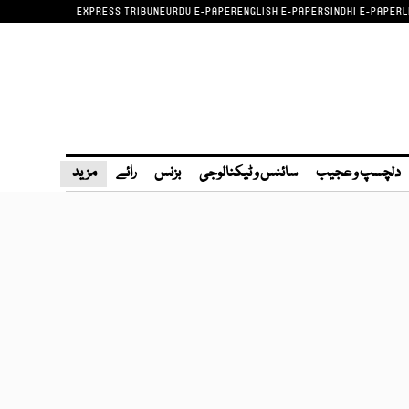
EXPRESS TRIBUNE
URDU E-PAPER
ENGLISH E-PAPER
SINDHI E-PAPER
L
دلچسپ و عجیب
سائنس و ٹیکنالوجی
بزنس
رائے
مزید