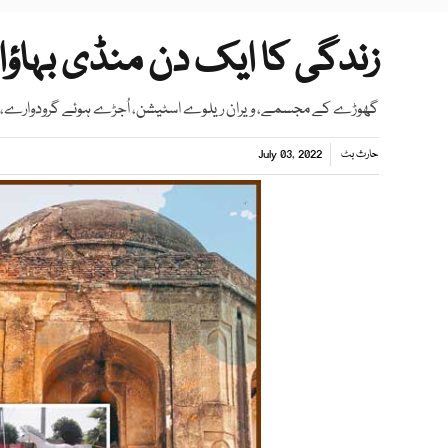
زندگی کا ایک دن منڈی بہاؤال
گھوڑے کے مجسمے، ویران ریلوے اسٹیشن، اُجڑے ہوئے گرودوارے، ت
حارث بٹ
July 03, 2022