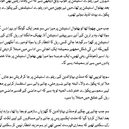
شہروں کے ریلوے اسٹیشن پر خوب رونق دیکھی ہے کہ اس وقت ریلیں بھی خوب چ
بعد بھلوال اسٹیشن پر تھا۔ میں نے بچپن میں دو ریلوے اسٹیشنوں کے پکوڑے بہ
پکوڑے بہت لذیذ ہوتے تھے۔
جب میں چھوٹا تھا تو بھلوال اسٹیشن پر میرا ہی ہم عمر ایک گونگا اور بہرا دس گ
ہوتا تھا۔ وہ ہر ٹرین کے آنے سے پہلے اسٹیشن آتا، بھیک مانگتا اور ریل گاڑی 
اسٹیشن پر کھڑا سرگودھا جاتی کسی ریل کا انتظار کر رہا ہوتا تو میرے آنکھیں اس
کیوںکہ اس کی شکل مجھے ہمیشہ ایک انجانی سی اداسی میں مبتلا کر دیتی تھ
رہا، اسے ڈھونڈتی رہتی تھیں۔ ایک عرصہ ہوا میرا بھی بھلوال اسٹیشن پر جانا ختم 
یادوں میں ہے اور ہمیشہ رہے گا۔
سوچا تو یہی تھا کہ منڈی بہاؤالدین کے ریلوے اسٹیشن پر جا کر فریش ہو جاؤں
ملا اور نہ پکوڑے والا۔ البتہ چائے ضرور ملی۔ چائے والے سے استفسار کرنے پر مع
لیے سموسے پکوڑے ختم شد۔ المیہ تو یہ ہے کہ اب ماضی کے قصے ماضی میں ہی
ریل کے عشق میں مبتلا رہا ہے۔
ہم جب چائے پی چکے تو منڈی بہاؤالدین کا گھڑیاں ساڑھے نو بجا رہا تھا۔ ہزار
بعد اعلان کردیا گیا کہ ملت ایکسپریس پر جانے والے مسافروں کے لیے ٹکٹ گھر 
رک سکتے تھے کہ ہماری فہرست لمبی تھی اور ہم مزید انتظار نہیں کر سکتے ت