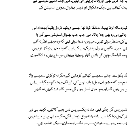
لا کرتی تھیں اور وقت پر بھی آتی تھیں۔ میں ایک لمبے عرصے کے
ت کھائے ہیں۔ ایک ملکوال اور دوسرا بھلوال۔ دونوں اسٹیشن کے
یارہ سالہ لڑکا بھیک مانگا کرتا تھا، جسے دیکھ کر دل یقیناً بہت اداس
کے جاتے ہی وہ بھی چلا جاتا۔ میں جب جب بھلوال اسٹیشن سے گزرا یا
ی کی منتظر ہوتی تھیں۔ میری یہ دعا ہوتی تھی کہ وہ مجھے نظر نہ آئے
ی۔ میری نگاہیں صرف یہ دیکھنے کے لیے کہ وہ مجھے دیکھ تو نہیں
ہو گیا مگر بچپن کی یادیں کہاں پیچھا چھوڑتی ہیں۔ آج بھی وہ لڑکا میری
 گا، پکوڑے، چائے سموسے کھانے کو ملیں گے مگر نہ تو کوئی سموسے والا
لوم ہوا کہ حضور اب ریل زیادہ نہیں آتی، ٹریفک بہت کم ہو گیا ہے، اس
 رہیں گے اور ہم آخری نسل ہوں گی جس کا ہر فرد کبھی نہ کبھی
ہ ایکسپریس گزر چکی تھی، ملت ایکسپریس دس بجے آنا تھی۔ کچھ ہی دیر
کھول دیا گیا ہے۔ رفتہ رفتہ رونق بڑھنے لگی مگر ہم اب یہاں مزید نہیں
ھے۔ ہم ریلوے اسٹیشن سے باہر نکلے تو ہماری بائیک غائب تھی۔