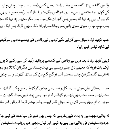
وقاص کا خیال تھا کہ ہمیں چائے راستے میں کسی ڈھابے سے چائے پینی چاہیے
کی کچھ نوعیت ہی ایسی ہے ورنہ وقاص ایک شریف لڑکا ہے) تب میں نے یہی 
کو صرف یہی پتا تھا کہ ہمیں بس گجرات تک جانا ہے مگر مجھے پتا تھا کہ م
ہے۔ چپ چاپ میری ساری باتیں مان جاتا ہے اور اف تک نہیں کرتا۔ بس ایک 
جب کچھ ٹرک ہوٹل سے گزرنے لگے تو میں نے وقاص کے ہیلمیٹ میں سرگوشی 
نے شاید نوٹس نہیں لیا۔
تبھی کچھ وقت بعد میں نے وقاص کے کندھے پر ہاتھ رکھ کر اسے رکنے کا بول دیا۔
ایک بات تو یہ کہ مجھے نان چنے ویسے ہی بہت پسند ہیں مگر نان کا تلا ہوا ہو
نہ اترے گا۔ مگر نان چنے سامنے آئے تو گرم گرم نان کے ساتھ کھوئے والے چنوں
جیسے ملائی بوٹی ہوتی ہے بالکل ویسے ہی چنوں کو کھوئے میں پکایا گیا تھا۔ 
سنے تھے، جب سنے نہیں تھے تو کھانے کا تو سوال ہی پیدا نہیں ہوتا۔ گجرات 
سویرے آپ یہاں سے گزریں تو صوفی کے کھوئے والے چنے گرما گرم نان کے سات
نہ جانے مجھ میں یہ بات کیوںکر ہے کہ جس بھی شہر کی سیاحت کے لیے جاتا
جو مزہ اسٹیشن کی چائے میں ہے وہ کہیں اور کہاں۔ بچپن میں ریلوے اسٹیشن ک