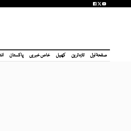
صفحۂ اول
تازہ ترین
کھیل
خاص خبریں
پاکستان
انٹ