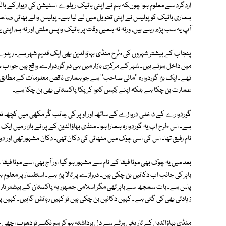
اردگرد سے معلوم ہوا چوںکہ ہم نے اپنی بائیک ریلوے اسٹیشن کی دیوار کے ب
ہماری بائیک کو پولیس نے اپنی تحویل میں لے لیا ہے۔ پولیس والے بھائی صا
آپ یہ سب پڑھ رہے ہیں، ورنہ نہ ہمیں وقت پر بائیک واپس ملتی اور نہ ہم اپنی ی
پنجاب کے بیشتر شہروں کی طرح منڈی بہاؤالدین بھی ایک قدیم شہر ہے۔ ریلو
میں داخل ہوتے ہیں۔ شہر کے مرکزی بازار میں ہی دو گوردوارے واقع ہیں جو 
تھے۔ ایک بڑا گوردوارہ ''مائی صاحب'' ہے جو ہماری ناقص معلومات کے مطاب
عمارت بن چکا ہے بلکہ اپنے کِیس کٹوا کر پکا پاکستانی بھی بن چکا ہے۔
گوردوارے کے داخلی دروازے کے ساتھ اور اوپر کی جانب گُر مکھی میں کچھ تح
ہے۔ اس طرح اب یہ گوردوارہ ہمارا ہوا۔ منڈی بہاؤالدین کے پرانے بازار میں ایک 
نام رفیق تھا۔ اس کی اسی چوک میں مٹھائی کی دکان تھی۔ دکان مشہور تھی اور دو
بعد میں یہ چوک بھی موٹا فیقا کے نام سے مشہور ہو گیا اور آج بھی اسے موٹا ف
باہر کی جانب اب دکانیں بن چکی ہیں۔ دروازے پر تالا پڑا ہے۔ استفسار پر معلوم 
پاس ہے۔ بات سمجھ سے باہر تھی مگر اسلامی جمہوریہ پاکستان کے بیشتر تار
زیادتی بھی کی گئی ہے۔ کہیں دکانیں بن چکی ہیں تو کہیں رہائش گاہیں۔ کہیں پ