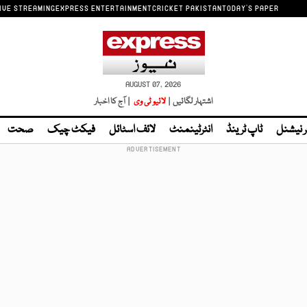
IVE STREAMING
EXPRESS ENTERTAINMENT
CRICKET PAKISTAN
TODAY'S PAPER
AUGUST 07, 2026
اشتہار لگائیں |
لائیو ٹی وی
| آج کا اخبار
ر نیشنل
ٹاپ ٹرینڈ
انٹرٹینمنٹ
لائف اسٹائل
فیکٹ چیک
صحت