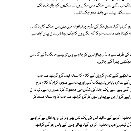
ایسٹ انڈیا کمپنی کے درمیان اپریل 1849 میں دوسری جنگ لڑی گئی۔ اس جنگ میں انگریزوں نے سکھوں کو روالپنڈی تک
سے سکھ پہلے ہی ہاتھ دھو چکے تھے۔
ر کر دیا گیا۔ رسول نگر کی طرح چیلیانوالہ میں بھی اس جنگ کا یادگاری
 کہنا زیادہ مناسب ہو گا کہ انگریزوں کا ایک پورا قبرستان یہاں آباد ہے
 کی طرف سے منڈی بہاؤالدین کو جارہے ہیں تو پہلے مانگٹ آئے گا۔ اس
دیکھیں پھر آگے جائیں۔
لکھے گئے تمام گروؤں کے کلام کا نسخہ تھا۔ گرو گرنتھ صاحب
علاوہ بابا فرید، بھگت کبیر اور بہت سے صوفیا کرام کا کلام درج
ی گئی ہے اسے ایک جلد کی شکل میں محفوظ کرنا ضروری ہے۔ نیت ان
یے گرو ارجن نے بھائی بنوں کو گرو گرنتھ صاحب کا وہ نسخہ دے کر
فوظ کرنے کے ساتھ اس کی ایک نقل بھی بنوائی اور وہ نقل لے کر اپنے
 ٹیمپل) میں محفوظ کر دیا گیا۔ بھائی بنوں کے پاس جو گرو گرنتھ