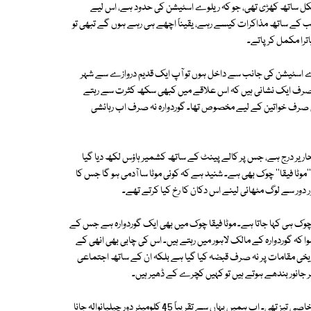
الکل ساتھ کھڑی تھی، جو کہ ریلوے اسٹیشن کی حدود ہے، اس لیے
حب کے ساتھ مذاکرات کیسے رہے، یقیناً اچھے ہی رہے ہوں گے تبھی تو
اترا مکمل کر پاتے۔
ے اسٹیشن کی جانب سے داخل ہوں تو آپ ایک قدیم دروازے سے شہر
اب صرف ایک نشانی ہیں کہ اس علاقے میں کبھی سکھ کثرت سے رہتے
ق صرف خواتین کے لیے مخصوص تھا۔ گوردوارہ نہ صرف اب رہائشی
اریر درج ہے، جس پر کالے پینٹ کے ساتھ کشمیر ہاؤس لکھ دیا گیا
''موٹا فیقا'' چوک بھی ہے۔ شنید ہے کہ کوئی موٹا سا آدمی ہو گا جس کا
ر دور سے لوگ مٹھائی لینے اس دکان کا رخ کیا کرتے تھے۔
یقا چوک ہی کہا جاتا ہے۔ موٹا فیقا چوک میں بھی ایک گوردوارہ ہے جس کے
ہوا کہ گوردوارہ کے مالک لاہور میں رہتے ہیں۔ اس کی چابی بھی انھی کے
یخی مقامات پر نہ صرف قبضہ کیا گیا ہے بلکہ ان کے ساتھ اجتماعی
ر جانور بندھے ہوتے ہیں تو کہیں کچرے کے ڈھیر ہیں۔
منڈی بہاؤالدین کے تاریخی ورثے سے دل برداشتہ ہو کر ہم نکلے تو دھوپ اچھی خاصی تیز تھی۔ اب ہمیں یہاں سے تقریباً 45 کلومیٹر دور چیلیانوالہ جانا