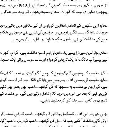
تھا جہاں پر سکھوں اور 
پیچھے دھکیل دیا جب کہ گجرات، ملتان سمیت پنجاب کے بہت سے علاقوں 
علاوہ ازیں سکھوں کے اتحادی افغانیوں کو واپس ان کے علاقوں میں جانے پر مجبو
موومنٹ بنایا گیا ہے۔ انگریز فوجیوں اور جرنیلوں کی قبریں بھی موجود ہیں بلکہ یہ
جس کی حفاظت آج بھی برطانوی حکومت اپنے وسائل سے کر رہی ہے۔
منڈی بہاؤالدین سے ذرا پہلے ایک انتہائی اہم قصبہ مانگٹ ہے۔ اگر آپ گجرات
لیے پہلے آپ مانگٹ کا ایک تاریخی گوردوارہ اور سات سو سال پرانی ایک مسجد 
سکھ مذہب کے پانچویں گرو،گرو ارجن کے پاس ''گرو گرنتھ صاحب'' کا اب تک 
سکھ مذہب کی روحانی کتاب ہے جس میں بابا گرو نانک سے لے کر سب گروؤں کے 
ہے۔ گرو ارجن نے مناسب یہ سمجھا کہ گرو گرنتھ صاحب ابھی جتنی بھی لکھ
کی یہی تھی کہ بعد میں اس میں مزید کلام شامل ہوتے رہیں گے۔ اس مقصد کے ل
لاہور بھیجا کہ وہ اسے جلد کروا کر محفوظ بنائیں۔
بھائی بنوں نے اس کتاب کو مکمل جانا اور گرو گرنتھ صاحب کے اس نسخے کو مح
آبائی گاؤں مانگٹ آ گئے جب کہ اصل گرو گرنتھ صاحب کو دربار صاحب (گولڈن