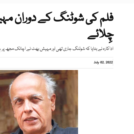
فلم کی شوٹنگ کے دوران مہ
چِلائے
اداکارہ نے بتایا کہ شوٹنگ جاری تھی اور مہیش بھٹ نے اچانک مجھ پر چِلّ
July 02, 2022