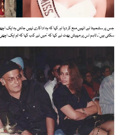
جس پر سشمیتا نے انہیں منع کر دیا اور کہا کہ وہ اداکاری نہیں جانتی وہ ایک ا
سکتی ہیں'۔ تاہم اس پر مہیش بھٹ نے کہا کہ 'میں نے کب کہا کہ تم ایک اچھی ا