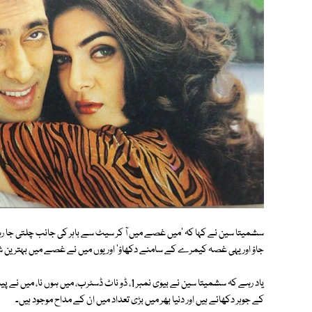
سشمیتا سین نے کہا کہ 'میں غصے میں آ کر سیٹ سے باہر کی جانب چلتی جا رہی 
جاؤ اور یہی غصہ کیمرے کے سامنے دکھاؤ' اور یوں میں نے غصے میں بہترین ش
یاد رہے کہ سشمیتا سین نے بیوی نمبر 1، ڈو ناٹ ڈسٹرب، 
کے جوہر دکھائے ہیں اور دنیا بھر میں بڑی تعداد میں ان کے مداح موجود ہیں۔