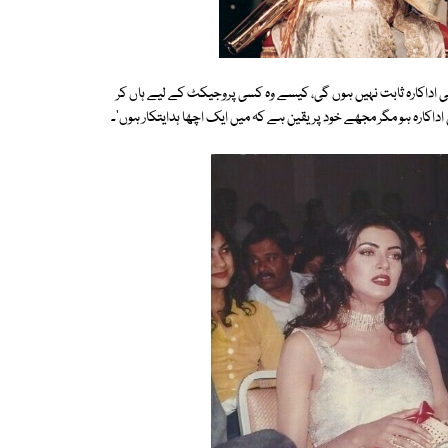
چھی اداکارہ ثابت نہیں ہوں گی، کیسے وہ کسی پروجیکٹ کے لیے ہاں کر
داکارہ ہو مگر مجھے خود پر یقین ہے کہ میں ایک اچھا ہدایتکار ہوں'۔