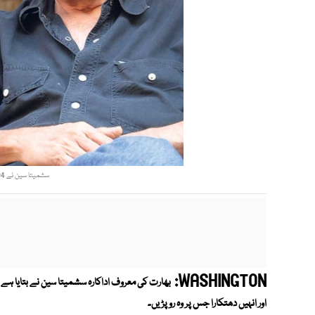
سشمیتا سین نے 1994 میں مس ورلڈ کا تاج پہنا(فائل فوٹو)
WASHINGTON:
بھارت کی معروف اداکارہ سشمیتا سین نے بتایا ہے
اور انہیں دھتکارا جس پر وہ رو پڑیں۔