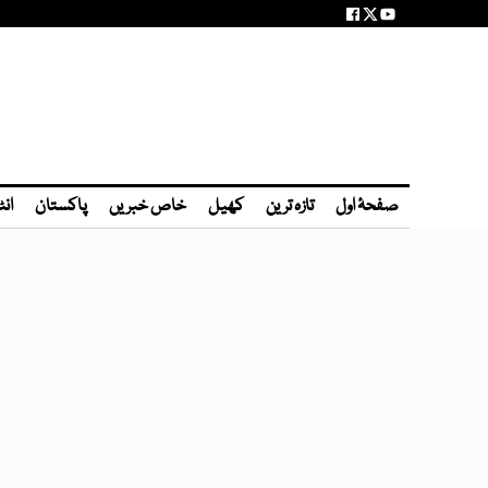
صفحۂ اول
تازہ ترین
کھیل
خاص خبریں
پاکستان
انٹ