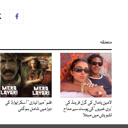
متعلقہ
لامین یامال کی گرل فرینڈ کی
فلم ’’میرا لیاری‘‘ آسکر ایوارڈ کی
’بری خبروں‘کی پوسٹ سے مداح
دوڑ میں شامل ہوگئی
تشویش میں مبتلا