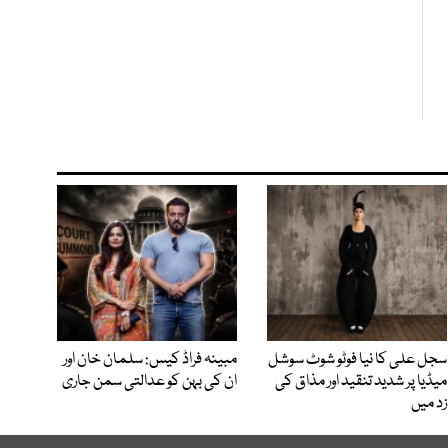
سجل علی کا نیا فوٹو شوٹ سوشل
مبینہ فراڈ کیس: سلمان خان اور
میڈیا پر شدید تنقید اور مذاق کی
ان کی بہن کو عدالتی سمن جاری
زد میں