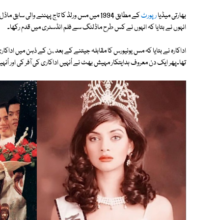
بھارتی میڈیا
رپورٹ
کے مطابق 1994 میں مس ورلڈ کا تاج پہننے والی 
انہوں نے بتایا کہ انہوں نے کس طرح ماڈلنگ سے فلم انڈسٹری میں قدم رکھا۔
اداکارہ نے بتایا کہ مس یونیورس کا مقابلہ جیتنے کے بعد ، ُن کے ذہن میں اد
تھا۔پھر ایک دن معروف ہدایتکار مہیش بھٹ نے اُنہیں اداکاری کی آفر کی اور اُ