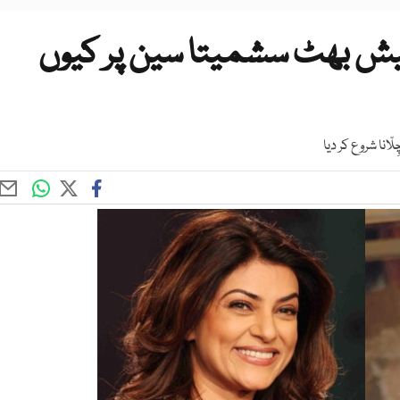
یش بھٹ سشمیتا سین پر کیوں
انا شروع کر دیا