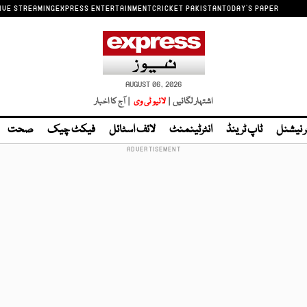
IVE STREAMING
EXPRESS ENTERTAINMENT
CRICKET PAKISTAN
TODAY'S PAPER
AUGUST 06, 2026
اشتہار لگائیں |
لائیو ٹی وی
| آج کا اخبار
ر نیشنل
ٹاپ ٹرینڈ
انٹرٹینمنٹ
لائف اسٹائل
فیکٹ چیک
صحت