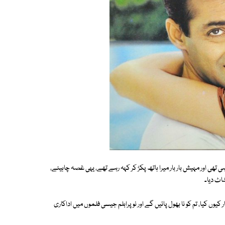
تھی اور مہیش بار بار میرا ہاتھ پکڑ کر کہہ رہے تھے، یہی غصہ چاہیئے،
اٹ دیا۔
میں ہوں نا، میں نے پیار کیوں کیا، تم کو نا بھول پائیں گے اور نو پرابلم جیسی فلموں میں اداکاری