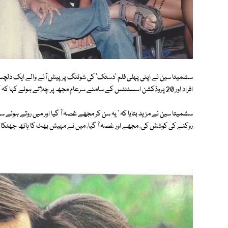
افراد اور 20 پروڈکشن اسسٹنٹس کے سامنے سرعام مجھ پر چلاتے ہوئے کہا کہ کیا تم اپنی جان بچانے کے لیے اداکاری نہیں کر سکتی ہو '۔
سشمیتا سین نے مزید بتایا کہ ' یہ سن کر مجھے غصہ آ گیا اور میں روتے ہوئے 
روکنے کی کوشش کی، مجھے اور غصہ آ گیا، میں نے مہیش بھٹ کا ہاتھ جھٹکا ا