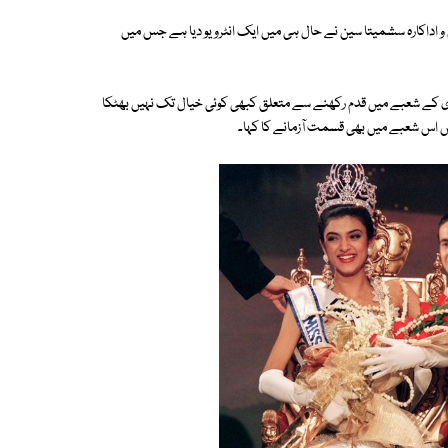
سابق ماڈل و اداکارہ سشمیتا سین نے حال ہی میں ایک انٹرویو دیا ہے جس میں
اکاری کے شعبے میں قدم رکھنے سے متعلق کبھی کوئی خیال تک نہیں بھٹکا
نہیں اس شعبے میں بھی قسمت آزمانے کا کہا۔