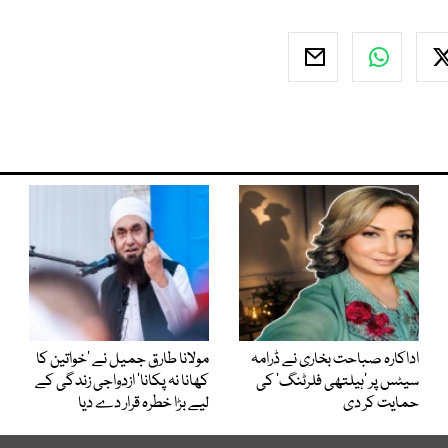
اداکارہ صباحت بخاری نے ڈرامہ
مولانا طارق جمیل نے ’خواتین کا
سیٹس پر ’ہیلتھی فلرٹنگ‘ کی
کھانا نہ پکانا‘ ازدواجی زندگی کے
حمایت کر دی
لیے بڑا خطرہ قرار دے دیا