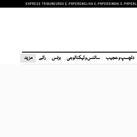
EXPRESS TRIBUNE
URDU E-PAPER
ENGLISH E-PAPER
SINDHI E-PAPER
L
دلچسپ و عجیب
سائنس و ٹیکنالوجی
بزنس
رائے
مزید