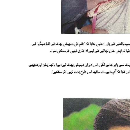
سشمیتا سین نے اپنی پہلی فلم 'دستک' کی شوٹنگ پر پیش آنے والے ایک دلچسپ واقعے کے بارےمیں بتایا کہ ' فلم کی، مہیش بھٹ نے 40 میڈیا کے
سیٹ سے باہر جانے لگی، اس دوران مہیش بھٹ نے میرا ہاتھ پکڑا اور مجھے
ور کہا کہ آپ میرے ساتھ اس طرح بات نہیں کر سکتے'.