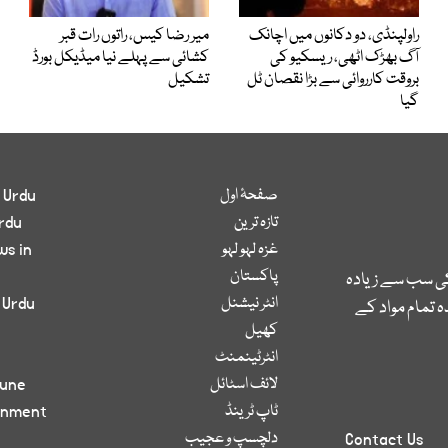
راولپنڈی، دو دکانوں میں اچانک
میر رضا کیس، راتوں رات قبر
آگ بھڑک اٹھی، ریسکیو کی
کشائی سے پہلے نیا میڈیکل بورڈ
بروقت کارروائی سے بڑا نقصان ٹل
تشکیل
گیا
صفحۂ اول
 Urdu
تازہ ترین
rdu
غزہ لہو لہو
ws in
پاکستان
کی سب سے زیادہ
انٹر نیشنل
 Urdu
 تمام مواد کے
کھیل
انٹرٹینمنٹ
لائف اسٹائل
bune
ٹاپ ٹرینڈ
inment
دلچسپ و عجیب
Contact Us