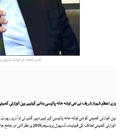
کمیٹی تحائف کی قبولیت، ڈسپوزل پروسی
وزیر اعظم شہباز شریف نے نئی توشہ خانہ پالیسی بنانے کیلیے بین الوزارتی کم
الوزارتی کمیٹی تحائف کی قبولیت، ڈسپوزل پروسیجر2018 پر نظر ثانی اور جامع جائزہ لے کر نیا ڈرافٹ تیار کریگی۔