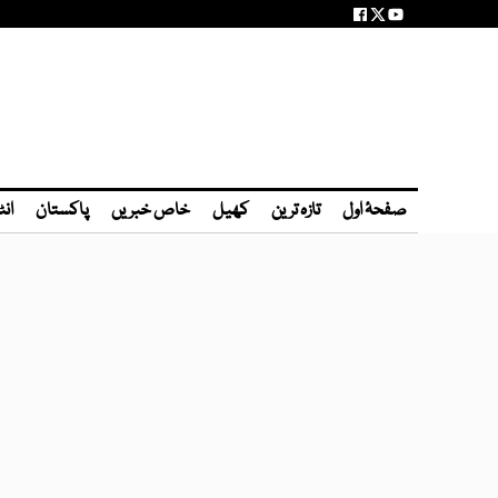
صفحۂ اول
تازہ ترین
کھیل
خاص خبریں
پاکستان
انٹ