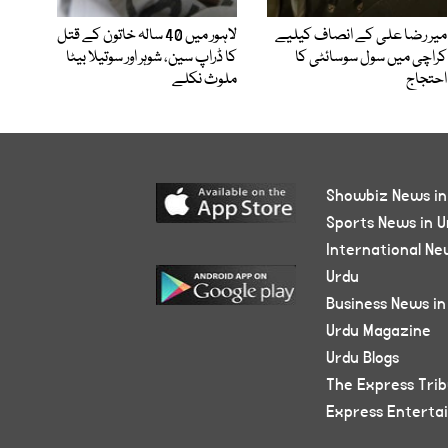
میر رضا علی کے انصاف کیلیے
لاہور میں 40 سالہ خاتون کے قتل
کراچی میں سول سوسائٹی کا
کا ڈراپ سین، شوہر اور سوتیلا بیٹا
احتجاج
ملوث نکلے
Showbiz News in
Sports News in U
International Ne
Urdu
Business News in
Urdu Magazine
Urdu Blogs
The Express Tri
Express Enterta