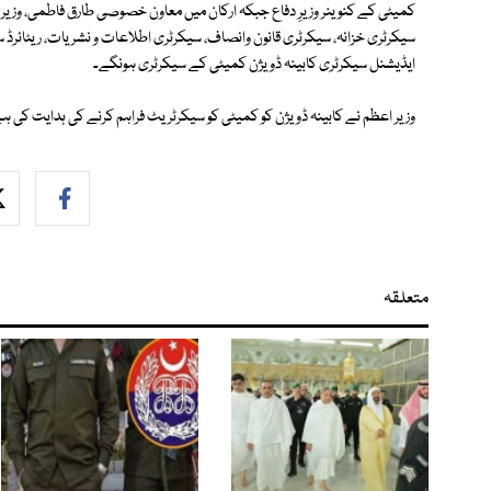
کمیٹی کے کنوینر وزیرِ دفاع جبکہ ارکان میں معاون خصوصی طارق فاطمی، وزیر تج
سیکرٹری خزانہ، سیکرٹری قانون وانصاف، سیکرٹری اطلاعات و نشریات، ریٹائرڈ 
ایڈیشنل سیکرٹری کابینہ ڈویژن کمیٹی کے سیکرٹری ہونگے۔
وزیر اعظم نے کابینہ ڈویژن کو کمیٹی کو سیکرٹریٹ فراہم کرنے کی ہدایت کی ہ
متعلقہ