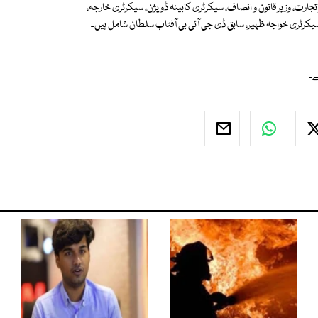
ارت، وزیر قانون و انصاف، سیکرٹری کابینہ ڈویژن، سیکرٹری خارجہ،
سیکرٹری خواجہ ظہیر، سابق ڈی جی آئی بی آفتاب سلطان شامل ہیں۔
ے۔