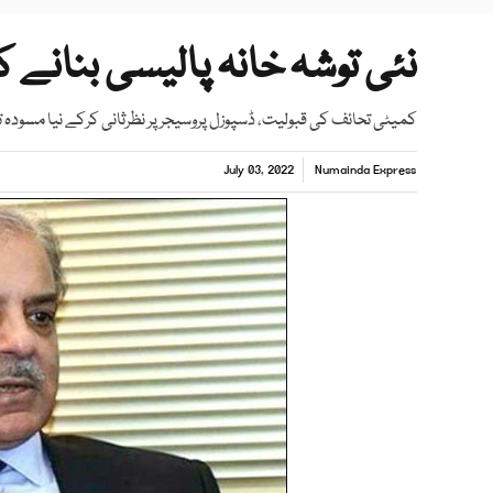
نئی توشہ خانہ پالیسی بنانے 
کمیٹی تحائف کی قبولیت، ڈسپوزل پروسیجر پر نظرثانی کرکے نیا مسودہ 
July 03, 2022
Numainda Express