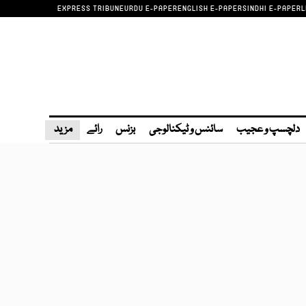
EXPRESS TRIBUNE
URDU E-PAPER
ENGLISH E-PAPER
SINDHI E-PAPER
L
دلچسپ و عجیب
سائنس و ٹیکنالوجی
بزنس
رائے
مزید