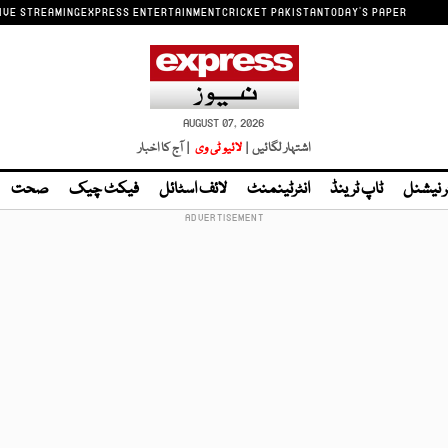
IVE STREAMING
EXPRESS ENTERTAINMENT
CRICKET PAKISTAN
TODAY'S PAPER
AUGUST 07, 2026
اشتہار لگائیں |
لائیو ٹی وی
| آج کا اخبار
ر نیشنل
ٹاپ ٹرینڈ
انٹرٹینمنٹ
لائف اسٹائل
فیکٹ چیک
صحت