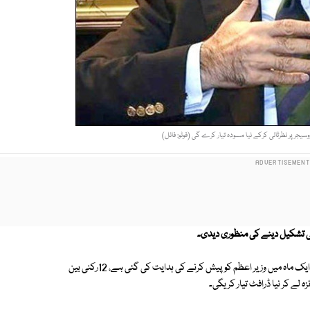
جر پر نظرثانی کرکے نیا مسودہ تیار کرے گی (فوٹو: فائل)
یٹی تشکیل دینے کی منظوری دیدی۔
بین الوزارتی کمیٹی کو نئی توشہ خانہ پالیسی کے لیے دیے گئے ٹی او آرز پر رپورٹ ایک ماہ میں وزیر اعظم کو پیش کرنے کی ہدایت کی گئی ہے، 12رکنی بین