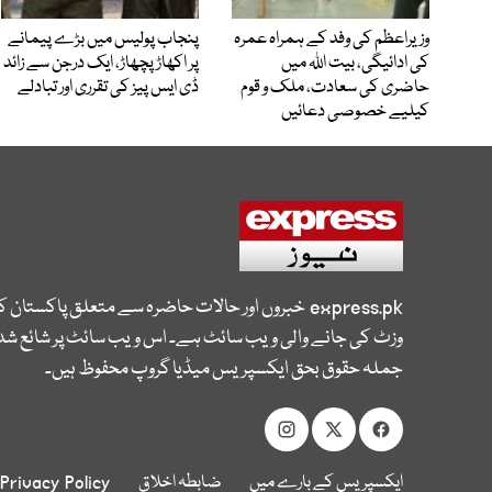
وزیراعظم کی وفد کے ہمراہ عمرہ
پنجاب پولیس میں بڑے پیمانے
کی ادائیگی، بیت اللہ میں
پر اکھاڑ پچھاڑ، ایک درجن سے زائد
حاضری کی سعادت، ملک و قوم
ڈی ایس پیز کی تقرری اور تبادلے
کیلیے خصوصی دعائیں
express.pk
خبروں اور حالات حاضرہ سے متعلق پاکستان 
وزٹ کی جانے والی ویب سائٹ ہے۔ اس ویب سائٹ پر شائع شدہ
جملہ حقوق بحق ایکسپریس میڈیا گروپ محفوظ ہیں۔
ایکسپریس کے بارے میں
ضابطہ اخلاق
Privacy Policy