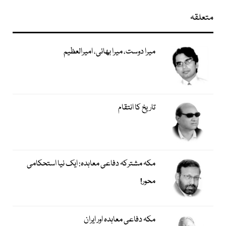
متعلقہ
میرا دوست، میرا بھائی، امیرالعظیم
تاریخ کا انتقام
مکہ مشترکہ دفاعی معاہدہ: ایک نیا استحکامی
محور!
مکہ دفاعی معاہدہ اور ایران