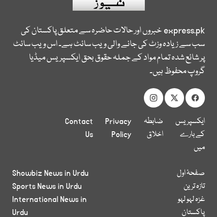
express.pk
خبروں اور حالات حاضرہ سے متعلق پاکستان کی
سب سے زیادہ وزٹ کی جانے والی ویب سائٹ ہے۔ اس ویب سائٹ
پر شائع شدہ تمام مواد کے جملہ حقوق بحق ایکسپریس میڈیا
گروپ محفوظ ہیں۔
ایکسپریس
ضابطہ
Privacy
Contact
کے بارے
اخلاق
Policy
Us
میں
صفحۂ اول
Showbiz News in Urdu
تازہ ترین
Sports News in Urdu
غزہ لہو لہو
International News in
پاکستان
Urdu