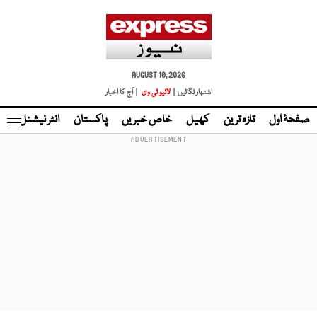
AUGUST 10, 2026
اشتہار لگائیں |
لائیو ٹی وی
| آج کا اخبار
صفحۂ اول
تازہ ترین
کھیل
خاص خبریں
پاکستان
انٹر نیشنل
ٹا