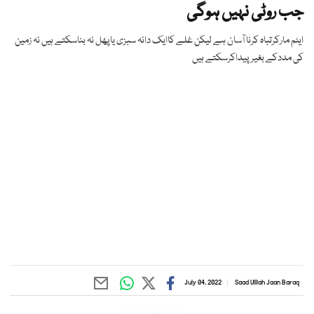
جب روٹی نہیں ہوگی
ایٹم مارکرتباہ کرنا آسان ہے لیکن غلے کاایک دانہ سبزی یاپھل نہ بناسکتے ہیں نہ زمین
کی مددکے بغیرپیداکرسکتے ہیں
July 04, 2022
Saad Ulllah Jaan Baraq