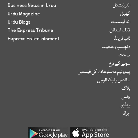
انٹر نیشنل
Business News in Urdu
کھیل
Urdu Magazine
انٹرٹینمنٹ
Urdu Blogs
لائف اسٹائل
The Express Tribune
ٹاپ ٹرینڈ
Express Entertainment
دلچسپ و عجیب
صحت
سونے کے نرخ
پیٹرولیم مصنوعات کی قیمتیں
سائنس و ٹیکنالوجی
بلاگ
بزنس
ویڈیوز
جرائم