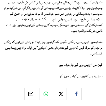
اشتہاروں کے زورسے پرکشش بنائی جاتی ہیں، اصل میں اس تباہی کی طرف سفرہے،
جب زمین اپنی اولاد کاپیٹ بھرنے سے قاصرہوجائے گی،اب بھی اگر آپ نے غورکیا ہو تو
سب سے زیادہ مہنگائی ان چیزوں میں ہے جو انسان کا پیٹ بھرتی ہیں اور زمین کے
علاوہ اورکسی طرح سے پیدا نہیں ہوتیں۔ اوپر سے گزشتہ عمران حکومت نے
کنسٹرکشن کے سلسلے میں غیرملکی سرمایہ کاری بڑھانے کے لیے رعایتیں بھی دے
ڈالیں جو ایک اورالمیہ ہے۔
بخدا ہمیں توابھی سے ڈرلگنے لگاہے کہ اگر زمین اپنی اولاد کو پالنے کے لیے کم پڑگئی
تو انجام کیاہوگا کیوں کہ زمین کے علاوہ اورجتنی ''دولتیں''ہیں ایک نوالہ بھی پیدا نہیں
کرسکتیں۔
کھڑاہوں آج بھی روٹی کے چارحرف لیے
سوال یہ ہے کتابوں نے کیا دیا مجھ کو