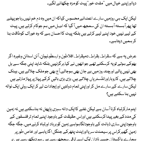
دیااوراپنے خیال میں ''مفت خور''پیٹ کو مزہ چکھانے لگے۔
لیکن ایک ہی روزمیں سارے اعضانے محسوس کیاکہ ان میں وہ دم خم نہیںرہاجو پہلے
تھا پھر آہستہ آہستہ ان کی سمجھ میں آگیا کہ اصل میں ہم جوکام کرتے ہیں، پیٹ
کے لیے نہیں خود اپنے لیے کرتے ہیں بلکہ پیٹ کااحسان ہے کہ وہ خوراک کوطاقت بنا
کر ہمیں دیتاہے۔
عرض یہ ہے کہ سقراط، بقراط، دمیقراط، افلاطون و ارسطو،نیوٹن، آئن اسٹائن وغیرہ اگر
بھوکے ہوتے تویہ کرسکتے تھے جو انھوں نے کیا،ہرگزنہیں بلکہ شاید اپنی جگہ سے ہل
بھی نہیں پاتے اورچند روز میں بے جان بھی ہوجاتے،آج بھی جو ملک چلاتے ہیں، بینک
چلاتے ہیں، کاروباراورانڈسٹریاں چلاتے ہیں، بڑی بڑی باتیں کرکے پہاڑ پر پہاڑ مارتے ہیں
لیکن سارے کے سارے مل کر اوراپنی تمام دولتیں اورایجادات لے کر ایک روٹی ایک نوالہ
نہیں بنا سکتے ہیں؟
ایٹم مارکرتباہ کرنا آسان ہے لیکن غلے کاایک دانہ سبزی یاپھل نہ بناسکتے ہیں نہ زمین
کی مددکے بغیرپیداکرسکتے ہیں اوراس حقیقت کے باوجود اپنے تمام تر فلسفوں کے
باوجوداپنی ساری ذہانت کے باوجودلگاہواہے زمین کو برباد اورتباہ کرنے میں، جگہ جگہ
زمین گھیرکراس پر سیمنٹ سریااوراینٹ پتھرکے جنگل اگارہاہے اور خاص طورپر
ہمارے پاکستان جسے نادان لوگ اسے ترقی سمجھ رہے ہیں، ہم دیکھ رہے ہیں ہر