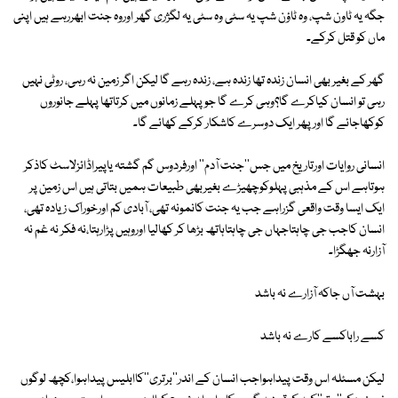
جگہ یہ ٹاون شپ، وہ ٹاؤن شپ یہ سٹی وہ سٹی یہ لگژری گھر اوروہ جنت ابھررہے ہیں اپنی
ماں کو قتل کرکے۔
گھر کے بغیر بھی انسان زندہ تھا زندہ ہے، زندہ رہے گا لیکن اگر زمین نہ رہی، روٹی نہیں
رہی تو انسان کیاکرے گا؟وہی کرے گا جوپہلے زمانوں میں کرتاتھا پہلے جانوروں
کوکھاجائے گا اورپھر ایک دوسرے کاشکار کرکے کھائے گا۔
انسانی روایات اورتاریخ میں جس''جنت آدم'' اورفردوس گم گشتہ یاپیراڈائزلاسٹ کاذکر
ہوتاہے اس کے مذہبی پہلوکوچھیڑے بغیربھی طبیعات ہمیں بتاتی ہیں اس زمین پر
ایک ایسا وقت واقعی گزراہے جب یہ جنت کانمونہ تھی، آبادی کم اورخوراک زیادہ تھی،
انسان کاجب جی چاہتاجہاں جی چاہتاہاتھ بڑھا کر کھالیا اوروہیں پڑارہتا،نہ فکر نہ غم نہ
آزارنہ جھگڑا۔
بہشت آں جاکہ آزارے نہ باشد
کسے راباکسے کارے نہ باشد
لیکن مسئلہ اس وقت پیداہواجب انسان کے اندر''برتری''کاابلیس پیداہوا،کچھ لوگوں