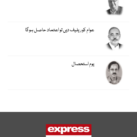
عوام کو ریلیف دیں تو اعتماد حاصل ہوگا
یوم استحصال