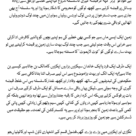
نے خودکو ''برتر''کہہ کر قبضہ گیری کاسلسلہ شروع کیااپنے حصے اورحق سے زیادہ
وسائل پر قبضہ کرنے سے کچھ لوگوں کو محرومی کا شکار ہونا پڑا اور یہ سلسلہ آج بھی
جاری ہے جب دسترخوان پر دس لوگ اوردس روٹیاں ہواوران میں چند لوگ دودوروٹیاں
اٹھالیں تو باقی ضروربھوکے رہ جائیں گے۔
زمین ایک ایسی ماں ہے جو کسی بھی خطے کی ہو اپنے بچوں کو پالنے کافرض اداکرتی
ہے خرابی اس وقت جنم لیتی ہے جب چند لوگ بہت ساری زمین پر قبضہ کرلیتے ہیں تو
بہت سارے لوگوں کو ''توت لایموت''کا مسئلہ ہوجاتا ہے۔
ایک طرف ایک فرد یاایک خاندان سیکڑوں ہزاروں ایکڑوں کامالک بن جاتاہے کیسے بن
جاتا ہے؟یہ ایک الگ اور بہت بڑاموضوع ہے اس لیے صرف اتنا بتاناکافی ہے کہ
حکومتوں کی تبدیلیوں کے ساتھ کچھ وفادار اورکچھ غدارکاسلسلہ ہی اس غلط قبضہ
گیری کی وجہ ہوتی ہے ۔لیکن یہاں باقی سارے مسائل کو ایک طرف کرکے صرف اس
بات پر فوکس کرتے ہیںکہ اس کرہ ارض کا رقبہ جتناروزاول سے تھا وہ بڑھا نہیں بلکہ کم
ہواہے اورہوتاجارہاہے کہیں دریاؤں کی کٹائی، کہیں سیم وتھورکی زیادتی، کہیں پانی کی
کمی کے باعث زمین کا بنجر ہونا اوراوپر سے یہ کنسٹرکشن کی لعنت۔ جو حقیقت میں
ڈسٹرکشن ہے جو زمین کو روزبروز برباد کر رہی ہے۔
لگژری اور ایکڑوں میں بڑے بڑے گھر۔فضول قسم کے اشتہاری ٹاؤن شپ اورکالونیاںجو