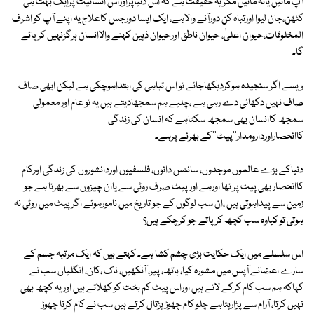
آپ مانیں یانہ مانیں مگریہ حقیقت ہے کہ اس دنیاپراوراس انسانیت پرایک بہت ہی
کٹھن،جان لیوا اورتباہ کن دورآنے والاہے، ایک ایسا دورجس کاعلاج یہ اپنے آپ کو اشرف
المخلوقات،حیوان اعلیٰ، حیوان ناطق اورحیوان ذہین کہنے والاانسان ہرگزنہیں کرپائے
گا۔
ویسے اگر سنجیدہ ہوکردیکھاجائے تو اس تباہی کی ابتداہوچکی ہے لیکن ابھی صاف
صاف نہیں دکھائی دے رہی ہے ،چلیے ہم سمجھادیتے ہیں یہ تو عام اور معمولی
سمجھ کاانسان بھی سمجھ سکتاہے کہ انسان کی زندگی
کاانحصاراوردارومدار''پیٹ''کے بھرنے پرہے۔
دنیاکے بڑے عالموں موجدوں، سانئس دانوں، فلسفیوں اوردانشوروں کی زندگی اورکام
کاانحصار بھی پیٹ پر تھا اورہے اورپیٹ صرف روٹی سے یاان چیزوں سے بھرتا ہے جو
زمین سے پیداہوتی ہیں ،ان سب لوگوں کے جو تاریخ میں نامورہوئے اگرپیٹ میں روٹی نہ
ہوتی تو کیاوہ سب کچھ کرپاتے جو کرچکے ہیں؟
اس سلسلے میں ایک حکایت بڑی چشم کشا ہے۔ کہتے ہیں کہ ایک مرتبہ جسم کے
سارے اعضانے آپس میں مشورہ کیا، ہاتھ، پیر، آنکھیں، ناک ،کان، انگلیاں سب نے
کہاکہ ہم سب کام کرکے لاتے ہیں اوراس پیٹ کم بخت کو کھلاتے ہیں اوریہ کچھ بھی
نہیں کرتا، آرام سے پڑارہتاہے چلو کام چھوڑ ہڑتال کرتے ہیں سب نے کام کرنا چھوڑ