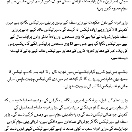
ہوگی۔امیر ترین ارکان پارلیمنٹ کو اتنی سستی خوراک کیوں فراہم کرائی جا رہی ہے اور
عوام محروم کیوں ہیں؟
وزیر خزانہ کے بقول حکومت نے وزیر اعظم کے بیٹوں پر بھی سپر ٹیکس لگا دیا ہے میری
کمپنی 20 کروڑ روپے زیادہ ٹیکس ادا کرے گی۔ سپر ٹیکس عائد کیے جانے پر وزیر
اعظم شہباز شریف نے کہا ہے کہ بڑی صنعتوں اور زیادہ آمدنی والوں پر ایک سال کے
لیے سپر ٹیکس لگایا گیا ہے جس سے 13 بڑی صنعتوں پر ٹیکس لگے گا۔ ایکسپریس
کی ایک خبر کے مطابق تجزیہ کاروں کے مطابق سپر ٹیکس عائد کیے جانے کا فیصلہ
درست ہے۔
ایکسپریس نیوز کے پروگرام ایکسپرٹس میں تجزیہ کاروں کا کہنا ہے کہ سپر ٹیکس کا
بوجھ بھی عام آدمی پر پڑے گا اگر گزشتہ دور میں دی گئی ٹیکس چھوٹ واپس لے لی
جاتی تو نئے ٹیکس لگانے کی ضرورت نہ پڑتی۔
وزیر اعظم کے بقول سپر ٹیکس امیروں پر لگاہے مگر اس کی سو فیصد حقیقت یہ ہے کہ
اثر عوام پر ہی پڑے گا اور مہنگائی مزید بڑھے گی۔ وزیر خزانہ مفتاح اسماعیل کی
کمپنی جو اضافی ٹیکس دے گی وہ یہ رقم بھی عوام سے ہی وصول کرکے دے گی۔ وزیر
اعظم نے سپر ٹیکس لگا کر جو قربانی صنعتوں سے مانگی ہے یہ قربانی بھی عوام کو ہی
دینا پڑے گی۔ وزیر خزانہ سمیت کوئی صنعت اپنے گھر سے ٹیکس کبھی نہیں دے گی