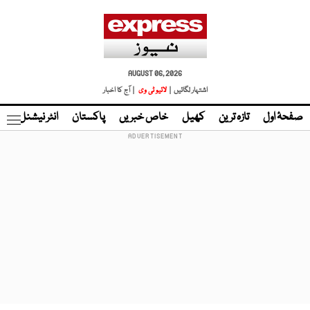
AUGUST 06, 2026
اشتہار لگائیں |
لائیو ٹی وی
| آج کا اخبار
صفحۂ اول
تازہ ترین
کھیل
خاص خبریں
پاکستان
انٹر نیشنل
ٹا