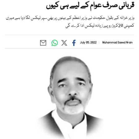
قربانی صرف عوام کے لیے ہی کیوں
وزیر خزانہ کے بقول حکومت نے وزیر اعظم کے بیٹوں پر بھی سپر ٹیکس لگا دیا ہے میری
کمپنی 20کروڑ روپے زیادہ ٹیکس ادا کرے گی
July 05, 2022
Muhammad Saeed Arain