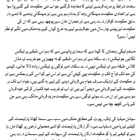
سخت شرائط پر مزید قرضے لینے کا معاہدہ کرگئے جو اب نئی حکومت کے گلے پڑا ہوا
ہے اور اتحادی حکومت مہنگائی بڑھا کر بدنام ہو رہی ہے اور مہنگائی بڑھنے کا ذمے دار
سابق حکومت کو قرار دے رہی ہے اور عمران خان سے پوچھ رہی ہے کہ ان کی
حکومت نے پونے چار سال میں جو قرضے لیے وہ خرچ کہاں کیے وہ ملک میں لگے تو نظر
نہیں آ رہے؟
مسلم لیگی رہنماؤں کا کہنا ہے کہ ہماری پالیسی ہے کہ ہم اس طبقے پر ٹیکس
لگائیں جو ٹیکس دے سکتا ہے اور ہم اس طبقے کو نہ چھیڑیں جو غریب اور مڈل
کلاس طبقہ ہے اور ٹیکس نہیں دے سکتا۔ امیر لوگوں پر ٹیکس زیادہ ڈالا جائے۔ کہنے
کی حد تک تو آج تک ہر حکومت یہی کہتی آئی ہے اور اس نے کیا اس کے برعکس ہے اور
ہر حکومت کے نزدیک صرف عوام ہی قربانی دینے کے لیے رہ گئے ہیں۔ عوام اب تک ہر
حکومت کے لیے قربانی ہی دیتے آئے ہیں اور اب تو غریب خودکشیاں کرکے خود قربان
ہو رہے ہیں اور ان مرے ہوئے لوگوں سے ہی حکومت مزید قربانی مانگ رہی ہے جن
کے پاس کچھ بچا ہی نہیں ہے۔
سوشل میڈیا کی ایک رپورٹ کے مطابق ملک میں سب سے سستا کھانا پارلیمنٹ کے
کیفے ٹیریا میں دستیاب ہے۔ اگر ارکان پارلیمنٹ کو اتنے معمولی نرخوں پر کھانا مل رہا
ہے تو کیفے ٹیریا کو حکومت ارکان پارلیمنٹ کی سہولت کے لیے سبسڈی دے رہی