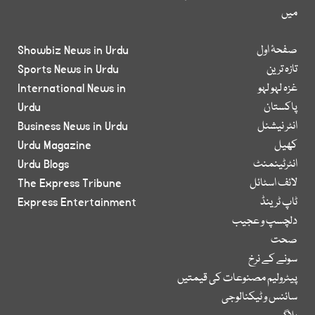
میں
صفحۂ اول
Showbiz News in Urdu
تازہ ترین
Sports News in Urdu
غزہ لہو لہو
International News in
پاکستان
Urdu
انٹر نیشنل
Business News in Urdu
کھیل
Urdu Magazine
انٹرٹینمنٹ
Urdu Blogs
لائف اسٹائل
The Express Tribune
ٹاپ ٹرینڈ
Express Entertainment
دلچسپ و عجیب
صحت
سونے کے نرخ
پیٹرولیم مصنوعات کی قیمتیں
سائنس و ٹیکنالوجی