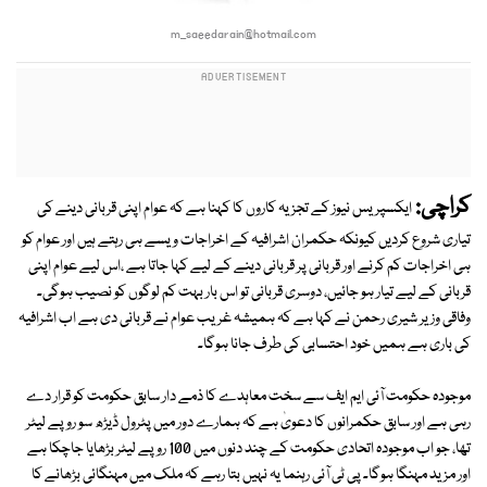
m_saeedarain@hotmail.com
کراچی:
ایکسپریس نیوز کے تجزیہ کاروں کا کہنا ہے کہ عوام اپنی قربانی دینے کی
تیاری شروع کردیں کیونکہ حکمران اشرافیہ کے اخراجات ویسے ہی رہتے ہیں اور عوام کو
ہی اخراجات کم کرنے اور قربانی پر قربانی دینے کے لیے کہا جاتا ہے ،اس لیے عوام اپنی
قربانی کے لیے تیار ہو جائیں، دوسری قربانی تو اس بار بہت کم لوگوں کو نصیب ہوگی۔
وفاقی وزیر شیری رحمن نے کہا ہے کہ ہمیشہ غریب عوام نے قربانی دی ہے اب اشرافیہ
کی باری ہے ہمیں خود احتسابی کی طرف جانا ہوگا۔
موجودہ حکومت آئی ایم ایف سے سخت معاہدے کا ذمے دار سابق حکومت کو قرار دے
رہی ہے اور سابق حکمرانوں کا دعویٰ ہے کہ ہمارے دور میں پٹرول ڈیڑھ سو روپے لیٹر
تھا، جو اب موجودہ اتحادی حکومت کے چند دنوں میں 100 روپے لیٹر بڑھایا جاچکا ہے
اور مزید مہنگا ہوگا۔ پی ٹی آئی رہنما یہ نہیں بتا رہے کہ ملک میں مہنگائی بڑھانے کا