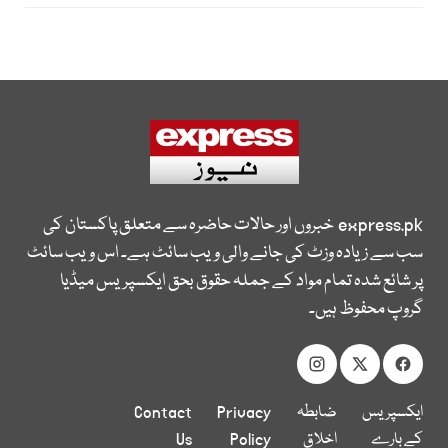
express.pk
خبروں اور حالات حاضرہ سے متعلق پاکستان کی
سب سے زیادہ وزٹ کی جانے والی ویب سائٹ ہے۔ اس ویب سائٹ
پر شائع شدہ تمام مواد کے جملہ حقوق بحق ایکسپریس میڈیا
گروپ محفوظ ہیں۔
ایکسپریس
ضابطہ
Privacy
Contact
کے بارے
اخلاق
Policy
Us