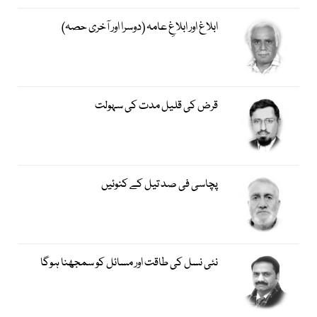
ابلاغ اور ابلاغِ عامہ (دوسرا اور آخری حصہ)
قرض کی قلیل مدت کی سہولت
پچاسی فی صد تیل کے کنوئیں
نئی نسل کی طاقت اور مسائل کو سمجھنا ہوگا