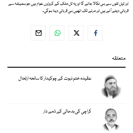
اور تیل تلوں سے ہی نکالا جائے گا اور یہ تل ملک کے کروڑوں عوام ہیں جو ہمیشہ سے
قربانی دیتے آئے ہیں اور مرنے تک انھیں ہی قربانی دینا ہوگی۔
متعلقہ
عقیدہ ختم نبوت کے چوکیدار کا سانحہ ارتحال
کراچی کی بدحالی کے ذمے دار