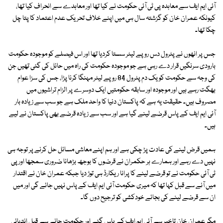
آئی ایم ایف سے معاہدہ پی ٹی آئی حکومت نے کیا تھا اور معاہدے سے انحراف کیا تھا،
کیونکہ عمران خان کو گزشتہ سال ہی میں اپنے خلاف تحریک عدم اعتماد کا پتا چل
چکا تھا۔
جس پر انھوں نے پٹرول دس روپے لیٹر سستا کردیا تھا اور اس فیصلے کو موجودہ حکومت
بارودی سرنگیں قرار دے رہی ہے جو موجودہ حکومت کی راہ میں حائل کی گئی تھیں جن
کی وجہ سے حکومت کو یک دم پٹرول 84 روپے لیٹر مہنگا کرنا پڑا، جس کی سزا عوام
بھگت رہے ہیں اور موجودہ اور سابقہ حکومتیں ایک دوسرے پر الزام تراشیوں میں
مصروف ہیں۔ حقیقت یہ ہے کہ پاکستان دنیا کا واحد ملک ہے جو سب سے زیادہ بار
آئی ایم ایف کے پاس قرضے لینے گیا ہے اور سب سے زیادہ قرضے بھی پاکستان نے لیے
ہیں۔
ہمیں قرض لینے کی عادت پڑ چکی ہے اور ہم اپنے معاشی مسائل حل کرنے پر توجہ ہی
نہیں دے رہے اور ہمارے ہر حکمران نے قرضوں کا بوجھ بڑھانا ضروری سمجھا اور پی
ٹی آئی حکومت نے تو قرضے لینے کا پرانا ریکارڈ ہی توڑ دیا جبکہ عمران خان نے اقتدار
میں آنے سے قبل کہا تھا کہ میری حکومت آئی ایم ایف کے پاس نہیں جائے گی اور میں
ان سے قرضے لینے کی بجائے خودکشی کو ترجیح دوں گا۔
مگر عمران خان تاخیر سے آئی ایم ایف کے پاس گئے اور حکومت جانے سے قبل انتہائی