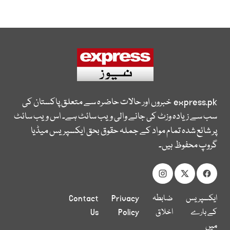
express.pk
خبروں اور حالات حاضرہ سے متعلق پاکستان کی
سب سے زیادہ وزٹ کی جانے والی ویب سائٹ ہے۔ اس ویب سائٹ
پر شائع شدہ تمام مواد کے جملہ حقوق بحق ایکسپریس میڈیا
گروپ محفوظ ہیں۔
ایکسپریس
ضابطہ
Privacy
Contact
کے بارے
اخلاق
Policy
Us
میں