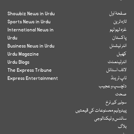
صفحۂ اول
Showbiz News in Urdu
تازہ ترین
Sports News in Urdu
غزہ لہو لہو
International News in
پاکستان
Urdu
انٹر نیشنل
Business News in Urdu
کھیل
Urdu Magazine
انٹرٹینمنٹ
Urdu Blogs
لائف اسٹائل
The Express Tribune
ٹاپ ٹرینڈ
Express Entertainment
دلچسپ و عجیب
صحت
سونے کے نرخ
پیٹرولیم مصنوعات کی قیمتیں
سائنس و ٹیکنالوجی
بلاگ