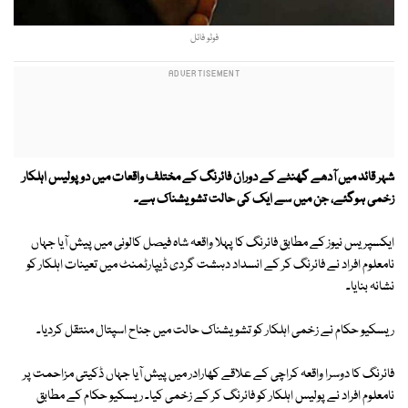
فوٹو فائل
شہر قائد میں آدھے گھنٹے کے دوران فائرنگ کے مختلف واقعات میں دو پولیس اہلکار
زخمی ہوگئے، جن میں سے ایک کی حالت تشویشناک ہے۔
ایکسپریس نیوز کے مطابق فائرنگ کا پہلا واقعہ شاہ فیصل کالونی میں پیش آیا جہاں
نامعلوم افراد نے فائرنگ کر کے انسداد دہشت گردی ڈیپارٹمنٹ میں تعینات اہلکار کو
نشانہ بنایا۔
ریسکیو حکام نے زخمی اہلکار کو تشویشناک حالت میں جناح اسپتال منتقل کردیا۔
فائرنگ کا دوسرا واقعہ کراچی کے علاقے کھارادر میں پیش آیا جہاں ڈکیتی مزاحمت پر
نامعلوم افراد نے پولیس اہلکار کو فائرنگ کر کے زخمی کیا۔ ریسکیو حکام کے مطابق