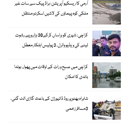
آرمی کا ریسکیو آپریشن: براڈ پیک سے سات غیر
ملکی کوہ پیماؤں کی لاشیں اسکردو منتقل
کراچی: شہری کو ہراساں کرکے30 ہزارروپے رشوت
لینے کی ویڈیو وائرل، 3 پولیس اہلکار معطل
کراچی میں صبح و رات کے اوقات میں پھوار، بوندا
باندی کا امکان
شاہراہ بھٹو پر روڈ ڈائیورژن کے باعث گاڑی الٹ گئی،
3مسافر زخمی