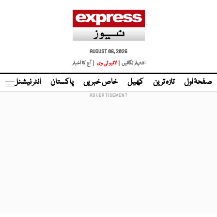
AUGUST 06, 2026
اشتہار لگائیں |
لائیو ٹی وی
| آج کا اخبار
صفحۂ اول
تازہ ترین
کھیل
خاص خبریں
پاکستان
انٹر نیشنل
ٹا