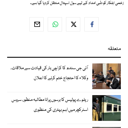
زخمی اہلکار کو طبی امداد کے لیے سول اسپتال منتقل کردیا گیا ہے۔
متعلقہ
آئی جی سندھ کا کراچی بار کی قیادت سے ملاقات،
وکلاء کا احتجاج ختم کرنے کا اعلان
ریلوے پولیس کا برسوں پرانا مطالبہ منظور، سروس
اسٹرکچر میں اہم بہتری کی منظوری