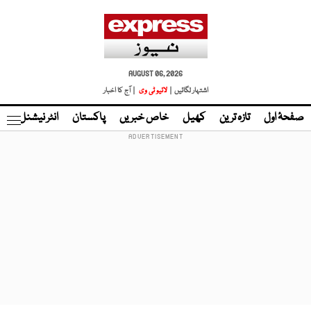
AUGUST 06, 2026
اشتہار لگائیں |
لائیو ٹی وی
| آج کا اخبار
صفحۂ اول
تازہ ترین
کھیل
خاص خبریں
پاکستان
انٹر نیشنل
ٹا