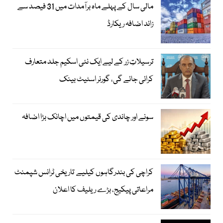
مالی سال کے پہلے ماہ برآمدات میں 31 فیصد سے
زائد اضافہ ریکارڈ
ترسیلاتِ زر کے لیے ایک نئی اسکیم جلد متعارف
کرائی جائے گی، گورنر اسٹیٹ بینک
سونے اور چاندی کی قیمتوں میں اچانک بڑا اضافہ
کراچی کی بندرگاہوں کیلیے تاریخی ٹرانس شپمنٹ
مراعاتی پیکیج، بڑے ریلیف کا اعلان