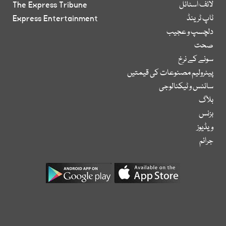
لائف اسٹائل
The Express Tribune
ٹاپ ٹرینڈ
Express Entertainment
دلچسپ و عجیب
صحت
سونے کے نرخ
پیٹرولیم مصنوعات کی قیمتیں
سائنس و ٹیکنالوجی
بلاگ
بزنس
ویڈیوز
جرائم