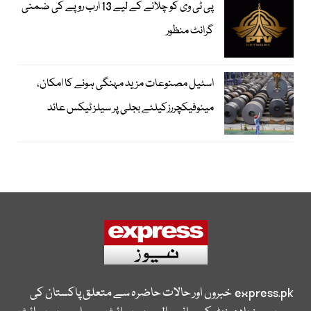
پی ٹی وی کو چلانے کے لیے 13 ارب روپے کی ضمنی
گرانٹ منظور
اسٹیل مصنوعات مزید مہنگی ہونے کا امکان،
مینوفیکچررزکیلئے بجلی پر سیلز ٹیکس عائد
express.pk
خبروں اور حالات حاضرہ سے متعلق پاکستان کی