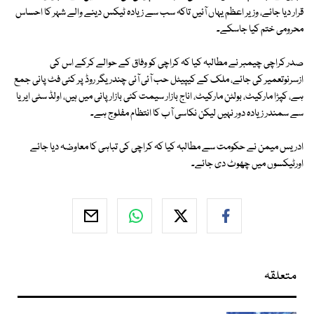
قرار دیا جائے، وزیر اعظم یہاں آئیں تاکہ سب سے زیادہ ٹیکس دینے والے شہر کا احساس
محرومی ختم کیا جاسکے۔
صدر کراچی چیمبر نے مطالبہ کیا کہ کراچی کو وفاق کے حوالے کرکے اس کی
ازسرنوتعمیر کی جائے، ملک کے کیپیٹل حب آئی آئی چندریگر روڈ پر کئی فٹ پانی جمع
ہے، کپڑا مارکیٹ، بولٹن مارکیٹ، اناج بازار سیمت کئی بازار پانی میں ہیں، اولڈ سٹی ایریا
سے سمندر زیادہ دور نہیں لیکن نکاسی آب کا انتظام مفلوج ہے۔
ادریس میمن نے حکومت سے مطالبہ کیا کہ کراچی کی تباہی کا معاوضہ دیا جائے
اورٹیکسوں میں چھوٹ دی جائے۔
متعلقہ