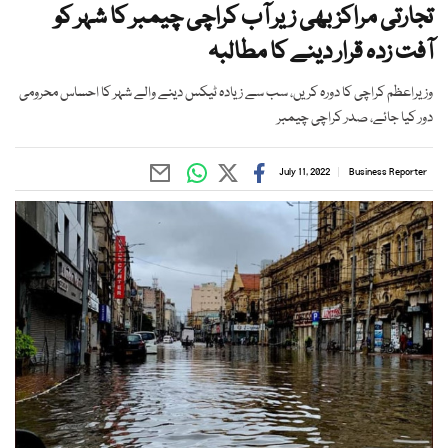
تجارتی مراکز بھی زیر آب کراچی چیمبر کا شہر کو
آفت زدہ قرار دینے کا مطالبہ
وزیراعظم کراچی کا دورہ کریں، سب سے زیادہ ٹیکس دینے والے شہر کا احساس محرومی
دور کیا جائے، صدر کراچی چیمبر
July 11, 2022
Business Reporter