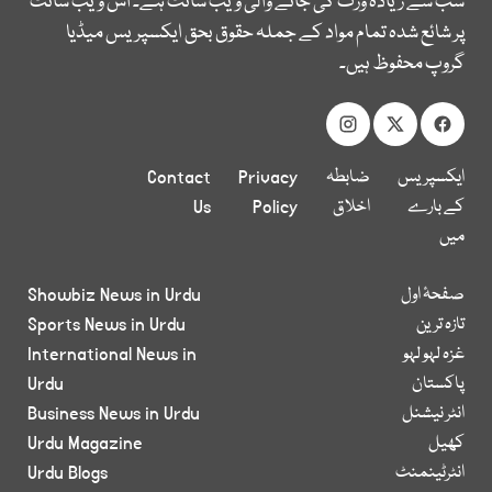
سب سے زیادہ وزٹ کی جانے والی ویب سائٹ ہے۔ اس ویب سائٹ
پر شائع شدہ تمام مواد کے جملہ حقوق بحق ایکسپریس میڈیا
گروپ محفوظ ہیں۔
ایکسپریس
ضابطہ
Privacy
Contact
کے بارے
اخلاق
Policy
Us
میں
صفحۂ اول
Showbiz News in Urdu
تازہ ترین
Sports News in Urdu
غزہ لہو لہو
International News in
پاکستان
Urdu
انٹر نیشنل
Business News in Urdu
کھیل
Urdu Magazine
انٹرٹینمنٹ
Urdu Blogs