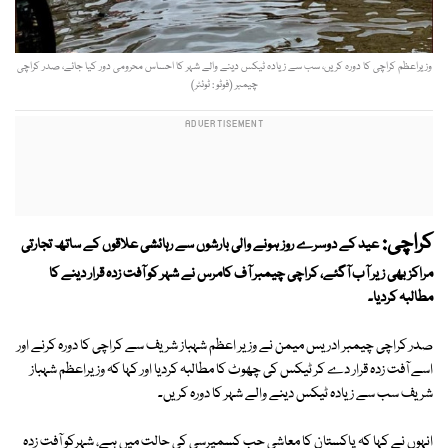
وزیراعظم کراچی کا دورہ کریں، سب سے زیادہ ٹیکس دینے والے شہر کا احساس محرومی دور کیا جائے، صدر کراچی
چیمبر (فوٹو : ٹوئٹر)
کراچی:
عید کے دوسرے روز ہونے والی بارشوں سے رہائشی علاقوں کے ساتھ تجارتی
مراکز بھی زیر آب آگئے، کراچی چیمبر آف کامرس نے شہر کو آفت زدہ قرار دینے کا
مطالبہ کردیا۔
صدر کراچی چیمبر ادریس میمن نے وزیر اعظم شہباز شریف سے کراچی کا دورہ کرنے اور
اسے آفت زدہ قرار دے کر ٹیکس کی چھوٹ کا مطالبہ کردیا اور کہا کہ وزیراعظم شہباز
شریف سب سے زیادہ ٹیکس دینے والے شہر کا دورہ کریں۔
انہوں نے کہا کہ پاکستان کا معاشی حب کسمپرسی کی حالت میں ہے، شہرکو آفت زدہ