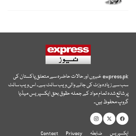
express.pk
خبروں اور حالات حاضرہ سے متعلق پاکستان کی
سب سے زیادہ وزٹ کی جانے والی ویب سائٹ ہے۔ اس ویب سائٹ
پر شائع شدہ تمام مواد کے جملہ حقوق بحق ایکسپریس میڈیا
گروپ محفوظ ہیں۔
ایکسپریس
ضابطہ
Privacy
Contact