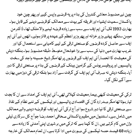
ایف نے چین کو نئی مارکیٹ کی تلاش اور صنعتوں کے قیام کے لیے قرضے دیے۔
چین نے مضبوط معاشی کنٹرول کی بناء پر یہ قرضے واپس کیے اور پھر چین خود
پاکستان سمیت ایشیاء اور افریقہ کے بہت سے ممالک کو قرضے دینے کے قابل ہوا۔
بھارت 1993 تک آئی ایم ایف سے سب سے زیادہ قرضہ لینے والا ملک تھا۔ ڈاکٹر من
موہن سنگھ پہلے وزیر خزانہ اور پھر وزیر اعظم کے عہدہ پر فائز ہوئے۔ انھوں نے آئی ایم
ایف سے حاصل کردہ قرضوں کو صنعتی ترقی کے لیے کامیابی سے استعمال کیا اور
غریب بھارت میں دنیا کی سب سے بڑا خوشحال متوسط طبقہ مضبوط ہوا۔ بنگلہ دیش
کی معیشت کا انحصار آئی ایم ایف کے قرضوں پر تھا مگر شیخ حسینہ واجد کی سخت
پالیسیوں اور پروفیسر یونس کے گرامین بینک کے قرضوں کی بناء پر صنعتی ترقی کا دور
آیا۔ بنگلہ دیش نہ صرف آئی ایم ایف کی گرفت سے آزاد ہوا بلکہ ترقی کی دوڑ میں بھارت
سے آگے نکل گیا۔
ترکی کی معیشت کبھی بیمار معیشت کہلاتی تھی۔ آئی ایم ایف کی امداد سے ان کا بجٹ
تیار ہوتا تھا مگر صدر اردگان کی اقتصادی پالیسیوں اور ٹیکسوں کے نئے نظام کے نفاذ
سے صنعتی ترقی کا نیا دور شروع ہوا اور آج ترکی آئی ایم ایف کو قرضہ دینے والے ممالک
میں شامل ہے۔ استنبول میں مقیم پاکستانی صحافی احمد رضا جو آج کل سرکاری ٹیلی
وژن میں کام کرتے ہیں ،ان کا کہنا ہے کہ ترکی میں ہر شہری اپنی آمدنی کا زیادہ سے
زیادہ 40 فیصد حصہ ٹیکسوں کی صورت میں ادا کرتا ہے۔ ان تمام ممالک کی خارجہ