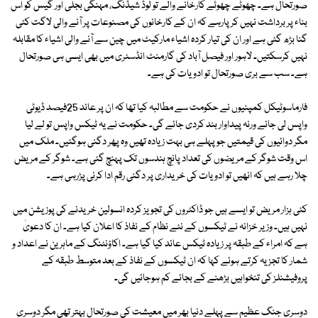
صورتحال ہے۔ چھوٹے چھوٹے کارخانے والے تو لوڈ شیڈنگ، مہنگی بجلی اور گیس کو اس
بناء پر برداشت نہیں کرپارہے کہ ان کے کارخانوں کی مصنوعات پر آنے والی لاگت کئی
گنا بڑھ گئی ہے اور ان کی تیار کردہ اشیاء مارکیٹ میں چین سے آنے والی اشیاء کا مقابلہ
نہیں کرسکتیں۔ لاہور اور فیصل آباد کی گارمنٹ انڈسٹری میں بھی ایسی ہی صورتحال
ہے۔ سب سے بری صورتحال تو ادویات کی ہے۔
فارماسوٹیکل کمپنیوں نے حکومت سے مطالبہ کیا تھا کہ ان پر عائد 25فیصد ڈیوٹی
واپس لی جائے ورنہ پیداوار بند کردی جائے گی۔ حکومت نے یہ ٹیکس واپس تو لے لیا
مگر دوائیوں کی قیمتیں جو پہلے ہی بہت زیادہ تھیں وہ پھر دگنی ہوگئیں۔ ملک میں
اس وقت شوگر کے مریضوں کی تعداد پانچ ہندسوں تک پہنچ گئی ہے۔ شوگر کے مریض
چلا رہے ہیں کہ انھیں تو ادویات کی خریداری پر دگنی رقم ادا کرنی پڑرہی ہے۔
کئی ہزار مریض تو ایسے ہیں جو ڈاکٹروں کی تجویز کردہ انسولین خریدنے کی پوزیشن میں
نہیں ہیں۔ وزیر خزانہ نے ٹیکسوں کے نئے نظام کے نفاذ کا اعلان کیا ہے۔ ان کا دعویٰ
ہے کہ امراء کے طبقہ پر زیادہ ٹیکس عائد کیا گیا ہے۔ اکاؤنٹنگ کے ماہرین نے اعداد و
شمار کا تجزیہ کرتے ہوئے کہا کہ ان ٹیکسوں کے نفاذ کے بعد متوسط طبقہ کے
پروفیشنلز کی تنخواہیں بڑھنے کے بجائے کم ہوجائیں گی۔
دوسری جنگ عظیم سے پہلے دنیا بھر میں معیشت کی صورتحال بہتر تھی مگر دوسری