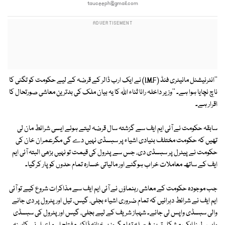
tauceeph@gmail.com
''انٹرنیشنل مانیٹری فنڈ (I.M.F) نے ایک ارب ڈالر کے قرضہ کے لیے حکومت کو تگنی کا
ناچ نچایا ہوا ہے۔ ''وزیر داخلہ رانا ثناء اﷲ کا یہ بیان ملک کی بدترین معاشی صورتحال کا
اقرار ہے۔
سابقہ حکومت نے آئی ایم ایف سے گزشتہ سال قرضہ لیتے ہوئے ایسی شرائط مان لی
تھیں کہ حکومت مختلف بنیادی اشیاء پر سبسڈی نہیں دے گی مگرعمران خان کی
حکومت نے پیٹرل پر سبسڈی دی، جس سے پٹرول کی قیمت تو نہیں بڑھی البتہ آئی ایم
ایف کے ساتھ معاملات خراب ہوگئے اور مالیاتی خسارہ تمام حدوں کو پار کرگیا۔
جب موجودہ حکومت کے معاشی رہنماؤں نے آئی ایم ایف سے مذاکرات شروع کیے تو آئی
ایم ایف نے شرائط دہرائیں کہ تمام ضروری اشیاء بجلی، گیس، تیل اور پٹرول پر دی جانے
والی سبسڈی واپس لی جائے۔ شہباز شریف کے لیے بجلی، گیس اور پٹرول کی سبسڈی