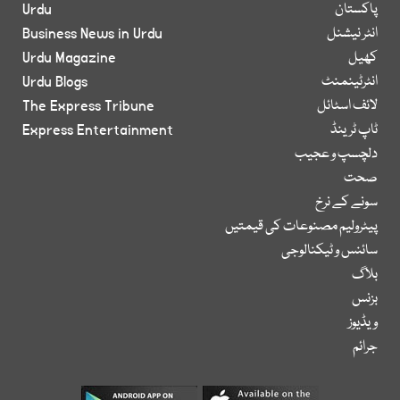
پاکستان
Urdu
انٹر نیشنل
Business News in Urdu
کھیل
Urdu Magazine
انٹرٹینمنٹ
Urdu Blogs
لائف اسٹائل
The Express Tribune
ٹاپ ٹرینڈ
Express Entertainment
دلچسپ و عجیب
صحت
سونے کے نرخ
پیٹرولیم مصنوعات کی قیمتیں
سائنس و ٹیکنالوجی
بلاگ
بزنس
ویڈیوز
جرائم