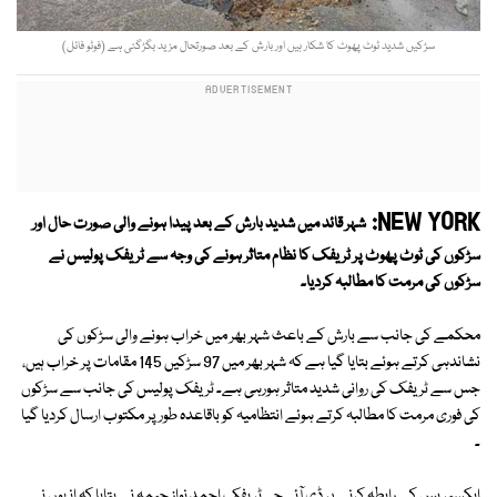
سڑکیں شدید ٹوٹ پھوٹ کا شکار ہیں اور بارش کے بعد صورتحال مزید بگڑگئی ہے (فوٹو فائل)
NEW YORK:
شہر قائد میں شدید بارش کے بعد پیدا ہونے والی صورت حال اور
سڑکوں کی ٹوٹ پھوٹ پر ٹریفک کا نظام متاثر ہونے کی وجہ سے ٹریفک پولیس نے
سڑکوں کی مرمت کا مطالبہ کردیا۔
محکمے کی جانب سے بارش کے باعث شہر بھر میں خراب ہونے والی سڑکوں کی
نشاندہی کرتے ہوئے بتایا گیا ہے کہ شہر بھر میں 97 سڑکیں 145 مقامات پر خراب ہیں،
جس سے ٹریفک کی روانی شدید متاثر ہورہی ہے۔ ٹریفک پولیس کی جانب سے سڑکوں
کی فوری مرمت کا مطالبہ کرتے ہوئے انتظامیہ کو باقاعدہ طور پر مکتوب ارسال کردیا گیا
۔
ایکسپریس کے رابطہ کرنے پر ڈی آئی جی ٹریفک احمد نواز چیمہ نے بتایا کہ انہوں نے