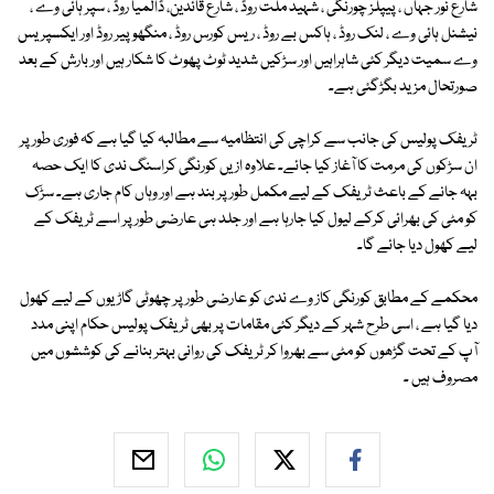
شارع نور جہاں ، پیپلز چورنگی ، شہید ملت روڈ ، شارع قائدین، ڈالمیا روڈ ، سپر ہائی وے ،
نیشنل ہائی وے ، لنک روڈ ، ہاکس بے روڈ ، ریس کورس روڈ ، منگھوپیر روڈ اور ایکسپریس
وے سمیت دیگر کئی شاہراہیں اور سڑکیں شدید ٹوٹ پھوٹ کا شکار ہیں اور بارش کے بعد
صورتحال مزید بگڑگئی ہے۔
ٹریفک پولیس کی جانب سے کراچی کی انتظامیہ سے مطالبہ کیا گیا ہے کہ فوری طور پر
ان سڑکوں کی مرمت کا آغاز کیا جائے۔ علاوہ ازیں کورنگی کراسنگ ندی کا ایک حصہ
بہہ جانے کے باعث ٹریفک کے لیے مکمل طور پر بند ہے اور وہاں کام جاری ہے۔ سڑک
کو مٹی کی بھرائی کرکے لیول کیا جارہا ہے اور جلد ہی عارضی طور پر اسے ٹریفک کے
لیے کھول دیا جائے گا۔
محکمے کے مطابق کورنگی کاز وے ندی کو عارضی طور پر چھوٹی گاڑیوں کے لیے کھول
دیا گیا ہے ، اسی طرح شہر کے دیگر کئی مقامات پر بھی ٹریفک پولیس حکام اپنی مدد
آپ کے تحت گڑھوں کو مٹی سے بھروا کر ٹریفک کی روانی بہتر بنانے کی کوششوں میں
مصروف ہیں ۔