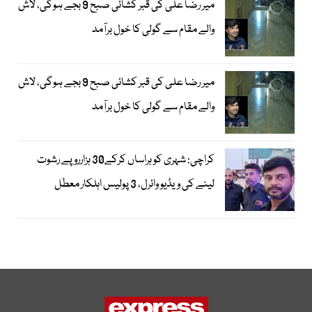
میر رضا علی کی قبر کشائی صبح 9 بجے ہوگی، لاش
والے مقام سے گولی کا خول برآمد
میر رضا علی کی قبر کشائی صبح 9 بجے ہوگی، لاش
والے مقام سے گولی کا خول برآمد
کراچی: شہری کو ہراساں کرکے30 ہزارروپے رشوت
لینے کی ویڈیو وائرل، 3 پولیس اہلکار معطل