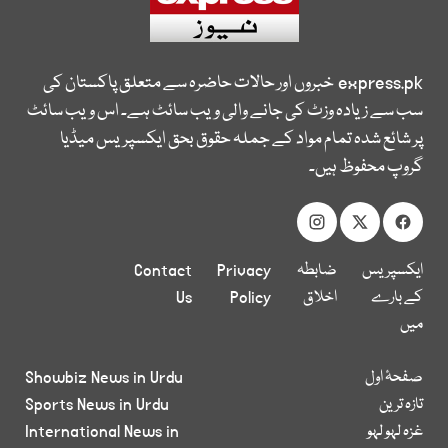
express.pk
خبروں اور حالات حاضرہ سے متعلق پاکستان کی
سب سے زیادہ وزٹ کی جانے والی ویب سائٹ ہے۔ اس ویب سائٹ
پر شائع شدہ تمام مواد کے جملہ حقوق بحق ایکسپریس میڈیا
گروپ محفوظ ہیں۔
ایکسپریس
ضابطہ
Privacy
Contact
کے بارے
اخلاق
Policy
Us
میں
صفحۂ اول
Showbiz News in Urdu
تازہ ترین
Sports News in Urdu
غزہ لہو لہو
International News in