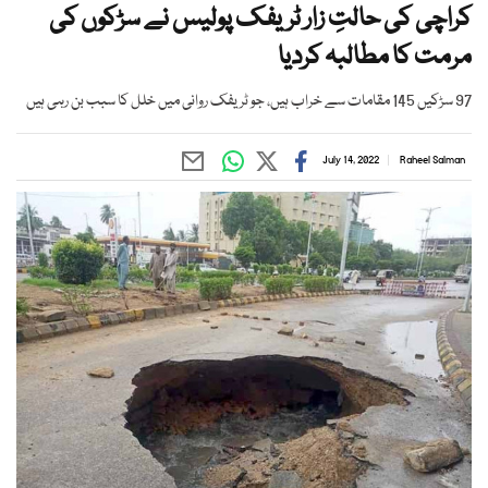
کراچی کی حالتِ زار ٹریفک پولیس نے سڑکوں کی
مرمت کا مطالبہ کردیا
97 سڑکیں 145 مقامات سے خراب ہیں، جو ٹریفک روانی میں خلل کا سبب بن رہی ہیں
July 14, 2022
Raheel Salman