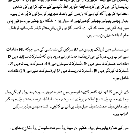
ایڈیشنل آئی جی کراچی کو باضابطہ طور پر خط لکھنے کے ساتھ کراچی کی ضلعی
انتظامیہ کو بھی آگاہ کیا ہے کہ بارشوں کے باعث شہر بھر کی سڑکوں کا بُرا حال ہے۔
جہاں پہلے چھوٹے چھوٹے گڑھے تھے، اب وہاں بڑے شگاف پڑ چکے ہیں۔ سڑکیں پانی
میں بہہ گئی ہیں جب کہ گہرے گڑھے گاڑیوں کی روانی متاثر کرنے کے ساتھ ٹریفک
جام کا باعث بھی بن رہے ہیں۔
اس سلسلے میں ٹریفک پولیس نے 97 سڑکوں کی نشاندہی کی ہے جوکہ 145 مقامات
سے خراب ہیں۔ ڈی آئی جی ٹریفک احمد نواز نے مزید بتایا کہ ڈسٹرکٹ ساؤتھ میں 12
مقامات ، ڈسٹرکٹ سٹی میں 15 ، ڈسٹرکٹ سینٹرل میں 40 ، ڈسٹرکٹ ایسٹ میں 21 ،
ڈسٹرکٹ کورنگی میں 15 ، ڈسٹرکٹ ویسٹ میں 13 اور ڈسٹرکٹ ملیر میں 29 مقامات
شامل ہیں۔
ڈی آئی جی کا کہنا تھا کہ مرکزی شاہراہوں میں شاہراہ عراق ، سرور شہید روڈ ، کورنگی روڈ ،
ایم اے جناح روڈ ، شارع لیاقت ، پریڈی اسٹریٹ ، مینسفیلڈ اسٹریٹ ، نشتر روڈ ، جہانگیر
روڈ ، مارٹن روڈ ، جمشید روڈ ، جیل روڈ ، پی آئی بی کالونی ، راشد منہاس روڈ پر سڑکیں
خراب ہیں۔
اس کے علاوہ یونیورسٹی روڈ ، حکیم ابن سینا روڈ ، سر شاہ سلیمان روڈ ، شارع ہمایوں ،