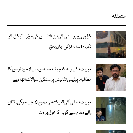
متعلقہ
کراچی یونیورسٹی کی تیز رفتار بس کی موٹرسائیکل کو
ٹکر، 17 سالہ لڑکی جاں بحق
میر رضا کے والد کا چیف جسٹس سے از خود نوٹس کا
مطالبہ، پولیس تفتیش پر سنگین سوالات اٹھا دیے
میر رضا علی کی قبر کشائی صبح 9 بجے ہوگی، لاش
والے مقام سے گولی کا خول برآمد