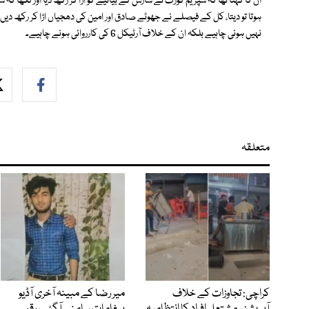
اُن کا کہنا تھا کہ سپریم کورٹ نے سازش کے بیانیے کو اڑا کر رکھ دیا اور لکھا 
ہوتا تو دیتا، کل کے فیصلے نے جھوٹے صادق اور امین کی دھجیاں اڑا کر رکھ د
نہیں ہونی چاہیے بلکہ ان کے خلاف آرٹیکل 6 کی کارروائی ہونے چاہیے۔
متعلقہ
کراچی: تجاوزات کے خلاف
میر رضا کے مبینہ آخری آڈیو