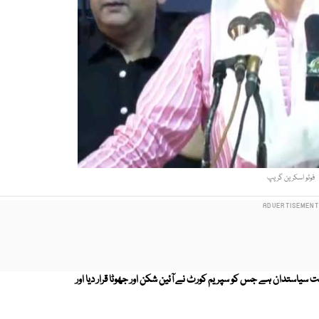
فوٹو اسکرین گریپ
سیاستدان ہے جس کو سپریم کورٹ نے آئین شکن اور جھوٹا قرار دیا اور