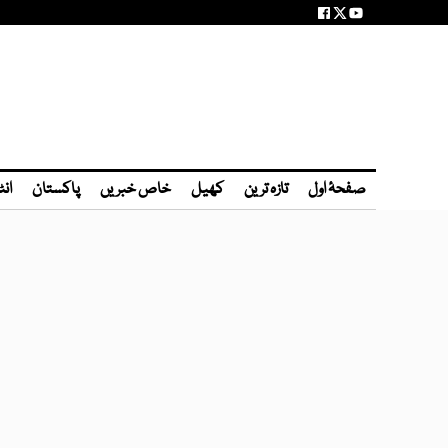
صفحۂ اول
تازہ ترین
کھیل
خاص خبریں
پاکستان
انٹ