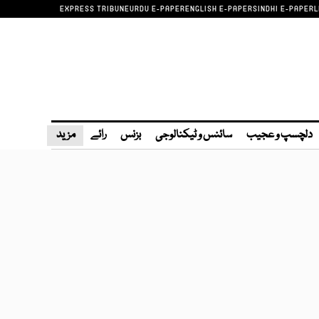
EXPRESS TRIBUNE
URDU E-PAPER
ENGLISH E-PAPER
SINDHI E-PAPER
L
دلچسپ و عجیب
سائنس و ٹیکنالوجی
بزنس
رائے
مزید