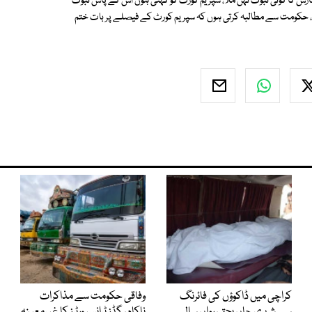
کہ سازش کا کوئی ثبوت نہں ملا، سپریم کورٹ کو کہتی ہوں اس کے پاس ثبوت
یں، حکومت سے مطالبہ کرتی ہوں کہ سپریم کورٹ کے فیصلے پر بات ختم
کراچی میں ڈاکوؤں کی فائرنگ
وفاقی حکومت سے مذاکرات