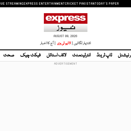
IVE STREAMING
EXPRESS ENTERTAINMENT
CRICKET PAKISTAN
TODAY'S PAPER
AUGUST 08, 2026
اشتہار لگائیں |
لائیو ٹی وی
| آج کا اخبار
ر نیشنل
ٹاپ ٹرینڈ
انٹرٹینمنٹ
لائف اسٹائل
فیکٹ چیک
صحت