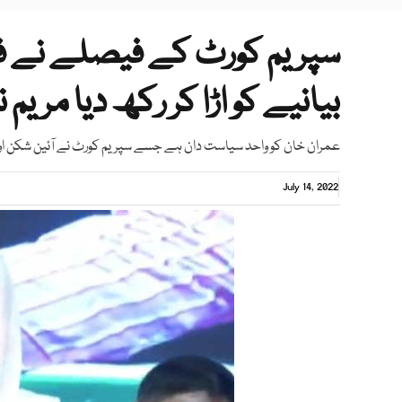
سپریم کورٹ کے فیصلے نے فت
بیانیے کو اڑا کر رکھ دیا مریم نو
عمران خان کو واحد سیاست دان ہے جسے سپریم کورٹ نے آئین شکن اور جھ
July 14, 2022