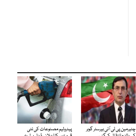
چئیرمین پی ٹی آئی بیرسٹر گوہر
پیٹرولیم مصنوعات کی نئی