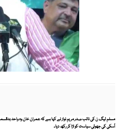
مسلم لیگ ن کی نائب صدر مریم نواز نے کہا ہے کہ عمران خان وہ واحد بدقسمت 
اُسکی کی جھوٹی سیاست کو اڑا کر رکھ دیا۔