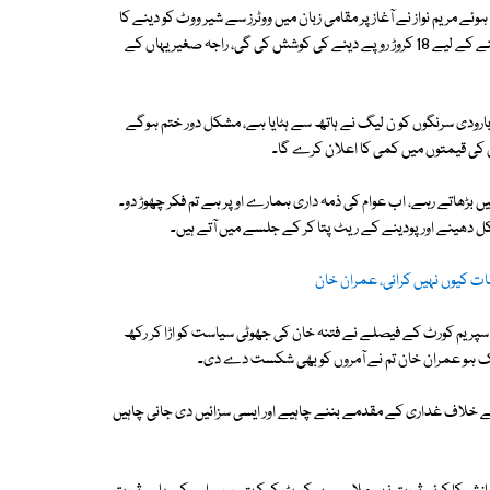
ی 7 میں جلسے سے خطاب کرتے ہوئے مریم نواز نے آغاز پر مقامی زبان میں ووٹرز سے شیر ووٹ کو دینے کا
وعدہ لیا اور کہا کہ ہمارے امیدوار راجہ صغیر کو ن لیگ میں شمولیت سے روکنے کے لیے 18 کروڑ روپے دینے کی کوشش کی گی، راجہ صغیر یہاں کے
ارودی سرنگوں کو ن لیگ نے ہاتھ سے ہٹایا ہے، مشکل دور ختم ہوگے
ل کی قیمتوں میں کمی کا اعلان کرے گا۔
متیں بڑھاتے رہے، اب عوام کی ذمہ داری ہمارے اوپر ہے تم فکر چھوڑ دو۔
ٓج کل دھینے اور پودینے کے ریٹ پتا کر کے جلسے میں آتے ہیں۔
ات کیوں نہیں کرائی، عمران خان
، سپریم کورٹ کے فیصلے نے فتنہ خان کی جھوٹی سیاست کو اڑا کر رکھ
بارک ہو عمران خان تم نے آمروں کو بھی شکست دے دی۔
 کے آئین کو توڑنے والے پر آرٹیکل 6 لگنا چاہیے، ان کے خلاف غداری کے مقدمے بننے چاہیے اور ایسی سزائیں دی جانی چاہیں