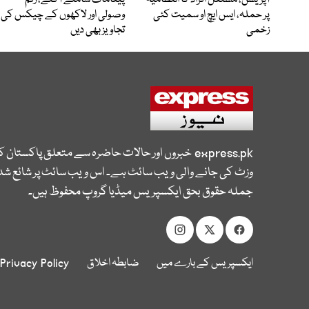
آپریشن، مشتعل افراد کا انتظامیہ
پیغامات سامنے آگئے، رقم
پر حملہ، ایس ایچ او سمیت کئی
وصولی اور لاکھوں کے چیکس کی
زخمی
تجاویز بھی دیں
express.pk
خبروں اور حالات حاضرہ سے متعلق پاکستان 
وزٹ کی جانے والی ویب سائٹ ہے۔ اس ویب سائٹ پر شائع شدہ
جملہ حقوق بحق ایکسپریس میڈیا گروپ محفوظ ہیں۔
ایکسپریس کے بارے میں
ضابطہ اخلاق
Privacy Policy