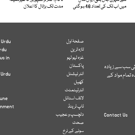
سے شہری جاں بحق، رواں سال
ناکام، گڈز ٹرانسپورٹرز کا غیرمعینہ
میں اب تک کی تعداد 46 ہوگئی
مدت تک ہڑتال کا اعلان
صفحۂ اول
 Urdu
تازہ ترین
rdu
غزہ لہو لہو
ws in
پاکستان
کی سب سے زیادہ
انٹر نیشنل
 Urdu
 تمام مواد کے
کھیل
انٹرٹینمنٹ
لائف اسٹائل
bune
ٹاپ ٹرینڈ
inment
دلچسپ و عجیب
Contact Us
صحت
سونے کے نرخ