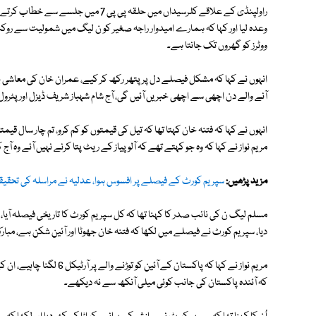
راولپنڈی کے علاقے کلرسیداں میں حلقہ پی پ
ووٹرز کو گھروں تک جانتا ہے۔
انہوں نے کہا کہ مشکل فیصلے دل پر پتھر رکھ کر کیے، عمران خان کی معاشی ب
آنے والے دن اچھی سے اچھی خبریں آئیں گی، آج شام شہباز شریف ڈیزل اور پٹرو
انہوں نے کہا کہ فتنہ خان کہتا تھا کہ تیل کی قیمتوں کو کم کرو، تم چار سال قی
مریم نواز نے کہا کہ وہ جو کہتے تھے کہ آلو پیاز کے ریٹ پتا کرنے نہیں آئے وہ ا
مزید پڑھیں:
سپریم کورٹ کے فیصلے پر افسوس ہوا، عدلیہ نے مراسلہ کی تحقیق
مسلم لیگ ن کی نائب صدر کا کہنا تھا کہ کل سپریم کورٹ کا تاریخی فیصلہ آیا
دیا، سپریم کورٹ نے فیصلے میں لکھا کہ فتنہ خان جھوٹا اور آئین شکن ہے، م
مریم نواز نے کہا کہ پاکستان
کہ آئندہ پاکستان کی جانب کوئی میلی آنکھ سے نہ دیکھے۔