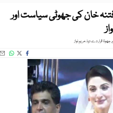
نہ خان کی جھوٹی سیاست اور
از
وٹا قرار دے دیا، مریم نواز