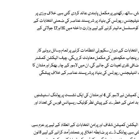
ش، ساتھ رکھنے پر مکمل پابندی عائد کردی گئی ہے، خلاف ورزی پر
انٹیلیجنس رپورٹس کی بنیاد پر شرپسند عناصر کی ضمنی انتخابات کے
حلقوں میں داخلے پر پابندی لگانے کا فیصلہ کیا گیا، امن وامان کی صورت حال کو مسلسل مانیٹر کرنے کے لیے وزارتِ داخلہ میں 16اور17 جولائی کے
نتخابات کے دوران سکیورٹی انتظامات کرنے پر تمام وسائل بروئے کار
دھ اور پنجاب حکومتوں کی مکمل معاونت کریںگی، چیف الیکشن کمشنر
میں سیکیورٹی کی اضافی نفری تعینات کی جائے گی، ان میں لاہور کے چار، بھکر اور ملتان کا
ارے انٹیلیجنس رپورٹس کی بنیاد پرشرپسند عناصر کے خلاف پیشگی
اے پی پی کے مطابق ضمنی انتخابات میں سیکیورٹی خدشات پیش نظر الیکشن کمیشن نے لاہور کی 4 اور ملتان کی ایک نشست پر پولنگ اسٹیشنوں
 میں بد امنی کے خطرے کے پیش نظر کوئیک ریسپانس فورس کی تعداد اور
لیکشن کمیشن شفاف اور پرامن انتخابات کے انعقاد کے لیے پر عزم ہے،
ئی ہے، پولنگ ڈے پر ضابطہ اخلاق پر عملدرآمد کرانے کے لیے قانون