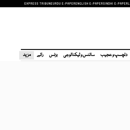
EXPRESS TRIBUNE
URDU E-PAPER
ENGLISH E-PAPER
SINDHI E-PAPER
L
دلچسپ و عجیب
سائنس و ٹیکنالوجی
بزنس
رائے
مزید