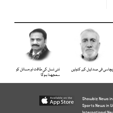
پچاسی فی صد تیل کے کنوئیں
نئی نسل کی طاقت اور مسائل کو
سمجھنا ہوگا
Showbiz News in
Sports News in U
International Ne