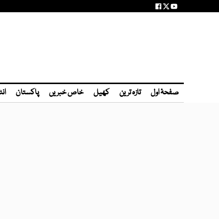
صفحۂ اول
تازہ ترین
کھیل
خاص خبریں
پاکستان
انٹ