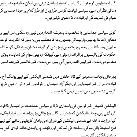
کے امیدواروں کو جتوانے کے لیے تندوتیزبیانات دیتی ہیں لیکن حالیہ چند برسوں 
منافی نظر آرہا ہے۔ سیاسی قیادت کو اس طرز بیان اور طرز کلام پر خود احتسابی 
عوام کی نمایندگی اور قیادت کا دعویٰ کرتے ہیں۔
کوئی سیاسی جماعتیں یا شخصیت ہمیشہ اقتدار میں نہیں رہ سکتی، اس لیے ہر
مطابق ڈھالنا چاہیے۔پارلیمانی جمہوریت کا مطلب ہی یہ ہے کہ اکثریت کو حک
حاصل رہ سکتا ہے ، جمہوریت میں اپوزیشن کو گورنمنٹ ان ویٹینگ کہا جاتا ہ
حکومت کی پالیسیوں پر اثر انداز ہوتی ہے۔کیونکہ وہ بھی عوام کی نمایندہ ہوت
مخصوص مدت کے لیے اقتدار میں آئی ہے، اس مدت کے خاتمے کے بعد اسے ہرح
بہرحال پنجاب اسمبلی کے 20 حلقوں میں ضمنی الیکشن کے لی
قیادت اور ان کے امیدواروں اور دیگر آزاد امیدواروں کو قانون کے دائرے میں کر 
گروہی دشمنیوں میں تبدیل نہیں کرنا چاہیے۔
الیکشن کمیش کے قوانین کی پاسداری کرنا ہر سیاسی جماعت اور امیدوار کا ف
کر رکھی ہیں، چیف الیکشن کمشنر نے اگلے روز وفاقی وزیرداخلہ سے ٹیلیفونک راب
کیا، وزارت داخلہ نے ضمنی الیکشن کے دوران امن وامان کو یقینی بنانے کے لیے 
فوج اسٹینڈ بائی ہوگی، اسلحہ کی نمائش اور رکھنے پر پابندی عائد کردی گئی 
پابندی لگادی گئی ہے۔