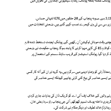
د پولنگ عملہ بمعہ پولنگ ریکارڈ سیکیورٹی اہلکاروں کی تحویل میں
پنجاب میں صوبائی اسمبلی کے 20 حلقوں میں پولنگ اسٹیشنز کی کل تعداد 3,131 ہے، صوبہ پنجاب کے 20 حلقوں میں676 انتہائی حساس،
ولنگ اسٹیشنز پر سی سی ٹی وی کیمرے نصب کیے گئے ہیں، ضمنی انتخابات میں
ا ہے کہ پریزائیڈنگ افسران فارم 45 کی تصویر کھینچتے وقت موبائل لوکیشن آن رکھیں گے، پولنگ ایجنٹ دستخط شدہ فارم
45 حاصل کیے بغیر پولنگ اسٹیشن نہ چھوڑیں، پریزائیڈنگ افسر پولنگ ایجنٹ کو فارم 45 کی کاپی مہیا کرنے کا پابند ہوگا، پنجاب حکومت نے ضمنی
 کے موقع پر لاؤڈ اسپیکر کے استعمال پر پابندی عائد کرتے ہوئے 144 نافذ کر دیا گیا، پولنگ اسٹیشنز کے قریب ساؤنڈ سسٹم کے استعمال پر
آرائی کو بڑھاوا دینے میں سرگرم ہیں۔یہ گروہ اور ان کے آلہ کار کسی
 ایسے عناصر کی بیخ کنی کرنی چاہیے کیونکہ ایسے عناصر کی
کشی کرنے والوں کے خلاف ایف آئی اے کو کریک ڈان کی ہدایات جاری کردی
ریٹری داخلہ یوسف نسیم کھوکھر، آئی جی پنجاب راؤ سردارعلی خان،
 (ریٹائرڈ) خالد لطیف اور دیگرحکام نے شرکت کی۔