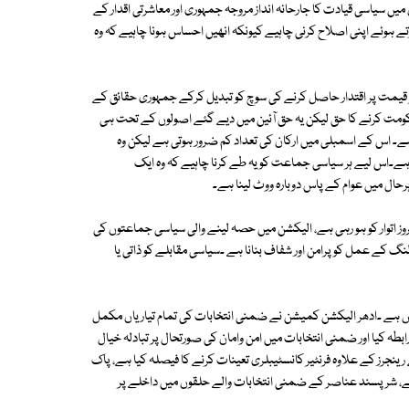
میں سیاسی قیادت کا جارحانہ انداز مروجہ جمہوری اور معاشرتی اقدار کے
کرتے ہوئے اپنی اصلاح کرنی چاہیے کیونکہ انھیں احساس ہونا چاہیے کہ وہ
 قیمت پر اقتدار حاصل کرنے کی سوچ کو تبدیل کرکے جمہوری حقائق کے
ومت کرنے کا حق لیکن یہ حق آئین میں دیے گئے اصولوں کے تحت ہی
ے۔ اس کے اسمبلی میں ارکان کی تعداد کم ضرور ہوتی ہے لیکن وہ
ی ہے۔اس لیے ہر سیاسی جماعت کو یہ طے کرنا چاہیے کہ وہ ایک
ال میں عوام کے پاس دوبارہ ووٹ لینا ہے۔
ے پولنگ آج بروز اتوار کو ہو رہی ہے، الیکشن میں حصہ لینے والی سیاسی جماعتوں کی
پولنگ کے عمل کو پرامن اور شفاف بنانا ہے ۔سیاسی مقابلے کو ذاتی یا
رض ہے ۔ادھر الیکشن کمیشن نے ضمنی انتخابات کی تمام تیاریاں مکمل
طہ کیا اور ضمنی انتخابات میں امن وامان کی صورتحال پر تبادلہ خیال
رینجرز کے علاوہ فرنٹیر کانسٹیبلری تعینات کرنے کا فیصلہ کیا ہے، پاک
ہے، شر پسند عناصر کے ضمنی انتخابات والے حلقوں میں داخلے پر