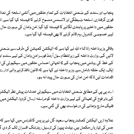
پنجاب اور سندھ کے ضمنی انتخابات کے تمام حلقوں میں آتشی اسلحہ کی نمائ
فوری گرفتاری، اسلحہ ضبطگی اور لائسنس منسوخ کرنے کا فیصلہ کیا گیا ہے، 
لیے خصوصی کنٹرول روم قائم کرنے کا بھی فیصلہ کیا گیا ہے۔
وفاقی وزیرداخلہ رانا ثناء اللہ نے کہا ہے کہ الیکشن کمیشن کی طرف سے ضمنی ا
لائیں گے، وزارت داخلہ کے زیرانتظام سول آرمڈ فورسز امن وامان کے لیے سن
کے خط کی روشنی میں پنجاب کے 6 انتہائی احساس حلقوں 
ایک، ایک حلقہ شامل ہے، وزیر داخلہ نے کہا ہے کہ قانون نافذکرنے والے اد
اقدامات لیں تاکہ امن امان کی صورت حال پیدا نہ ہو۔
کے باہر فوج کی تعیناتی کے لیے وزارت داخلہ کو مراسلہ ارسال کردیا، الیکشن
فلیگ مارچ بڑھانے کی درخواست بھی کی گئی ہے۔
علاوہ ازیں الیکشن کمشنر پنجاب سعید گل نے پریس کانفرنس میں کہا ہے کہ ا
جس کی تیاریاں مکمل ہیں، بیلٹ پیپرز کی ترسیل ریٹرننگ افسران تک کر دی گ