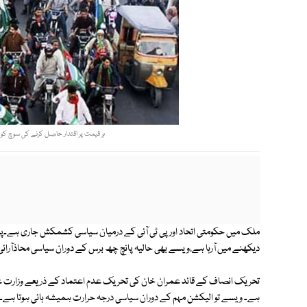
ہر قیمت پر اقتدار حاصل کرنے کی سوچ کو 
ملک میں حکومتی اتحاد اور پی ٹی آئی کے درمیان سیاسی کشمکش جاری ہے۔
دیکھنے میں آرہا ہے،ویسے بھی حالیہ پانچ چھ برس کے دوران سیاسی محاذآرائی 
تحریک انصاف کے قائد عمران خان کی تحریک عدم اعتماد کے ذریعے وزارت ع
ہے۔ ویسے تو الیکشن مہم کے دوران سیاسی درجہ حرارت ہمیشہ ہائی ہوتا ہے۔ا