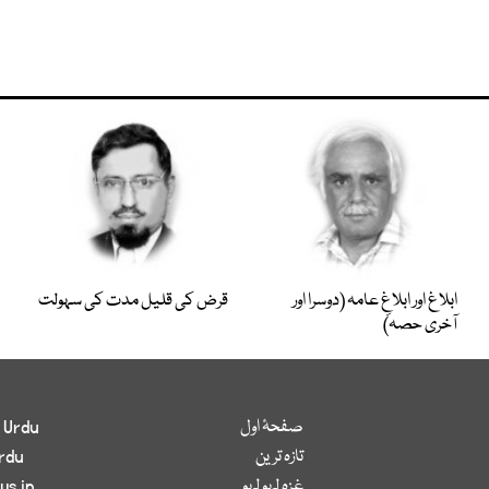
ابلاغ اور ابلاغِ عامہ (دوسرا اور
قرض کی قلیل مدت کی سہولت
آخری حصہ)
صفحۂ اول
 Urdu
تازہ ترین
rdu
غزہ لہو لہو
ws in