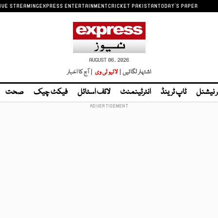
IVE STREAMING
EXPRESS ENTERTAINMENT
CRICKET PAKISTAN
TODAY'S PAPER
AUGUST 06, 2026
اشتہار لگائیں |
لائیو ٹی وی
| آج کا اخبار
ر نیشنل
ٹاپ ٹرینڈ
انٹرٹینمنٹ
لائف اسٹائل
فیکٹ چیک
صحت