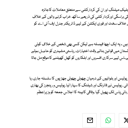
 بلیک میلنگ اور ان کی کردارکشی سے متعلق معاملات کاجائزہ
کی ہراسگی اورکردار کشی کی ذریعے ساکھ خراب کرنے والوں کے خلاف
کے خلاف سخت اور فوری ایکشن کے لیے ڈائریکٹر جنرل ایف آئی اے کو
 ہیں ۔ یہ ایک اچھا فیصلہ ہے لیکن کسی بھی شخص کے خلاف کوئی
ستان میں قوانین بناتے وقت اختیارات ریاستی مشینری کو حاصل ہوتے
۔اس لیے سرکاری افسروں اور اہلکاروں کو کھل کھیلنے کا موقع مل جاتا
لیس اور بلوائیوں کے درمیان چھوٹی چھوٹی جھڑپوں کا سلسلہ جاری رہا
ائی ، پولیس نے فائرنگ اور شیلنگ کا سہارا لیا، پولیس و رینجرز کی بھاری
ن بائی پاس تک پھیل گیا ،وفاقی کابینہ کا اجلاس جمعہ کو وزیراعظم