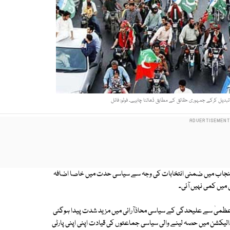
تبدیل کرکے جمہوری حقائق کے مطابق ڈھالنا چاہیے۔ فوٹو: فائل
پنجاب میں ضمنی انتخابات کی وجہ سے سیاسی حدت میں خاصا اضافہ
میں کمی نہیں آئی۔
ظمیٰ سے علیحدگی کے سیاسی محاذآرائی میں مزید شدت پیدا ہوگئی
لیکشن میں حصہ لینے والی سیاسی جماعتوں کی قیادت اپنی اپنی پارٹی