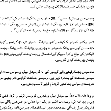
نافذ کرنے والے اداروں کو ہدایات جاری کر دی گئی ہیں، پولنگ کے اختتام کے بع
واپس ریٹرننگ افسر کے دفاترتک پہنچائے جائیں گے۔
1194حساس اور 1271 نارمل پولنگ اسٹیشنز ہیں، انتہائی حساس پ
45 لاکھ 79 ہزار آٹھ سو 98 ووٹرز اپنا حق رائے دہی استعمال کریں گے۔
ادھر الیکشن کمیشن کا کہن
الیکشن
پابندی بھی عائد کردی گئی ہے۔
مخصوص ایجنڈا رکھنے والے گروہوں کے آلہ کار سوشل میڈیا پر سیاسی حدت اور محاذ
سیاسی جماعت کے ہمدرد نہیں ہیں، ہر سیاسی جماعت کو اپنے اندر چھپے ہوئے
شرپسندی سیاسی جماعتوں کو بدنام کرنے کا سبب بنتی ہے۔
وزیرداخلہ رانا ثناء اللہ نے سوشل میڈیا پر شہریوں کو ہراساں کرنے اور کردار 
ہیں، وزیرداخلہ کی زیرصدارت اگلے روز ایک اہم اجلاس ہوا جس میں وفاقی سیک
ڈائریکٹر جنرل ایف آئی اے محمد طاہر رائے، قائم مقام چئیرمین نادرا بریگیڈیئر