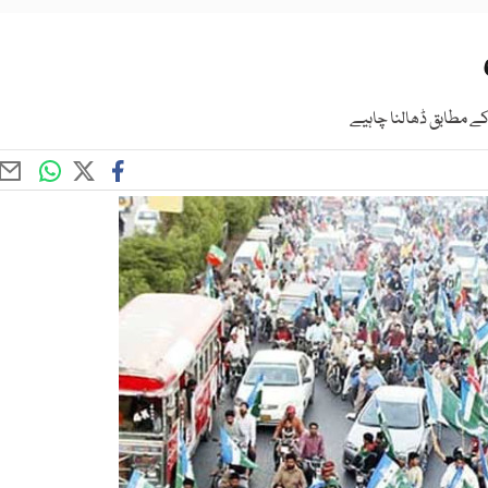
ے مطابق ڈھالنا چاہیے