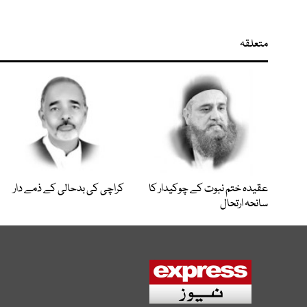
متعلقہ
عقیدہ ختم نبوت کے چوکیدار کا
کراچی کی بدحالی کے ذمے دار
سانحہ ارتحال