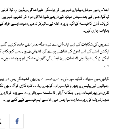
اجلاس میں سوشل میڈیا پر شہریوں کی ہراسگی، غیراخلاقی ویڈیوز اپ لوڈ کرنے،
لیاگیا،جس کے بعد سوشل میڈیا کے ذریعے غیراخلاقی مواد کی تشہیر، شہریوں 
کریک ڈاؤن کا فیصلہ کیاگیا، وزیر داخلہ نے سائبرکرائم میں ملوث ایسے افراد 
ہدایات جاری کیں۔
شہریوں کی شکایات کے لیے ایف آئی اے نے رابطہ نمبرز بھی جاری کردیے گئے
ایکشن لینے کے لیے قانون کے تقاضے پورے کرنا انتہائی ضروری ہے کیونکہ پاک
لیکن ان کے غیرقانونی اقدامات پر ضابطے کی کاروائی مشکل اور پیچیدہ ہوتی ہے
ہے۔
کراچی میں سہراب گوٹھ سپر ہائی وے پر دوسرے روز بھی کشیدگی رہی، دن بھر پو
، بلوائیوں نے پولیس پر پتھراؤ کیا، سہراب گوٹھ پر ایک ناکارہ گاڑی کو آگ بھی لگ
نفری دن بھر تعینات رہی ، ہنگامہ آرائی کا سلسلہ سپر ہائی وے سے بڑھ کر ناردر
شہبازشریف کی زیرصدارت ہوا جس میں خاصے اہم فیصلے کیے گئے ہیں ۔