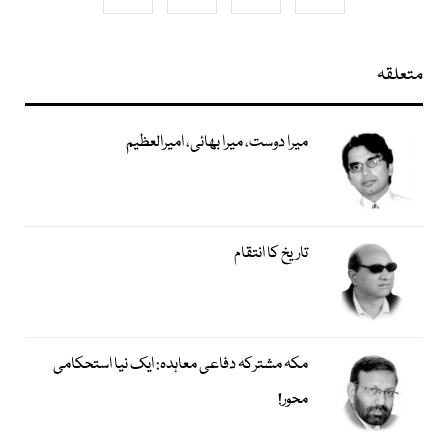
متعلقہ
میرا دوست، میرا بھائی، امیرالعظیم
تاریخ کا انتقام
مکہ مشترکہ دفاعی معاہدہ: ایک نیا استحکامی
محور!