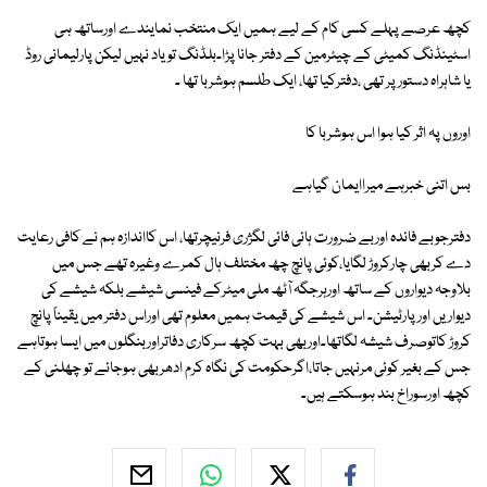
کچھ عرصے پہلے کسی کام کے لیے ہمیں ایک منتخب نمایندے اورساتھ ہی
اسٹینڈنگ کمیٹی کے چیئرمین کے دفتر جانا پڑا۔بلڈنگ تو یاد نہیں لیکن پارلیمانی روڈ
یا شاہراہ دستور پر تھی ،دفترکیا تھا، ایک طلسم ہوشربا تھا ۔
اوروں پہ اثر کیا ہوا اس ہوشربا کا
بس اتنی خبرہے میراایمان گیاہے
دفترجوبے فائدہ اوربے ضرورت ہائی فائی لگژری فرنیچرتھا، اس کااندازہ ہم نے کافی رعایت
دے کربھی چارکروڑ لگایا،کوئی پانچ چھ مختلف ہال کمرے وغیرہ تھے جس میں
بلاوجہ دیواروں کے ساتھ اورہرجگہ آٹھ ملی میٹرکے فینسی شیشے بلکہ شیشے کی
دیواریں اورپارٹیشن۔ اس شیشے کی قیمت ہمیں معلوم تھی اوراس دفتر میں یقیناً پانچ
کروڑ کاتوصرف شیشہ لگاتھا۔اوربھی بہت کچھ سرکاری دفاتراوربنگلوں میں ایسا ہوتاہے
جس کے بغیر کوئی مرنہیں جاتا،اگرحکومت کی نگاہ کرم ادھربھی ہوجائے تو چھلنی کے
کچھ اورسوراخ بند ہوسکتے ہیں۔