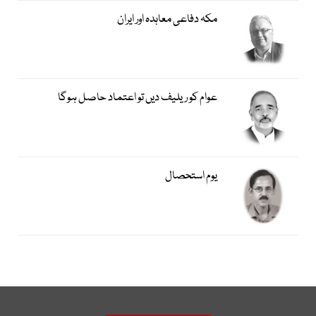
مکہ دفاعی معاہدہ اور ایران
عوام کو ریلیف دیں تو اعتماد حاصل ہوگا
یوم استحصال