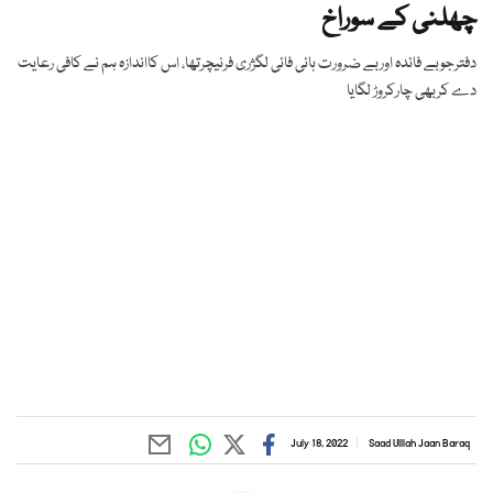
چھلنی کے سوراخ
دفترجوبے فائدہ اوربے ضرورت ہائی فائی لگژری فرنیچرتھا، اس کااندازہ ہم نے کافی رعایت
دے کربھی چارکروڑ لگایا
July 18, 2022
Saad Ulllah Jaan Baraq