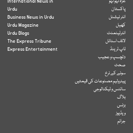
غزہ لہو لہو
International News in
پاکستان
Urdu
انٹر نیشنل
Business News in Urdu
کھیل
Urdu Magazine
انٹرٹینمنٹ
Urdu Blogs
لائف اسٹائل
The Express Tribune
ٹاپ ٹرینڈ
Express Entertainment
دلچسپ و عجیب
صحت
سونے کے نرخ
پیٹرولیم مصنوعات کی قیمتیں
سائنس و ٹیکنالوجی
بلاگ
بزنس
ویڈیوز
جرائم