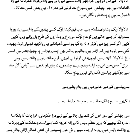
''تالاوالا''کے اس دورمیں جو اچھی بات سننے میں آئی ہے وہ موجودہ حکومت کے وہ
اقدامات ہیں جو ''چھلنی'' میں سوراخ بندکرنے کے مترادف ہیں یعنی کسی حد تک
فضول خرچی پر پابندیاں لگائی ہیں۔
''تالاوالا'ایک پشتواصطلاح ہے، جب ٹھیکیدارلوگ کسی پھلوںکے باغ سے اپنا بوریا
بستراٹھا کر چلے جاتے ہیں تو عام لوگ اس باغ پر پنڈاروں کی طرح پل پڑتے ہیں، کہیں
کہیں اگر کسی پیڑ میں کوئی دانہ رہ گیا ہو،اسے ڈھونڈتے ہیں یاکچھ ٹہنیاں ٹوٹ پھوٹ
گئی ہوں تو وہ بھی لے اڑتے ہیں، جانوروں والے بھی اپنے ریوڑ اس پر چھوڑدیتے ہیں، اسے
باغ ''تالاوالا''کہتے ہیں۔اورچھلنی کو تو آپ اچھی طرح جانتے اورپہچانتے ہیں، وہی
''برتن'' جس میں آئی ایم ایف اوردوسرے چشموں، دریاؤں اورندیوں سے ''پانی'' لایاجاتا
ہے جوکبھی پیاسوں تک پانی نہیں پہنچ سکا۔
ہم پیاسوں کے مے خانے میں یوں جام چلے ہے
آنکھوں سے چھلک جائے ہے جب شام ڈھلے ہے
اس چھلنی کے سوراخوں کی تفصیل جاننے کے لیے ذرا حکومتی اخراجات کا ہلکا سا
اندازہ لگالیجیے کہ وزیراعظم ہاؤس کا روزانہ خرچہ کتنا ہے؟صدرمملکت کے بابرکت
پریزڈنٹ ہاؤس میں روزانہ ان بدنصیبوں کی خون پسینے کی کتنی کمائی اڑائی جاتی ہے،