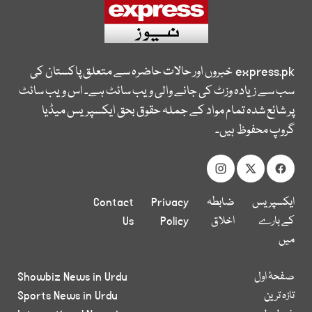
express.pk
خبروں اور حالات حاضرہ سے متعلق پاکستان کی
سب سے زیادہ وزٹ کی جانے والی ویب سائٹ ہے۔ اس ویب سائٹ
پر شائع شدہ تمام مواد کے جملہ حقوق بحق ایکسپریس میڈیا
گروپ محفوظ ہیں۔
ایکسپریس
ضابطہ
Privacy
Contact
کے بارے
اخلاق
Policy
Us
میں
صفحۂ اول
Showbiz News in Urdu
تازہ ترین
Sports News in Urdu