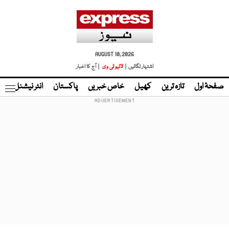
AUGUST 10, 2026
اشتہار لگائیں |
لائیو ٹی وی
| آج کا اخبار
صفحۂ اول
تازہ ترین
کھیل
خاص خبریں
پاکستان
انٹر نیشنل
ٹا