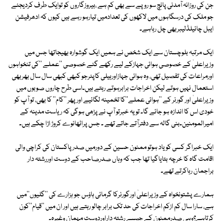
جن کی روزانہ آمدنی پانچ سو روپے سے بھی کم ہے ،بیروزگاروں کو توایک طرف کردیجئے
جو ملک کی درسگاہوں میں لاکھوں کی تعدادمیں تیارہو رہے ہیں کیوں کہ ادھرفیشن
ایبل چائیلڈلیبربھی چل رہاہے۔
ایک مرتبہ بلوچستان سے ایک شخص نے ہمیں ایک گوشوارہ بھیجاتھا جس میں
وزیراعلیٰ کے خصوصی ہوائی جہازکے لیے رکھے گئے خصوصی ''عملے ''کی تنخواہوں
اورمراعات کی تفصیل تھی، وہ ہوائی جہازاورہیلی کاپٹرجو کبھی کبھی سال سال بھربھی
استعمال نہیں ہوتے لیکن اخراجات برابرہوتے رہتے ہیں۔اسی طرح چاروں صوبوں میں
وزیراعلیٰ اور گورنر کے ''ہوائی عملے''کا تخمینہ لگائیے اورپھر ''کام'' کا بھی، تو آپ کو
خودی اس کا اندازہ ہو جائے گا۔ تویہ خبرتو آپ نے پڑھی ہوگی کہ ریاست مدینہ کے
امیرالمومنین۔بنی گالہ سے دفترآتے جاتے تھے ۔ جس پراٹھانوے کروڑ اڑا چکے ہیں۔
ایک خبراگر کسی کویاد ہوتو ممنون حسین کے دورمیں صدرپاکستان کی کراچی والی
اقامت گاہ کا خرچہ بتایاگیا تھا جب کہ وہاں صدرصاحب کے دوست اوررشتہ دار
براجمان رہاکرتے تھے۔
ہمارے پشتونخواہ کے وزیراعلیٰ اورگورنرکا گرمائی ہاؤس جو ہزارے کی ''گلیوں''میں
ہے، سارا سال کم ازکم اخراجات کی حد تک برابر چالو رہتے ہیں اور ان میں ''قیام''کون
کرتاہے؟وہی صدرممنون کے جیسے رشتہ داراوردوست مہمان وغیرہ۔