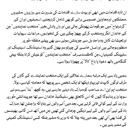
ان تازہ اقدامات میں ابھی اوربہت سارے اقدامات کی ضرورت ہے ،وزیروں ،مشیروں
،مملکتوں اورمعاونین خصوصی برائے کو بھی شامل کردیجئے، اسمبلیوں اوران کے
''گردونواح''میں جو رقومات پھونکی جاتی ہیں اور ہاں یادش بخیر،''منتخب نمایندوں''جن
کے خاندان انگریزمنتخب کرکے چھوڑ چکے ہیں، کی تنخواہوں، مراعات، سہولیات
اورتعیشات کابل وہ واحد بل ہے جو پنشن ہونے سے بھی پہلے متفقہ طورپر
منظورہوجاتے ہیں اوراصل خاصے کی چیزتو ہم بھول گئے وہ اسٹینڈنگ، اسیٹینگ اور
سلیپنگ کمیٹیاں۔جن کامقصدصرف ''منتخب نمایندوں''کو عیش کرانا،بلکہ بہتی
گنگامیں ہاتھ دھونا یا باغ ''تالا''پر چھوڑنا ہوتا ہے۔
ہمیں یاد ہے ایک مرتبہ ہمارے علاقے کے ایک منتخب نمایندے کے گاؤں کی
طرف لوگوں کابہت تیزبہاؤ دیکھا تو ایک شخص سے پوچھا کہ معاملہ کیاہے۔ بولا،
منتخب ایم این اے صاحب کو مبارک باد دینے جارہے ہیں، وہ کچھ ''بنا''ہے۔ہم نے
سوچا وزیربناہوگا کیوں کہ اس کاتعلق بھی سلیکٹیڈ خاندان سے تھا جو پیدائشی طو رپر
وزارت کے لیے کوالی فائی کرتے ہیں۔ بعد میں آنے والوں نے بتایاکہ بڑاجشن تھا، مبارک
بادکے لیے آنے والوں کے لیے دیگیں چڑھائی گئی تھیں جن میں آٹھ دس گائے، بھینسوں
کی قضا بھی آئی تھی ،بعد میں پتہ چلا کہ نہ وزیر،نہ مشیر بلکہ کسی اسٹینڈنگ کمیٹی
کے ممبر بنے ہیں ۔