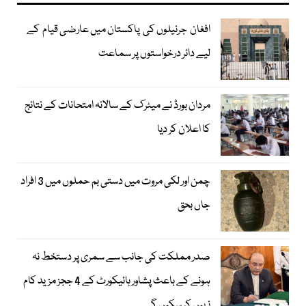
افغان جرنیلوں کی پاکستان میں عارضی قیام کے
لیے دائر درخواستوں پر سماعت
مردان بورڈ نے میٹرک کے سالانہ امتحانات کے نتائج
کا اعلان کر دیا
چمن اور لکی مروت میں دستی بم حملوں میں 3 افراد
جاں بحق
صدر مملکت کی جانب سے سمری پر دستخط نہ
ہونے کے باعث پشاور ہائیکورٹ کے 4 ججز مزید کام
نہیں کر سکیں گے