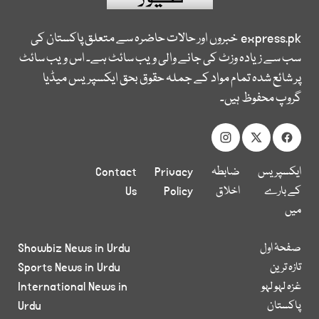
express.pk
خبروں اور حالات حاضرہ سے متعلق پاکستان کی
سب سے زیادہ وزٹ کی جانے والی ویب سائٹ ہے۔ اس ویب سائٹ
پر شائع شدہ تمام مواد کے جملہ حقوق بحق ایکسپریس میڈیا
گروپ محفوظ ہیں۔
ایکسپریس
ضابطہ
Privacy
Contact
کے بارے
اخلاق
Policy
Us
میں
صفحۂ اول
Showbiz News in Urdu
تازہ ترین
Sports News in Urdu
غزہ لہو لہو
International News in
پاکستان
Urdu