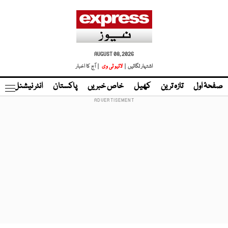
AUGUST 08, 2026
اشتہار لگائیں |
لائیو ٹی وی
| آج کا اخبار
صفحۂ اول
تازہ ترین
کھیل
خاص خبریں
پاکستان
انٹر نیشنل
ٹا