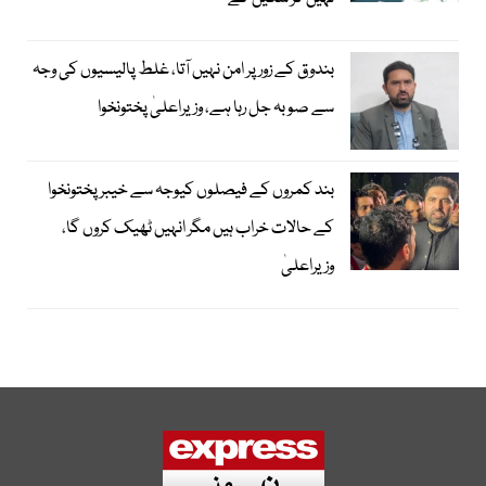
بندوق کے زور پر امن نہیں آتا، غلط پالیسیوں کی وجہ
سے صوبہ جل رہا ہے، وزیراعلیٰ پختونخوا
بند کمروں کے فیصلوں کیوجہ سے خیبرپختونخوا
کے حالات خراب ہیں مگر انہیں ٹھیک کروں گا،
وزیراعلیٰ