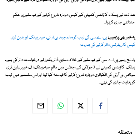
جبہ،بینک آف خیبر،بلین ٹری سونامی اور بی آرٹی کی دوبارہ انکوائری کرنا غیر قانونی ہے۔
عدالت نے پبلک اکاؤنٹس کمیٹی کے کیس دوبارہ شروع کرنے کے فیصلے پر حکم
امتناعی جاری کردیا۔
یہ خبر بھی پڑھیے:
پی اے سی کی نیب کو مالم جبہ، بی آر ٹی، خیبربینک اور بلین ٹری
کیس کا ریفرنس دائر کرنے کی ہدایت
واضح رہے پی اے سی کے فیصلے کے خلاف سابق ڈائریکٹرز نے درخواست دائر کی ہے۔
پبلک اکاؤنٹس کمیٹی نے 7 جولائی کے اجلاس میں مالم جبہ،بینک آف خیبر،بلین ٹری
سونامی،بی آرٹی کی انکوائری دوبارہ شروع کرنے کا فیصلہ کیا تھا اور اس سلسلے میں نیب
کو ہدایت جاری کی تھی۔
متعلقہ