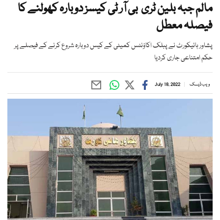
مالم جبہ بلین ٹری بی آر ٹی کیسز دوبارہ کھولنے کا
فیصلہ معطل
پشاور ہائیکورٹ نے پبلک اکاؤنٹس کمیٹی کے کیس دوبارہ شروع کرنے کے فیصلے پر
حکم امتناعی جاری کردیا
ویب ڈیسک
July 18, 2022