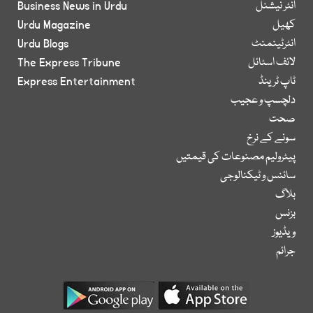
انٹر نیشنل
Business News in Urdu
کھیل
Urdu Magazine
انٹرٹینمنٹ
Urdu Blogs
لائف اسٹائل
The Express Tribune
ٹاپ ٹرینڈ
Express Entertainment
دلچسپ و عجیب
صحت
سونے کے نرخ
پیٹرولیم مصنوعات کی قیمتیں
سائنس و ٹیکنالوجی
بلاگ
بزنس
ویڈیوز
جرائم