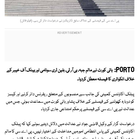
پی اے سی کے فیصلے کے خلاف سابق ڈائریکٹرز نے درخواست دائر کی ہے۔ (فوٹو فائل)
PORTO:
ہائی کورٹ نے مالم جبہ، بی آر ٹی، بلین ٹری سونامی اور بینک آف خیبر کے
خلاف انکوائری کا فیصلہ معطل کردیا۔
پبلک اکاؤنٹس کمیٹی کی جانب سے منصوبوں کے متعلق ریفرنس دائر کرنے اور کیسز
کو دوبارہ کھولنے کے فیصلے کے خلاف پشاور ہائی کورٹ میں سماعت ہوئی، جس میں
عدالت نے پی اے سی کے فیصلے پرحکم امتناعی جاری کردیا۔
درخواست گزار کے وکیل قاضی جواد نے عدالت میں دلائل دیتے ہوئے کہا کہ پبلک
اکاؤنٹس کمیٹی کے پاس انتظامی امورمیں مداخلت کے اختیار نہیں۔ پی اے سی کا مالم