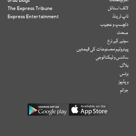
انٹرٹینمنٹ
Urdu Blogs
لائف اسٹائل
The Express Tribune
ٹاپ ٹرینڈ
Express Entertainment
دلچسپ و عجیب
صحت
سونے کے نرخ
پیٹرولیم مصنوعات کی قیمتیں
سائنس و ٹیکنالوجی
بلاگ
بزنس
ویڈیوز
جرائم