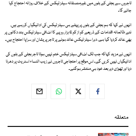
تاجروں سے بجلی کے بلوں میں غیرمنصفانہ سیلز ٹیکس کے خلاف روزانہ احتجاج کیا
جائے گا۔
انہوں نے کہا کہ ہم بجلی کے بلوں پر پہلے ہی سیلز ٹیکس کی ادائیگیاں کررہے ہیں،
نئے ظالمانہ اقدامات کے ذریعے کم از کم 6 ہزار روپے کا اضافی سیلز ٹیکس بند دکانوں پر
بھی عائد کردیا گیا ہے، دہرا سیلز ٹیکس عائد ہونے پر تاجر پریشان اور سراپا احتجاج ہیں۔
انہوں نے مزید کہاکہ جب تک اضافی سیلز ٹیکس ختم نہیں ہوتا تاجر بجلی کے بلوں کی
ادائیگیاں نہیں کریں گے۔ اس موقع پر احتجاجی تاجروں نے زیب النساء اسٹریٹ پر دھرنا
دیا اور تھوڑی دیر بعد خود ہی منتشر ہوگئے۔
متعلقہ