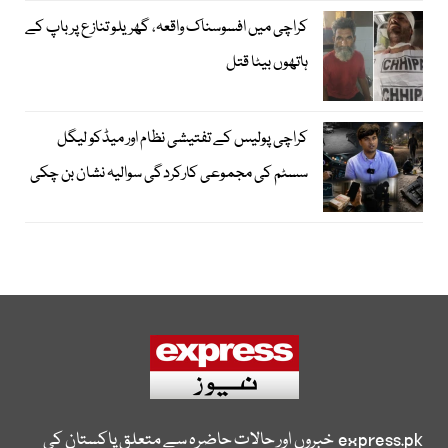
کراچی میں افسوسناک واقعہ، گھریلو تنازع پر باپ کے
ہاتھوں بیٹا قتل
کراچی پولیس کے تفتیشی نظام اور میڈکو لیگل
سسٹم کی مجموعی کارکردگی سوالیہ نشان بن چکی
express.pk
خبروں اور حالات حاضرہ سے متعلق پاکستان کی