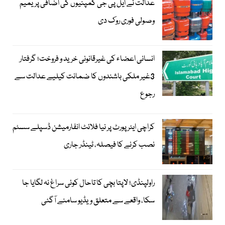
عدالت نے ایل پی جی کمپنیوں کی اضافی پریمیم
وصولی فوری روک دی
انسانی اعضاء کی غیرقانونی خرید و فروخت؛ گرفتار
3غیر ملکی باشندوں کا ضمانت کیلیے عدالت سے
رجوع
کراچی ایئرپورٹ پر نیا فلائٹ انفارمیشن ڈسپلے سسٹم
نصب کرنے کا فیصلہ، ٹینڈر جاری
راولپنڈی؛ لاپتا بچی کا تاحال کوئی سراغ نہ لگایا جا
سکا، واقعے سے متعلق ویڈیو سامنے آگئی