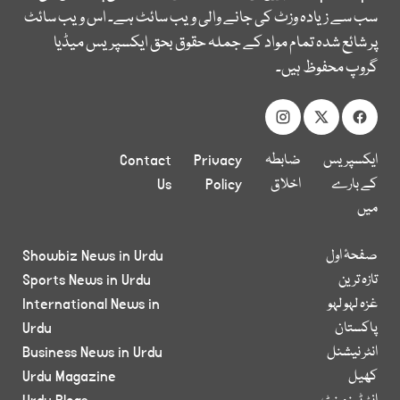
سب سے زیادہ وزٹ کی جانے والی ویب سائٹ ہے۔ اس ویب سائٹ
پر شائع شدہ تمام مواد کے جملہ حقوق بحق ایکسپریس میڈیا
گروپ محفوظ ہیں۔
ایکسپریس
ضابطہ
Privacy
Contact
کے بارے
اخلاق
Policy
Us
میں
صفحۂ اول
Showbiz News in Urdu
تازہ ترین
Sports News in Urdu
غزہ لہو لہو
International News in
پاکستان
Urdu
انٹر نیشنل
Business News in Urdu
کھیل
Urdu Magazine