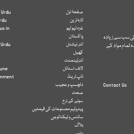
صفحۂ اول
 Urdu
تازہ ترین
rdu
غزہ لہو لہو
ws in
پاکستان
کی سب سے زیادہ
انٹر نیشنل
 Urdu
 تمام مواد کے
کھیل
انٹرٹینمنٹ
لائف اسٹائل
bune
ٹاپ ٹرینڈ
inment
دلچسپ و عجیب
Contact Us
صحت
سونے کے نرخ
پیٹرولیم مصنوعات کی قیمتیں
سائنس و ٹیکنالوجی
بلاگ
بزنس