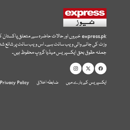
express.pk
خبروں اور حالات حاضرہ سے متعلق پاکستان 
وزٹ کی جانے والی ویب سائٹ ہے۔ اس ویب سائٹ پر شائع شدہ
جملہ حقوق بحق ایکسپریس میڈیا گروپ محفوظ ہیں۔
ایکسپریس کے بارے میں
ضابطہ اخلاق
Privacy Policy