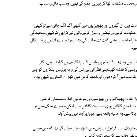
بڑی محنت مشقت اٹھا کر چیزیں جمع کی تھیں، وہ سب مال و اسباب
ات ہیں، ان گھروں اور جھونپڑیوں میں کبھی آگ لگ جاتی ہے تو کبھی
 پر حکومت کرنے اور ٹیکس وصول کرنے والوں نے کراچی کو کبھی سنجیدگی
یا جاتا ہے۔بجلی کاٹ دی جائے گی، دفاتر اور دوسرے اداروں پر تالے ڈال
ہے۔
یں وہ بھتے کے طور پر پولیس کے اہلکار وصول کرلیتے ہیں، اکثر
بے بسی کا نقشہ کھینچتی نظر آتی ہیں اس کی وجہ پولیس اہلکاروں کو اپنی
و غضب میں آ کر دھوپ اور شدید گرمی میں کھڑے انسان پر کبھی بوٹ
 ''نفرت پھیلانے والی چیز سے دور ہو جائیں، ایک مسلمان کا خون
مسلمان کا قتل پوری انسانیت کا قتل ہے، لیکن ہمارے ملک میں تو
ا ہے۔ یہ حالیہ واقعہ ہے، جو وزیر آباد میں پیش آیا۔
کے مترادف ہے۔فرعون نے پانی میں غرق ہوتے ہوئے کہا تھا کہ میں موسیٰ
 بھی وقت ہے کہ سچی توبہ کرلیں۔