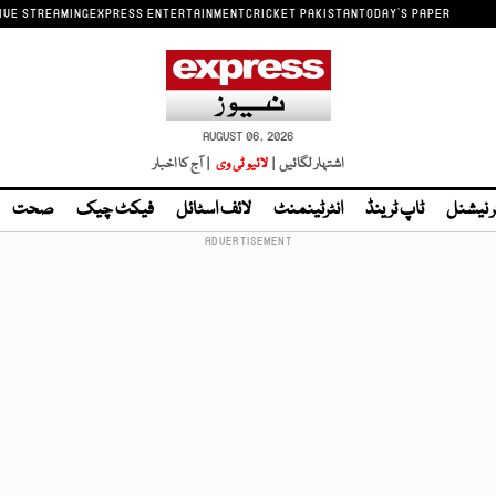
IVE STREAMING
EXPRESS ENTERTAINMENT
CRICKET PAKISTAN
TODAY'S PAPER
AUGUST 06, 2026
اشتہار لگائیں |
لائیو ٹی وی
| آج کا اخبار
ر نیشنل
ٹاپ ٹرینڈ
انٹرٹینمنٹ
لائف اسٹائل
فیکٹ چیک
صحت