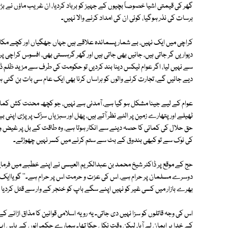
گھر کی قیمتی اشیا خصوصاً بچیوں کے جہیز کو برباد کردیا، ان غریب ماؤں نے 
برسات کی نذر ہوگیا، کوئی ان کی امداد کرنے والا نہیں۔
کراچی میں ایک نہیں، بے شمار پسماندہ علاقے ہیں جہاں جھگیاں اور کچے مکان
دیواریں گر جاتی ہیں، جانیں بھی جاتی ہیں اور گھر گرہستی بھی، افسوس کراچی
سے نہیں لیا، اگر عوام ٹیکس دینا بند کردیں تو حکومت کی طرف سے مزید ظلم ڈھا
دیے جائیں گے، تجارت کرنے والوں کو ہراساں کرنا بھی ایک عام سی بات بن گئی 
عوام کے لیے جینا مشکل ہو گیا ہے، آمدنی ہے نہیں، جو کچھ محنت کش کماتے ہ
ٹھیلے اور پتھارے زمین پر الٹے نظر آتے ہیں، پھل اور سبزیاں سڑک پر پڑی اپنی 
حق حلال کی کمائی کا حصہ دینے سے انکار ہوتا ہے، وہ طاقت کے بل پر غیض 
کی نوک سے تو کبھی بندوق کے بٹ سے ستم کرنے میں کسر نہیں چھوڑتے۔
حج کے موقع پر ڈاکٹر شیخ محمد بن عبدالکریم العیسی نے اپنے خطبے میں فرمایا
دوسرے مسلمان پر حرام ہے، اس کی عزت و حرمت اس پر حرام ہے۔'' گویاایک 
بھرے بازار میں کسی غیر کو نہیں اپنے سگے باپ کو خنجر کے وار سے قتل کردیا جات
اس کی وجہ قاتلوں کو سزا نہیں دی جاتی۔ یہ رویہ اسلامی قوانین کا مذاق اڑانے 
کے خدا پر ایمان لے آیا، لیکن وقت نکل چکا تھا۔ ہمارے حکمرانوں کے پاس اب