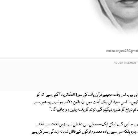
nasim.anjum27@gmai
 ہیں۔ اس وقت مجھے قرآن پاک کی سورۃ التکاثر یاد آگئی ہے ''تم کو
ھیں۔'' اسی سورۃ کی ایک آیات میں اللہ یقین دلاتے ہوئے زرپرستوں سے
 تم دوزخ کو ضرور دیکھو گے، تو تم کو پختہ یقین ہو جائے گا۔''
رکھے جائیں گے، لیکن ایک معمولی سی غلطی نے انھیں تخت سے تختے
 بارہ بلکہ اس سے زیادہ معصوم لوگوں کے قاتل شاہانہ زندگی بسر کر رہے