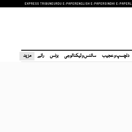
EXPRESS TRIBUNE
URDU E-PAPER
ENGLISH E-PAPER
SINDHI E-PAPER
L
دلچسپ و عجیب
سائنس و ٹیکنالوجی
بزنس
رائے
مزید