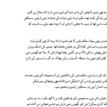
ھی اپنے کرتوتوں کی بنا پر دنیا کے لیے ایسی شرم ناک مثال بن گئے
اپنی زندگی کو نہ بچا سکے اور نہ اپنی دولت کی بدولت اپنی تڑپتی، سسکتی
ہی تھا اور ہے۔ نہ بجلی، نہ پانی اور نہ پیٹ بھر روٹی۔۔۔ غریب کو
 نہیں ہوتا۔ حکمرانوں کا غیر ذمے دارانہ رویہ کراچی کو لے ڈوبا،
موسم برسات دلوں کو تازگی اور خوشی بخشتا تھا، جینے کی امنگ پروان
ٹی پھوٹی سڑکیں تالا ب بن گئیں، چلتا پھرتا پانی کا ریلا جو گھروں میں
یں کوئی فرق نہیں رہا۔ صوفہ، کرسیاں، برتن، بھانڈے گزرے برسوں کی طرح
اللہ کے دربار میں حکمرانوں کی شکایتیں لے کر ہمیشہ کے لیے رخصت
س دیتے ہیں تو اس کی ادائیگی اسے فائدہ بھی پہنچاتی ہے لیکن
 انسان آہیں اور سسکیاں لینے پر مجبور ہے۔
ں خوش باش ہیں۔ مرحومین کے لواحقین کو دس لاکھ رقم دے دی جائے
، کیا گزری ہوگی؟ جن کے گھروں میں بارش نے تباہی مچائی اس آفت نے