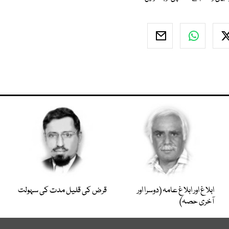
ابلاغ اور ابلاغِ عامہ (دوسرا اور
قرض کی قلیل مدت کی سہولت
آخری حصہ)