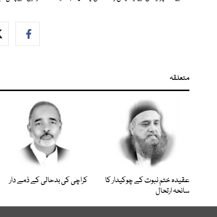
متعلقہ
عقیدہ ختم نبوت کے چوکیدار کا
کراچی کی بدحالی کے ذمے دار
سانحہ ارتحال