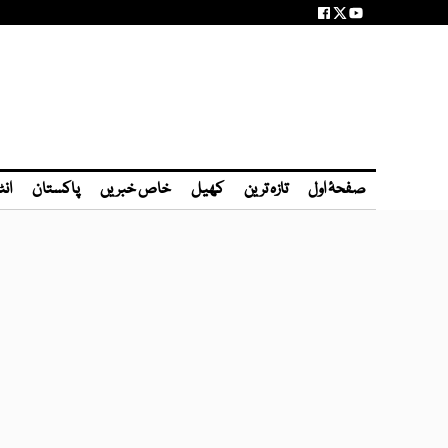
صفحۂ اول
تازہ ترین
کھیل
خاص خبریں
پاکستان
انٹ