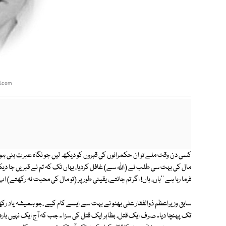
l.com
کسی دن وقت ملے تو ان حکمرانوں کی قبروں کو دیکھ لیں جو نگاہ عبرت بنی ہوئی
مال کی بہت سی طلب نے (اللہ سے) غافل کردیا، یہاں تک کہ تم نے قبریں جا دیک
فرما رہا ہے ''ہاں، ہاں! اگر تم جانتے، یقینی طور پر (تو مال کی محبت نہ رکھتے) اب
سابق وزیراعظم ذوالفقار علی بھٹو نے بہت سے ایسے کام کیے ،جو ہمیشہ یاد 
تک پہنچا دیا۔ صرف ایک قتل، بظاہر ایک قتل کی سزا ۔ جب کہ آج ایک نہیں بارہ،