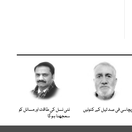
پچاسی فی صد تیل کے کنوئیں
نئی نسل کی طاقت اور مسائل کو
سمجھنا ہوگا