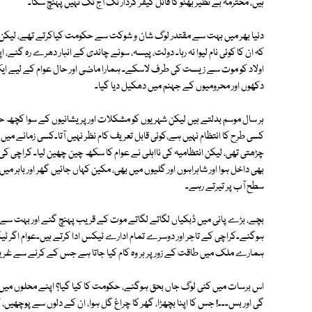
ہیں، محترمہ بے نظیر بھٹو کا قاتل کیفر کردار تک آج تک نہیں پہنچ سکا۔
دنیا بھر میں بہت سے مقتدر لوگ شان و شوکت سے حکومت کیاکرتے تھے، لیکن وہ ب
کہ ان کا کوئی نام لیوا نہ رہا۔ دولت، پیسہ، سونے چاندی کے انبار دھرے رہ گئے، 
اولاد کو موت سے زیست کی طرف لاسکے۔ ہمارا ماضی اور حال عوام کے لیے ایک سا 
دکھوں اور محرومیوں کے جہنم میں دھکیل دیا گیا۔
ہر سال موسم بدلتے ہیں لیکن شہریوں کو مشکلات اور پریشانیوں کے سوا کچھ حاصل
کسی طرح کا انتظام نہیں ہے،کوئی قابل تعریف کام نظر نہیں آتا۔کسی زمانے میں 
چڑھتی تھی، لیکن انتظامیہ کی نااہلی نے عوام کا سکھ چین چھین لیا۔ کراچی کی ٹو
بھی داخل ہوا اور شاہراہوں اور گلیوں میں بھی، مکین کہاں جائیں گھر اور باہر م
سطح آب پر تیرتے رہے۔
بچے، بڑے پانی میں ڈبکیاں لگاتے لگاتے موت کے قریب پہنچ گئے اور بہت سے 
ہوگئے۔کراچی کے تاجر اور دوسرے تمام ادارے ٹیکس ادا کرتے ہیں۔عوام اگر ٹیک
ہمارے ملک میں طاقت کے زور پر ہر وہ کام کیا جاتا ہے جس کے کرنے سے غریب
اس برسات میں کئی لوگ جاں بحق ہوگئے، حکومت کا کیا گیا؟ اپنے محلوں می
گی اور بس۔۔۔! جس کا اپنا بچھڑا، گھر کا چراغ گل ہوا، ان کے دلوں سے پوچھیں