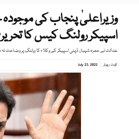
وزیراعلیٰ پنجاب کی موجود
اسپیکر رولنگ کیس کا تحریر
عدالت نے حمزہ شہباز، ڈپٹی اسپیکر کے وکلاء کا رولنگ پر وضاحت نہ د
کورٹ رپورٹر
July 23, 2022