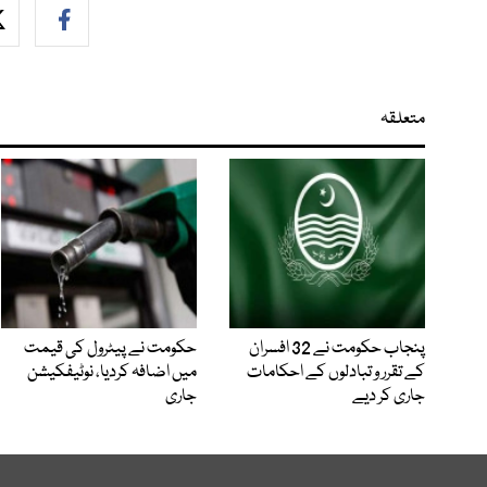
متعلقہ
پنجاب حکومت نے 32 افسران
حکومت نے پیٹرول کی قیمت
کے تقرر و تبادلوں کے احکامات
میں اضافہ کردیا، نوٹیفکیشن
جاری کر دیے
جاری