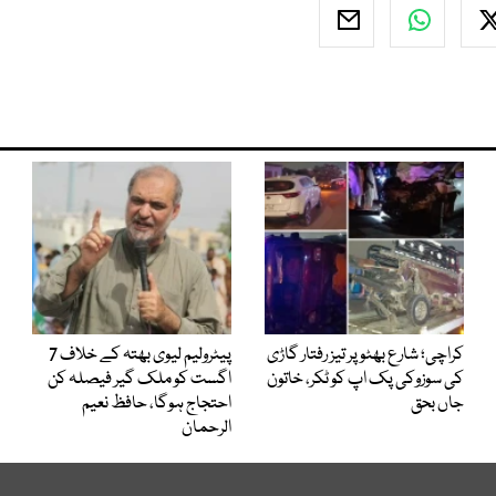
کراچی؛ شارع بھٹو پر تیز رفتار گاڑی
پیٹرولیم لیوی بھتہ کے خلاف 7
کی سوزوکی پک اپ کو ٹکر، خاتون
اگست کو ملک گیر فیصلہ کن
جاں بحق
احتجاج ہوگا، حافظ نعیم
الرحمان