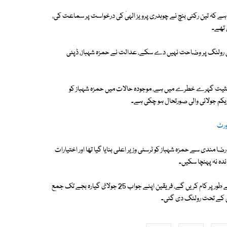
 کہ تین رکنی بنچ نے چوہدری پرویز الہیٰ کی درخواست پر سماعت کی،
 تھے۔
ی رولنگ پر وضاحت نہیں دے سکے، عدالت نے حمزہ شہباز، ڈپٹی
 حیثیت گہرے خطرے میں ہے، موجودہ حالات میں حمزہ شہباز کو
 یکم جولائی والی صورتحال ہو چکی ہے۔
ورٹ
 مندی سے حمزہ شہباز کو ٹرسٹی وزیر اعلی بنایا گیا تھا اور اختیارات
دہ نہ پہنچا سکیں۔
فیصلے میں کہا گیا ہے کہ ہمیں یقین دلایا گیا کہ وزیراعلیٰ اور کابینہ ٹرسٹی کے طور پر کام کریں گے، فریقین اپنے جواب 25 جولائ گیارہ بجے تک جمع
جس کے تحت رولنگ دی گئی۔