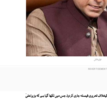
فوٹو فائل
یخلاف تحریری فیصلہ جاری کر دیا، جس میں لکھا گیا ہے کہ وزیراعلیٰ