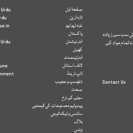
صفحۂ اول
 Urdu
تازہ ترین
rdu
غزہ لہو لہو
ws in
پاکستان
کی سب سے زیادہ
انٹر نیشنل
 Urdu
 تمام مواد کے
کھیل
انٹرٹینمنٹ
لائف اسٹائل
bune
ٹاپ ٹرینڈ
inment
دلچسپ و عجیب
Contact Us
صحت
سونے کے نرخ
پیٹرولیم مصنوعات کی قیمتیں
سائنس و ٹیکنالوجی
بلاگ
بزنس