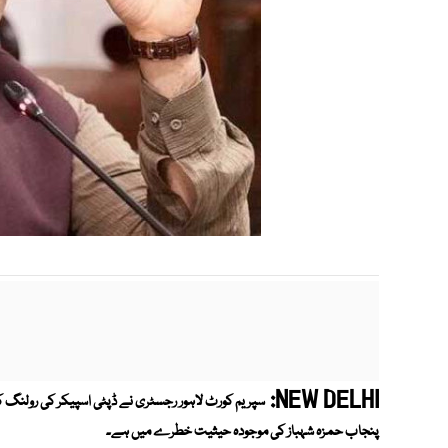
NEW DELHI:
سپریم کورٹ لاہور رجسٹری نے ڈپٹی اسپیکر کی رولنگ ک
پنجاب حمزہ شہباز کی موجودہ حیثیت خطرے میں ہے۔