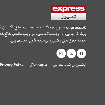
express.pk
خبروں اور حالات حاضرہ سے متعلق پاکستان 
وزٹ کی جانے والی ویب سائٹ ہے۔ اس ویب سائٹ پر شائع شدہ
جملہ حقوق بحق ایکسپریس میڈیا گروپ محفوظ ہیں۔
ایکسپریس کے بارے میں
ضابطہ اخلاق
Privacy Policy