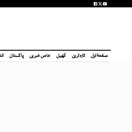
صفحۂ اول
تازہ ترین
کھیل
خاص خبریں
پاکستان
انٹ