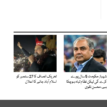
شہباز حکومت 5 سال پورے
تحریک انصاف کا 27 ستمبر کو
کرے گی لیکن نظام تباہ ہوچکا
اسلام آباد جانے کا اعلان
ہے، محسن نقوی