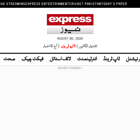
IVE STREAMING
EXPRESS ENTERTAINMENT
CRICKET PAKISTAN
TODAY'S PAPER
AUGUST 06, 2026
اشتہار لگائیں |
لائیو ٹی وی
| آج کا اخبار
ر نیشنل
ٹاپ ٹرینڈ
انٹرٹینمنٹ
لائف اسٹائل
فیکٹ چیک
صحت