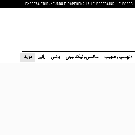
EXPRESS TRIBUNE
URDU E-PAPER
ENGLISH E-PAPER
SINDHI E-PAPER
L
دلچسپ و عجیب
سائنس و ٹیکنالوجی
بزنس
رائے
مزید