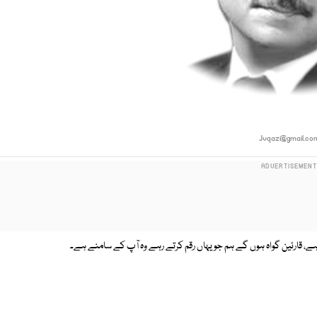
Jvqazi@gmail.co
ے، قارئین گواہ ہوں گے ہم جو یہاں رقم کرتے رہے وہ آپ کے سامنے ہے۔