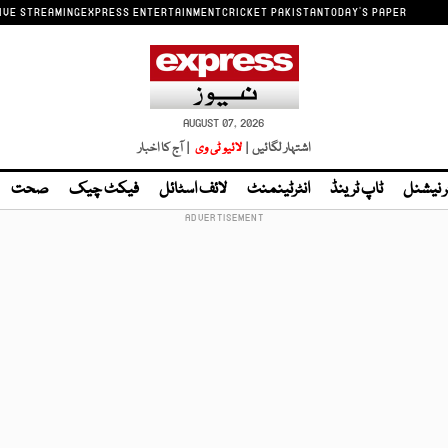
IVE STREAMING
EXPRESS ENTERTAINMENT
CRICKET PAKISTAN
TODAY'S PAPER
AUGUST 07, 2026
اشتہار لگائیں |
لائیو ٹی وی
| آج کا اخبار
ر نیشنل
ٹاپ ٹرینڈ
انٹرٹینمنٹ
لائف اسٹائل
فیکٹ چیک
صحت