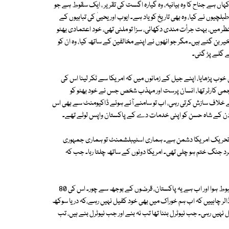
اپنی آزادی کا دن 1971 سے لیتے ہیں، ہم 1947 سے، لیکن کہاں ہے جناح کا وہ بیانیہ، وہ گیارہ اگست کی تقریر ، ایک سقوط ہے جو
چیوں نے کیا، وہ بھی تاریخ کو یاد ہے۔ ایوب اور یحییٰ کی تباہیوں کے
منظر میں، بہت جرأت مندی دکھائی، سزا تو ملنی تھی، خود اعتمادی بھٹو
بن گئے ہیں۔ مگر جو انھوں نے اپنے مخالفین کے ساتھ کیا، وہ ان کو
ے گلے پڑ گئی۔
سبق خوب پڑھایا، اپنے جیل کے زمانوں میں کہ امریکا سے ٹکر لینا اس کی
می کارٹر تھا، انسان پرست اور مہذب شخص جس نے خود بھٹو کو
کے خلاف سازش کرتی رہی، اب تو سامنے آئے ہوئے ڈاکیومنٹ سے بھی اس
اردن کے شاہ حسن کو اپنی خدمات دے کے پاکستان واپس لوٹے تھے۔
ی کی تحریک امریکا دشمن ہے۔ ہماری اسٹیبلشمنٹ تو ہماری جمہوری
امریکا کی طرف تھا کہ دنیا unipolar ہو چکی تھی، سرد جنگ ختم ہو چلی تھی۔ امریکا دونوں کے ساتھ چلتا رہا۔ جب کہ
جنرل ضیاء الحق اور دیگرکی موت کے بعد جنرل ضیاء الحق کا بنایا بیانیہ اور مضبوط ہوا اور اب ہے یہ پاکستان، قرضوں کے بوجھ سے چور۔ اس کی 80
ڈالر چاہییں کہ اب ہم خوراک میں بھی خود کفیل نہیں رہے،کہ دریا سوکھ
نہیں رہی۔ جب نیوٹرل بننا تھا تب نہ بنے اور جب نیوٹرل بنے ہیں، تب