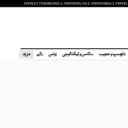
EXPRESS TRIBUNE
URDU E-PAPER
ENGLISH E-PAPER
SINDHI E-PAPER
L
دلچسپ و عجیب
سائنس و ٹیکنالوجی
بزنس
رائے
مزید