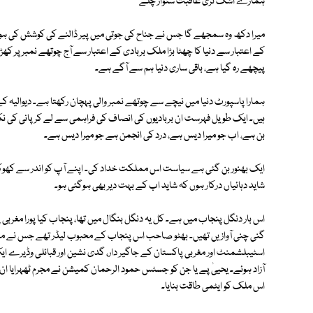
ہمارے اشک تری عاقبت سنوار چلے
کے اعتبار سے دنیا کا چھٹا بڑا ملک بربادی کے اعتبار سے آج چوتھے نمبر پر ک
پیچھے رہ گیا ہے، باقی ساری دنیا ہم سے آگے ہے۔
ہمارا پاسپورٹ دنیا میں نیچے سے چوتھے نمبر والی پہچان رکھتا ہے۔ دیوالیہ ک
ہیں۔ ایک طویل فہرست ان بربادیوں کی انصاف کی فراہمی سے لے کر پانی کی نکا
بن ہے، اب جو میرا دیس ہے، درد کی انجمن ہے جو میرا دیس ہے۔
ایک بھنور بن گئی ہے سیاست اس مملکت خداد کی۔ اپنے آپ کو اندر سے کھوک
شاید دہائیاں درکار ہوں کہ شاید اب کے بہت دیر بھی ہوگئی ہو۔
اس بار دنگل پنجاب میں ہے۔ کل یہ دنگل بنگال میں تھا، پنجاب کیا پورا مغر
اسٹیبلشمنٹ اور مغربی پاکستان کے جاگیر دار، گدی نشین اور قبائلی وڈیرے ا
آزاد ہوئے۔ یحییٰ پے یا جن کو جسٹس حمود الرحمان کمیشن نے مجرم ٹھہرایا ان پے
اس ملک کو ایٹمی طاقت بنایا۔