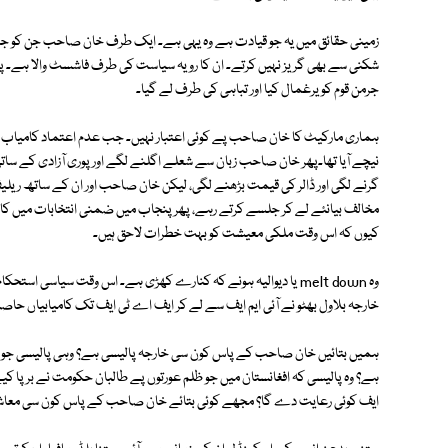
زمینی حقائق میں یہ جو قیادت ہے وہ یہی ہے۔ ایک طرف خان صاحب جن کو جمہوریت
شکنی سے بھی گریز نہیں کرتے۔ ان کا رویہ سیاست کی طرف فاشسٹ والا ہے۔ پاپولر 
جرمن قوم کو یرغمال کیا اور تباہی کی طرف لے گیا۔
ہماری مارکیٹ کا خان صاحب پے کوئی اعتبار نہیں۔ جب عدم اعتماد کامیاب ہوئی
نیچے آیا تھا۔پھر خان صاحب زبان سے شعلے اگلنے لگے اور پوری آزادی کے ساتھ گھ
گرنے لگی اور ڈالر کی قیمت بڑھنے لگی، لیکن خان صاحب اور ان کے ساتھ ریلیف ل
مخالف بیانئے لے کر جلسے کرتے رہے، پھر پنجاب میں ضمنی انتخابات میں کامیا
کیوں کہ اس وقت ملکی معیشت کو بہت خطرات لاحق ہیں۔
وہ melt down یا دیوالیہ ہونے کہ کنارے کھڑی ہے۔ اس وقت سیاسی
خارجہ بلاول بھٹو نے آئی ایم ایف سے لے کر ایف اے ٹی ایف تک کامیابیاں حاص
ہمیں بتائیں خان صاحب کے پاس کون سی خارجہ پالیسی ہے؟ وہی پالیسی جو ان
ہے؟ وہ پالیسی کہ افغانستان میں جو ظلم عورتوں پے طالبان حکومت نے برپا کی
ایف کوئی رعایت دے گا؟ مجھے کوئی بتائے خان صاحب کے پاس کون سی معاش