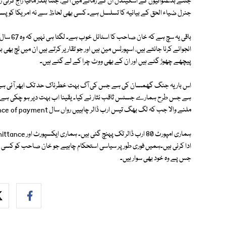
جتنے بدعنوانیوں کے اسکینڈل ان کے زمانے میں آئے، جتنا بلڈر مافیا راج کر
جنرل ضیاء الحق کے بیانیہ کا تسلسل ہے۔ کسی بھی لحاظ سے نہ امریکا کو پسند ر
باقی یہ 
انجوائے کرنا جانتے ہیں، اسپورٹس مین ہیں اور جو تقاریر کرتے ہیں ان میں ٹچ بھی ب
پیچھے چھوڑ گئے ہیں اور ان کے بھی ووٹ چرا کے لے گئے ہیں۔
اس بار یہ جنگ گھمسان کی ہے جس کی آگ بہت خطرناک حد تک ابھر آئی ہے۔ ہم
ہے جس طرح ہمارے جسٹس ثاقب نثار نے کیا۔ یقینا اب بہت دیر ہو چکی ہے۔ ہمی
ملنے والا جب کہ لگ بھگ تیس ارب ڈالر چاہییں رواں سال balance of payment کا خسارہ پورا کرنے کے لیے۔
ادا کرنی ہیں۔ہمیں فوری طور پر سیاسی استحکام چاہیے جو خان صاحب کو کسی بھ
جس پے وہ خود بھی سوار ہیں۔