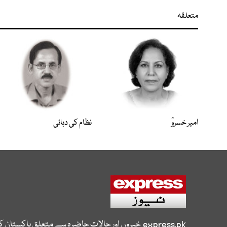
متعلقہ
امیر خسروؒ
نظام کی دہائی
express.pk
خبروں اور حالات حاضرہ سے متعلق پاکستان 