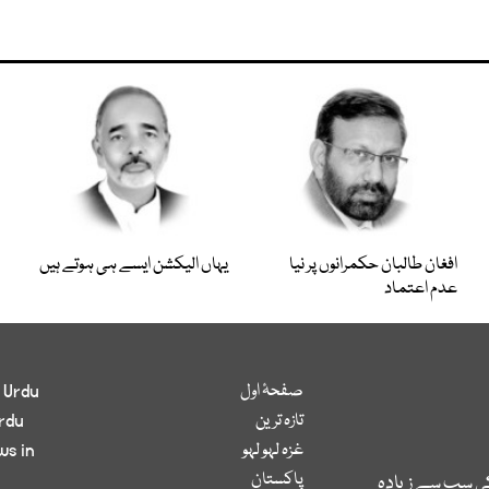
افغان طالبان حکمرانوں پر نیا
یہاں الیکشن ایسے ہی ہوتے ہیں
عدم اعتماد
صفحۂ اول
 Urdu
تازہ ترین
rdu
غزہ لہو لہو
ws in
پاکستان
کی سب سے زیادہ