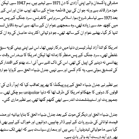
مشرقی پاکستان والے 
خود مزار قائد ہے ورنہ جو ان کی بہن فاطمہ جناح کے ساتھ ایوب خان اور اس کے طبل
بعد 1971 سے نیاسفر شروع ہوا، اسلامی سربراہی کانفرنس، سرد جنگ کے پس 
میں کچھ حد سے زیادہ تھی۔ وہ سمجھے عوام ان کے ساتھ ہے اب وہ ناقابل تسخیر 
تنہا کر گیا۔ بھلے عوام ان کے ساتھ تھی۔ جو دو تہائی اکثریت حاصل کی وہ ان ک
امریکا کو اتنا آزاد لیڈر تیسری دنیا میں درکار نہیں تھا۔ اس نے اپنی بیٹی کو یہ 
غلطی تھی۔ سرد جنگ کے پس منظر کا زمانہ تھا لیکن امریکا کا صدر اس وقت ج
پھانسی نہ دینے کی اپیل کی تھی، اس کی ناک تلے سی آئی اے بھٹو کے اقتدار 
کی تصدیق ہوتی ہے۔ یہ کام کسی اور سے نہیں جنرل ضیاء الحق سے کروایا جو 
بے نظیر نے جنرل ضیاء الحق کے پروپیگنڈا کا بھرپور تعاقب کیا کہ ایم آر ڈ
قوتوں کا، دونوں کا جھکائو 
جمہوریت اور اسٹیبلشمنٹ اندر سے ابھی گتھم گتھا تھی، بے نظیر ماری گئی۔
فیصد توانائی کی ضروریات کے لیے ڈالر چاہییں، دوائیوں اور خوراک کے لیے بھی 
گیا ہے، ماحولیاتی تبدیلیاں آ رہی ہیں اور ہماری سیاست ہے کہ ابھی تک سنبھل 
بھی دیر آید درست آید والی بات ہے۔