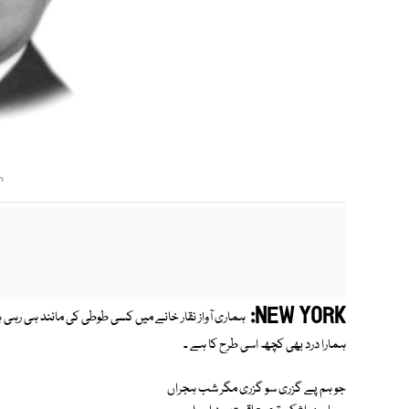
m
NEW YORK:
ہماری آواز نقار خانے میں کسی طوطی کی مانند ہی رہی ہ
ہمارا درد بھی کچھ اسی طرح کا ہے ۔
جو ہم پے گزری سو گزری مگر شب ہجراں