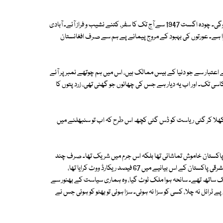
میرا دکھ وہ سمجھے گا جس نے جناح کی جوتی میں پیر ڈالنے کی کوشش کی ہوگی۔ چودہ اگست 1947 سے آج تک کا سفر، کتنے نشیب و فراز آئے۔ آبادی
ھڑا ہے۔ عورتوں کی بہبود کے مروج پیمانے پے ہم سے صرف افغانستان
ے اعتبار سے جو دنیا کے بیس ممالک ہیں، اس میں ہم چوتھے نمبر پر آئے
سی تک۔ اور اب یہ دیار ہے جس کی چھائوں جو گھنی تھی، زرد پتوں کا
ھلا کر گئی ریاست کو ڈس گئی کچھ اس طرح کہ اب تو سنبھلنے میں
بی پاکستان خاموش تماشائی تھا بلکہ اس جرم میں شریک تھا۔ صرف چند
گنی چنی آوازیں تھیں۔ بھٹو صاحب اس پنجاب کے محبوب لیڈر تھے جس نے مشرقی پاکستان کے اس بیانیے میں 67 فیصد ریکارڈ ووٹ کرایا تھا،
یک ساتھ تھے۔ سانحہ ہوا ملک ٹوٹ گیا، وہ ہماری سیاست کے بھنور سے
 ٹرائل نہ چلا، کسی کو سزا نہ ہوئی۔ سزا ہوئی تو بھٹو کو ہوئی جس نے