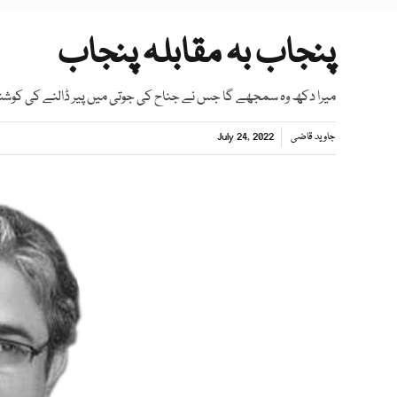
پنجاب بہ مقابلہ پنجاب
میرا دکھ وہ سمجھے گا جس نے جناح کی جوتی میں پیر ڈالنے کی کو
جاوید قاضی
July 24, 2022