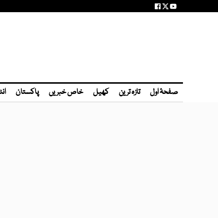
صفحۂ اول
تازہ ترین
کھیل
خاص خبریں
پاکستان
انٹ