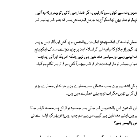
 سے کوئی سروکار نہیں، اگر اقتدار میں لائیں تو بہتر ورنہ وہ آئین
تو ہٹلر بھی تھا مگر آج یہ جرمن قوم مانتی ہے کہ ہٹلر کے بیانیے نے
 تو اسٹاک ایکسچینج ایک ہزار پوائنٹس اوپر گئی اور ڈالر دس روپے
یراؤ جلاؤ کا بیانیہ لے کر اسلام آباد پر چڑھ دوڑے، اسٹاک ایکچینچ
یتے رہے اور سیاسی مخالفین ہی نہیں بلکہ امریکا اور آئی ایم ایف
ب ہوئے تو مارکیٹ دھڑام کرکے نیچے آگئی اور ڈالر بے لگام ہوگیا۔
 استحکام کی اشد ضرورت ہے۔ مشکل سے ہمارے وزیر خزانہ اور ہمارے وزیر
ل کر لی تھیں مگر اب تو وہ بھی خطرے میں ہیں۔
 کو عین اس وقت روس لے جاتی ہے جب وہ یوکرائن پے حملہ کرنے جاتا
ے ہیں،اپنے مخالفین پے کیے، اس پے ہم چپ رہیں؟ تو پھر کیا ایف اے ٹی
ی پالیسی ہے؟