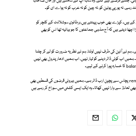
تی رہی، جتنے قرضے لیے گئے، وہ سب آپ کے سامنے ہیں اور خان صاحب
ہے، نہ یورپی یونین کو، نہ چین کو نہ عرب کو نہ یواے ای کو۔
سچ ہے کہ خان صاحب کا اسٹائل خوب ہے۔ لگتا ہی نہیں کہ وہ 67 سال کے ہیں۔ کپڑے بھی خوب پہنتے ہیں،برطانوی سوشلائٹ کے کلچر کو
ڑا اچھا دیتے ہیں کہ آج مذہبی جماعتوں کا جو بیانیہ تھا اس کو بھی
 نے آئین کی طرف نہیں لوٹنا، ہم نے نظریہ ضرورت کو لے کر چلنا
ں اب کوئی ڈالر دینے کو تیار نہیں، اب ہمیں ادھار پٹرول بھی نہیں
ہماری امپورٹ 80 ارب ڈالر تک پہنچ گئی ہیں۔ ہماری ایکسپورٹ اور remittance پچاس سے پچپن ارب ڈالر ہے۔ ہمیں بیرونی قرضوں کی قسطیں بھی
ی لحاظ سے وارا نہیں کھاتا۔ وہ ایک ایسی کشتی میں سوراخ کر رہے ہیں