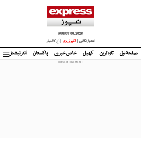
AUGUST 06, 2026
اشتہار لگائیں |
لائیو ٹی وی
| آج کا اخبار
صفحۂ اول
تازہ ترین
کھیل
خاص خبریں
پاکستان
انٹر نیشنل
ٹا