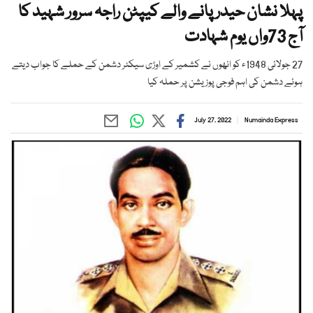
پہلا نشان حیدر پانے والے کیپٹن راجہ سرور شہید کا
آج 73واں یوم شہادت
27 جولائی 1948ء کو انھوں نے کشمیر کے اوڑی سیکٹر دشمن کے حملے کا جواب دیتے
ہوئے دشمن کی اہم فوجی پوزیشن پر حملہ کیا
July 27, 2022
Numainda Express