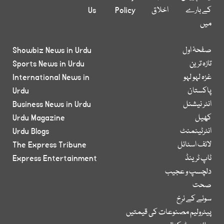
کے بارے
اخلاق
Policy
Us
میں
صفحۂ اول
Showbiz News in Urdu
تازہ ترین
Sports News in Urdu
غزہ لہو لہو
International News in
پاکستان
Urdu
انٹر نیشنل
Business News in Urdu
کھیل
Urdu Magazine
انٹرٹینمنٹ
Urdu Blogs
لائف اسٹائل
The Express Tribune
ٹاپ ٹرینڈ
Express Entertainment
دلچسپ و عجیب
صحت
سونے کے نرخ
پیٹرولیم مصنوعات کی قیمتیں