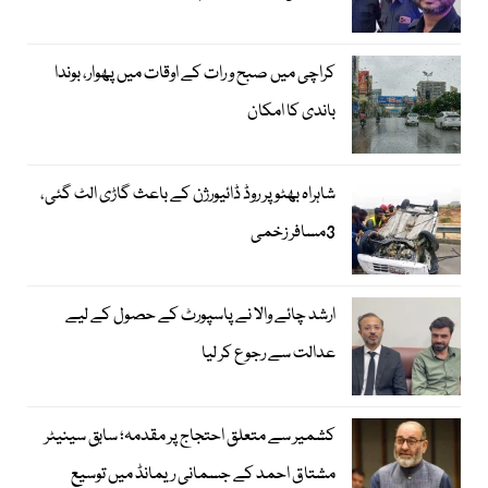
کراچی میں صبح و رات کے اوقات میں پھوار، بوندا
باندی کا امکان
شاہراہ بھٹو پر روڈ ڈائیورژن کے باعث گاڑی الٹ گئی،
3مسافر زخمی
ارشد چائے والا نے پاسپورٹ کے حصول کے لیے
عدالت سے رجوع کر لیا
کشمیر سے متعلق احتجاج پر مقدمہ؛ سابق سینیٹر
مشتاق احمد کے جسمانی ریمانڈ میں توسیع