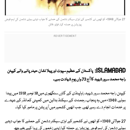
27 جولائی 1948ء کو انھوں نے کشمیر کے اوڑی سیکٹر دشمن کے حملے کا جواب دیتے ہوئے دشمن کی اہم فوجی
پوزیشن پر حملہ کیا۔ فوٹو : فائل
ISLAMABAD:
پاکستان کے عظیم سپوت اورپہلا نشان حیدر پانے والے کیپٹن
راجہ محمد سرور شہید کا آج 73 واں یوم شہادت ہے۔
کیپٹن راجہ محمد سرور شہید راولپنڈی کے گاؤں سنگھوری میں10 نومبر 1910 میں پیدا
ہوئے، 1948ء میں وہ پنجاب رجمنٹ کے سیکنڈ بٹالین میں کمپنی کمانڈر کے عہدے
پر خدمات انجام دے رہے تھے، جب انھیں کشمیر میں آپریشن پر مامور کیا گیا۔
27 جولائی 1948ء کو انھوں نے کشمیر کے اوڑی سیکٹر دشمن کے حملے کا جواب دیتے
ہوئے دشمن کی اہم فوجی پوزیشن پر حملہ کیا،اپنے زخموں کی پروا کیے بغیرچھ