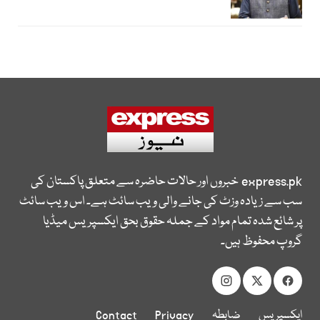
express.pk
خبروں اور حالات حاضرہ سے متعلق پاکستان کی
سب سے زیادہ وزٹ کی جانے والی ویب سائٹ ہے۔ اس ویب سائٹ
پر شائع شدہ تمام مواد کے جملہ حقوق بحق ایکسپریس میڈیا
گروپ محفوظ ہیں۔
ایکسپریس
ضابطہ
Privacy
Contact